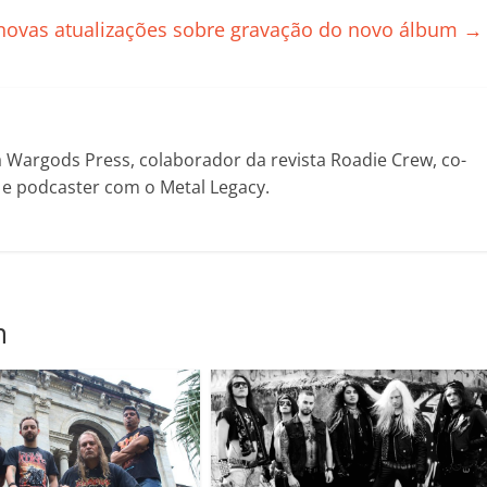
ar
il
a novas atualizações sobre gravação do novo álbum
→
h
ar
Wargods Press, colaborador da revista Roadie Crew, co-
! e podcaster com o Metal Legacy.
m