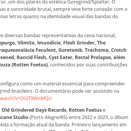
r, um dos pilares da estética Goregrind/Splatter. O
mas e sonoridade brutal, sempre teve forte conexão com o
o nas letras quanto na identidade visual das bandas do
e diversas bandas representativas da cena nacional,
Expurgo, Vômito, Imundície, Flesh Grinder, The
Traqueomalácia Feculent, Goretomb, Trachoma, Crotch
ened, Rancid Flesh, Cyst Eater, Rectal Prolapse, além
ouza (Rotten Foetus)
, conhecidos por suas contribuições
configura como um material essencial para compreender
grind brasileiro. O documentário pode ser assistido na
m/watch?v=OGlTlMmMQzI
s
Old Grindered Days Records
,
Rotten Foetus
e
icane Studio
(Porto Alegre/RS) entre 2022 e 2023, o álbum
lida a formação atual da banda. Primeiro lançamento em