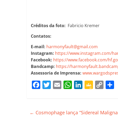
Créditos da foto:
Fabricio Kremer
Contatos:
E-mail:
harmonyfault@gmail.com
Instagram:
https://www.instagram.com/ha
Facebook:
https://www.facebook.com/hf.go
Bandcamp:
https://harmonyfault.bandca
Assessoria de Imprensa:
www.wargodspres
F
T
E
W
Li
G
C
a
w
m
h
n
o
o
c
itt
ai
at
k
o
p
e
er
l
s
e
gl
y
←
Cosmophage lança “Sidereal Malignan