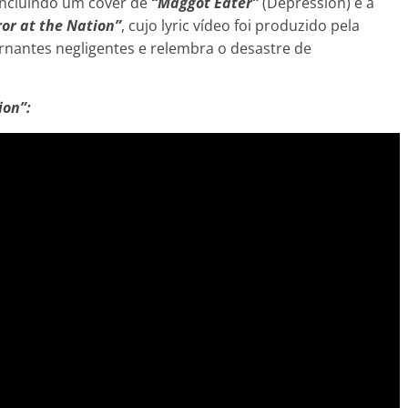
 incluindo um cover de
“Maggot Eater”
(Depression) e a
ror at the Nation”
, cujo lyric vídeo foi produzido pela
vernantes negligentes e relembra o desastre de
ion”: