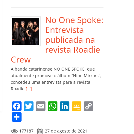
e
er
l
s
e
gl
y
m
b
A
dI
e
Li
p
o
p
n
Cl
n
ar
No One Spoke:
o
p
a
k
til
Entrevista
k
ss
h
publicada na
ro
ar
revista Roadie
o
Crew
m
A banda catarinense NO ONE SPOKE, que
atualmente promove o álbum “Nine Mirrors”,
concedeu uma entrevista para a revista
Roadie
[…]
F
T
E
W
Li
G
C
a
w
m
h
n
o
o
C
c
itt
ai
at
k
o
p
o
177187
27 de agosto de 2021