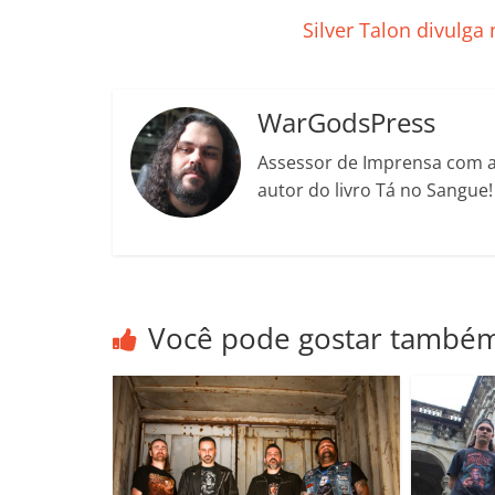
b
A
dI
e
Li
o
p
n
Cl
n
t
Silver Talon divulg
o
p
a
k
k
ss
WarGodsPress
ro
Assessor de Imprensa com a 
o
autor do livro Tá no Sangue
m
Você pode gostar també