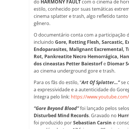
do
HARMONY FAULT
com o cinema de horro
estilo, conhecido por suas temáticas extre
cinema splatter e trash, algo refletido tant
gênero.
O documentário conta com a participação d
incluindo
Gore, Rotting Flesh, Sarcastic, 
Endoparasites, Malignant Excremental, 
Rot, Pankreatite Necro Hemorrágica, Hans
dos cineastas Petter Baiestorf
e
Diomar S
ao cinema underground gore e trash.
Para os fãs do estilo, “
Art Of Splatter…”
se 
a expressividade e a autenticidade do Gore
íntegra pelo link:
https://www.youtube.co
“Gore Beyond Blood”
foi lançado pelos selo
Disturbed Mind Records
. Gravado no
Hurr
foi produzido por
Sebastian Carsin
e conso