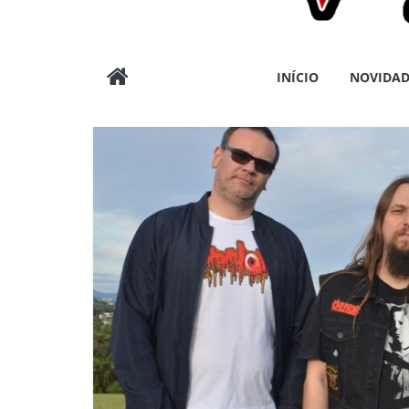
Wargods
INÍCIO
NOVIDAD
Press
Assessoria
e
Conteúdos