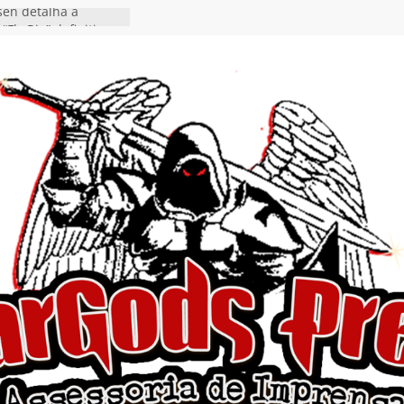
en detalha a
“Fly Rig” definitivo
estival Hell’s Heroes
vídeo de guitar & bass
e “Eclipse”, segundo
um “Dreaming”
tiona a
e a artificialidade
ngle e videoclipe de
s”
da gaúcha de Heavy
debut “Hellforge”
ingle “Dead Flies
á nas plataformas em
rge A. Romero