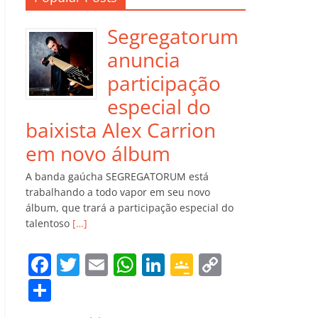
Segregatorum
anuncia
participação
especial do
baixista Alex Carrion
em novo álbum
A banda gaúcha SEGREGATORUM está
trabalhando a todo vapor em seu novo
álbum, que trará a participação especial do
talentoso
[…]
F
T
E
W
Li
G
C
a
w
m
h
n
o
o
C
c
itt
ai
at
k
o
p
o