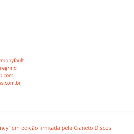
rmonyfault
regrind
mp.com
s.com.br
C
o
m
p
cy” em edição limitada pela Cianeto Discos