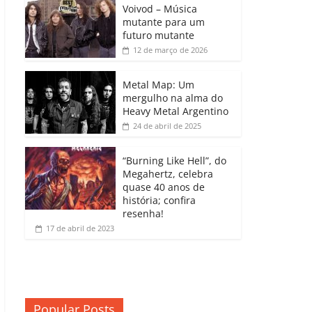
b
A
dI
e
Li
Voivod – Música
p
mutante para um
o
p
n
Cl
n
ar
futuro mutante
12 de março de 2026
o
p
a
k
til
k
ss
h
Metal Map: Um
ro
mergulho na alma do
ar
Heavy Metal Argentino
o
24 de abril de 2025
m
“Burning Like Hell”, do
Megahertz, celebra
quase 40 anos de
história; confira
resenha!
17 de abril de 2023
Popular Posts