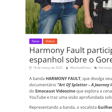
News
Vídeos
Harmony Fault partic
espanhol sobre o Gore
18 de março de 2025
WarGodsPress
Harmony 
A banda
HARMONY FAULT
, que divulga s
documentário
“Art Of Splatter – A Journey 
do
Emocaust Videozine
que explora a cena 
YouTube e traz uma visão aprofundada sobre
Representando a banda, o vocalista
Guilhe