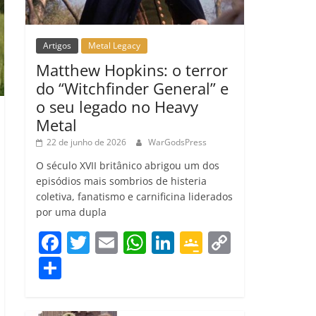
Artigos
Metal Legacy
Matthew Hopkins: o terror
do “Witchfinder General” e
o seu legado no Heavy
Metal
22 de junho de 2026
WarGodsPress
O século XVII britânico abrigou um dos
episódios mais sombrios de histeria
coletiva, fanatismo e carnificina liderados
por uma dupla
F
T
E
W
Li
G
C
a
w
m
h
n
o
o
C
c
itt
ai
at
k
o
p
o
e
er
l
s
e
gl
y
m