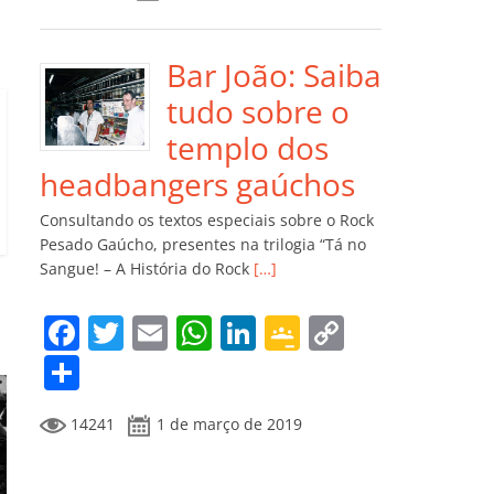
e
er
l
s
e
gl
y
m
b
A
dI
e
Li
p
o
p
n
Cl
n
ar
Bar João: Saiba
o
p
a
k
til
tudo sobre o
k
ss
h
templo dos
ro
ar
headbangers gaúchos
o
Consultando os textos especiais sobre o Rock
m
Pesado Gaúcho, presentes na trilogia “Tá no
Sangue! – A História do Rock
[…]
F
T
E
W
Li
G
C
a
w
m
h
n
o
o
C
c
itt
ai
at
k
o
p
o
14241
1 de março de 2019
e
er
l
s
e
gl
y
m
b
A
dI
e
Li
p