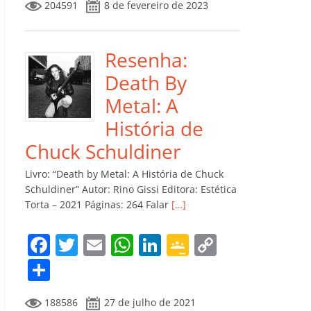
204591
8 de fevereiro de 2023
e
er
l
s
e
gl
y
m
b
A
dI
e
Li
p
o
p
n
Cl
n
ar
Resenha:
o
p
a
k
til
Death By
k
ss
h
Metal: A
ro
ar
História de
o
Chuck Schuldiner
m
Livro: “Death by Metal: A História de Chuck
Schuldiner” Autor: Rino Gissi Editora: Estética
Torta – 2021 Páginas: 264 Falar
[…]
F
T
E
W
Li
G
C
a
w
m
h
n
o
o
C
c
itt
ai
at
k
o
p
o
188586
27 de julho de 2021