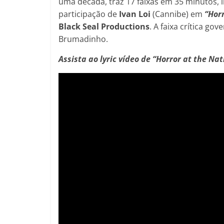
uma década, traz 17 faixas em 35 minutos,
participação de
Ivan Loi
(Cannibe) em
“Hor
Black Seal Productions
. A faixa crítica go
Brumadinho.
Assista ao lyric vídeo de “Horror at the Nat