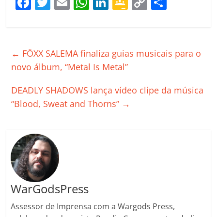
F
T
E
W
Li
G
C
C
a
w
m
h
n
o
o
o
c
itt
ai
at
k
o
p
m
e
er
l
s
e
gl
y
p
←
FÖXX SALEMA finaliza guias musicais para o
b
A
dI
e
Li
ar
novo álbum, “Metal Is Metal”
o
p
n
Cl
n
til
DEADLY SHADOWS lança vídeo clipe da música
o
p
a
k
h
“Blood, Sweat and Thorns”
→
k
ss
ar
ro
o
m
WarGodsPress
Assessor de Imprensa com a Wargods Press,