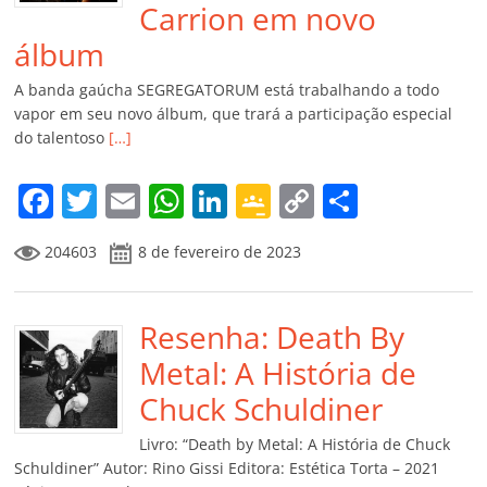
Carrion em novo
álbum
A banda gaúcha SEGREGATORUM está trabalhando a todo
vapor em seu novo álbum, que trará a participação especial
do talentoso
[…]
F
T
E
W
Li
G
C
C
a
w
m
h
n
o
o
o
204603
8 de fevereiro de 2023
c
itt
ai
at
k
o
p
m
e
er
l
s
e
gl
y
p
b
Resenha: Death By
A
dI
e
Li
ar
o
p
n
Cl
n
til
Metal: A História de
o
p
a
k
h
Chuck Schuldiner
k
ss
ar
Livro: “Death by Metal: A História de Chuck
ro
Schuldiner” Autor: Rino Gissi Editora: Estética Torta – 2021