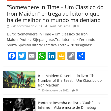
“Somewhere In Time – Um Clássico do
Iron Maiden” entrega ao leitor o que
há de melhor no mundo maideniano
2 de fevereiro de 2023
WarGodsPress
0
Livro: “Somewhere In Time – Um Clássico do Iron
Maiden”Autor: Stjepan JurasTradutor: Luiz Fernando
Souza SpósitoEditora: Estética Torta – 2020Páginas:
F
T
E
W
Li
G
C
C
a
w
m
h
n
o
o
o
c
itt
ai
at
k
o
p
m
Iron Maiden: Resenha do livro “The
e
er
l
s
e
gl
y
p
Number of the Beast – Um Clássico do
b
A
dI
e
Li
ar
Iron Maiden”
0
23 de agosto de 2022
o
p
n
Cl
n
til
o
p
a
k
h
Pantera: Resenha do livro “Caubói do
Inferno – Vida e morte de Dimebag