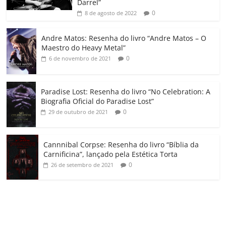
k
ss
ar
Darrel”
ro
0
8 de agosto de 2022
o
Andre Matos: Resenha do livro “Andre Matos – O
m
Maestro do Heavy Metal”
0
6 de novembro de 2021
Paradise Lost: Resenha do livro “No Celebration: A
Biografia Oficial do Paradise Lost”
0
29 de outubro de 2021
Cannnibal Corpse: Resenha do livro “Bíblia da
Carnificina”, lançado pela Estética Torta
0
26 de setembro de 2021