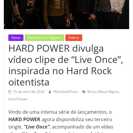
News
Plataformas Digitais
Vídeos
HARD POWER divulga
vídeo clipe de “Live Once”,
inspirada no Hard Rock
oitentista
,
15 de abril de 2024
WarGodsPress
Bravo Metal Mgmt
Hard Power
Vindo de uma intensa série de lançamentos, o
HARD POWER
agora disponibiliza seu terceiro
single,
“Live Once”
, acompanhado de um vídeo