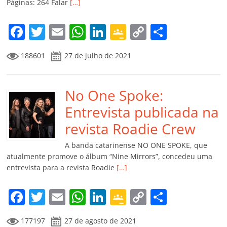
Páginas: 264 Falar
[…]
o
m
F
T
E
W
Li
G
C
C
a
w
m
h
n
o
o
o
188601
27 de julho de 2021
c
itt
ai
at
k
o
p
m
e
er
l
s
e
gl
y
p
b
No One Spoke:
A
dI
e
Li
ar
o
p
n
Cl
n
til
Entrevista publicada na
o
p
a
k
h
revista Roadie Crew
k
ss
ar
A banda catarinense NO ONE SPOKE, que
ro
atualmente promove o álbum “Nine Mirrors”, concedeu uma
entrevista para a revista Roadie
[…]
o
m
F
T
E
W
Li
G
C
C
a
w
m
h
n
o
o
o
177197
27 de agosto de 2021