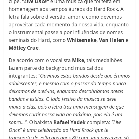
clipe.
“Live Once”
é uma música que foi feita em
homenagem aos tempos áureos do Hard Rock. A
letra fala sobre diversão, amor e como devemos
aproveitar cada momento da nossa vida, enquanto
o instrumental passeia por influências de nomes
seminais do Hard, como
Whitesnake
,
Van Halen
e
Mötley Crue
.
De acordo com o vocalista
Mike
, tais medalhões
fazem parte do background musical dos
integrantes:
“Ouvimos estas bandas desde que éramos
adolescentes, e mesmo com o passar do tempo nunca
deixamos de ouvi-las, enquanto descobríamos novas
bandas e estilos. O lado festivo da música se deve
muito a elas, pois a letra traz uma mensagem de que
devemos curtir nossa vida ao máximo, pois ela é um
sopro…”.
O baixista
Rafael Yadek
completa:
“Live
Once” é uma celebração ao Hard Rrock que te
transporta de volta aos anos 80 com uma passagem só