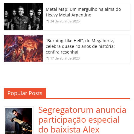
o
p
n
Cl
n
til
o
p
a
k
h
Metal Map: Um mergulho na alma do
Heavy Metal Argentino
k
ss
ar
24 de abril de 2025
ro
o
“Burning Like Hell”, do Megahertz,
m
celebra quase 40 anos de história;
confira resenha!
17 de abril de 2023
Popular Posts
Segregatorum anuncia
participação especial
do baixista Alex