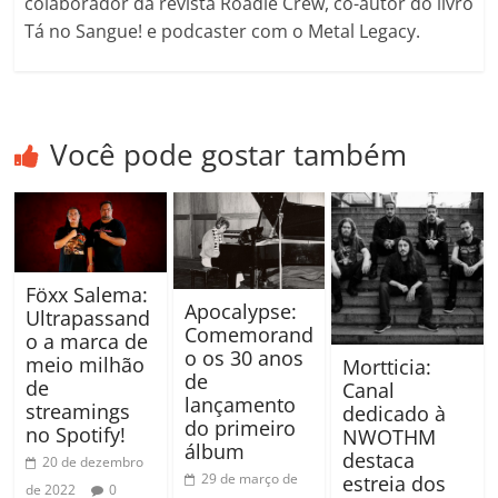
colaborador da revista Roadie Crew, co-autor do livro
Tá no Sangue! e podcaster com o Metal Legacy.
Você pode gostar também
Föxx Salema:
Apocalypse:
Ultrapassand
Comemorand
o a marca de
o os 30 anos
meio milhão
Mortticia:
de
de
Canal
lançamento
streamings
dedicado à
do primeiro
no Spotify!
NWOTHM
álbum
destaca
20 de dezembro
29 de março de
estreia dos
de 2022
0