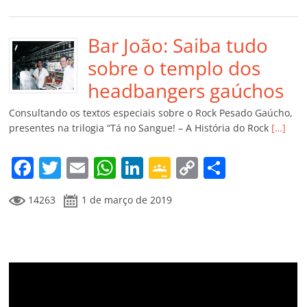
c
itt
ai
at
k
o
p
m
e
er
l
s
e
gl
y
p
b
Bar João: Saiba tudo
A
dI
e
Li
ar
o
p
n
Cl
n
til
sobre o templo dos
o
p
a
k
h
headbangers gaúchos
k
ss
ar
Consultando os textos especiais sobre o Rock Pesado Gaúcho,
ro
presentes na trilogia “Tá no Sangue! – A História do Rock
[…]
o
F
T
E
W
Li
G
C
C
m
a
w
m
h
n
o
o
o
14263
1 de março de 2019
c
itt
ai
at
k
o
p
m
e
er
l
s
e
gl
y
p
b
A
dI
e
Li
ar
o
p
n
Cl
n
til
o
p
a
k
h