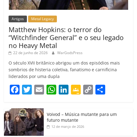
Artigos
Metal Legacy
Matthew Hopkins: o terror do
“Witchfinder General” e o seu legado
no Heavy Metal
22 de junho de 2026
WarGodsPress
O século XVII britânico abrigou um dos episódios mais
sombrios de histeria coletiva, fanatismo e carnificina
liderados por uma dupla
F
T
E
W
Li
G
C
C
a
w
m
h
n
o
o
o
c
itt
ai
at
k
o
p
m
Voivod – Música mutante para um
e
er
l
s
e
gl
y
p
futuro mutante
b
A
dI
e
Li
ar
12 de março de 2026