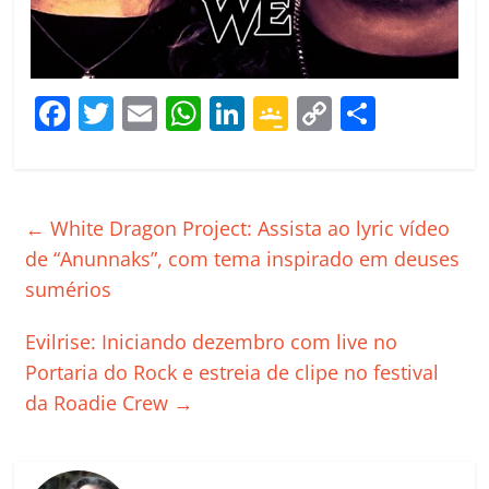
F
T
E
W
Li
G
C
C
a
w
m
h
n
o
o
o
c
itt
ai
at
k
o
p
m
e
er
l
s
e
gl
y
p
←
White Dragon Project: Assista ao lyric vídeo
b
A
dI
e
Li
ar
de “Anunnaks”, com tema inspirado em deuses
o
p
n
Cl
n
til
sumérios
o
p
a
k
h
Evilrise: Iniciando dezembro com live no
k
ss
ar
Portaria do Rock e estreia de clipe no festival
ro
da Roadie Crew
→
o
m