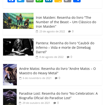
a
w
m
h
n
o
o
o
c
itt
ai
at
k
o
p
m
Iron Maiden: Resenha do livro “The
e
er
l
s
e
gl
y
p
Number of the Beast – Um Clássico do
b
A
dI
e
Li
ar
Iron Maiden”
0
23 de agosto de 2022
o
p
n
Cl
n
til
o
p
a
k
h
Pantera: Resenha do livro “Caubói do
Inferno – Vida e morte de Dimebag
k
ss
ar
Darrel”
ro
0
8 de agosto de 2022
o
Andre Matos: Resenha do livro “Andre Matos – O
m
Maestro do Heavy Metal”
0
6 de novembro de 2021
Paradise Lost: Resenha do livro “No Celebration: A
Biografia Oficial do Paradise Lost”
0
29 de outubro de 2021