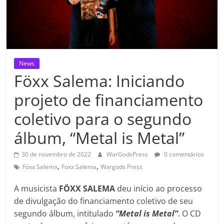
News
Föxx Salema: Iniciando
projeto de financiamento
coletivo para o segundo
álbum, “Metal is Metal”
30 de novembro de 2022
WarGodsPress
0 comentários
,
,
Föxx Salema
Foxx Salema
Wargods Press
A musicista
FÖXX SALEMA
deu início ao processo
de divulgação do financiamento coletivo de seu
segundo álbum, intitulado
“Metal is Metal”
. O CD