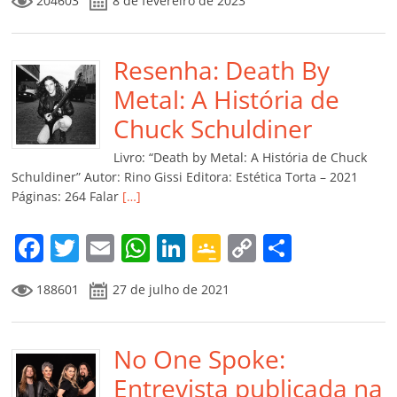
204603
8 de fevereiro de 2023
c
itt
ai
at
k
o
p
m
e
er
l
s
e
gl
y
p
b
Resenha: Death By
A
dI
e
Li
ar
o
p
n
Cl
n
til
Metal: A História de
o
p
a
k
h
Chuck Schuldiner
k
ss
ar
Livro: “Death by Metal: A História de Chuck
ro
Schuldiner” Autor: Rino Gissi Editora: Estética Torta – 2021
Páginas: 264 Falar
[…]
o
m
F
T
E
W
Li
G
C
C
a
w
m
h
n
o
o
o
188601
27 de julho de 2021
c
itt
ai
at
k
o
p
m
e
er
l
s
e
gl
y
p
b
No One Spoke:
A
dI
e
Li
ar
o
p
n
Cl
n
til
Entrevista publicada na