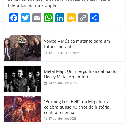
liderados por uma dupla
F
T
E
W
Li
G
C
C
a
w
m
h
n
o
o
o
c
itt
ai
at
k
o
p
m
Voivod – Música mutante para um
e
er
l
s
e
gl
y
p
futuro mutante
b
A
dI
e
Li
ar
12 de março de 2026
o
p
n
Cl
n
til
o
p
a
k
h
Metal Map: Um mergulho na alma do
Heavy Metal Argentino
k
ss
ar
24 de abril de 2025
ro
o
“Burning Like Hell”, do Megahertz,
m
celebra quase 40 anos de história;
confira resenha!
17 de abril de 2023