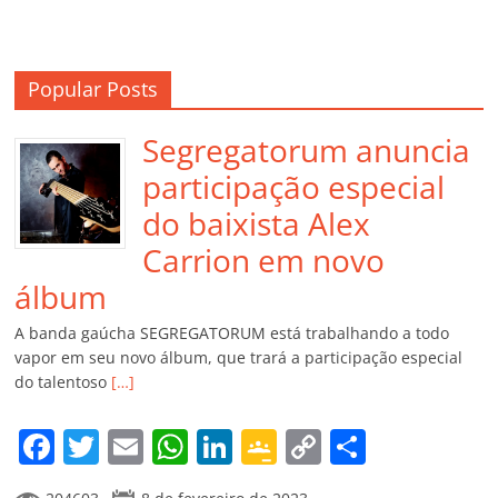
Popular Posts
Segregatorum anuncia
participação especial
do baixista Alex
Carrion em novo
álbum
A banda gaúcha SEGREGATORUM está trabalhando a todo
vapor em seu novo álbum, que trará a participação especial
do talentoso
[…]
F
T
E
W
Li
G
C
C
a
w
m
h
n
o
o
o