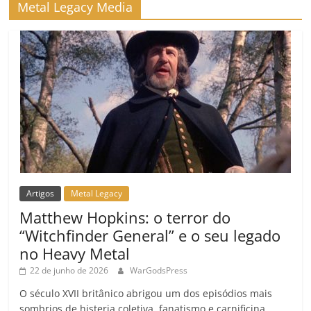
Metal Legacy Media
Artigos
Metal Legacy
Matthew Hopkins: o terror do
“Witchfinder General” e o seu legado
no Heavy Metal
22 de junho de 2026
WarGodsPress
O século XVII britânico abrigou um dos episódios mais
sombrios de histeria coletiva, fanatismo e carnificina