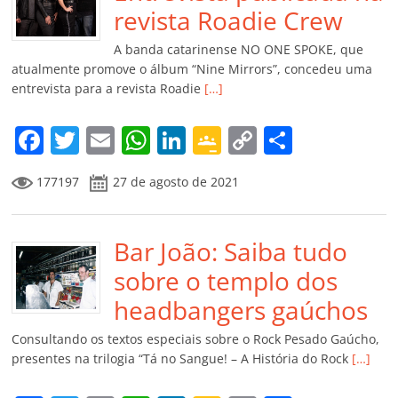
o
p
a
k
h
revista Roadie Crew
k
ss
ar
A banda catarinense NO ONE SPOKE, que
ro
atualmente promove o álbum “Nine Mirrors”, concedeu uma
entrevista para a revista Roadie
[…]
o
m
F
T
E
W
Li
G
C
C
a
w
m
h
n
o
o
o
177197
27 de agosto de 2021
c
itt
ai
at
k
o
p
m
e
er
l
s
e
gl
y
p
b
Bar João: Saiba tudo
A
dI
e
Li
ar
o
p
n
Cl
n
til
sobre o templo dos
o
p
a
k
h
headbangers gaúchos
k
ss
ar
Consultando os textos especiais sobre o Rock Pesado Gaúcho,
ro
presentes na trilogia “Tá no Sangue! – A História do Rock
[…]
o