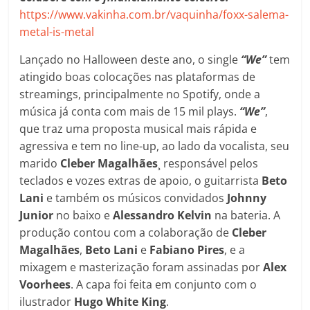
https://www.vakinha.com.br/vaquinha/foxx-salema-
metal-is-metal
Lançado no Halloween deste ano, o single
“We”
tem
atingido boas colocações nas plataformas de
streamings, principalmente no Spotify, onde a
música já conta com mais de 15 mil plays.
“We”
,
que traz uma proposta musical mais rápida e
agressiva e tem no line-up, ao lado da vocalista, seu
marido
Cleber Magalhães
¸ responsável pelos
teclados e vozes extras de apoio, o guitarrista
Beto
Lani
e também os músicos convidados
Johnny
Junior
no baixo e
Alessandro Kelvin
na bateria. A
produção contou com a colaboração de
Cleber
Magalhães
,
Beto Lani
e
Fabiano Pires
, e a
mixagem e masterização foram assinadas por
Alex
Voorhees
. A capa foi feita em conjunto com o
ilustrador
Hugo White King
.