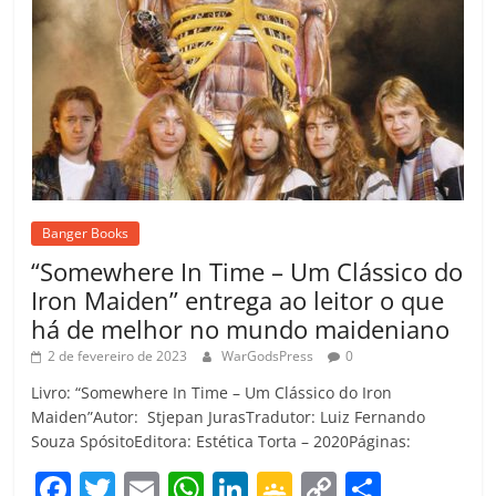
Banger Books
“Somewhere In Time – Um Clássico do
Iron Maiden” entrega ao leitor o que
há de melhor no mundo maideniano
2 de fevereiro de 2023
WarGodsPress
0
Livro: “Somewhere In Time – Um Clássico do Iron
Maiden”Autor: Stjepan JurasTradutor: Luiz Fernando
Souza SpósitoEditora: Estética Torta – 2020Páginas:
F
T
E
W
Li
G
C
C