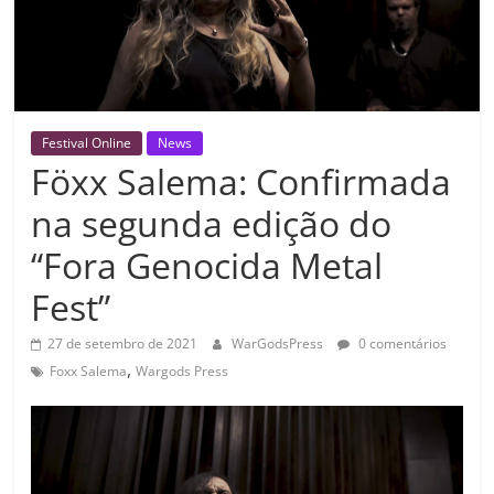
Festival Online
News
Föxx Salema: Confirmada
na segunda edição do
“Fora Genocida Metal
Fest”
27 de setembro de 2021
WarGodsPress
0 comentários
,
Foxx Salema
Wargods Press