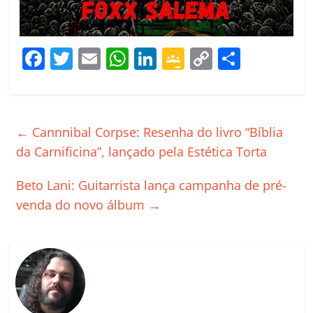
F
T
E
W
Li
G
C
C
a
w
m
h
n
o
o
o
c
itt
ai
at
k
o
p
m
e
er
l
s
e
gl
y
p
←
Cannnibal Corpse: Resenha do livro “Bíblia
b
A
dI
e
Li
ar
da Carnificina”, lançado pela Estética Torta
o
p
n
Cl
n
til
Beto Lani: Guitarrista lança campanha de pré-
o
p
a
k
h
venda do novo álbum
→
k
ss
ar
ro
o
m