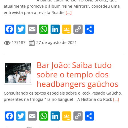
ro
atualmente promove o álbum “Nine Mirrors”, concedeu uma
entrevista para a revista Roadie
[…]
o
m
F
T
E
W
Li
G
C
C
a
w
m
h
n
o
o
o
177187
27 de agosto de 2021
c
itt
ai
at
k
o
p
m
e
er
l
s
e
gl
y
p
b
Bar João: Saiba tudo
A
dI
e
Li
ar
o
p
n
Cl
n
til
sobre o templo dos
o
p
a
k
h
headbangers gaúchos
k
ss
ar
Consultando os textos especiais sobre o Rock Pesado Gaúcho,
ro
presentes na trilogia “Tá no Sangue! – A História do Rock
[…]
o
F
T
E
W
Li
G
C
C
m
a
w
m
h
n
o
o
o