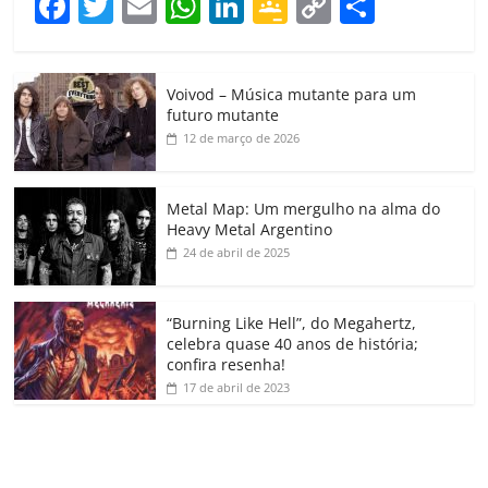
F
T
E
W
Li
G
C
C
a
w
m
h
n
o
o
o
c
itt
ai
at
k
o
p
m
Voivod – Música mutante para um
e
er
l
s
e
gl
y
p
futuro mutante
b
A
dI
e
Li
ar
12 de março de 2026
o
p
n
Cl
n
til
o
p
a
k
h
Metal Map: Um mergulho na alma do
Heavy Metal Argentino
k
ss
ar
24 de abril de 2025
ro
o
“Burning Like Hell”, do Megahertz,
m
celebra quase 40 anos de história;
confira resenha!
17 de abril de 2023