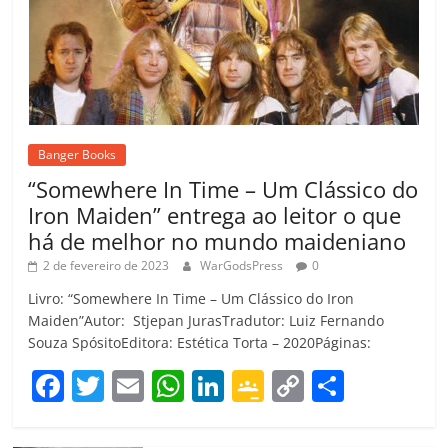
Banger Books
“Somewhere In Time – Um Clássico do
Iron Maiden” entrega ao leitor o que
há de melhor no mundo maideniano
2 de fevereiro de 2023
WarGodsPress
0
Livro: “Somewhere In Time – Um Clássico do Iron
Maiden”Autor: Stjepan JurasTradutor: Luiz Fernando
Souza SpósitoEditora: Estética Torta – 2020Páginas:
F
T
E
W
Li
G
C
C
a
w
m
h
n
o
o
o