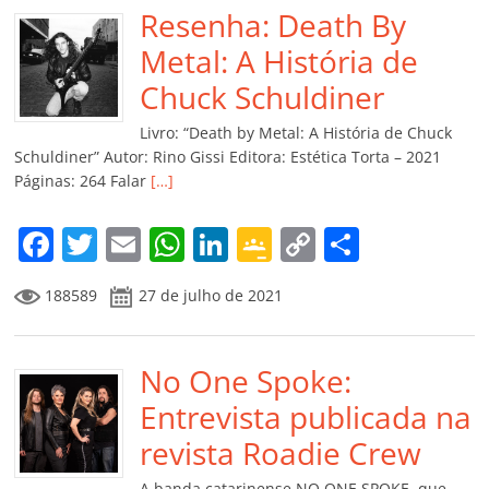
b
Resenha: Death By
A
dI
e
Li
ar
o
p
n
Cl
n
til
Metal: A História de
o
p
a
k
h
Chuck Schuldiner
k
ss
ar
Livro: “Death by Metal: A História de Chuck
ro
Schuldiner” Autor: Rino Gissi Editora: Estética Torta – 2021
Páginas: 264 Falar
[…]
o
m
F
T
E
W
Li
G
C
C
a
w
m
h
n
o
o
o
188589
27 de julho de 2021
c
itt
ai
at
k
o
p
m
e
er
l
s
e
gl
y
p
b
No One Spoke:
A
dI
e
Li
ar
o
p
n
Cl
n
til
Entrevista publicada na
o
p
a
k
h
revista Roadie Crew
k
ss
ar
A banda catarinense NO ONE SPOKE, que