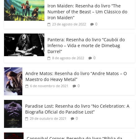
c
itt
ai
at
k
o
p
m
Iron Maiden: Resenha do livro “The
e
er
l
s
e
gl
y
p
Number of the Beast – Um Clássico do
b
A
dI
e
Li
ar
Iron Maiden”
0
23 de agosto de 2022
o
p
n
Cl
n
til
o
p
a
k
h
Pantera: Resenha do livro “Caubói do
Inferno – Vida e morte de Dimebag
k
ss
ar
Darrel”
ro
0
8 de agosto de 2022
o
Andre Matos: Resenha do livro “Andre Matos – O
m
Maestro do Heavy Metal”
0
6 de novembro de 2021
Paradise Lost: Resenha do livro “No Celebration: A
Biografia Oficial do Paradise Lost”
0
29 de outubro de 2021
Cannnibal Corpse: Resenha do livro “Bíblia da