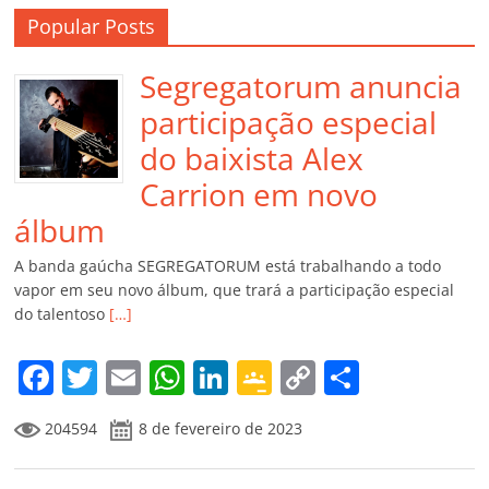
Popular Posts
Segregatorum anuncia
participação especial
do baixista Alex
Carrion em novo
álbum
A banda gaúcha SEGREGATORUM está trabalhando a todo
vapor em seu novo álbum, que trará a participação especial
do talentoso
[…]
F
T
E
W
Li
G
C
C
a
w
m
h
n
o
o
o
204594
8 de fevereiro de 2023
c
itt
ai
at
k
o
p
m
e
er
l
s
e
gl
y
p