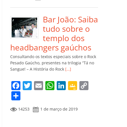
e
er
l
s
e
gl
y
m
b
A
dI
e
Li
p
o
p
n
Cl
n
ar
Bar João: Saiba
o
p
a
k
til
tudo sobre o
k
ss
h
templo dos
ro
ar
headbangers gaúchos
o
Consultando os textos especiais sobre o Rock
m
Pesado Gaúcho, presentes na trilogia “Tá no
Sangue! – A História do Rock
[…]
F
T
E
W
Li
G
C
a
w
m
h
n
o
o
C
c
itt
ai
at
k
o
p
o
14253
1 de março de 2019
e
er
l
s
e
gl
y
m
b
A
dI
e
Li
p