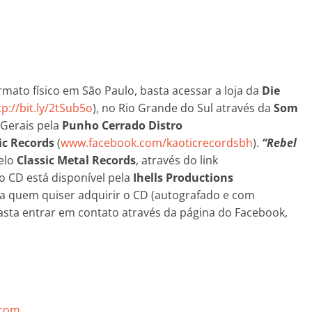
mato físico em São Paulo, basta acessar a loja da
Die
tp://bit.ly/2tSub5o
), no Rio Grande do Sul através da
Som
 Gerais pela
Punho Cerrado Distro
ic Records
(
www.facebook.com/kaoticrecordsbh
).
“Rebel
elo
Classic Metal Records
, através do link
 o CD está disponível pela
Ihells Productions
ara quem quiser adquirir o CD (autografado e com
basta entrar em contato através da página do Facebook,
.com