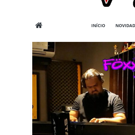
Wargods
INÍCIO
NOVIDAD
Press
Assessoria
e
Conteúdos