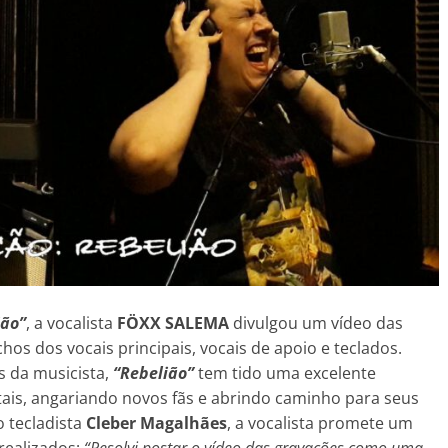
ião”
, a vocalista
FÖXX SALEMA
divulgou um vídeo das
os dos vocais principais, vocais de apoio e teclados.
 da musicista,
“Rebelião”
tem tido uma excelente
itais, angariando novos fãs e abrindo caminho para seus
o tecladista
Cleber Magalhães
, a vocalista promete um