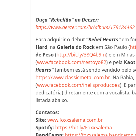
Ouça “Rebelião” no Deezer:
https://www.deezer.com/br/album/179184462
Para adquirir o debut
“Rebel Hearts”
em for
Hard
, na
Galeria do Rock
em São Paulo (
ht
de Peso
(
http://bit.ly/38Q4b9m
) e em Minas
(
www.facebook.com/restoyo82
) e pela
Kaot
Hearts”
também está sendo vendido pelo s
https://www.classicmetal.com.br
. Na Bahia,
(
www.facebook.com/ihellsproducoes
). E p
dedicatória) diretamente com a vocalista, 
listada abaixo.
Contatos:
Site:
www.foxxsalema.com.br
Spotify:
https://bit.ly/FöxxSalema
BandCamp:
https://foxxsalema.bandcamp