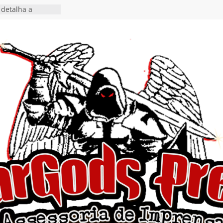
detalha a
 Rig” definitivo
ival Hell’s Heroes
tosth chega ao
ional em formato
o nas plataformas
cia show em
 Autoral” e
to do novo single
 hiato de uma
nçamento do EP
, I Begin”
 o single “Keep
live!” e detalha
ovo álbum