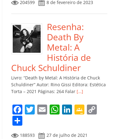
204599
8 de fevereiro de 2023
e
er
l
s
e
gl
y
m
b
A
dI
e
Li
p
o
p
n
Cl
n
ar
Resenha:
o
p
a
k
til
Death By
k
ss
h
Metal: A
ro
ar
História de
o
Chuck Schuldiner
m
Livro: “Death by Metal: A História de Chuck
Schuldiner” Autor: Rino Gissi Editora: Estética
Torta – 2021 Páginas: 264 Falar
[…]
F
T
E
W
Li
G
C
a
w
m
h
n
o
o
C
c
itt
ai
at
k
o
p
o
188593
27 de julho de 2021