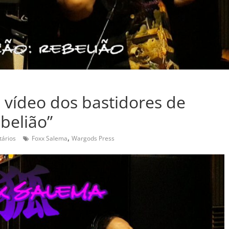
a vídeo dos bastidores de
belião”
,
ários
Foxx Salema
Wargods Press