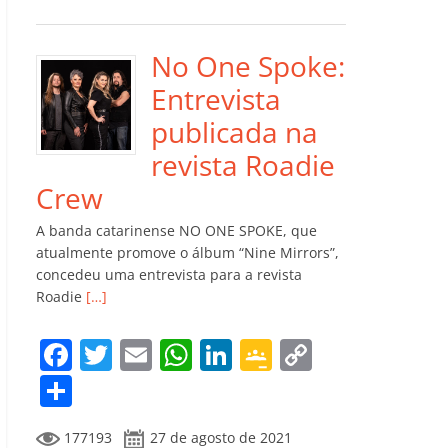
e
er
l
s
e
gl
y
m
b
A
dI
e
Li
p
o
p
n
Cl
n
ar
No One Spoke:
o
p
a
k
til
Entrevista
k
ss
h
publicada na
ro
ar
revista Roadie
o
Crew
m
A banda catarinense NO ONE SPOKE, que
atualmente promove o álbum “Nine Mirrors”,
concedeu uma entrevista para a revista
Roadie
[…]
F
T
E
W
Li
G
C
a
w
m
h
n
o
o
C
c
itt
ai
at
k
o
p
o
177193
27 de agosto de 2021