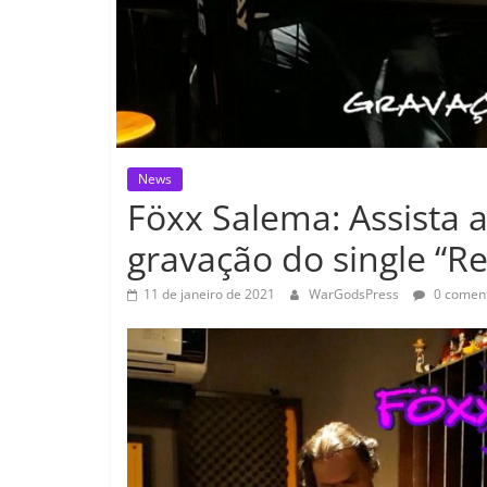
News
Föxx Salema: Assista 
gravação do single “Re
11 de janeiro de 2021
WarGodsPress
0 coment