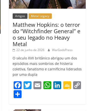
Artigos
Metal Legacy
Matthew Hopkins: o terror
do “Witchfinder General” e
o seu legado no Heavy
Metal
22 de junho de 2026
WarGodsPress
O século XVII britânico abrigou um dos
episódios mais sombrios de histeria
coletiva, fanatismo e carnificina liderados
por uma dupla
F
T
E
W
Li
G
C
a
w
m
h
n
o
o
C
c
itt
ai
at
k
o
p
o
e
er
l
s
e
gl
y
m