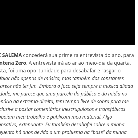
X SALEMA
concederá sua primeira entrevista do ano, para
ntena Zero
. A entrevista irá ao ar ao meio-dia da quarta,
sta, foi uma oportunidade para desabafar e rasgar o
e falar não apenas de música, mas também dos constantes
parece não ter fim. Embora o foco seja sempre a música aliada
idade, me parece que uma parcela do público e da mídia no
onário da extrema-direita, tem tempo livre de sobra para me
lusive a postar comentários inescrupulosos e transfóbicos
 apoiam meu trabalho e publicam meu material. Algo
cansativo, extenuante. Eu também desabafei sobre a minha
 aguento há anos devido a um problema na “base” da minha