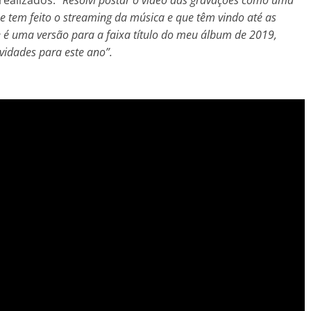
realizados:
“Resolvi postar o vídeo das gravações como uma
 tem feito o streaming da música e que têm vindo até as
e é uma versão para a faixa título do meu álbum de 2019,
vidades para este ano”.