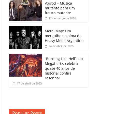
b
A
dI
e
Li
Voivod – Música
p
mutante para um
o
p
n
Cl
n
ar
futuro mutante
12 de março de 2026
o
p
a
k
til
k
ss
h
Metal Map: Um
ro
mergulho na alma do
ar
Heavy Metal Argentino
o
24 de abril de 2025
m
“Burning Like Hell”, do
Megahertz, celebra
quase 40 anos de
história; confira
resenha!
17 de abril de 2023
Popular Posts