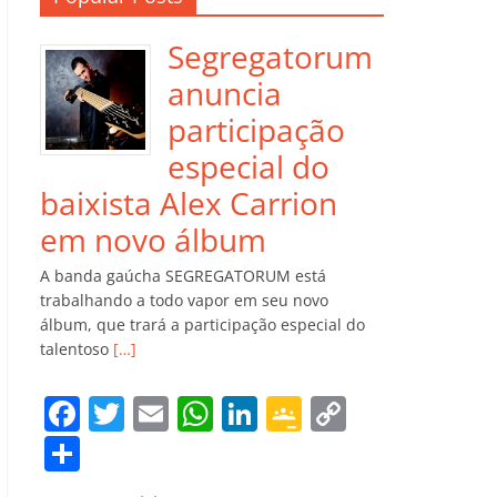
Segregatorum
anuncia
participação
especial do
baixista Alex Carrion
em novo álbum
A banda gaúcha SEGREGATORUM está
trabalhando a todo vapor em seu novo
álbum, que trará a participação especial do
talentoso
[…]
F
T
E
W
Li
G
C
a
w
m
h
n
o
o
C
c
itt
ai
at
k
o
p
o