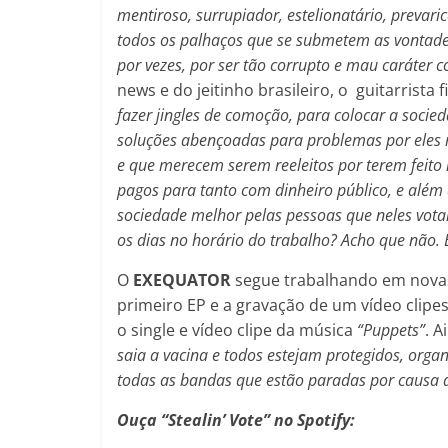
mentiroso, surrupiador, estelionatário, prevaric
todos os palhaços que se submetem as vontades 
por vezes, por ser tão corrupto e mau caráter c
news e do jeitinho brasileiro, o guitarrista f
fazer jingles de comoção, para colocar a soci
soluções abençoadas para problemas por eles 
e que merecem serem reeleitos por terem feito
pagos para tanto com dinheiro público, e além 
sociedade melhor pelas pessoas que neles votar
os dias no horário do trabalho? Acho que não. 
O
EXEQUATOR
segue trabalhando em novas
primeiro EP e a gravação de um vídeo clipe
o single e vídeo clipe da música
“Puppets”
. 
saia a vacina e todos estejam protegidos, org
todas as bandas que estão paradas por causa 
Ouça “Stealin’ Vote” no Spotify: