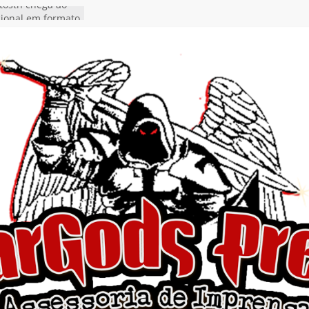
tosth chega ao
ional em formato
o nas plataformas
cia show em
 Autoral” e
to do novo single
 hiato de uma
nçamento do EP
, I Begin”
 o single “Keep
live!” e detalha
ovo álbum
detalha a
 Rig” definitivo
ival Hell’s Heroes