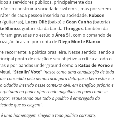
idos a servidores públicos, principalmente dos
 não só construir a sociedade civil em si, mas por serem
ráter de cada pessoa inserida na sociedade.
Robson
o
(guitarras),
Lucas Ollé
(baixo) e
Gean Cunha
(bateria)
te Blanco
, guitarrista da banda
Thraggos
, também da
a foram gravadas no estúdio
Área 51
, com o comando de
rização ficaram por conta de
Diego Monte Blanco
.
recorrente: a política brasileira. Nesse sentido, sendo a
ipal ponto de criação e seu objetivo a crítica a todo o
 letras e por bandas underground como o
Ratos de Porão
e
 Metal,
“Stealin’ Vote”
“nasce como uma canalização de toda
poder concedido pela democracia para deturpar o bem estar e o
idadão inserido nesse contexto civil, em benefício próprio e
 perpetuam no poder oferecendo migalhas ao povo como se
ação”, esquecendo que todo o político é empregado da
ciedade que os elegem”.
 é uma homenagem singela a todo político corrupto,