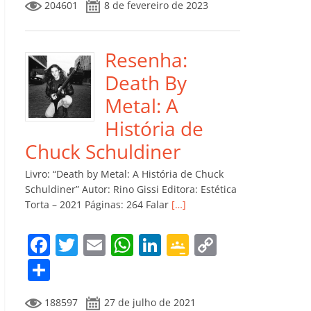
204601
8 de fevereiro de 2023
e
er
l
s
e
gl
y
m
b
A
dI
e
Li
p
o
p
n
Cl
n
ar
Resenha:
o
p
a
k
til
Death By
k
ss
h
Metal: A
ro
ar
História de
o
Chuck Schuldiner
m
Livro: “Death by Metal: A História de Chuck
Schuldiner” Autor: Rino Gissi Editora: Estética
Torta – 2021 Páginas: 264 Falar
[…]
F
T
E
W
Li
G
C
a
w
m
h
n
o
o
C
c
itt
ai
at
k
o
p
o
188597
27 de julho de 2021