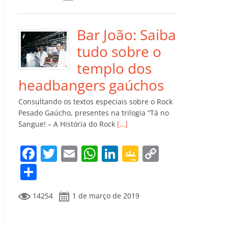
e
er
l
s
e
gl
y
m
b
A
dI
e
Li
p
o
p
n
Cl
n
ar
Bar João: Saiba
o
p
a
k
til
tudo sobre o
k
ss
h
templo dos
ro
ar
headbangers gaúchos
o
Consultando os textos especiais sobre o Rock
m
Pesado Gaúcho, presentes na trilogia “Tá no
Sangue! – A História do Rock
[…]
F
T
E
W
Li
G
C
a
w
m
h
n
o
o
C
c
itt
ai
at
k
o
p
o
14254
1 de março de 2019
e
er
l
s
e
gl
y
m
b
A
dI
e
Li
p