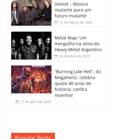
b
A
dI
e
Li
Voivod – Música
p
mutante para um
o
p
n
Cl
n
ar
futuro mutante
12 de março de 2026
o
p
a
k
til
k
ss
h
Metal Map: Um
ro
mergulho na alma do
ar
Heavy Metal Argentino
o
24 de abril de 2025
m
“Burning Like Hell”, do
Megahertz, celebra
quase 40 anos de
história; confira
resenha!
17 de abril de 2023
Popular Posts