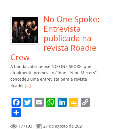
e
er
l
s
e
gl
y
m
b
A
dI
e
Li
p
o
p
n
Cl
n
ar
No One Spoke:
o
p
a
k
til
Entrevista
k
ss
h
publicada na
ro
ar
revista Roadie
o
Crew
m
A banda catarinense NO ONE SPOKE, que
atualmente promove o álbum “Nine Mirrors”,
concedeu uma entrevista para a revista
Roadie
[…]
F
T
E
W
Li
G
C
a
w
m
h
n
o
o
C
c
itt
ai
at
k
o
p
o
177193
27 de agosto de 2021