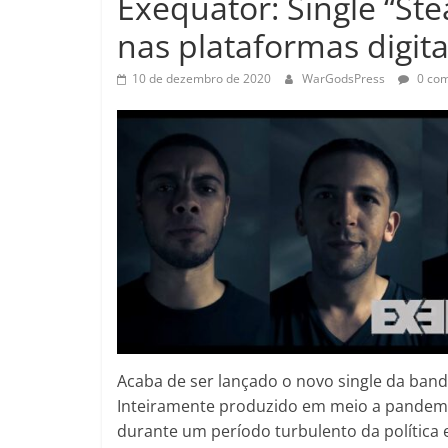
Exequator: Single “Stea
nas plataformas digita
10 de dezembro de 2020
WarGodsPress
0 com
Acaba de ser lançado o novo single da ban
Inteiramente produzido em meio a pandemia
durante um período turbulento da polític