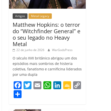
Artigos
Metal Legacy
Matthew Hopkins: o terror
do “Witchfinder General” e
o seu legado no Heavy
Metal
22 de junho de 2026
WarGodsPress
O século XVII britânico abrigou um dos
episódios mais sombrios de histeria
coletiva, fanatismo e carnificina liderados
por uma dupla
F
T
E
W
Li
G
C
a
w
m
h
n
o
o
C
c
itt
ai
at
k
o
p
o
e
er
l
s
e
gl
y
m