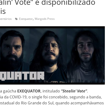
lin’ Vote” é disponibilizado
is
,
entários
Exequator
Wargods Press
da gaúcha
EXEQUATOR
, intitulado
“Stealin’ Vote”
.
 da COVID-19, o single foi concebido, segundo a banda,
a estadual do Rio Grande do Sul, quando acompanhávamos