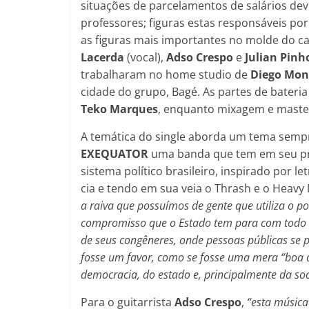
situações de parcelamentos de salários dev
professores; figuras estas responsáveis por
as figuras mais importantes no molde do ca
Lacerda
(vocal),
Adso Crespo
e
Julian Pinh
trabalharam no home studio de
Diego Mon
cidade do grupo, Bagé. As partes de bateri
Teko Marques
, enquanto mixagem e maste
A temática do single aborda um tema sempre 
EXEQUATOR
uma banda que tem em seu princ
sistema político brasileiro, inspirado por
cia e tendo em sua veia o Thrash e o Heavy
a raiva que possuímos de gente que utiliza o 
compromisso que o Estado tem para com todo o c
de seus congêneres, onde pessoas públicas se
fosse um favor, como se fosse uma mera “boa 
democracia, do estado e, principalmente da so
Para o guitarrista
Adso Crespo
,
“esta música