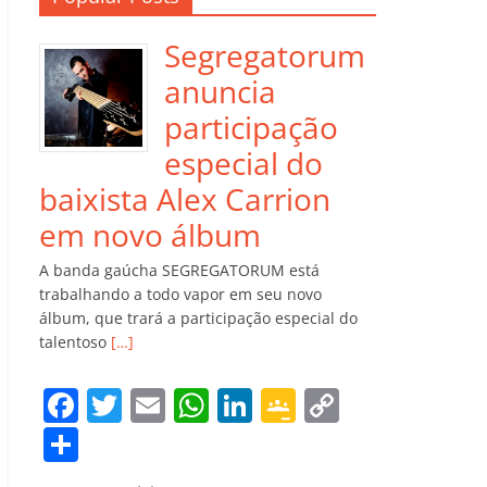
Segregatorum
anuncia
participação
especial do
baixista Alex Carrion
em novo álbum
A banda gaúcha SEGREGATORUM está
trabalhando a todo vapor em seu novo
álbum, que trará a participação especial do
talentoso
[…]
F
T
E
W
Li
G
C
a
w
m
h
n
o
o
C
c
itt
ai
at
k
o
p
o