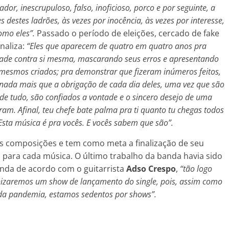
ador, inescrupuloso, falso, inoficioso, porco e por seguinte, a
destes ladrões, às vezes por inocência, às vezes por interesse,
omo eles”.
Passado o período de eleições, cercado de fake
inaliza:
“Eles que aparecem de quatro em quatro anos pra
edade contra si mesma, mascarando seus erros e apresentando
mesmos criados; pra demonstrar que fizeram inúmeros feitos,
 nada mais que a obrigação de cada dia deles, uma vez que são
de tudo, são confiados a vontade e o sincero desejo de uma
am. Afinal, teu chefe bate palma pra ti quanto tu chegas todos
Esta música é pra vocês. E vocês sabem que são”.
 composições e tem como meta a finalização de seu
s para cada música. O último trabalho da banda havia sido
Ainda de acordo com o guitarrista
Adso Crespo
,
“tão logo
anizaremos um show de lançamento do single, pois, assim como
da pandemia, estamos sedentos por shows”.