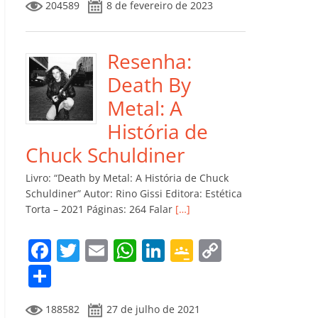
204589
8 de fevereiro de 2023
e
er
l
s
e
gl
y
m
b
A
dI
e
Li
p
o
p
n
Cl
n
ar
Resenha:
o
p
a
k
til
Death By
k
ss
h
Metal: A
ro
ar
História de
o
Chuck Schuldiner
m
Livro: “Death by Metal: A História de Chuck
Schuldiner” Autor: Rino Gissi Editora: Estética
Torta – 2021 Páginas: 264 Falar
[…]
F
T
E
W
Li
G
C
a
w
m
h
n
o
o
C
c
itt
ai
at
k
o
p
o
188582
27 de julho de 2021