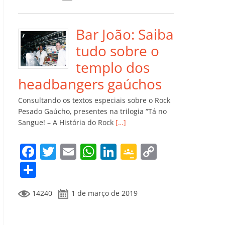
e
er
l
s
e
gl
y
m
b
A
dI
e
Li
p
o
p
n
Cl
n
ar
Bar João: Saiba
o
p
a
k
til
tudo sobre o
k
ss
h
templo dos
ro
ar
headbangers gaúchos
o
Consultando os textos especiais sobre o Rock
m
Pesado Gaúcho, presentes na trilogia “Tá no
Sangue! – A História do Rock
[…]
F
T
E
W
Li
G
C
a
w
m
h
n
o
o
C
c
itt
ai
at
k
o
p
o
14240
1 de março de 2019
e
er
l
s
e
gl
y
m
b
A
dI
e
Li
p