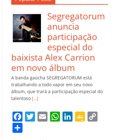
Segregatorum
anuncia
participação
especial do
baixista Alex Carrion
em novo álbum
A banda gaúcha SEGREGATORUM está
trabalhando a todo vapor em seu novo
álbum, que trará a participação especial do
talentoso
[…]
F
T
E
W
Li
G
C
a
w
m
h
n
o
o
C
c
itt
ai
at
k
o
p
o