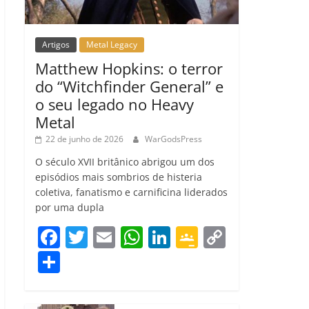
Artigos
Metal Legacy
Matthew Hopkins: o terror
do “Witchfinder General” e
o seu legado no Heavy
Metal
22 de junho de 2026
WarGodsPress
O século XVII britânico abrigou um dos
episódios mais sombrios de histeria
coletiva, fanatismo e carnificina liderados
por uma dupla
F
T
E
W
Li
G
C
a
w
m
h
n
o
o
C
c
itt
ai
at
k
o
p
o
e
er
l
s
e
gl
y
m