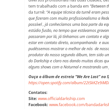
tem trabalhado com a banda em
“Between t
da turnê:
“
A equipe técnica da turnê eram pes
que fizeram com muito profissionalismo a Red
possível , já conhecíamos uma boa parte da eq
estúdio fusão, no tempo que estávamos gravan
passaram por lá, já tínhamos um contato e al
estar em contato direto, acompanhando e auxi
pudéssemos mostrar o melhor de nós de nosso 
produtor do nosso segundo álbum, tem sido um
do Darkship e claro nos dando muitas dicas qu
alguns shows com a Noturnal e mostrando um p
Ouça o álbum de estreia “We Are Lost” no S
https://open.spotify.com/album/22tSkKZe9i
Contatos:
Site:
www.officialdarkship.com
Facebook:
www.facebook.com/bandadarks