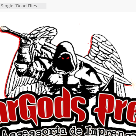
 Single “Dead Flies
stá nas plataformas em
orge A. Romero
osen detalha a
 “Fly Rig” definitivo
festival Hell’s Heroes
 vídeo de guitar & bass
de “Eclipse”, segundo
bum “Dreaming”
estiona a
o e a artificialidade
ingle e videoclipe de
ams”
nda gaúcha de Heavy
o debut “Hellforge”