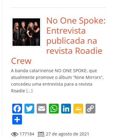
e
er
l
s
e
gl
y
m
b
A
dI
e
Li
p
o
p
n
Cl
n
ar
No One Spoke:
o
p
a
k
til
Entrevista
k
ss
h
publicada na
ro
ar
revista Roadie
o
Crew
m
A banda catarinense NO ONE SPOKE, que
atualmente promove o álbum “Nine Mirrors”,
concedeu uma entrevista para a revista
Roadie
[…]
F
T
E
W
Li
G
C
a
w
m
h
n
o
o
C
c
itt
ai
at
k
o
p
o
177184
27 de agosto de 2021