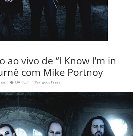
o ao vivo de “I Know I’m in
turnê com Mike Portnoy
,
ios
DARKSHIP
Wargods Press