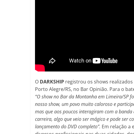
O
DARKSHIP
registrou os shows realizados
Porto Alegre/RS, no Bar Opinião. Para o bat
“
O show no Bar da Montanha em Limeira/SP foi 
nosso show, um povo muito caloroso e participa
mas que aos poucos interagiram com a banda 
carreira, algo que veio ser mágico e pode ser 
lançamento do DVD completo”.
Em relação a 
diversos profissionais nas duas cidades, d