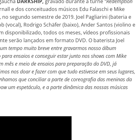
 gaúcha
DARKSHIP,
gravado durante a turnê
“Redemption
nall e dos conceituados músicos Edu Falaschi e Mike
 no segundo semestre de 2019. Joel Pagliarini (bateria e
ob (vocal), Rodrigo Schäfer (baixo), Ander Santos (violino e
em disponibilizado, todos os meses, vídeos profissionais
nte serão lançados em formato DVD. O baterista Joel
 um tempo muito breve entre gravarmos nosso álbum
para ensaios e conseguir estar junto nos shows com Mike
 um mês e meio de ensaios para preparação do DVD, já
s nos doar e fazer com que tudo estivesse em seus lugares,
tínhamos que conciliar a parte de coreografia das meninas da
show um espetáculo, e a parte dinâmica das nossas músicas