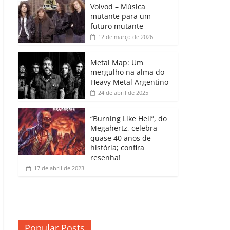
b
A
dI
e
Li
Voivod – Música
p
mutante para um
o
p
n
Cl
n
ar
futuro mutante
12 de março de 2026
o
p
a
k
til
k
ss
h
Metal Map: Um
ro
mergulho na alma do
ar
Heavy Metal Argentino
o
24 de abril de 2025
m
“Burning Like Hell”, do
Megahertz, celebra
quase 40 anos de
história; confira
resenha!
17 de abril de 2023
Popular Posts