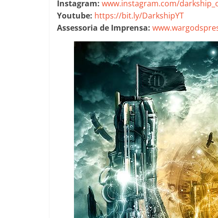
Instagram:
www.instagram.com/darkship_of
Youtube:
https://bit.ly/DarkshipYT
Assessoria de Imprensa:
www.wargodspres