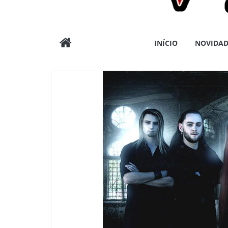
Wargods
INÍCIO
NOVIDAD
Press
Assessoria
e
Conteúdos