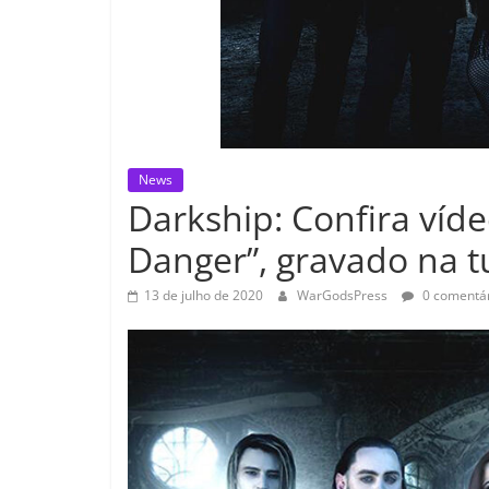
News
Darkship: Confira víde
Danger”, gravado na 
13 de julho de 2020
WarGodsPress
0 comentár