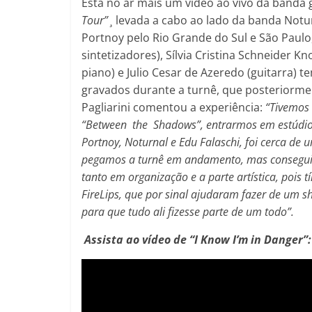
Está no ar mais um video ao vivo da banda
Tour” ¸
levada a cabo ao lado da banda Notur
Portnoy pelo Rio Grande do Sul e São Paulo,
sintetizadores), Sílvia Cristina Schneider Kn
piano) e Julio Cesar de Azeredo (guitarra) t
gravados durante a turnê, que posteriorme
Pagliarini comentou a experiência:
“
Tivemos
“Between the Shadows”, entrarmos em estúdio 
Portnoy, Noturnal e Edu Falaschi, foi cerca de
pegamos a turnê em andamento, mas conseguimo
tanto em organização e a parte artística, pois 
FireLips, que por sinal ajudaram fazer de um 
para que tudo ali fizesse parte de um todo”.
Assista ao vídeo de “
I Know I’m in Danger
”: