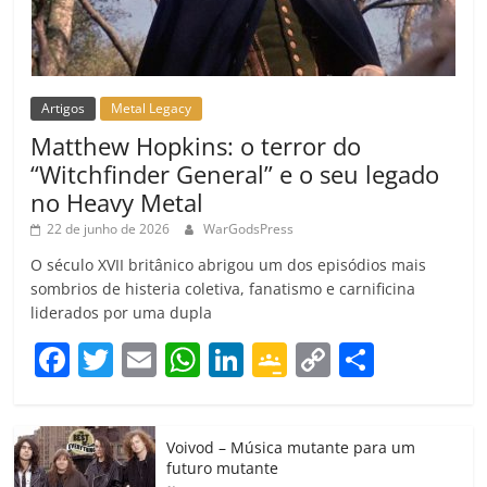
Artigos
Metal Legacy
Matthew Hopkins: o terror do
“Witchfinder General” e o seu legado
no Heavy Metal
22 de junho de 2026
WarGodsPress
O século XVII britânico abrigou um dos episódios mais
sombrios de histeria coletiva, fanatismo e carnificina
liderados por uma dupla
F
T
E
W
Li
G
C
C
a
w
m
h
n
o
o
o
c
itt
ai
at
k
o
p
m
Voivod – Música mutante para um
e
er
l
s
e
gl
y
p
futuro mutante