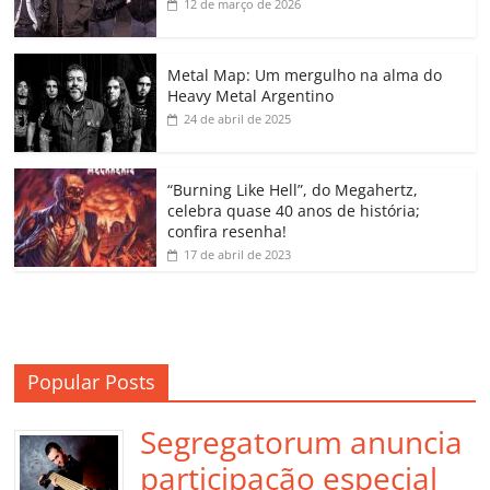
b
A
dI
e
Li
ar
12 de março de 2026
o
p
n
Cl
n
til
o
p
a
k
h
Metal Map: Um mergulho na alma do
Heavy Metal Argentino
k
ss
ar
24 de abril de 2025
ro
o
“Burning Like Hell”, do Megahertz,
m
celebra quase 40 anos de história;
confira resenha!
17 de abril de 2023
Popular Posts
Segregatorum anuncia
participação especial