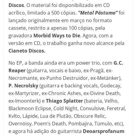
Discos
. O material foi disponibilizado em CD
acrílico, limitado a 500 cópias.
“Metal Póstumo”
foi
lançado originalmente em março no formato
cassete, restrito a apenas 100 cópias, pela
gravadora
Morbid Ways to Die
. Agora, com a
versão em CD, o trabalho ganha novo alcance pela
Cianeto Discos.
No EP, a banda ainda era um power trio, com
G.C.
Reaper
(guitarra, vocais e baixo, ex-Pragã, ex-
Necromante, ex-Punho Destruidor, ex-Metänker),
P. Necrolsky
(guitarra e backing vocals, Godecay,
ex-Martyrizer, ex-Chronic Ashes, ex-Divine Death,
ex-Imoonterk) e
Thiago Splatter
(bateria, Velho,
Blackmoon Eclipse, Cold Night, Convulsive, Feretral,
Kvlto, Lápide, Lua de Plutão, Obscure Relic,
Overnöisy, Poem’s Death, Pombajira, Tümulo, etc),
e agora há adição do guitarrista
Deoarsprofanum