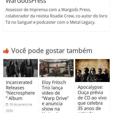
WarGodsPress
Assessor de Imprensa com a Wargods Press,
colaborador da revista Roadie Crew, co-autor do livro
Tá no Sangue! e podcaster com o Metal Legacy.
Você pode gostar também
Incarcerated
Eloy Fritsch
Apocalypse:
Releases
Trio lança
Ouça prévia
“Necrosphere
vídeo de
de CD ao vivo
” Album
“Warp Drive”
que celebra
e anuncia
30 de janeiro de
35 anos de
show na
2026