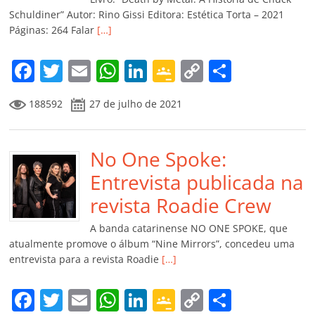
ro
Schuldiner” Autor: Rino Gissi Editora: Estética Torta – 2021
Páginas: 264 Falar
[…]
o
m
F
T
E
W
Li
G
C
C
a
w
m
h
n
o
o
o
188592
27 de julho de 2021
c
itt
ai
at
k
o
p
m
e
er
l
s
e
gl
y
p
b
No One Spoke:
A
dI
e
Li
ar
o
p
n
Cl
n
til
Entrevista publicada na
o
p
a
k
h
revista Roadie Crew
k
ss
ar
A banda catarinense NO ONE SPOKE, que
ro
atualmente promove o álbum “Nine Mirrors”, concedeu uma
entrevista para a revista Roadie
[…]
o
m
F
T
E
W
Li
G
C
C