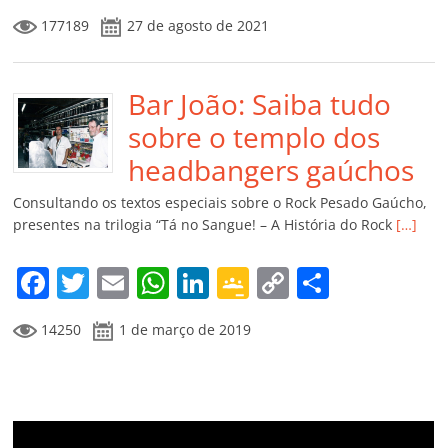
a
w
m
h
n
o
o
o
177189
27 de agosto de 2021
c
itt
ai
at
k
o
p
m
e
er
l
s
e
gl
y
p
b
Bar João: Saiba tudo
A
dI
e
Li
ar
o
p
n
Cl
n
til
sobre o templo dos
o
p
a
k
h
headbangers gaúchos
k
ss
ar
Consultando os textos especiais sobre o Rock Pesado Gaúcho,
ro
presentes na trilogia “Tá no Sangue! – A História do Rock
[…]
o
F
T
E
W
Li
G
C
C
m
a
w
m
h
n
o
o
o
14250
1 de março de 2019
c
itt
ai
at
k
o
p
m
e
er
l
s
e
gl
y
p
b
A
dI
e
Li
ar
o
p
n
Cl
n
til