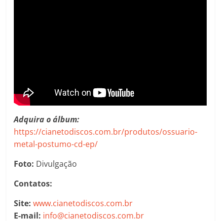
Adquira o álbum:
https://cianetodiscos.com.br/produtos/ossuario-
metal-postumo-cd-ep/
Foto:
Divulgação
Contatos:
Site:
www.cianetodiscos.com.br
E-mail:
info@cianetodiscos.com.br