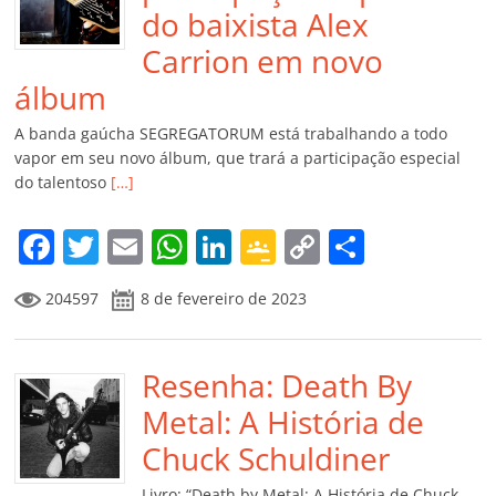
do baixista Alex
Carrion em novo
álbum
A banda gaúcha SEGREGATORUM está trabalhando a todo
vapor em seu novo álbum, que trará a participação especial
do talentoso
[…]
F
T
E
W
Li
G
C
C
a
w
m
h
n
o
o
o
204597
8 de fevereiro de 2023
c
itt
ai
at
k
o
p
m
e
er
l
s
e
gl
y
p
b
Resenha: Death By
A
dI
e
Li
ar
o
p
n
Cl
n
til
Metal: A História de
o
p
a
k
h
Chuck Schuldiner
k
ss
ar
Livro: “Death by Metal: A História de Chuck