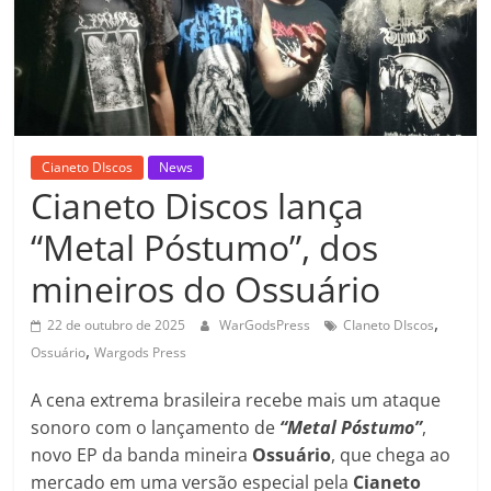
Cianeto DIscos
News
Cianeto Discos lança
“Metal Póstumo”, dos
mineiros do Ossuário
,
22 de outubro de 2025
WarGodsPress
CIaneto DIscos
,
Ossuário
Wargods Press
A cena extrema brasileira recebe mais um ataque
sonoro com o lançamento de
“Metal Póstumo”
,
novo EP da banda mineira
Ossuário
, que chega ao
mercado em uma versão especial pela
Cianeto