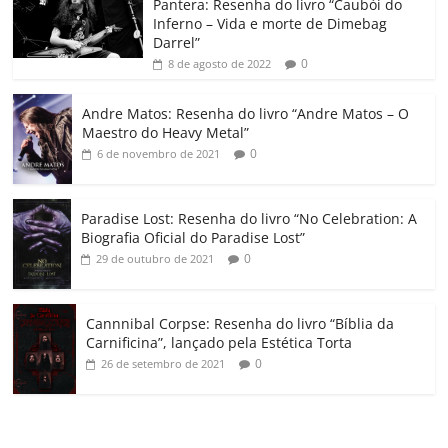
o
p
a
k
h
Pantera: Resenha do livro “Caubói do
Inferno – Vida e morte de Dimebag
k
ss
ar
Darrel”
ro
0
8 de agosto de 2022
o
Andre Matos: Resenha do livro “Andre Matos – O
m
Maestro do Heavy Metal”
0
6 de novembro de 2021
Paradise Lost: Resenha do livro “No Celebration: A
Biografia Oficial do Paradise Lost”
0
29 de outubro de 2021
Cannnibal Corpse: Resenha do livro “Bíblia da
Carnificina”, lançado pela Estética Torta
0
26 de setembro de 2021