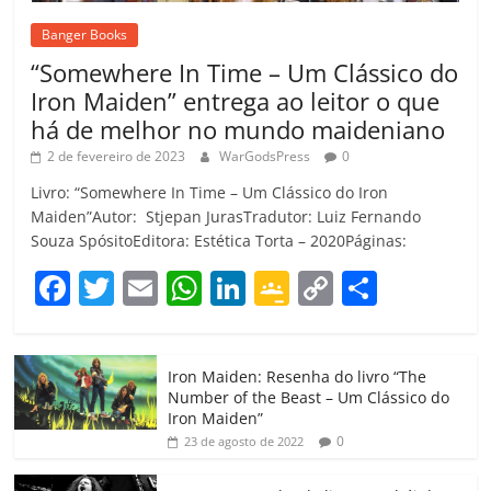
Banger Books
“Somewhere In Time – Um Clássico do
Iron Maiden” entrega ao leitor o que
há de melhor no mundo maideniano
2 de fevereiro de 2023
WarGodsPress
0
Livro: “Somewhere In Time – Um Clássico do Iron
Maiden”Autor: Stjepan JurasTradutor: Luiz Fernando
Souza SpósitoEditora: Estética Torta – 2020Páginas:
F
T
E
W
Li
G
C
C
a
w
m
h
n
o
o
o
c
itt
ai
at
k
o
p
m
Iron Maiden: Resenha do livro “The
e
er
l
s
e
gl
y
p
Number of the Beast – Um Clássico do
b
A
dI
e
Li
ar
Iron Maiden”
0
23 de agosto de 2022
o
p
n
Cl
n
til