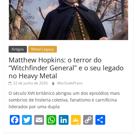
Artigos
Metal Legacy
Matthew Hopkins: o terror do
“Witchfinder General” e o seu legado
no Heavy Metal
22 de junho de 2026
WarGodsPress
O século XVII britânico abrigou um dos episódios mais
sombrios de histeria coletiva, fanatismo e carnificina
liderados por uma dupla
F
T
E
W
Li
G
C
C
a
w
m
h
n
o
o
o