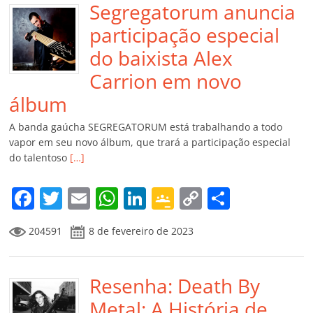
Segregatorum anuncia
participação especial
do baixista Alex
Carrion em novo
álbum
A banda gaúcha SEGREGATORUM está trabalhando a todo
vapor em seu novo álbum, que trará a participação especial
do talentoso
[…]
F
T
E
W
Li
G
C
C
a
w
m
h
n
o
o
o
204591
8 de fevereiro de 2023
c
itt
ai
at
k
o
p
m
e
er
l
s
e
gl
y
p
b
Resenha: Death By
A
dI
e
Li
ar
o
p
n
Cl
n
til
Metal: A História de