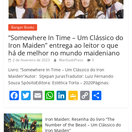
Banger Books
“Somewhere In Time – Um Clássico do
Iron Maiden” entrega ao leitor o que
há de melhor no mundo maideniano
2 de fevereiro de 2023
WarGodsPress
0
Livro: “Somewhere In Time – Um Clássico do Iron
Maiden”Autor: Stjepan JurasTradutor: Luiz Fernando
Souza SpósitoEditora: Estética Torta – 2020Páginas:
F
T
E
W
Li
G
C
C
a
w
m
h
n
o
o
o
c
itt
ai
at
k
o
p
m
Iron Maiden: Resenha do livro “The
e
er
l
s
e
gl
y
p
Number of the Beast – Um Clássico do
Iron Maiden”