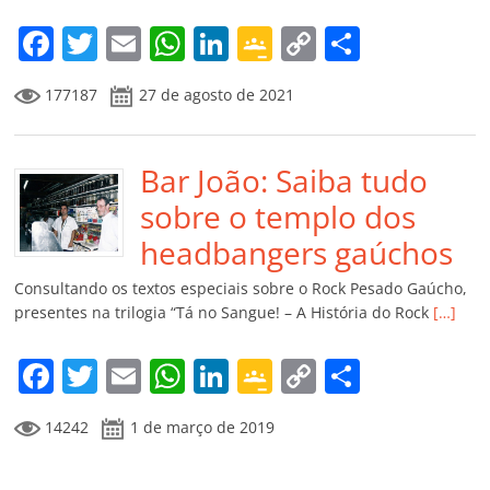
o
m
F
T
E
W
Li
G
C
C
a
w
m
h
n
o
o
o
177187
27 de agosto de 2021
c
itt
ai
at
k
o
p
m
e
er
l
s
e
gl
y
p
b
Bar João: Saiba tudo
A
dI
e
Li
ar
o
p
n
Cl
n
til
sobre o templo dos
o
p
a
k
h
headbangers gaúchos
k
ss
ar
Consultando os textos especiais sobre o Rock Pesado Gaúcho,
ro
presentes na trilogia “Tá no Sangue! – A História do Rock
[…]
o
F
T
E
W
Li
G
C
C
m
a
w
m
h
n
o
o
o
14242
1 de março de 2019
c
itt
ai
at
k
o
p
m
e
er
l
s
e
gl
y
p