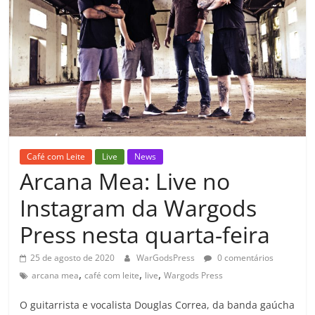
Café com Leite
Live
News
Arcana Mea: Live no
Instagram da Wargods
Press nesta quarta-feira
25 de agosto de 2020
WarGodsPress
0 comentários
,
,
,
arcana mea
café com leite
live
Wargods Press
O guitarrista e vocalista Douglas Correa, da banda gaúcha