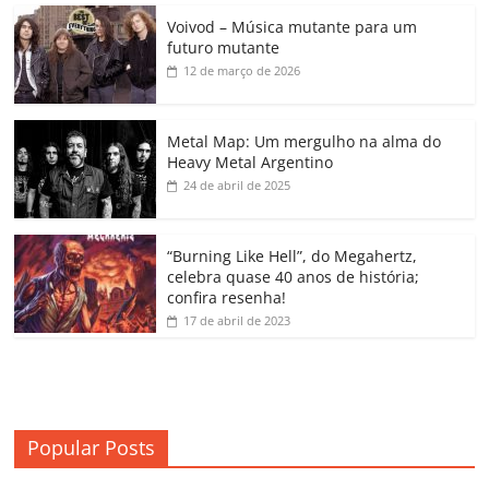
c
itt
ai
at
k
o
p
m
Voivod – Música mutante para um
e
er
l
s
e
gl
y
p
futuro mutante
b
A
dI
e
Li
ar
12 de março de 2026
o
p
n
Cl
n
til
o
p
a
k
h
Metal Map: Um mergulho na alma do
Heavy Metal Argentino
k
ss
ar
24 de abril de 2025
ro
o
“Burning Like Hell”, do Megahertz,
m
celebra quase 40 anos de história;
confira resenha!
17 de abril de 2023
Popular Posts