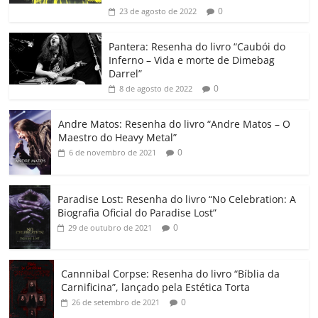
b
A
dI
e
Li
ar
0
23 de agosto de 2022
o
p
n
Cl
n
til
o
p
a
k
h
Pantera: Resenha do livro “Caubói do
Inferno – Vida e morte de Dimebag
k
ss
ar
Darrel”
ro
0
8 de agosto de 2022
o
Andre Matos: Resenha do livro “Andre Matos – O
m
Maestro do Heavy Metal”
0
6 de novembro de 2021
Paradise Lost: Resenha do livro “No Celebration: A
Biografia Oficial do Paradise Lost”
0
29 de outubro de 2021
Cannnibal Corpse: Resenha do livro “Bíblia da
Carnificina”, lançado pela Estética Torta
0
26 de setembro de 2021