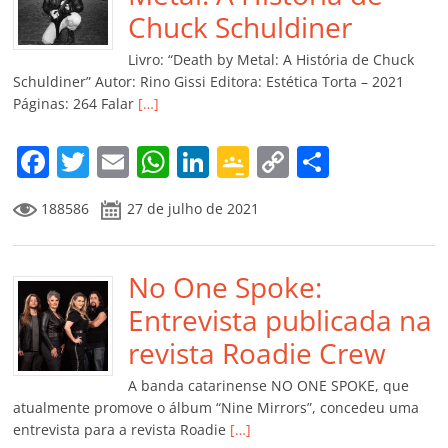
o
p
a
k
h
Chuck Schuldiner
k
ss
ar
Livro: “Death by Metal: A História de Chuck
ro
Schuldiner” Autor: Rino Gissi Editora: Estética Torta – 2021
Páginas: 264 Falar
[…]
o
m
F
T
E
W
Li
G
C
C
a
w
m
h
n
o
o
o
188586
27 de julho de 2021
c
itt
ai
at
k
o
p
m
e
er
l
s
e
gl
y
p
b
No One Spoke:
A
dI
e
Li
ar
o
p
n
Cl
n
til
Entrevista publicada na
o
p
a
k
h
revista Roadie Crew
k
ss
ar
A banda catarinense NO ONE SPOKE, que
ro
atualmente promove o álbum “Nine Mirrors”, concedeu uma
entrevista para a revista Roadie
[…]