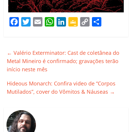
F
T
E
W
Li
G
C
C
a
w
m
h
n
o
o
o
c
itt
ai
at
k
o
p
m
e
er
l
s
e
gl
y
p
←
Valério Exterminator: Cast de coletânea do
b
A
dI
e
Li
ar
Metal Mineiro é confirmado; gravações terão
o
p
n
Cl
n
til
início neste mês
o
p
a
k
h
Hideous Monarch: Confira video de “Corpos
k
ss
ar
Mutilados”, cover do Vômitos & Náuseas
→
ro
o
m