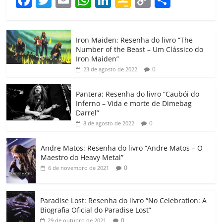
a
w
m
h
n
o
o
o
c
itt
ai
at
k
o
p
m
Iron Maiden: Resenha do livro “The
e
er
l
s
e
gl
y
p
Number of the Beast – Um Clássico do
b
A
dI
e
Li
ar
Iron Maiden”
0
23 de agosto de 2022
o
p
n
Cl
n
til
o
p
a
k
h
Pantera: Resenha do livro “Caubói do
Inferno – Vida e morte de Dimebag
k
ss
ar
Darrel”
ro
0
8 de agosto de 2022
o
Andre Matos: Resenha do livro “Andre Matos – O
m
Maestro do Heavy Metal”
0
6 de novembro de 2021
Paradise Lost: Resenha do livro “No Celebration: A
Biografia Oficial do Paradise Lost”
0
29 de outubro de 2021