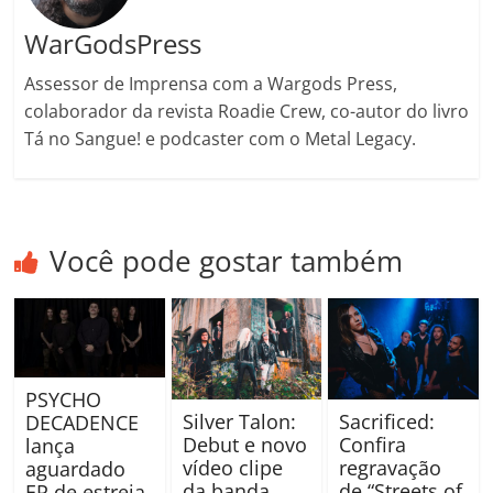
WarGodsPress
Assessor de Imprensa com a Wargods Press,
colaborador da revista Roadie Crew, co-autor do livro
Tá no Sangue! e podcaster com o Metal Legacy.
Você pode gostar também
PSYCHO
Silver Talon:
Sacrificed:
DECADENCE
Debut e novo
Confira
lança
vídeo clipe
regravação
aguardado
da banda
de “Streets of
EP de estreia