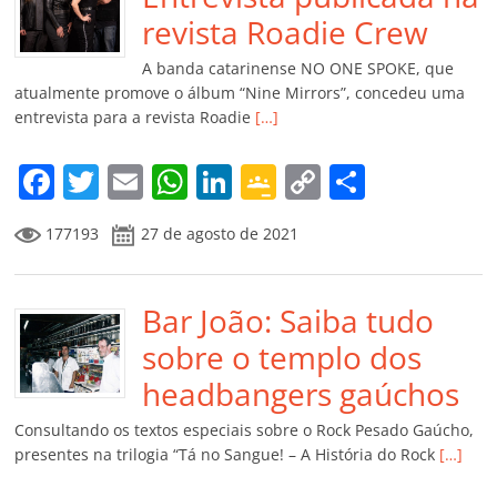
o
p
a
k
h
revista Roadie Crew
k
ss
ar
A banda catarinense NO ONE SPOKE, que
ro
atualmente promove o álbum “Nine Mirrors”, concedeu uma
entrevista para a revista Roadie
[…]
o
m
F
T
E
W
Li
G
C
C
a
w
m
h
n
o
o
o
177193
27 de agosto de 2021
c
itt
ai
at
k
o
p
m
e
er
l
s
e
gl
y
p
b
Bar João: Saiba tudo
A
dI
e
Li
ar
o
p
n
Cl
n
til
sobre o templo dos
o
p
a
k
h
headbangers gaúchos
k
ss
ar
Consultando os textos especiais sobre o Rock Pesado Gaúcho,
ro
presentes na trilogia “Tá no Sangue! – A História do Rock
[…]