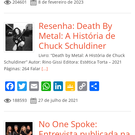
204601
8 de fevereiro de 2023
c
itt
ai
at
k
o
p
m
e
er
l
s
e
gl
y
p
b
Resenha: Death By
A
dI
e
Li
ar
o
p
n
Cl
n
til
Metal: A História de
o
p
a
k
h
Chuck Schuldiner
k
ss
ar
Livro: “Death by Metal: A História de Chuck
ro
Schuldiner” Autor: Rino Gissi Editora: Estética Torta – 2021
Páginas: 264 Falar
[…]
o
m
F
T
E
W
Li
G
C
C
a
w
m
h
n
o
o
o
188593
27 de julho de 2021
c
itt
ai
at
k
o
p
m
e
er
l
s
e
gl
y
p
b
No One Spoke:
A
dI
e
Li
ar
o
p
n
Cl
n
til
Entrevista publicada na