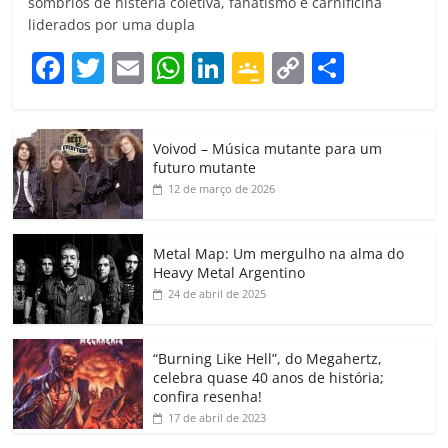
sombrios de histeria coletiva, fanatismo e carnificina
liderados por uma dupla
F
T
E
W
Li
G
C
C
a
w
m
h
n
o
o
o
c
itt
ai
at
k
o
p
m
Voivod – Música mutante para um
e
er
l
s
e
gl
y
p
futuro mutante
b
A
dI
e
Li
ar
12 de março de 2026
o
p
n
Cl
n
til
o
p
a
k
h
Metal Map: Um mergulho na alma do
Heavy Metal Argentino
k
ss
ar
24 de abril de 2025
ro
o
“Burning Like Hell”, do Megahertz,
m
celebra quase 40 anos de história;
confira resenha!
17 de abril de 2023