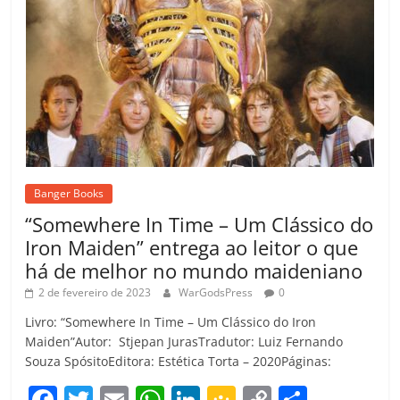
Banger Books
“Somewhere In Time – Um Clássico do
Iron Maiden” entrega ao leitor o que
há de melhor no mundo maideniano
2 de fevereiro de 2023
WarGodsPress
0
Livro: “Somewhere In Time – Um Clássico do Iron
Maiden”Autor: Stjepan JurasTradutor: Luiz Fernando
Souza SpósitoEditora: Estética Torta – 2020Páginas:
F
T
E
W
Li
G
C
C