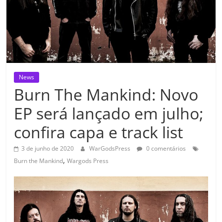
News
Burn The Mankind: Novo
EP será lançado em julho;
confira capa e track list
3 de junho de 2020
WarGodsPress
0 comentários
,
Burn the Mankind
Wargods Press