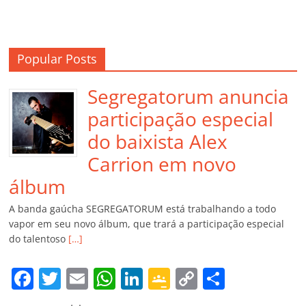
Popular Posts
Segregatorum anuncia
participação especial
do baixista Alex
Carrion em novo
álbum
A banda gaúcha SEGREGATORUM está trabalhando a todo
vapor em seu novo álbum, que trará a participação especial
do talentoso
[…]
F
T
E
W
Li
G
C
C
a
w
m
h
n
o
o
o