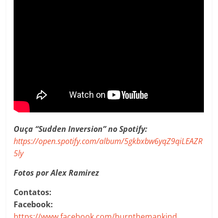
Ouça “Sudden Inversion” no Spotify:
https://open.spotify.com/album/5gkbxbw6yqZ9qiLEAZR
5ly
Fotos por Alex Ramirez
Contatos:
Facebook:
https://www.facebook.com/burnthemankind