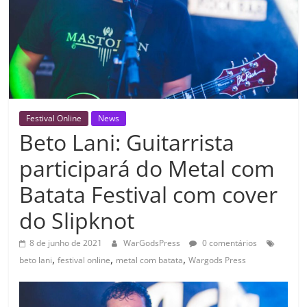
Festival Online
News
Beto Lani: Guitarrista
participará do Metal com
Batata Festival com cover
do Slipknot
8 de junho de 2021
WarGodsPress
0 comentários
,
,
,
beto lani
festival online
metal com batata
Wargods Press