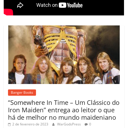
Banger Books
“Somewhere In Time – Um Clássico do
Iron Maiden” entrega ao leitor o que
há de melhor no mundo maideniano
2 de fevereiro de 2023
WarGodsPress
0