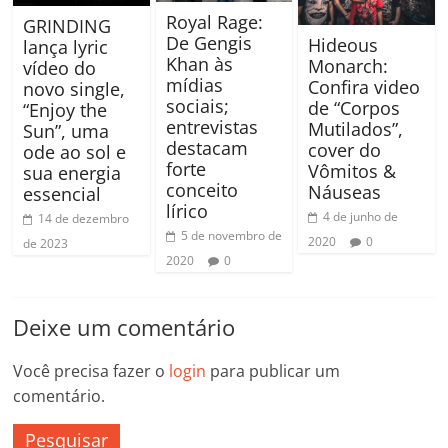
Royal Rage:
GRINDING
De Gengis
Hideous
lança lyric
Khan às
Monarch:
vídeo do
mídias
Confira video
novo single,
sociais;
de “Corpos
“Enjoy the
entrevistas
Mutilados”,
Sun”, uma
destacam
cover do
ode ao sol e
forte
Vômitos &
sua energia
conceito
Náuseas
essencial
lírico
4 de junho de
14 de dezembro
5 de novembro de
2020
0
de 2023
2020
0
Deixe um comentário
Você precisa fazer o
login
para publicar um
comentário.
Pesquisar