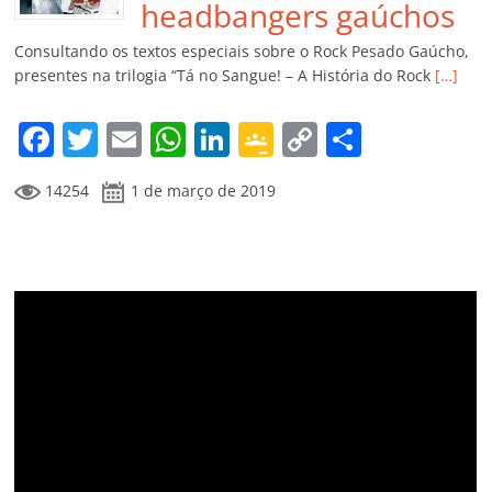
o
p
a
k
h
headbangers gaúchos
k
ss
ar
Consultando os textos especiais sobre o Rock Pesado Gaúcho,
ro
presentes na trilogia “Tá no Sangue! – A História do Rock
[…]
o
F
T
E
W
Li
G
C
C
m
a
w
m
h
n
o
o
o
14254
1 de março de 2019
c
itt
ai
at
k
o
p
m
e
er
l
s
e
gl
y
p
b
A
dI
e
Li
ar
o
p
n
Cl
n
til
o
p
a
k
h
k
ss
ar
ro
o
m