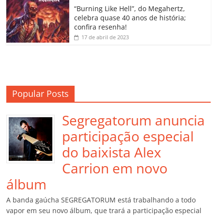
o
“Burning Like Hell”, do Megahertz,
m
celebra quase 40 anos de história;
confira resenha!
17 de abril de 2023
Popular Posts
Segregatorum anuncia
participação especial
do baixista Alex
Carrion em novo
álbum
A banda gaúcha SEGREGATORUM está trabalhando a todo
vapor em seu novo álbum, que trará a participação especial