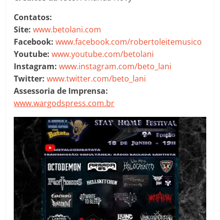
Contatos:
Site:
www.betolani.com
Facebook:
www.facebook.com/robertoleitemusico
Youtube:
www.youtube.com/betolani
Instagram:
www.instagram.com/beto_lani
Twitter:
www.twitter.com/beto_lani
Assessoria de Imprensa:
www.wargodspress.com.br