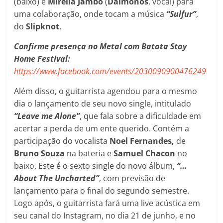
(baixo) e
Mirella Jambo
(
Daimonos
, vocal) para
uma colaboração, onde tocam a música
“Sulfur”
,
do
Slipknot
.
Confirme presença no Metal com Batata Stay
Home Festival:
https://www.facebook.com/events/2030090900476249
Além disso, o guitarrista agendou para o mesmo
dia o lançamento de seu novo single, intitulado
“Leave me Alone”
, que fala sobre a dificuldade em
acertar a perda de um ente querido. Contém a
participação do vocalista
Noel Fernandes,
de
Bruno Souza
na bateria e
Samuel Chacon
no
baixo. Este é o sexto single do novo álbum,
“…
About The Uncharted”
, com previsão de
lançamento para o final do segundo semestre.
Logo após, o guitarrista fará uma live acústica em
seu canal do Instagram, no dia 21 de junho, e no