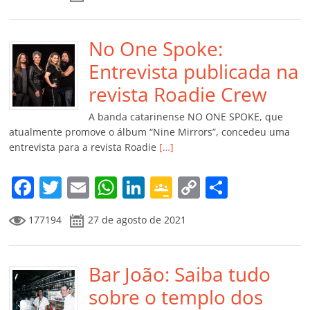
c
itt
ai
at
k
o
p
m
e
er
l
s
e
gl
y
p
b
No One Spoke:
A
dI
e
Li
ar
o
p
n
Cl
n
til
Entrevista publicada na
o
p
a
k
h
revista Roadie Crew
k
ss
ar
A banda catarinense NO ONE SPOKE, que
ro
atualmente promove o álbum “Nine Mirrors”, concedeu uma
entrevista para a revista Roadie
[…]
o
m
F
T
E
W
Li
G
C
C
a
w
m
h
n
o
o
o
177194
27 de agosto de 2021
c
itt
ai
at
k
o
p
m
e
er
l
s
e
gl
y
p
b
Bar João: Saiba tudo
A
dI
e
Li
ar
o
p
n
Cl
n
til
sobre o templo dos