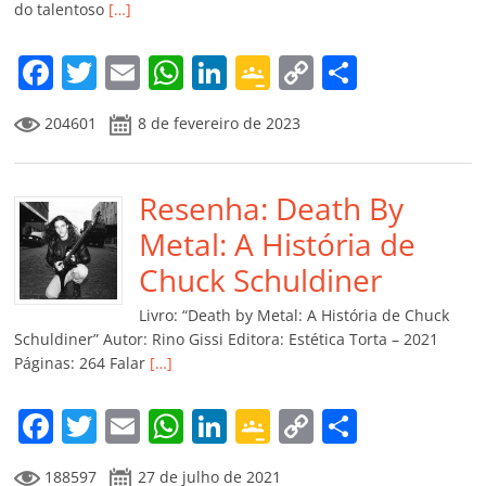
do talentoso
[…]
F
T
E
W
Li
G
C
C
a
w
m
h
n
o
o
o
204601
8 de fevereiro de 2023
c
itt
ai
at
k
o
p
m
e
er
l
s
e
gl
y
p
b
Resenha: Death By
A
dI
e
Li
ar
o
p
n
Cl
n
til
Metal: A História de
o
p
a
k
h
Chuck Schuldiner
k
ss
ar
Livro: “Death by Metal: A História de Chuck
ro
Schuldiner” Autor: Rino Gissi Editora: Estética Torta – 2021
Páginas: 264 Falar
[…]
o
m
F
T
E
W
Li
G
C
C
a
w
m
h
n
o
o
o
188597
27 de julho de 2021