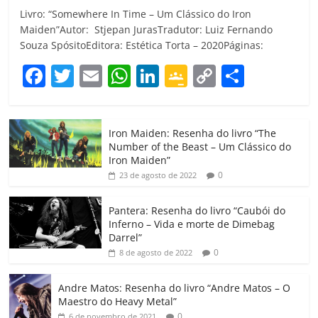
Livro: “Somewhere In Time – Um Clássico do Iron
Maiden”Autor: Stjepan JurasTradutor: Luiz Fernando
Souza SpósitoEditora: Estética Torta – 2020Páginas:
F
T
E
W
Li
G
C
C
a
w
m
h
n
o
o
o
c
itt
ai
at
k
o
p
m
Iron Maiden: Resenha do livro “The
e
er
l
s
e
gl
y
p
Number of the Beast – Um Clássico do
b
A
dI
e
Li
ar
Iron Maiden”
0
23 de agosto de 2022
o
p
n
Cl
n
til
o
p
a
k
h
Pantera: Resenha do livro “Caubói do
Inferno – Vida e morte de Dimebag
k
ss
ar
Darrel”
ro
0
8 de agosto de 2022
o
Andre Matos: Resenha do livro “Andre Matos – O
m
Maestro do Heavy Metal”
0
6 de novembro de 2021