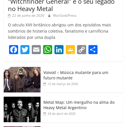
“Witchfinder General” e o seu legado
no Heavy Metal
22 de junho de 2026
WarGodsPress
O século XVII britânico abrigou um dos episódios mais
sombrios de histeria coletiva, fanatismo e carnificina
liderados por uma dupla
F
T
E
W
Li
G
C
C
a
w
m
h
n
o
o
o
c
itt
ai
at
k
o
p
m
Voivod – Música mutante para um
e
er
l
s
e
gl
y
p
futuro mutante
b
A
dI
e
Li
ar
12 de março de 2026
o
p
n
Cl
n
til
o
p
a
k
h
Metal Map: Um mergulho na alma do
Heavy Metal Argentino
k
ss
ar
24 de abril de 2025
ro