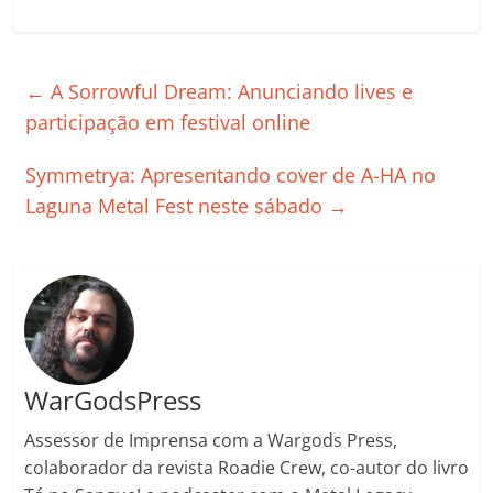
a
w
m
h
n
o
o
o
c
itt
ai
at
k
o
p
m
e
er
l
s
e
gl
y
p
←
A Sorrowful Dream: Anunciando lives e
b
A
dI
e
Li
ar
participação em festival online
o
p
n
Cl
n
til
Symmetrya: Apresentando cover de A-HA no
o
p
a
k
h
Laguna Metal Fest neste sábado
→
k
ss
ar
ro
o
m
WarGodsPress
Assessor de Imprensa com a Wargods Press,
colaborador da revista Roadie Crew, co-autor do livro