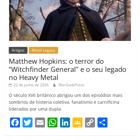
Artigos
Metal Legacy
Matthew Hopkins: o terror do
“Witchfinder General” e o seu legado
no Heavy Metal
22 de junho de 2026
WarGodsPress
O século XVII britânico abrigou um dos episódios mais
sombrios de histeria coletiva, fanatismo e carnificina
liderados por uma dupla
F
T
E
W
Li
G
C
C
a
w
m
h
n
o
o
o