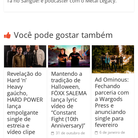
Tá no Sangue! e podcaster com o Metal Legacy.
Você pode gostar também
Revelação do
Mantendo a
Ad Ominous:
Hard ‘n’
tradição de
Fechando
Heavy
Halloween,
parceria com
gaúcho,
FÖXX SALEMA
a Wargods
HARD POWER
lança lyric
Press e
lança
vídeo de
anunciando
empolgante
“Constant
single para
single de
Fight (10th
fevereiro
estreia e
Anniversary)”
vídeo clipe
6 de janeiro de
31 de outubro de