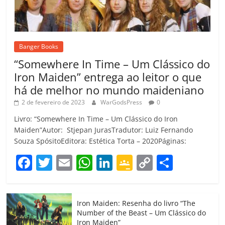
Banger Books
“Somewhere In Time – Um Clássico do
Iron Maiden” entrega ao leitor o que
há de melhor no mundo maideniano
2 de fevereiro de 2023
WarGodsPress
0
Livro: “Somewhere In Time – Um Clássico do Iron
Maiden”Autor: Stjepan JurasTradutor: Luiz Fernando
Souza SpósitoEditora: Estética Torta – 2020Páginas:
F
T
E
W
Li
G
C
C
a
w
m
h
n
o
o
o
c
itt
ai
at
k
o
p
m
Iron Maiden: Resenha do livro “The
e
er
l
s
e
gl
y
p
Number of the Beast – Um Clássico do
Iron Maiden”