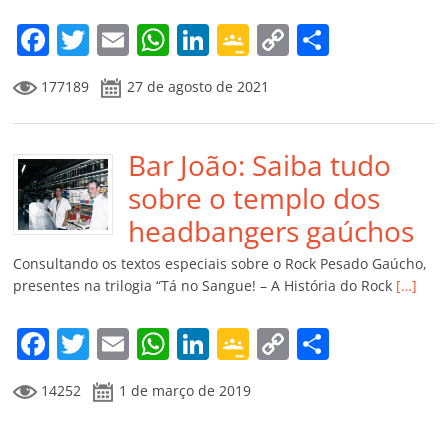
o
m
F
T
E
W
Li
G
C
C
a
w
m
h
n
o
o
o
177189
27 de agosto de 2021
c
itt
ai
at
k
o
p
m
e
er
l
s
e
gl
y
p
b
Bar João: Saiba tudo
A
dI
e
Li
ar
o
p
n
Cl
n
til
sobre o templo dos
o
p
a
k
h
headbangers gaúchos
k
ss
ar
Consultando os textos especiais sobre o Rock Pesado Gaúcho,
ro
presentes na trilogia “Tá no Sangue! – A História do Rock
[…]
o
F
T
E
W
Li
G
C
C
m
a
w
m
h
n
o
o
o
14252
1 de março de 2019
c
itt
ai
at
k
o
p
m
e
er
l
s
e
gl
y
p