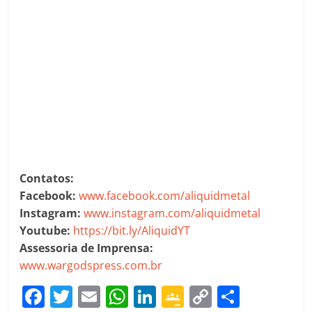
Contatos:
Facebook:
www.facebook.com/aliquidmetal
Instagram:
www.instagram.com/aliquidmetal
Youtube:
https://bit.ly/AliquidYT
Assessoria de Imprensa:
www.wargodspress.com.br
F
T
E
W
Li
G
C
C