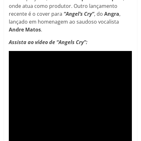
onde atua como produtor. Outro lançamento
recente é o cover para
“Angel’s Cry”
, do
Angra
,
lançado em homenagem ao saudoso vocalista
Andre Matos
.
Assista ao vídeo de “Angels Cry”: