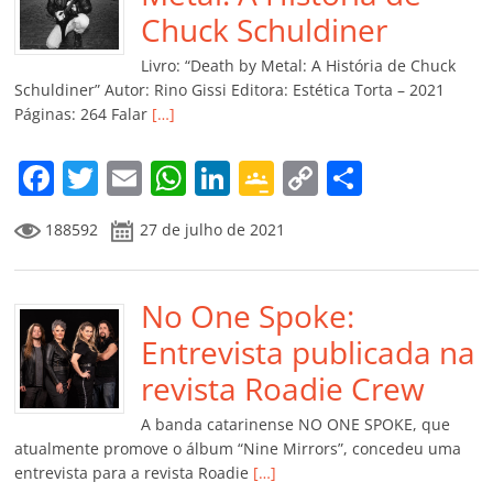
o
p
a
k
h
Chuck Schuldiner
k
ss
ar
Livro: “Death by Metal: A História de Chuck
ro
Schuldiner” Autor: Rino Gissi Editora: Estética Torta – 2021
Páginas: 264 Falar
[…]
o
m
F
T
E
W
Li
G
C
C
a
w
m
h
n
o
o
o
188592
27 de julho de 2021
c
itt
ai
at
k
o
p
m
e
er
l
s
e
gl
y
p
b
No One Spoke:
A
dI
e
Li
ar
o
p
n
Cl
n
til
Entrevista publicada na
o
p
a
k
h
revista Roadie Crew
k
ss
ar
A banda catarinense NO ONE SPOKE, que
ro
atualmente promove o álbum “Nine Mirrors”, concedeu uma
entrevista para a revista Roadie
[…]