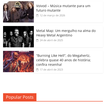
c
itt
ai
at
k
o
p
m
Voivod – Música mutante para um
e
er
l
s
e
gl
y
p
futuro mutante
b
A
dI
e
Li
ar
12 de março de 2026
o
p
n
Cl
n
til
o
p
a
k
h
Metal Map: Um mergulho na alma do
Heavy Metal Argentino
k
ss
ar
24 de abril de 2025
ro
o
“Burning Like Hell”, do Megahertz,
m
celebra quase 40 anos de história;
confira resenha!
17 de abril de 2023
Popular Posts