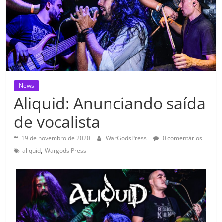
News
Aliquid: Anunciando saída
de vocalista
19 de novembro de 2020
WarGodsPress
0 comentários
,
aliquid
Wargods Press