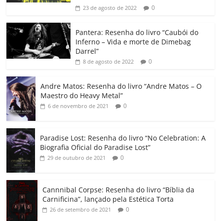
b
A
dI
e
Li
ar
0
23 de agosto de 2022
o
p
n
Cl
n
til
o
p
a
k
h
Pantera: Resenha do livro “Caubói do
Inferno – Vida e morte de Dimebag
k
ss
ar
Darrel”
ro
0
8 de agosto de 2022
o
Andre Matos: Resenha do livro “Andre Matos – O
m
Maestro do Heavy Metal”
0
6 de novembro de 2021
Paradise Lost: Resenha do livro “No Celebration: A
Biografia Oficial do Paradise Lost”
0
29 de outubro de 2021
Cannnibal Corpse: Resenha do livro “Bíblia da
Carnificina”, lançado pela Estética Torta
0
26 de setembro de 2021