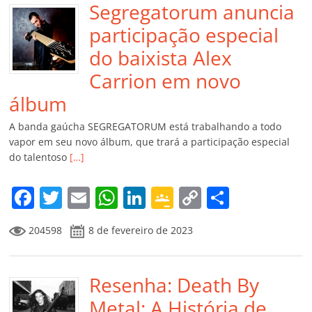
Segregatorum anuncia
participação especial
do baixista Alex
Carrion em novo
álbum
A banda gaúcha SEGREGATORUM está trabalhando a todo
vapor em seu novo álbum, que trará a participação especial
do talentoso
[…]
F
T
E
W
Li
G
C
C
a
w
m
h
n
o
o
o
204598
8 de fevereiro de 2023
c
itt
ai
at
k
o
p
m
e
er
l
s
e
gl
y
p
b
Resenha: Death By
A
dI
e
Li
ar
o
p
n
Cl
n
til
Metal: A História de