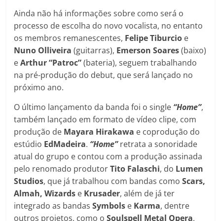
Ainda não há informações sobre como será o
processo de escolha do novo vocalista, no entanto
os membros remanescentes,
Felipe Tiburcio
e
Nuno Olliveira
(guitarras),
Emerson Soares
(baixo)
e
Arthur “Patroc”
(bateria), seguem trabalhando
na pré-produção do debut, que será lançado no
próximo ano.
O último lançamento da banda foi o single
“Home”
,
também lançado em formato de vídeo clipe, com
produção de
Mayara Hirakawa
e coprodução do
estúdio
EdMadeira
.
“Home”
retrata a sonoridade
atual do grupo e contou com a produção assinada
pelo renomado produtor
Tito Falaschi
, do
Lumen
Studios
, que já trabalhou com bandas como
Scars,
Almah, Wizards
e
Krusader
, além de já ter
integrado as bandas
Symbols
e
Karma
, dentre
outros projetos, como o
Soulspell Metal Opera
,