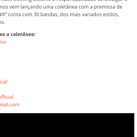
 anos vem lançando uma coletânea com a premissa de
VII”
conta com 30 bandas, dos mais variados estilos,
os.
ixe a coletânea:
ion
cial
ficial
mail.com