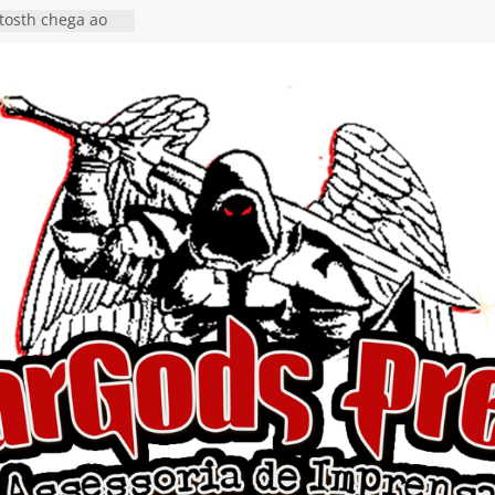
tosth chega ao
ional em formato
o nas plataformas
cia show em
 Autoral” e
to do novo single
 hiato de uma
nçamento do EP
, I Begin”
 o single “Keep
live!” e detalha
ovo álbum
detalha a
 Rig” definitivo
ival Hell’s Heroes