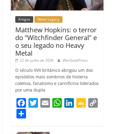
Artigos
Metal Legacy
Matthew Hopkins: o terror
do “Witchfinder General” e
o seu legado no Heavy
Metal
22 de junho de 2026
WarGodsPress
O século XVII britânico abrigou um dos
episódios mais sombrios de histeria
coletiva, fanatismo e carnificina liderados
por uma dupla
F
T
E
W
Li
G
C
a
w
m
h
n
o
o
C
c
itt
ai
at
k
o
p
o
e
er
l
s
e
gl
y
m