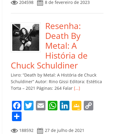
204598
8 de fevereiro de 2023
e
er
l
s
e
gl
y
m
b
A
dI
e
Li
p
o
p
n
Cl
n
ar
Resenha:
o
p
a
k
til
Death By
k
ss
h
Metal: A
ro
ar
História de
o
Chuck Schuldiner
m
Livro: “Death by Metal: A História de Chuck
Schuldiner” Autor: Rino Gissi Editora: Estética
Torta – 2021 Páginas: 264 Falar
[…]
F
T
E
W
Li
G
C
a
w
m
h
n
o
o
C
c
itt
ai
at
k
o
p
o
188592
27 de julho de 2021