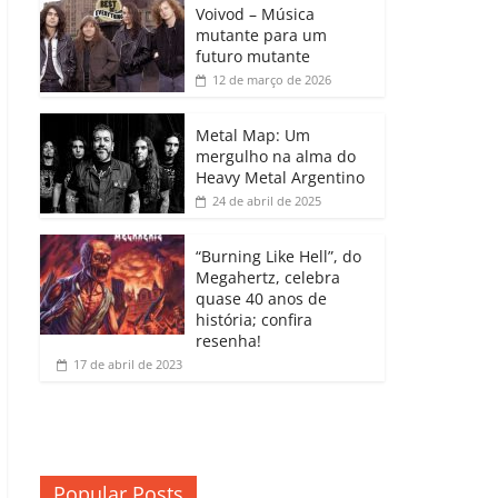
b
A
dI
e
Li
Voivod – Música
p
mutante para um
o
p
n
Cl
n
ar
futuro mutante
12 de março de 2026
o
p
a
k
til
k
ss
h
Metal Map: Um
ro
mergulho na alma do
ar
Heavy Metal Argentino
o
24 de abril de 2025
m
“Burning Like Hell”, do
Megahertz, celebra
quase 40 anos de
história; confira
resenha!
17 de abril de 2023
Popular Posts