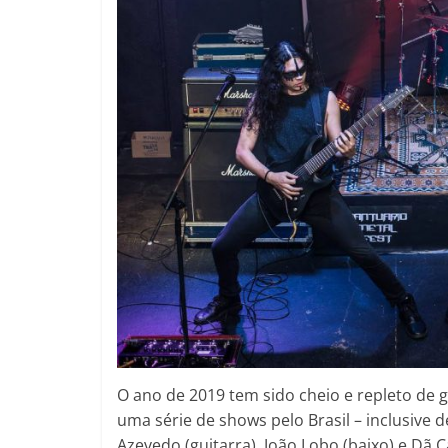
O ano de 2019 tem sido cheio e repleto de
uma série de shows pelo Brasil – inclusive d
Azevedo (guitarra), João Lobo (baixo) e Dã 