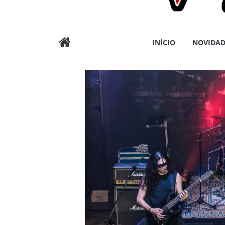
Wargods
INÍCIO
NOVIDAD
Press
Assessoria
e
Conteúdos