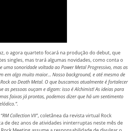
uz, o agora quarteto focará na produção do debut, que
tes singles, mas trará algumas novidades, como conta o
 uma sonoridade voltada ao Power Metal Progressivo, mas as
tam em algo muito maior… Nosso background, e até mesmo de
 Rock ao Death Metal. O que buscamos atualmente é fortalecer
ue as pessoas ouçam e digam: isso é Alchimist! As ideias para
umas faixas já prontas, podemos dizer que há um sentimento
lódico.”.
a
“RM Collection VII”
, coletânea da revista virtual Rock
a de dez anos de atividades ininterruptas neste mês de
 Rock Meeting assume a responsabilidade de divulgar o