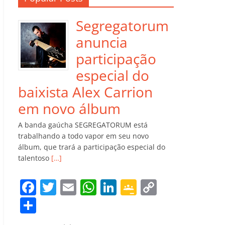
Segregatorum
anuncia
participação
especial do
baixista Alex Carrion
em novo álbum
A banda gaúcha SEGREGATORUM está
trabalhando a todo vapor em seu novo
álbum, que trará a participação especial do
talentoso
[…]
F
T
E
W
Li
G
C
a
w
m
h
n
o
o
C
c
itt
ai
at
k
o
p
o