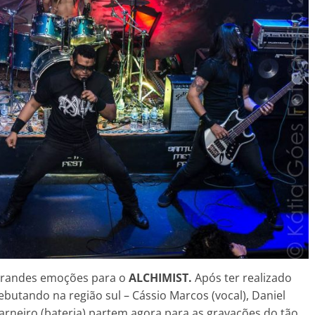
 grandes emoções para o
ALCHIMIST.
Após ter realizado
ebutando na região sul – Cássio Marcos (vocal), Daniel
Carneiro (bateria) partem agora para as gravações do tão