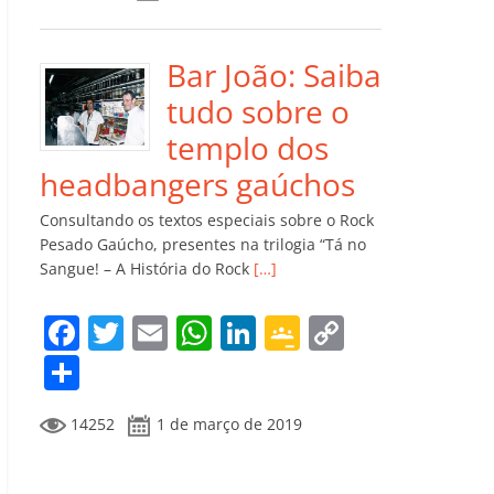
e
er
l
s
e
gl
y
m
b
A
dI
e
Li
p
o
p
n
Cl
n
ar
Bar João: Saiba
o
p
a
k
til
tudo sobre o
k
ss
h
templo dos
ro
ar
headbangers gaúchos
o
Consultando os textos especiais sobre o Rock
m
Pesado Gaúcho, presentes na trilogia “Tá no
Sangue! – A História do Rock
[…]
F
T
E
W
Li
G
C
a
w
m
h
n
o
o
C
c
itt
ai
at
k
o
p
o
14252
1 de março de 2019
e
er
l
s
e
gl
y
m
b
A
dI
e
Li
p