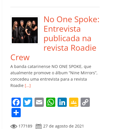
e
er
l
s
e
gl
y
m
b
A
dI
e
Li
p
o
p
n
Cl
n
ar
No One Spoke:
o
p
a
k
til
Entrevista
k
ss
h
publicada na
ro
ar
revista Roadie
o
Crew
m
A banda catarinense NO ONE SPOKE, que
atualmente promove o álbum “Nine Mirrors”,
concedeu uma entrevista para a revista
Roadie
[…]
F
T
E
W
Li
G
C
a
w
m
h
n
o
o
C
c
itt
ai
at
k
o
p
o
177189
27 de agosto de 2021