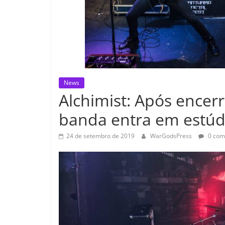
News
Alchimist: Após encer
banda entra em estúd
24 de setembro de 2019
WarGodsPress
0 com