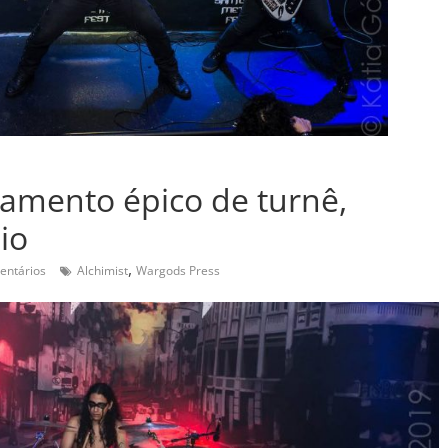
ramento épico de turnê,
io
,
entários
Alchimist
Wargods Press