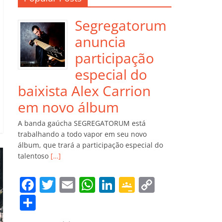
Segregatorum
anuncia
participação
especial do
baixista Alex Carrion
em novo álbum
A banda gaúcha SEGREGATORUM está
trabalhando a todo vapor em seu novo
álbum, que trará a participação especial do
talentoso
[…]
F
T
E
W
Li
G
C
a
w
m
h
n
o
o
C
c
itt
ai
at
k
o
p
o