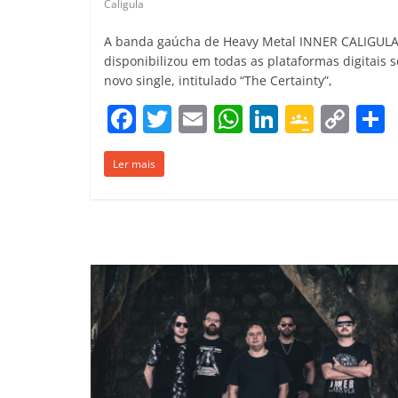
Caligula
A banda gaúcha de Heavy Metal INNER CALIGUL
disponibilizou em todas as plataformas digitais 
novo single, intitulado “The Certainty”,
F
T
E
W
Li
G
C
a
w
m
h
n
o
o
Ler mais
c
itt
ai
at
k
o
p
e
er
l
s
e
gl
y
b
A
dI
e
Li
o
p
n
Cl
n
t
o
p
a
k
k
ss
ro
o