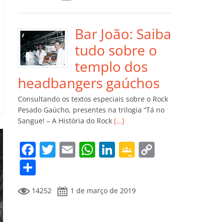
e
er
l
s
e
gl
y
m
b
A
dI
e
Li
p
o
p
n
Cl
n
ar
Bar João: Saiba
o
p
a
k
til
tudo sobre o
k
ss
h
templo dos
ro
ar
headbangers gaúchos
o
Consultando os textos especiais sobre o Rock
m
Pesado Gaúcho, presentes na trilogia “Tá no
Sangue! – A História do Rock
[…]
F
T
E
W
Li
G
C
a
w
m
h
n
o
o
C
c
itt
ai
at
k
o
p
o
14252
1 de março de 2019
e
er
l
s
e
gl
y
m
b
A
dI
e
Li
p