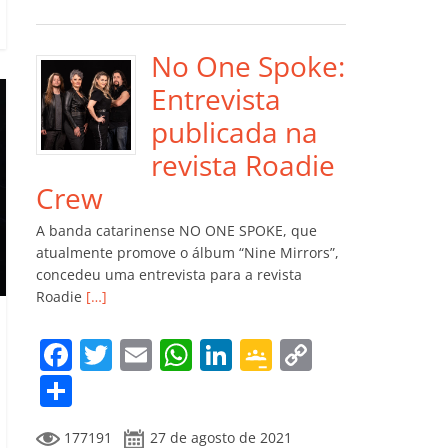
e
er
l
s
e
gl
y
m
b
A
dI
e
Li
p
o
p
n
Cl
n
ar
No One Spoke:
o
p
a
k
til
Entrevista
k
ss
h
publicada na
ro
ar
revista Roadie
o
Crew
m
A banda catarinense NO ONE SPOKE, que
atualmente promove o álbum “Nine Mirrors”,
concedeu uma entrevista para a revista
Roadie
[…]
F
T
E
W
Li
G
C
a
w
m
h
n
o
o
C
c
itt
ai
at
k
o
p
o
177191
27 de agosto de 2021