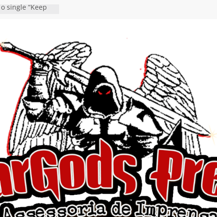
 o single “Keep
live!” e detalha
ovo álbum
detalha a
 Rig” definitivo
ival Hell’s Heroes
tosth chega ao
ional em formato
o nas plataformas
cia show em
 Autoral” e
to do novo single
 hiato de uma
nçamento do EP
, I Begin”