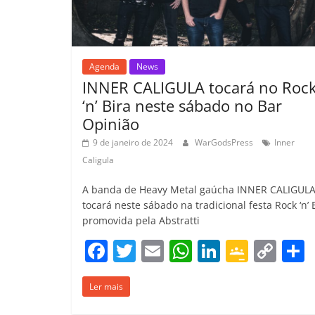
m
Agenda
News
INNER CALIGULA tocará no Roc
‘n’ Bira neste sábado no Bar
Opinião
9 de janeiro de 2024
WarGodsPress
Inner
Caligula
A banda de Heavy Metal gaúcha INNER CALIGUL
tocará neste sábado na tradicional festa Rock ‘n’ 
promovida pela Abstratti
F
T
E
W
Li
G
C
a
w
m
h
n
o
o
Ler mais
c
itt
ai
at
k
o
p