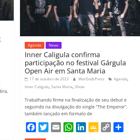
o
m
k
Agenda
News
Inner Caligula confirma
participação no festival Gárgula
Open Air em Santa Maria
,
17 de outubro de 2023
WarGodsPress
Agenda
A
,
,
Inner Caligula
Santa Maria
Show
Bira,
Trabalhando firme na finalização de seu debut e
seguindo na divulgação do single “The Emperor”,
C
também lançado em formato de
o
F
T
E
W
Li
G
C
C
m
a
w
m
h
n
o
o
o