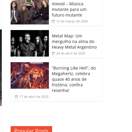
b
A
dI
e
Li
Voivod – Música
p
mutante para um
o
p
n
Cl
n
ar
futuro mutante
12 de março de 2026
o
p
a
k
til
k
ss
h
Metal Map: Um
ro
mergulho na alma do
ar
Heavy Metal Argentino
o
24 de abril de 2025
m
“Burning Like Hell”, do
Megahertz, celebra
quase 40 anos de
história; confira
resenha!
17 de abril de 2023
Popular Posts