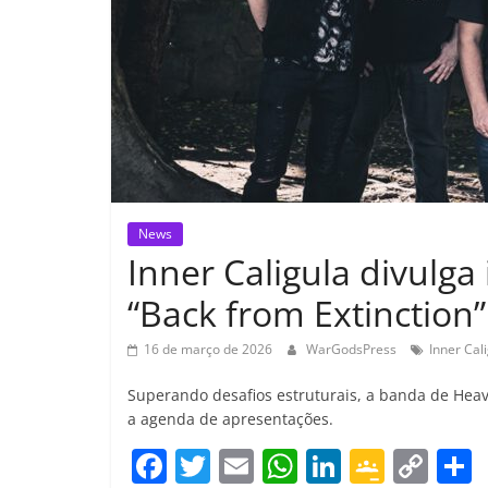
News
Inner Caligula divulg
“Back from Extinction”
16 de março de 2026
WarGodsPress
Inner Cal
Superando desafios estruturais, a banda de Heavy
a agenda de apresentações.
F
T
E
W
Li
G
C