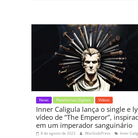
e
er
l
s
e
gl
y
b
A
dI
e
Li
o
p
n
Cl
n
t
o
p
a
k
k
ss
ro
o
m
News
Plataformas Digitais
Vídeos
Inner Caligula lança o single e ly
vídeo de “The Emperor”, inspira
em um imperador sanguinário
8 de agosto de 2023
WarGodsPress
Inner Cali