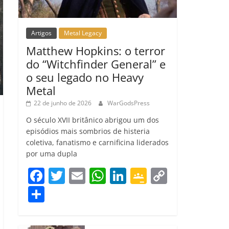
Artigos
Metal Legacy
Matthew Hopkins: o terror
do “Witchfinder General” e
o seu legado no Heavy
Metal
22 de junho de 2026
WarGodsPress
O século XVII britânico abrigou um dos
episódios mais sombrios de histeria
coletiva, fanatismo e carnificina liderados
por uma dupla
F
T
E
W
Li
G
C
a
w
m
h
n
o
o
C
c
itt
ai
at
k
o
p
o
e
er
l
s
e
gl
y
m