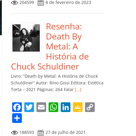
204599
8 de fevereiro de 2023
e
er
l
s
e
gl
y
m
b
A
dI
e
Li
p
o
p
n
Cl
n
ar
Resenha:
o
p
a
k
til
Death By
k
ss
h
Metal: A
ro
ar
História de
o
Chuck Schuldiner
m
Livro: “Death by Metal: A História de Chuck
Schuldiner” Autor: Rino Gissi Editora: Estética
Torta – 2021 Páginas: 264 Falar
[…]
F
T
E
W
Li
G
C
a
w
m
h
n
o
o
C
c
itt
ai
at
k
o
p
o
188593
27 de julho de 2021