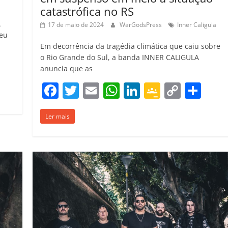
catastrófica no RS
A
17 de maio de 2024
WarGodsPress
Inner Caligula
seu
Em decorrência da tragédia climática que caiu sobre
o Rio Grande do Sul, a banda INNER CALIGULA
C
anuncia que as
o
F
T
E
W
Li
G
C
C
m
a
w
m
h
n
o
o
o
p
Ler mais
c
itt
ai
at
k
o
p
m
ar
e
er
l
s
e
gl
y
p
il
b
A
dI
e
Li
ar
h
o
p
n
Cl
n
til
ar
o
p
a
k
h
k
ss
ar
ro