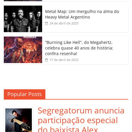
o
p
n
Cl
n
til
o
p
a
k
h
Metal Map: Um mergulho na alma do
Heavy Metal Argentino
k
ss
ar
24 de abril de 2025
ro
o
“Burning Like Hell”, do Megahertz,
m
celebra quase 40 anos de história;
confira resenha!
17 de abril de 2023
Popular Posts
Segregatorum anuncia
participação especial
do baixista Alex