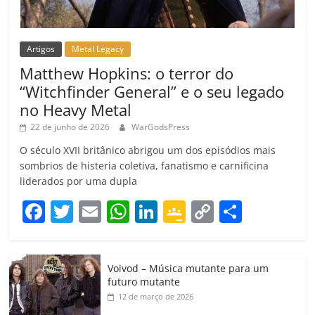
Artigos
Metal Legacy
Matthew Hopkins: o terror do
“Witchfinder General” e o seu legado
no Heavy Metal
22 de junho de 2026
WarGodsPress
O século XVII britânico abrigou um dos episódios mais
sombrios de histeria coletiva, fanatismo e carnificina
liderados por uma dupla
F
T
E
W
Li
G
C
C
a
w
m
h
n
o
o
o
c
itt
ai
at
k
o
p
m
Voivod – Música mutante para um
e
er
l
s
e
gl
y
p
futuro mutante
b
A
dI
e
Li
ar
12 de março de 2026