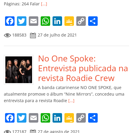
ro
Páginas: 264 Falar
[…]
o
m
F
T
E
W
Li
G
C
C
a
w
m
h
n
o
o
o
188583
27 de julho de 2021
c
itt
ai
at
k
o
p
m
e
er
l
s
e
gl
y
p
b
No One Spoke:
A
dI
e
Li
ar
o
p
n
Cl
n
til
Entrevista publicada na
o
p
a
k
h
revista Roadie Crew
k
ss
ar
A banda catarinense NO ONE SPOKE, que
ro
atualmente promove o álbum “Nine Mirrors”, concedeu uma
entrevista para a revista Roadie
[…]
o
m
F
T
E
W
Li
G
C
C
a
w
m
h
n
o
o
o
177187
27 de agosto de 2021