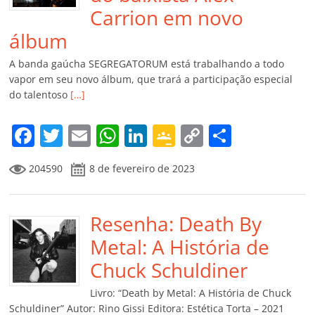
Carrion em novo
álbum
A banda gaúcha SEGREGATORUM está trabalhando a todo
vapor em seu novo álbum, que trará a participação especial
do talentoso
[…]
F
T
E
W
Li
G
C
C
a
w
m
h
n
o
o
o
204590
8 de fevereiro de 2023
c
itt
ai
at
k
o
p
m
e
er
l
s
e
gl
y
p
b
Resenha: Death By
A
dI
e
Li
ar
o
p
n
Cl
n
til
Metal: A História de
o
p
a
k
h
Chuck Schuldiner
k
ss
ar
Livro: “Death by Metal: A História de Chuck
Schuldiner” Autor: Rino Gissi Editora: Estética Torta – 2021