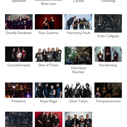
Apoteom
Cactek
Darkship
Beto Lani
Deadly Shadows
Föxx Salema
Harmony Fault
Inner Caligula
Ocaradometal
One of Them
Pandemmy
Overdose
Nuclear
Pettalom
Royal Rage
Silver Talon
Tempusvernum