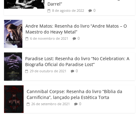
k
ss
ar
Darrel”
ro
0
8 de agosto de 2022
o
Andre Matos: Resenha do livro “Andre Matos – O
m
Maestro do Heavy Metal”
0
6 de novembro de 2021
Paradise Lost: Resenha do livro “No Celebration: A
Biografia Oficial do Paradise Lost”
0
29 de outubro de 2021
Cannnibal Corpse: Resenha do livro “Bíblia da
Carnificina”, lançado pela Estética Torta
0
26 de setembro de 2021