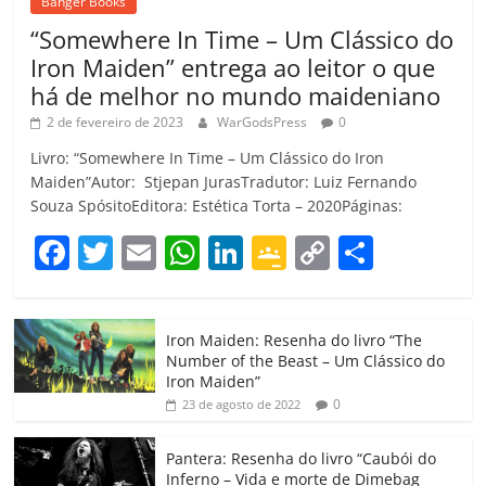
Banger Books
“Somewhere In Time – Um Clássico do
Iron Maiden” entrega ao leitor o que
há de melhor no mundo maideniano
2 de fevereiro de 2023
WarGodsPress
0
Livro: “Somewhere In Time – Um Clássico do Iron
Maiden”Autor: Stjepan JurasTradutor: Luiz Fernando
Souza SpósitoEditora: Estética Torta – 2020Páginas:
F
T
E
W
Li
G
C
C
a
w
m
h
n
o
o
o
c
itt
ai
at
k
o
p
m
Iron Maiden: Resenha do livro “The
e
er
l
s
e
gl
y
p
Number of the Beast – Um Clássico do
b
A
dI
e
Li
ar
Iron Maiden”
0
23 de agosto de 2022
o
p
n
Cl
n
til
o
p
a
k
h
Pantera: Resenha do livro “Caubói do
Inferno – Vida e morte de Dimebag