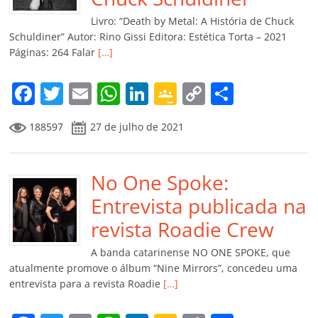
k
ss
ar
Livro: “Death by Metal: A História de Chuck
ro
Schuldiner” Autor: Rino Gissi Editora: Estética Torta – 2021
Páginas: 264 Falar
[…]
o
m
F
T
E
W
Li
G
C
C
a
w
m
h
n
o
o
o
188597
27 de julho de 2021
c
itt
ai
at
k
o
p
m
e
er
l
s
e
gl
y
p
b
No One Spoke:
A
dI
e
Li
ar
o
p
n
Cl
n
til
Entrevista publicada na
o
p
a
k
h
revista Roadie Crew
k
ss
ar
A banda catarinense NO ONE SPOKE, que
ro
atualmente promove o álbum “Nine Mirrors”, concedeu uma
entrevista para a revista Roadie
[…]
o