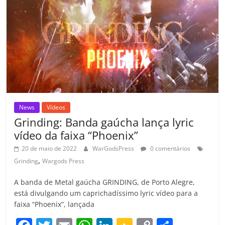
o
p
a
k
h
k
ss
ar
ro
o
m
News
Vídeos
Grinding: Banda gaúcha lança lyric
vídeo da faixa “Phoenix”
20 de maio de 2022
WarGodsPress
0 comentários
,
Grinding
Wargods Press
A banda de Metal gaúcha GRINDING, de Porto Alegre,
está divulgando um caprichadíssimo lyric vídeo para a
faixa “Phoenix”, lançada