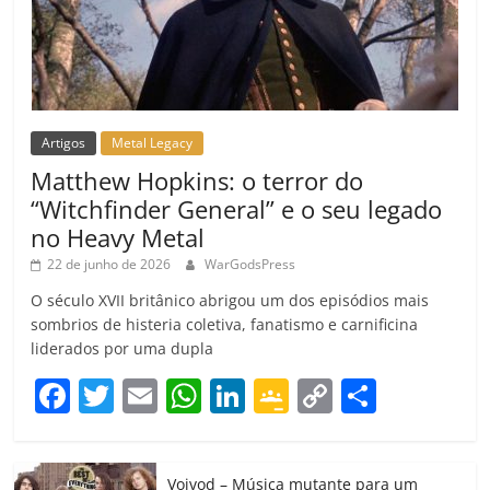
Artigos
Metal Legacy
Matthew Hopkins: o terror do
“Witchfinder General” e o seu legado
no Heavy Metal
22 de junho de 2026
WarGodsPress
O século XVII britânico abrigou um dos episódios mais
sombrios de histeria coletiva, fanatismo e carnificina
liderados por uma dupla
F
T
E
W
Li
G
C
C
a
w
m
h
n
o
o
o
c
itt
ai
at
k
o
p
m
Voivod – Música mutante para um