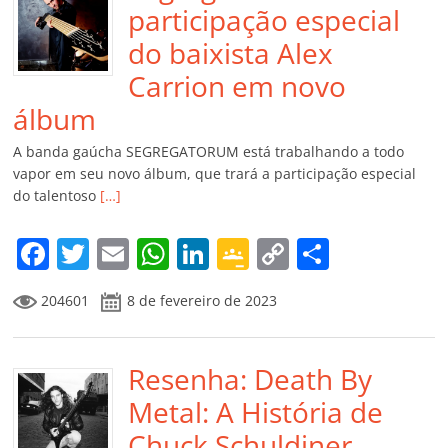
participação especial
do baixista Alex
Carrion em novo
álbum
A banda gaúcha SEGREGATORUM está trabalhando a todo
vapor em seu novo álbum, que trará a participação especial
do talentoso
[…]
F
T
E
W
Li
G
C
C
a
w
m
h
n
o
o
o
204601
8 de fevereiro de 2023
c
itt
ai
at
k
o
p
m
e
er
l
s
e
gl
y
p
b
Resenha: Death By
A
dI
e
Li
ar
o
p
n
Cl
n
til
Metal: A História de
o
p
a
k
h
Chuck Schuldiner