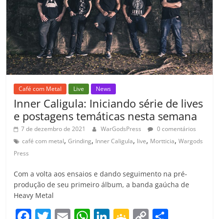
ro
o
m
Café com Metal
Live
News
Inner Caligula: Iniciando série de lives
e postagens temáticas nesta semana
7 de dezembro de 2021
WarGodsPress
0 comentários
,
,
,
,
,
café com metal
Grinding
Inner Caligula
live
Mortticia
Wargods
Press
Com a volta aos ensaios e dando seguimento na pré-
produção de seu primeiro álbum, a banda gaúcha de
Heavy Metal
F
T
E
W
Li
G
C
C