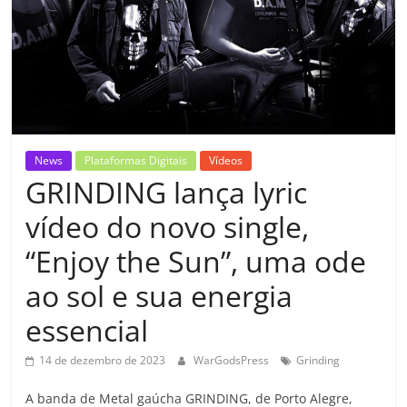
News
Plataformas Digitais
Vídeos
GRINDING lança lyric
vídeo do novo single,
“Enjoy the Sun”, uma ode
ao sol e sua energia
essencial
14 de dezembro de 2023
WarGodsPress
Grinding
A banda de Metal gaúcha GRINDING, de Porto Alegre,