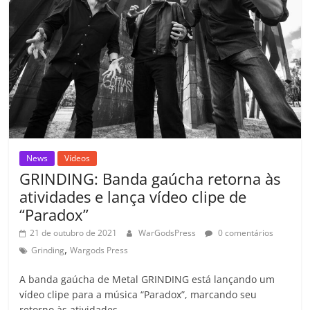
k
ss
ar
ro
o
m
News
Vídeos
GRINDING: Banda gaúcha retorna às
atividades e lança vídeo clipe de
“Paradox”
21 de outubro de 2021
WarGodsPress
0 comentários
,
Grinding
Wargods Press
A banda gaúcha de Metal GRINDING está lançando um
vídeo clipe para a música “Paradox”, marcando seu
retorno às atividades.