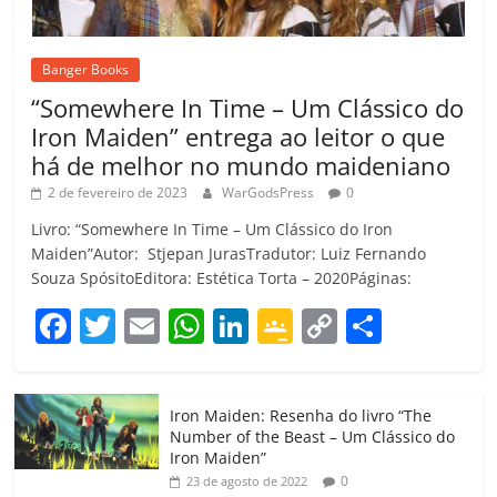
Banger Books
“Somewhere In Time – Um Clássico do
Iron Maiden” entrega ao leitor o que
há de melhor no mundo maideniano
2 de fevereiro de 2023
WarGodsPress
0
Livro: “Somewhere In Time – Um Clássico do Iron
Maiden”Autor: Stjepan JurasTradutor: Luiz Fernando
Souza SpósitoEditora: Estética Torta – 2020Páginas:
F
T
E
W
Li
G
C
C
a
w
m
h
n
o
o
o
c
itt
ai
at
k
o
p
m
Iron Maiden: Resenha do livro “The
e
er
l
s
e
gl
y
p
Number of the Beast – Um Clássico do
b
A
dI
e
Li
ar
Iron Maiden”
0
23 de agosto de 2022