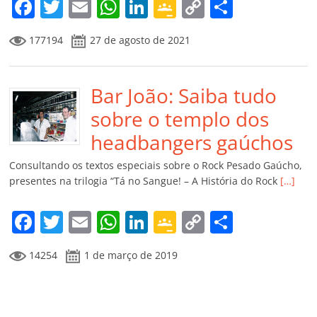
m
F
T
E
W
Li
G
C
C
a
w
m
h
n
o
o
o
177194
27 de agosto de 2021
c
itt
ai
at
k
o
p
m
e
er
l
s
e
gl
y
p
b
Bar João: Saiba tudo
A
dI
e
Li
ar
o
p
n
Cl
n
til
sobre o templo dos
o
p
a
k
h
headbangers gaúchos
k
ss
ar
Consultando os textos especiais sobre o Rock Pesado Gaúcho,
ro
presentes na trilogia “Tá no Sangue! – A História do Rock
[…]
o
F
T
E
W
Li
G
C
C
m
a
w
m
h
n
o
o
o
14254
1 de março de 2019
c
itt
ai
at
k
o
p
m
e
er
l
s
e
gl
y
p
b
A
dI
e
Li
ar