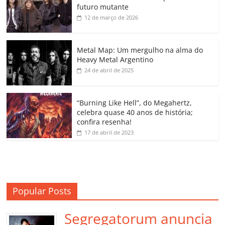
e
er
l
s
e
gl
y
p
futuro mutante
b
A
dI
e
Li
ar
12 de março de 2026
o
p
n
Cl
n
til
o
p
a
k
h
Metal Map: Um mergulho na alma do
Heavy Metal Argentino
k
ss
ar
24 de abril de 2025
ro
o
“Burning Like Hell”, do Megahertz,
m
celebra quase 40 anos de história;
confira resenha!
17 de abril de 2023
Popular Posts
Segregatorum anuncia