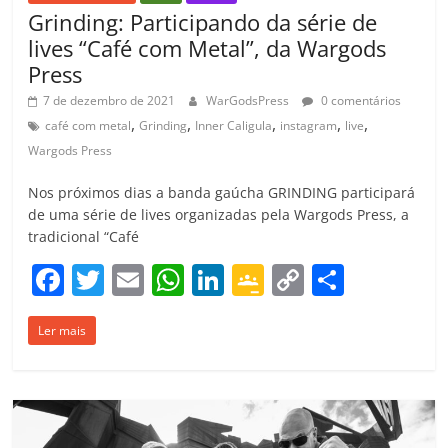
Grinding: Participando da série de
lives “Café com Metal”, da Wargods
Press
7 de dezembro de 2021
WarGodsPress
0 comentários
,
,
,
,
,
café com metal
Grinding
Inner Caligula
instagram
live
Wargods Press
Nos próximos dias a banda gaúcha GRINDING participará
de uma série de lives organizadas pela Wargods Press, a
tradicional “Café
F
T
E
W
Li
G
C
C
a
w
m
h
n
o
o
o
Ler mais
c
itt
ai
at
k
o
p
m
e
er
l
s
e
gl
y
p
b
A
dI
e
Li
ar
o
p
n
Cl
n
til