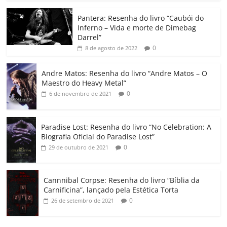
o
p
n
Cl
n
til
o
p
a
k
h
Pantera: Resenha do livro “Caubói do
Inferno – Vida e morte de Dimebag
k
ss
ar
Darrel”
ro
0
8 de agosto de 2022
o
Andre Matos: Resenha do livro “Andre Matos – O
m
Maestro do Heavy Metal”
0
6 de novembro de 2021
Paradise Lost: Resenha do livro “No Celebration: A
Biografia Oficial do Paradise Lost”
0
29 de outubro de 2021
Cannnibal Corpse: Resenha do livro “Bíblia da
Carnificina”, lançado pela Estética Torta
0
26 de setembro de 2021