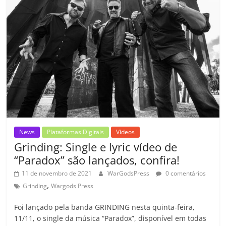
o
p
a
k
h
k
ss
ar
ro
o
m
News
Plataformas Digitais
Vídeos
Grinding: Single e lyric vídeo de
“Paradox” são lançados, confira!
11 de novembro de 2021
WarGodsPress
0 comentários
,
Grinding
Wargods Press
Foi lançado pela banda GRINDING nesta quinta-feira,
11/11, o single da música “Paradox”, disponível em todas