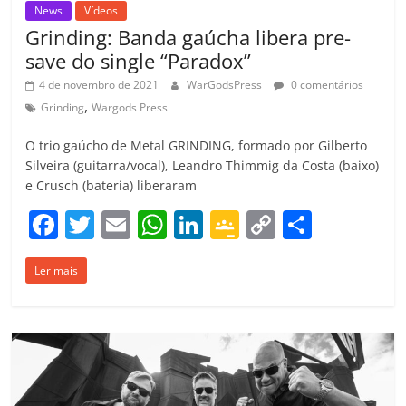
News
Vídeos
Grinding: Banda gaúcha libera pre-
save do single “Paradox”
4 de novembro de 2021
WarGodsPress
0 comentários
,
Grinding
Wargods Press
O trio gaúcho de Metal GRINDING, formado por Gilberto
Silveira (guitarra/vocal), Leandro Thimmig da Costa (baixo)
e Crusch (bateria) liberaram
F
T
E
W
Li
G
C
C
a
w
m
h
n
o
o
o
Ler mais
c
itt
ai
at
k
o
p
m
e
er
l
s
e
gl
y
p
b
A
dI
e
Li
ar
o
p
n
Cl
n
til
o
p
a
k
h