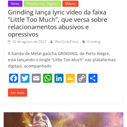
News
Plataformas Digitais
Vídeos
Grinding lança lyric vídeo da faixa
“Little Too Much”, que versa sobre
relacionamentos abusivos e
opressivos
10 de agosto de 2023
WarGodsPress
Grinding
A banda de Metal gaúcha GRINDING, de Porto Alegre,
está lançando o single “Little Too Much” nas plataformas
digitais, acompanhado
F
T
E
W
Li
G
C
C
a
w
m
h
n
o
o
o
Ler mais
c
itt
ai
at
k
o
p
m
e
er
l
s
e
gl
y
p
b
A
dI
e
Li
ar
o
p
n
Cl
n
til