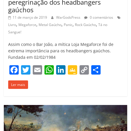
peregrinação dos headbangers
gaúchos
11 de março de 2019
WarGodsPress
0 comentários
,
,
,
,
,
Livro
Megaforce
Metal Gaúcho
Panic
Rock Gaúcho
Tá no
Sangue!
Assim como o Bar João, a mítica Loja Megaforce foi de
extrema importância para os headbangers gaúchos.
Fundada em 02/02/1984
F
T
E
W
Li
G
C
C
a
w
m
h
n
o
o
o
Ler mais
c
itt
ai
at
k
o
p
m
e
er
l
s
e
gl
y
p
b
A
dI
e
Li
ar
o
p
n
Cl
n
til
o
p
a
k
h