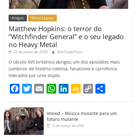
Artigos
Metal Legacy
Matthew Hopkins: o terror do
“Witchfinder General” e o seu legado
no Heavy Metal
22 de junho de 2026
WarGodsPress
O século XVII britânico abrigou um dos episódios mais
sombrios de histeria coletiva, fanatismo e carnificina
liderados por uma dupla
F
T
E
W
Li
G
C
C
a
w
m
h
n
o
o
o
c
itt
ai
at
k
o
p
m
Voivod – Música mutante para um
e
er
l
s
e
gl
y
p
futuro mutante
b
A
dI
e
Li
ar
12 de março de 2026