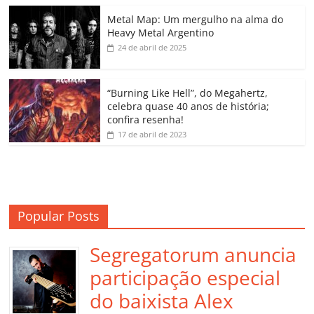
o
p
n
Cl
n
til
o
p
a
k
h
Metal Map: Um mergulho na alma do
Heavy Metal Argentino
k
ss
ar
24 de abril de 2025
ro
o
“Burning Like Hell”, do Megahertz,
m
celebra quase 40 anos de história;
confira resenha!
17 de abril de 2023
Popular Posts
Segregatorum anuncia
participação especial
do baixista Alex