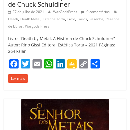
de Chuck Schuldiner
27 de julho de 2021
WarGodsPress
0 comentários
,
,
,
,
,
,
Death
Death Metal
Estética Torta
Livro
Livros
Resenha
Resenha
,
de Livros
Wargods Press
Livro: “Death by Metal: A História de Chuck Schuldiner”
Autor: Rino Gissi Editora: Estética Torta – 2021 Páginas:
264 Falar
F
T
E
W
Li
G
C
C
a
w
m
h
n
o
o
o
Ler mais
c
itt
ai
at
k
o
p
m
e
er
l
s
e
gl
y
p
b
A
dI
e
Li
ar
o
p
n
Cl
n
til
o
p
a
k
h
k
ss
ar