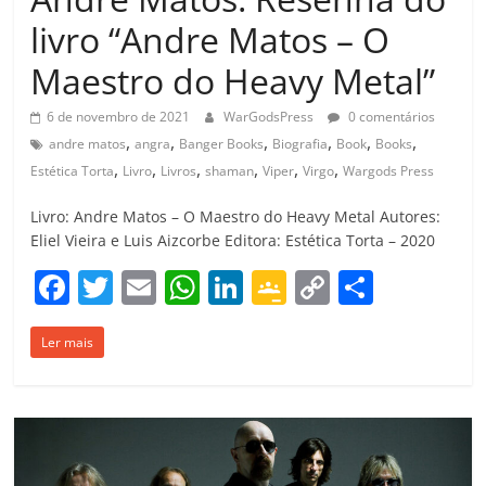
livro “Andre Matos – O
Maestro do Heavy Metal”
6 de novembro de 2021
WarGodsPress
0 comentários
,
,
,
,
,
,
andre matos
angra
Banger Books
Biografia
Book
Books
,
,
,
,
,
,
Estética Torta
Livro
Livros
shaman
Viper
Virgo
Wargods Press
Livro: Andre Matos – O Maestro do Heavy Metal Autores:
Eliel Vieira e Luis Aizcorbe Editora: Estética Torta – 2020
F
T
E
W
Li
G
C
C
a
w
m
h
n
o
o
o
Ler mais
c
itt
ai
at
k
o
p
m
e
er
l
s
e
gl
y
p
b
A
dI
e
Li
ar
o
p
n
Cl
n
til