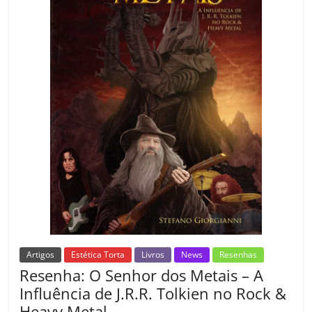
ro
o
m
Artigos
Estética Torta
Livros
News
Resenhas
Resenha: O Senhor dos Metais – A
Influência de J.R.R. Tolkien no Rock &
Heavy Metal