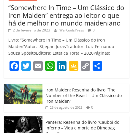
“Somewhere In Time – Um Clássico do
Iron Maiden” entrega ao leitor o que
há de melhor no mundo maideniano
2 de fevereiro de 2023
WarGodsPress
0
Livro: “Somewhere In Time – Um Clássico do Iron
Maiden”Autor: Stjepan JurasTradutor: Luiz Fernando
Souza SpósitoEditora: Estética Torta – 2020Páginas:
F
T
E
W
Li
G
C
C
a
w
m
h
n
o
o
o
c
itt
ai
at
k
o
p
m
Iron Maiden: Resenha do livro “The
e
er
l
s
e
gl
y
p
Number of the Beast – Um Clássico do
b
A
dI
e
Li
ar
Iron Maiden”
0
23 de agosto de 2022
o
p
n
Cl
n
til
o
p
a
k
h
Pantera: Resenha do livro “Caubói do
Inferno – Vida e morte de Dimebag
k
ss
ar