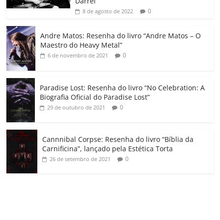
Darrel”
ro
0
8 de agosto de 2022
o
Andre Matos: Resenha do livro “Andre Matos – O
m
Maestro do Heavy Metal”
0
6 de novembro de 2021
Paradise Lost: Resenha do livro “No Celebration: A
Biografia Oficial do Paradise Lost”
0
29 de outubro de 2021
Cannnibal Corpse: Resenha do livro “Bíblia da
Carnificina”, lançado pela Estética Torta
0
26 de setembro de 2021