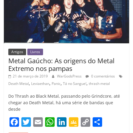
o
m
Artigos
Livros
Metal Gaúcho: As origens do Metal
Extremo nos pampas
21 de março de 2019
WarGodsPress
0 comentários
,
,
,
,
Death Metal
Leviaethan
Panic
Tá no Sangue!
thrash metal
Do Thrash ao Black Metal, passando pelo Grindcore, até
chegar ao Death Metal, há uma série de bandas que
desde
F
T
E
W
Li
G
C
C
a
w
m
h
n
o
o
o