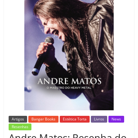
Artigos
Banger Books
Estética Torta
Livros
News
Resenhas
Andre Matos: Resenha do