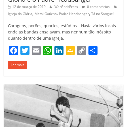
12 de março de 2019
WarGodsPress
0 comentários
,
,
,
Igreja da Glória
Metal Gaúcho
Padre Headbanger
Tá no Sangue!
Garagens, porões, quartos, estúdios… Havia vários locais
onde as bandas ensaiavam, mas nenhum tão inóspito
quanto dentro de uma Igreja.
F
T
E
W
Li
G
C
C
a
w
m
h
n
o
o
o
Ler mais
c
itt
ai
at
k
o
p
m
e
er
l
s
e
gl
y
p
b
A
dI
e
Li
ar
o
p
n
Cl
n
til
o
p
a
k
h
k
ss
ar
ro