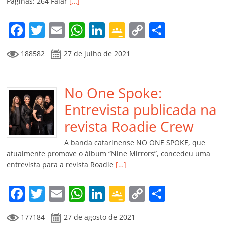
Páginas: 264 Falar
[…]
o
m
F
T
E
W
Li
G
C
C
a
w
m
h
n
o
o
o
188582
27 de julho de 2021
c
itt
ai
at
k
o
p
m
e
er
l
s
e
gl
y
p
b
No One Spoke:
A
dI
e
Li
ar
o
p
n
Cl
n
til
Entrevista publicada na
o
p
a
k
h
revista Roadie Crew
k
ss
ar
A banda catarinense NO ONE SPOKE, que
ro
atualmente promove o álbum “Nine Mirrors”, concedeu uma
entrevista para a revista Roadie
[…]
o
m
F
T
E
W
Li
G
C
C
a
w
m
h
n
o
o
o
177184
27 de agosto de 2021