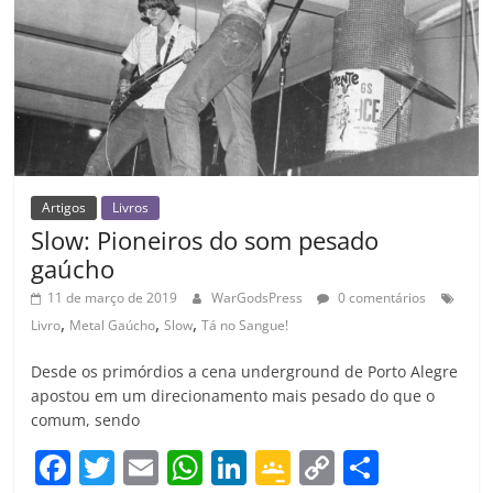
o
m
Artigos
Livros
Slow: Pioneiros do som pesado
gaúcho
11 de março de 2019
WarGodsPress
0 comentários
,
,
,
Livro
Metal Gaúcho
Slow
Tá no Sangue!
Desde os primórdios a cena underground de Porto Alegre
apostou em um direcionamento mais pesado do que o
comum, sendo
F
T
E
W
Li
G
C
C