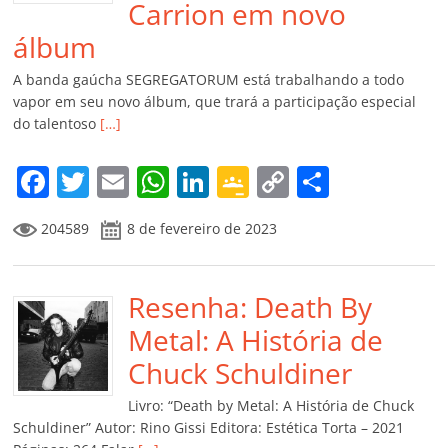
Carrion em novo
álbum
A banda gaúcha SEGREGATORUM está trabalhando a todo
vapor em seu novo álbum, que trará a participação especial
do talentoso
[…]
F
T
E
W
Li
G
C
C
a
w
m
h
n
o
o
o
204589
8 de fevereiro de 2023
c
itt
ai
at
k
o
p
m
e
er
l
s
e
gl
y
p
b
Resenha: Death By
A
dI
e
Li
ar
o
p
n
Cl
n
til
Metal: A História de
o
p
a
k
h
Chuck Schuldiner
k
ss
ar
Livro: “Death by Metal: A História de Chuck
ro
Schuldiner” Autor: Rino Gissi Editora: Estética Torta – 2021