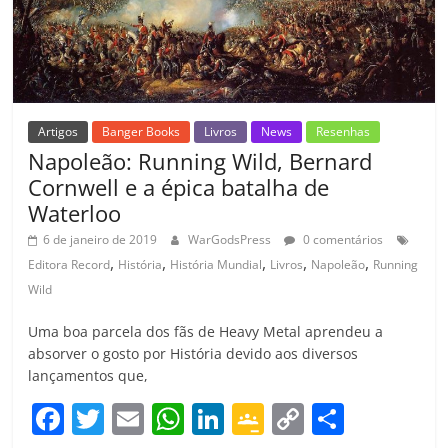
k
ss
ar
ro
o
m
Artigos
Banger Books
Livros
News
Resenhas
Napoleão: Running Wild, Bernard
Cornwell e a épica batalha de
Waterloo
6 de janeiro de 2019
WarGodsPress
0 comentários
,
,
,
,
,
Editora Record
História
História Mundial
Livros
Napoleão
Running
Wild
Uma boa parcela dos fãs de Heavy Metal aprendeu a
absorver o gosto por História devido aos diversos
lançamentos que,
F
T
E
W
Li
G
C
C