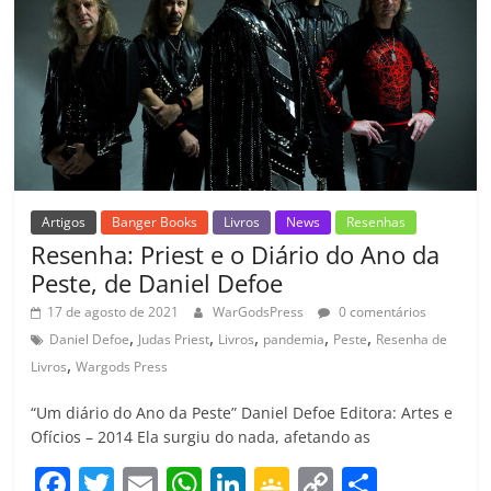
o
p
a
k
h
k
ss
ar
ro
o
m
Artigos
Banger Books
Livros
News
Resenhas
Resenha: Priest e o Diário do Ano da
Peste, de Daniel Defoe
17 de agosto de 2021
WarGodsPress
0 comentários
,
,
,
,
,
Daniel Defoe
Judas Priest
Livros
pandemia
Peste
Resenha de
,
Livros
Wargods Press
“Um diário do Ano da Peste” Daniel Defoe Editora: Artes e
Ofícios – 2014 Ela surgiu do nada, afetando as
F
T
E
W
Li
G
C
C