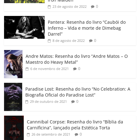
b
A
dI
e
Li
ar
0
23 de agosto de 2022
o
p
n
Cl
n
til
o
p
a
k
h
Pantera: Resenha do livro “Caubói do
Inferno – Vida e morte de Dimebag
k
ss
ar
Darrel”
ro
0
8 de agosto de 2022
o
Andre Matos: Resenha do livro “Andre Matos – O
m
Maestro do Heavy Metal”
0
6 de novembro de 2021
Paradise Lost: Resenha do livro “No Celebration: A
Biografia Oficial do Paradise Lost”
0
29 de outubro de 2021
Cannnibal Corpse: Resenha do livro “Bíblia da
Carnificina”, lançado pela Estética Torta
0
26 de setembro de 2021