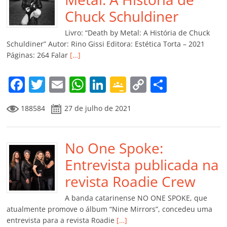
o
p
n
Cl
n
til
o
p
a
k
h
Chuck Schuldiner
k
ss
ar
Livro: “Death by Metal: A História de Chuck
ro
Schuldiner” Autor: Rino Gissi Editora: Estética Torta – 2021
Páginas: 264 Falar
[…]
o
m
F
T
E
W
Li
G
C
C
a
w
m
h
n
o
o
o
188584
27 de julho de 2021
c
itt
ai
at
k
o
p
m
e
er
l
s
e
gl
y
p
b
No One Spoke:
A
dI
e
Li
ar
o
p
n
Cl
n
til
Entrevista publicada na
o
p
a
k
h
revista Roadie Crew
k
ss
ar
A banda catarinense NO ONE SPOKE, que
ro
atualmente promove o álbum “Nine Mirrors”, concedeu uma
entrevista para a revista Roadie
[…]