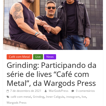
Café com Metal
Live
News
Grinding: Participando da
série de lives “Café com
Metal”, da Wargods Press
7 de dezembro de 2021
WarGodsPress
0 comentários
,
,
,
,
,
café com metal
Grinding
Inner Caligula
instagram
live
Wargods Press