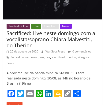
m
Festival Online
Live
Lvna Fest
News
Sacrificed: Live neste domingo com a
vocalista/soprano Chiara Malvestiti,
do Therion
25 de agosto de 2020
WarGodsPress
0 comentários
,
,
,
,
,
festival online
instagram
live
sacrificed
therion
Wargods
Press
A próxima live da banda mineira SACRIFICED será
realizada neste domingo, 30/08, às 14h no horário de
Brasília (19h na
F
T
E
W
Li
G
C
C
a
w
m
h
n
o
o
o