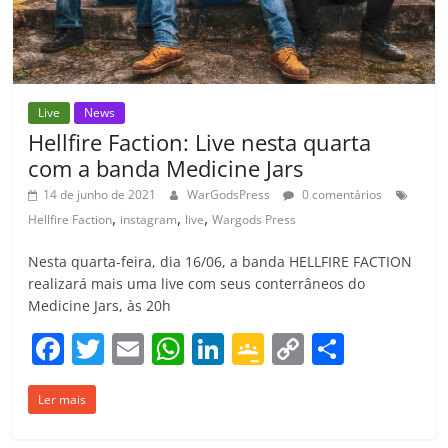
Live
News
Hellfire Faction: Live nesta quarta
com a banda Medicine Jars
14 de junho de 2021
WarGodsPress
0 comentários
,
,
,
Hellfire Faction
instagram
live
Wargods Press
Nesta quarta-feira, dia 16/06, a banda HELLFIRE FACTION
realizará mais uma live com seus conterrâneos do
Medicine Jars, às 20h
F
T
E
W
Li
G
C
C
a
w
m
h
n
o
o
o
Ler mais
c
itt
ai
at
k
o
p
m
e
er
l
s
e
gl
y
p