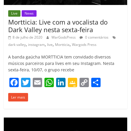
Live
News
Mortticia: Live com a vocalista do
Dark Valley nesta sexta-feira
8 de julho de 2020
WarGodsPress
0 comentários
,
,
,
,
dark valley
instagram
live
Mortticia
Wargods Press
A banda gaúcha MORTTICIA tem convidado diversos
músicos parceiros para lives em seu Instagram. Nesta
sexta-feira, 10/07, o grupo recebe
F
T
E
W
Li
G
C
C
a
w
m
h
n
o
o
o
Ler mais
c
itt
ai
at
k
o
p
m
e
er
l
s
e
gl
y
p
b
A
dI
e
Li
ar
o
p
n
Cl
n
til