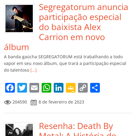
Segregatorum anuncia
participação especial
do baixista Alex
Carrion em novo
álbum
A banda gaúcha SEGREGATORUM está trabalhando a todo
vapor em seu novo álbum, que trará a participação especial
do talentoso
[…]
F
T
E
W
Li
G
C
C
a
w
m
h
n
o
o
o
204590
8 de fevereiro de 2023
c
itt
ai
at
k
o
p
m
e
er
l
s
e
gl
y
p
b
Resenha: Death By
A
dI
e
Li
ar
Metal: A História de