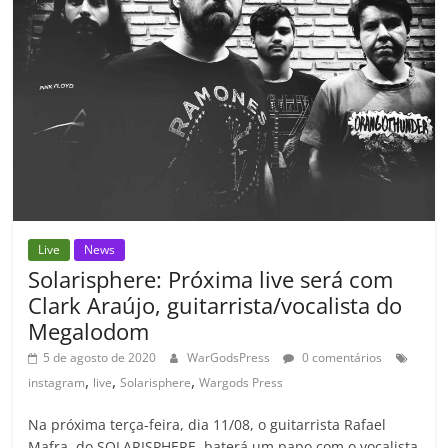
k
ss
ar
ro
o
m
Live
News
Solarisphere: Próxima live será com
Clark Araújo, guitarrista/vocalista do
Megalodom
5 de agosto de 2020
WarGodsPress
0 comentários
,
,
,
instagram
live
Solarisphere
Wargods Press
Na próxima terça-feira, dia 11/08, o guitarrista Rafael
Mafra, do SOLARISPHERE, baterá um papo com o vocalista