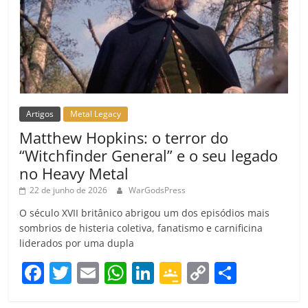
Artigos
Metal Legacy
Matthew Hopkins: o terror do
“Witchfinder General” e o seu legado
no Heavy Metal
22 de junho de 2026
WarGodsPress
O século XVII britânico abrigou um dos episódios mais
sombrios de histeria coletiva, fanatismo e carnificina
liderados por uma dupla
F
T
E
W
Li
G
C
C
a
w
m
h
n
o
o
o