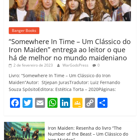
Banger Books
“Somewhere In Time – Um Clássico do
Iron Maiden” entrega ao leitor o que
há de melhor no mundo maideniano
2 de fevereiro de 2023
WarGodsPress
0
Livro: “Somewhere In Time – Um Clássico do Iron
Maiden”Autor: Stjepan JurasTradutor: Luiz Fernando
Souza SpósitoEditora: Estética Torta – 2020Páginas:
F
T
E
W
Li
G
C
C
a
w
m
h
n
o
o
o
c
itt
ai
at
k
o
p
m
Iron Maiden: Resenha do livro “The
e
er
l
s
e
gl
y
p
Number of the Beast – Um Clássico do
Iron Maiden”