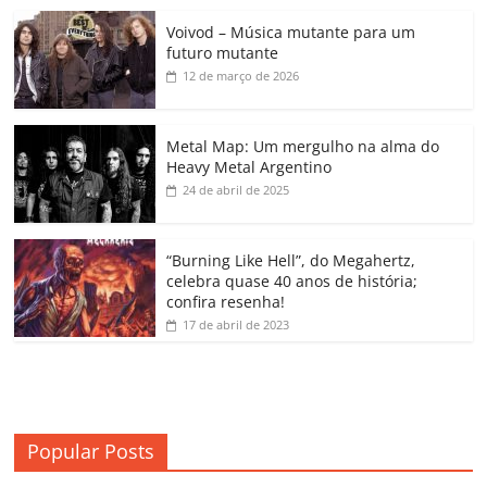
c
itt
ai
at
k
o
p
m
Voivod – Música mutante para um
e
er
l
s
e
gl
y
p
futuro mutante
b
A
dI
e
Li
ar
12 de março de 2026
o
p
n
Cl
n
til
o
p
a
k
h
Metal Map: Um mergulho na alma do
Heavy Metal Argentino
k
ss
ar
24 de abril de 2025
ro
o
“Burning Like Hell”, do Megahertz,
m
celebra quase 40 anos de história;
confira resenha!
17 de abril de 2023
Popular Posts