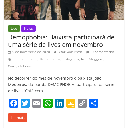
Live
News
Demophobia: Baixista participará de
uma série de lives em novembro
9 de novembro de 2020
WarGodsPress
0 comentários
,
,
,
,
,
café com metal
Demophobia
instagram
live
Meggera
Wargods Press
No decorrer do mês de novembro o baixista João
Medeiros, da banda DEMOPHOBIA, participará da série
de lives “Café com
F
T
E
W
Li
G
C
C
a
w
m
h
n
o
o
o
Ler mais
c
itt
ai
at
k
o
p
m