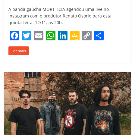
A banda gaúcha MORTTICIA agendou uma live no
Instagram com o produtor Renato Osorio para esta
quinta-feira, 12/11, às 20h,
F
T
E
W
Li
G
C
C
a
w
m
h
n
o
o
o
Ler mais
c
itt
ai
at
k
o
p
m
e
er
l
s
e
gl
y
p
b
A
dI
e
Li
ar
o
p
n
Cl
n
til
o
p
a
k
h
k
ss
ar
ro
o
m