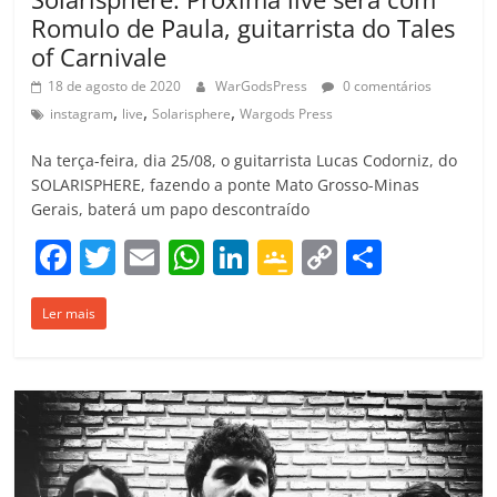
Romulo de Paula, guitarrista do Tales
of Carnivale
18 de agosto de 2020
WarGodsPress
0 comentários
,
,
,
instagram
live
Solarisphere
Wargods Press
Na terça-feira, dia 25/08, o guitarrista Lucas Codorniz, do
SOLARISPHERE, fazendo a ponte Mato Grosso-Minas
Gerais, baterá um papo descontraído
F
T
E
W
Li
G
C
C
a
w
m
h
n
o
o
o
Ler mais
c
itt
ai
at
k
o
p
m
e
er
l
s
e
gl
y
p
b
A
dI
e
Li
ar
o
p
n
Cl
n
til
o
p
a
k
h