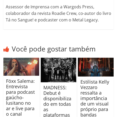
Assessor de Imprensa com a Wargods Press,
colaborador da revista Roadie Crew, co-autor do livro
Tá no Sangue! e podcaster com o Metal Legacy.
Você pode gostar também
Föxx Salema:
Estilista Kelly
Entrevista
Vezzaro
MADNESS:
para podcast
ressalta a
Debut é
gaúcho-
importância
disponibiliza
lusitano no
de um visual
do em todas
ar e live para
próprio para
as
o canal
bandas
plataformas