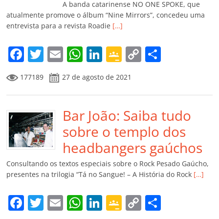
k
ss
ar
A banda catarinense NO ONE SPOKE, que
ro
atualmente promove o álbum “Nine Mirrors”, concedeu uma
entrevista para a revista Roadie
[…]
o
m
F
T
E
W
Li
G
C
C
a
w
m
h
n
o
o
o
177189
27 de agosto de 2021
c
itt
ai
at
k
o
p
m
e
er
l
s
e
gl
y
p
b
Bar João: Saiba tudo
A
dI
e
Li
ar
o
p
n
Cl
n
til
sobre o templo dos
o
p
a
k
h
headbangers gaúchos
k
ss
ar
Consultando os textos especiais sobre o Rock Pesado Gaúcho,
ro
presentes na trilogia “Tá no Sangue! – A História do Rock
[…]
o
F
T
E
W
Li
G
C
C
m
a
w
m
h
n
o
o
o