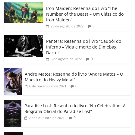
c
itt
ai
at
k
o
p
m
Iron Maiden: Resenha do livro “The
e
er
l
s
e
gl
y
p
Number of the Beast – Um Clássico do
b
A
dI
e
Li
ar
Iron Maiden”
0
23 de agosto de 2022
o
p
n
Cl
n
til
o
p
a
k
h
Pantera: Resenha do livro “Caubói do
Inferno – Vida e morte de Dimebag
k
ss
ar
Darrel”
ro
0
8 de agosto de 2022
o
Andre Matos: Resenha do livro “Andre Matos – O
m
Maestro do Heavy Metal”
0
6 de novembro de 2021
Paradise Lost: Resenha do livro “No Celebration: A
Biografia Oficial do Paradise Lost”
0
29 de outubro de 2021