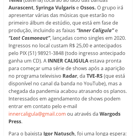
Telles
(bateria) tocarão ao lado das bandas
Aurascent
,
Syringa
Vulgaris
e
Ossos.
O grupo irá
apresentar várias das músicas que estarão no
primeiro álbum de estúdio, que está em fase de
produção, incluindo as faixas
“Inner Caligula”
e
“Lost Cosmonaut”
, lançadas como singles em 2020.
Ingressos no local custam R$ 25,00 e antecipados
pelo PIX (51) 98921-3848 (todo ingresso antecipado
ganha um CD). A
INNER CALIGULA
estava pronta
para começar uma série de shows após a aparição
no programa televisivo
Radar
, da
TVE-RS
(que está
disponível no canal da banda no YouTube), mas a
chegada da pandemia acabou atrasando os planos.
Interessados em agendamento de shows podem
entrar em contato pelo e-mail
innercaligula@gmail.com
ou através da
Wargods
Press
.
Para o baixista
Igor Natusch
, foi uma longa espera: