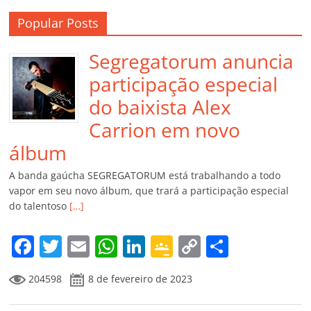
Popular Posts
Segregatorum anuncia
participação especial
do baixista Alex
Carrion em novo
álbum
A banda gaúcha SEGREGATORUM está trabalhando a todo
vapor em seu novo álbum, que trará a participação especial
do talentoso
[…]
F
T
E
W
Li
G
C
C
a
w
m
h
n
o
o
o
204598
8 de fevereiro de 2023
c
itt
ai
at
k
o
p
m