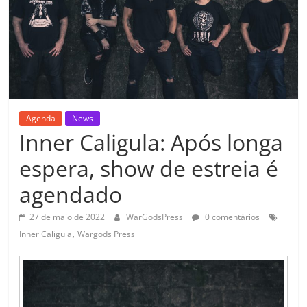
Agenda
News
Inner Caligula: Após longa
espera, show de estreia é
agendado
27 de maio de 2022
WarGodsPress
0 comentários
,
Inner Caligula
Wargods Press