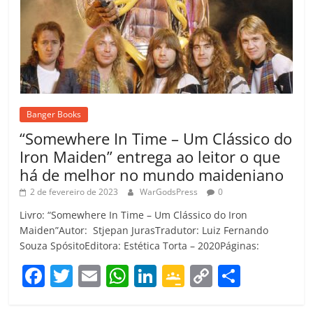
Banger Books
“Somewhere In Time – Um Clássico do
Iron Maiden” entrega ao leitor o que
há de melhor no mundo maideniano
2 de fevereiro de 2023
WarGodsPress
0
Livro: “Somewhere In Time – Um Clássico do Iron
Maiden”Autor: Stjepan JurasTradutor: Luiz Fernando
Souza SpósitoEditora: Estética Torta – 2020Páginas:
F
T
E
W
Li
G
C
C
a
w
m
h
n
o
o
o