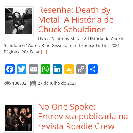
e
er
l
s
e
gl
y
p
b
Resenha: Death By
A
dI
e
Li
ar
o
p
n
Cl
n
til
Metal: A História de
o
p
a
k
h
Chuck Schuldiner
k
ss
ar
Livro: “Death by Metal: A História de Chuck
ro
Schuldiner” Autor: Rino Gissi Editora: Estética Torta – 2021
Páginas: 264 Falar
[…]
o
m
F
T
E
W
Li
G
C
C
a
w
m
h
n
o
o
o
188592
27 de julho de 2021
c
itt
ai
at
k
o
p
m
e
er
l
s
e
gl
y
p
b
No One Spoke:
A
dI
e
Li
ar
o
p
n
Cl
n
til
Entrevista publicada na
o
p
a
k
h
revista Roadie Crew