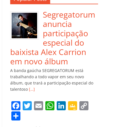
Segregatorum
anuncia
participação
especial do
baixista Alex Carrion
em novo álbum
A banda gaúcha SEGREGATORUM está
trabalhando a todo vapor em seu novo
álbum, que trará a participação especial do
talentoso
[…]
F
T
E
W
Li
G
C
a
w
m
h
n
o
o
C
c
itt
ai
at
k
o
p
o