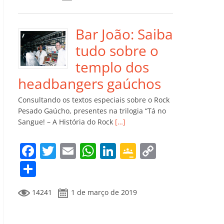
e
er
l
s
e
gl
y
m
b
A
dI
e
Li
p
o
p
n
Cl
n
ar
Bar João: Saiba
o
p
a
k
til
tudo sobre o
k
ss
h
templo dos
ro
ar
headbangers gaúchos
o
Consultando os textos especiais sobre o Rock
m
Pesado Gaúcho, presentes na trilogia “Tá no
Sangue! – A História do Rock
[…]
F
T
E
W
Li
G
C
a
w
m
h
n
o
o
C
c
itt
ai
at
k
o
p
o
14241
1 de março de 2019
e
er
l
s
e
gl
y
m
b
A
dI
e
Li
p