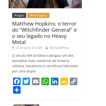
Artigos
Metal Legacy
Matthew Hopkins: o terror
do “Witchfinder General” e
o seu legado no Heavy
Metal
22 de junho de 2026
WarGodsPress
O século XVII britânico abrigou um dos
episódios mais sombrios de histeria
coletiva, fanatismo e carnificina liderados
por uma dupla
F
T
E
W
Li
G
C
a
w
m
h
n
o
o
C
c
itt
ai
at
k
o
p
o
e
er
l
s
e
gl
y
m