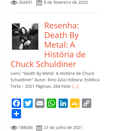
204591
8 de fevereiro de 2023
e
er
l
s
e
gl
y
m
b
A
dI
e
Li
p
o
p
n
Cl
n
ar
Resenha:
o
p
a
k
til
Death By
k
ss
h
Metal: A
ro
ar
História de
o
Chuck Schuldiner
m
Livro: “Death by Metal: A História de Chuck
Schuldiner” Autor: Rino Gissi Editora: Estética
Torta – 2021 Páginas: 264 Falar
[…]
F
T
E
W
Li
G
C
a
w
m
h
n
o
o
C
c
itt
ai
at
k
o
p
o
188584
27 de julho de 2021