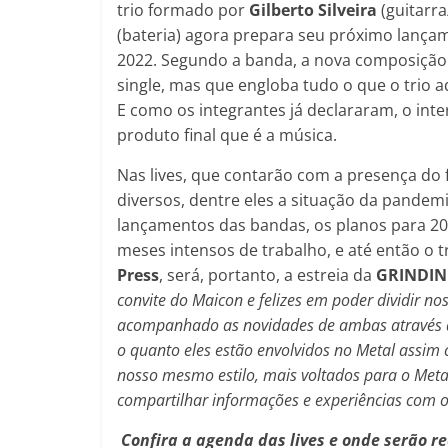
trio formado por
Gilberto
Silveira
(guitarra
(bateria) agora prepara seu próximo lançam
2022. Segundo a banda, a nova composição 
single, mas que engloba tudo o que o trio a
E como os integrantes já declararam, o inte
produto final que é a música.
Nas lives, que contarão com a presença d
diversos, dentre eles a situação da pandem
lançamentos das bandas, os planos para 20
meses intensos de trabalho, e até então o tr
Press
, será, portanto, a estreia da
GRINDI
convite do Maicon e felizes em poder dividir n
acompanhado as novidades de ambas através d
o quanto eles estão envolvidos no Metal assi
nosso mesmo estilo, mais voltados para o Metal
compartilhar informações e experiências com o 
Confira a agenda das lives e onde serão re