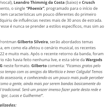
/vocal),
Leandro Thimmig da Costa
(baixo) e
Crusch
ento, o single
“Phoenix”
, programado para o início de
tem características um pouco diferentes do primeiro
dquiriu de influências nestes mais de 30 anos de estrada.
resse é nunca se prender a estilos específicos, mas sim ao
o frontman
Gilberto
Silveira
, serão abordados temas
ia, em como ela afetou o cenário musical, os recentes
22 e muito mais. Após o recente retorno da banda, foram
io não havia feito nenhuma live, e esta série da
Wargods
NG
neste formato.
Gilberto
comenta:
“Ficamos gratos pelo
osso tempo com os amigos da Mortticia e Inner Caligula! Temos
a assessoria, e conhecendo-os um pouco mais pude perceber
m como a gente, ainda mais por serem bandas basicamente do
 tradicional. Será um prazer imenso fazer parte desta rede e
Igor, Lucas e Guilherme!”.
alizadas: