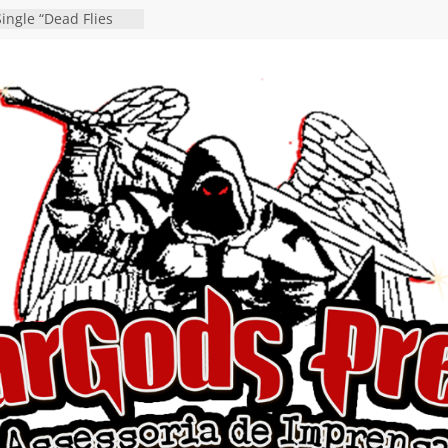
da gaúcha de Heavy
debut “Hellforge”
ingle “Dead Flies
á nas plataformas em
rge A. Romero
en detalha a
“Fly Rig” definitivo
estival Hell’s Heroes
vídeo de guitar & bass
e “Eclipse”, segundo
um “Dreaming”
tiona a
e a artificialidade
ngle e videoclipe de
s”