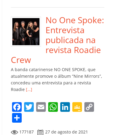
e
er
l
s
e
gl
y
m
b
A
dI
e
Li
p
o
p
n
Cl
n
ar
No One Spoke:
o
p
a
k
til
Entrevista
k
ss
h
publicada na
ro
ar
revista Roadie
o
Crew
m
A banda catarinense NO ONE SPOKE, que
atualmente promove o álbum “Nine Mirrors”,
concedeu uma entrevista para a revista
Roadie
[…]
F
T
E
W
Li
G
C
a
w
m
h
n
o
o
C
c
itt
ai
at
k
o
p
o
177187
27 de agosto de 2021