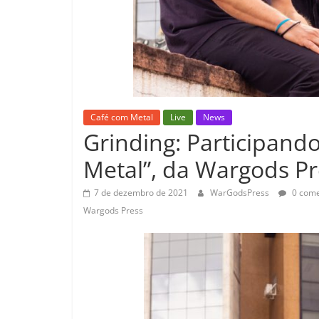
Café com Metal
Live
News
Grinding: Participando
Metal”, da Wargods Pr
7 de dezembro de 2021
WarGodsPress
0 come
Wargods Press