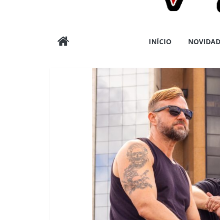
Wargods
INÍCIO
NOVIDAD
Press
Assessoria
e
Conteúdos