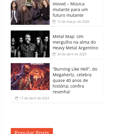
b
A
dI
e
Li
Voivod – Música
p
mutante para um
o
p
n
Cl
n
ar
futuro mutante
12 de março de 2026
o
p
a
k
til
k
ss
h
Metal Map: Um
ro
mergulho na alma do
ar
Heavy Metal Argentino
o
24 de abril de 2025
m
“Burning Like Hell”, do
Megahertz, celebra
quase 40 anos de
história; confira
resenha!
17 de abril de 2023
Popular Posts