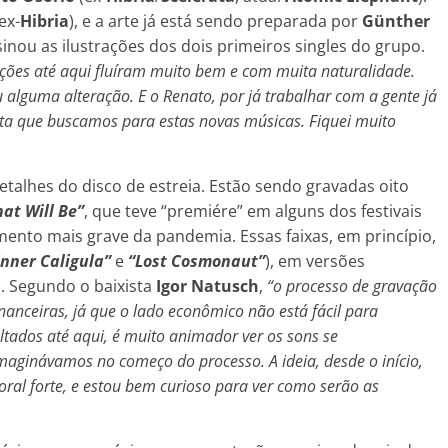
ex-
Hibria
), e a arte já está sendo preparada por
Günther
sinou as ilustrações dos dois primeiros singles do grupo.
ções até aqui fluíram muito bem e com muita naturalidade.
alguma alteração. E o Renato, por já trabalhar com a gente já
ta que buscamos para estas novas músicas. Fiquei muito
etalhes do disco de estreia. Estão sendo gravadas oito
at Will Be”
, que teve “premiére” em alguns dos festivais
ento mais grave da pandemia. Essas faixas, em princípio,
Inner Caligula”
e
“Lost Cosmonaut”
), em versões
. Segundo o baixista
Igor Natusch
,
“o processo de gravação
nanceiras, já que o lado econômico não está fácil para
tados até aqui, é muito animador ver os sons se
aginávamos no começo do processo. A ideia, desde o início,
toral forte, e estou bem curioso para ver como serão as