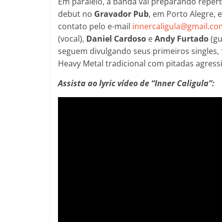
Em paralelo, a banda vai preparando repert
debut no
Gravador Pub
, em Porto Alegre,
contato pelo e-mail
innercaligula@gmail.co
(vocal),
Daniel Cardoso
e
Andy Furtado
(gu
seguem divulgando seus primeiros singles,
Heavy Metal tradicional com pitadas agressi
Assista ao lyric vídeo de “Inner Caligula”: