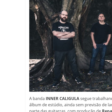
A banda
INNER CALIGULA
segue trabalhan
álbum de estúdio, ainda sem previsão de 
parte das guitarras, com produção de
Rena