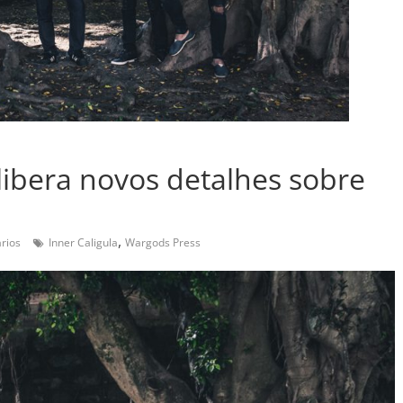
libera novos detalhes sobre
,
rios
Inner Caligula
Wargods Press