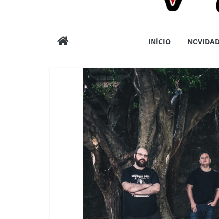
Wargods
INÍCIO
NOVIDAD
Press
Assessoria
e
Conteúdos