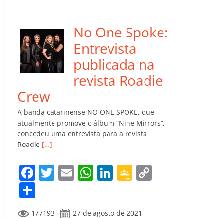
e
er
l
s
e
gl
y
m
b
A
dI
e
Li
p
o
p
n
Cl
n
ar
No One Spoke:
o
p
a
k
til
Entrevista
k
ss
h
publicada na
ro
ar
revista Roadie
o
Crew
m
A banda catarinense NO ONE SPOKE, que
atualmente promove o álbum “Nine Mirrors”,
concedeu uma entrevista para a revista
Roadie
[…]
F
T
E
W
Li
G
C
a
w
m
h
n
o
o
C
c
itt
ai
at
k
o
p
o
177193
27 de agosto de 2021