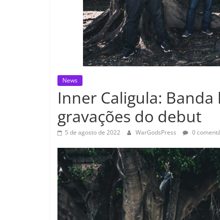
News
Inner Caligula: Banda 
gravações do debut
5 de agosto de 2022
WarGodsPress
0 comentá