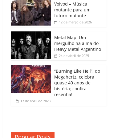
b
A
dI
e
Li
Voivod – Música
p
mutante para um
o
p
n
Cl
n
ar
futuro mutante
12 de março de 2026
o
p
a
k
til
k
ss
h
Metal Map: Um
ro
mergulho na alma do
ar
Heavy Metal Argentino
o
24 de abril de 2025
m
“Burning Like Hell”, do
Megahertz, celebra
quase 40 anos de
história; confira
resenha!
17 de abril de 2023
Popular Posts