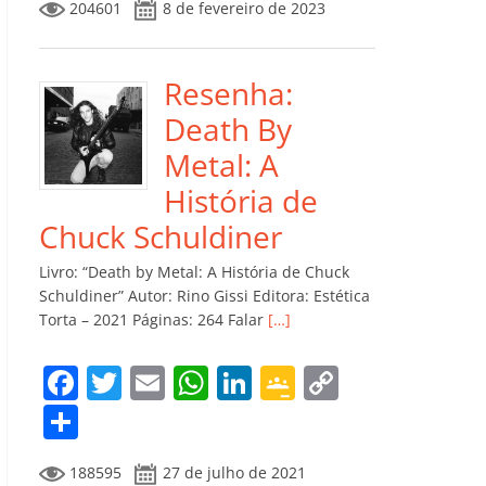
204601
8 de fevereiro de 2023
e
er
l
s
e
gl
y
m
b
A
dI
e
Li
p
o
p
n
Cl
n
ar
Resenha:
o
p
a
k
til
Death By
k
ss
h
Metal: A
ro
ar
História de
o
Chuck Schuldiner
m
Livro: “Death by Metal: A História de Chuck
Schuldiner” Autor: Rino Gissi Editora: Estética
Torta – 2021 Páginas: 264 Falar
[…]
F
T
E
W
Li
G
C
a
w
m
h
n
o
o
C
c
itt
ai
at
k
o
p
o
188595
27 de julho de 2021