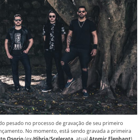
do pesado no processo de gravação de seu primeiro
lançamento. No momento, está sendo gravada a primeira
to Osorio
(ex-
Hibria
/
Scelerata
, atual
Atomic Elephant
).