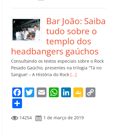
e
er
l
s
e
gl
y
m
b
A
dI
e
Li
p
o
p
n
Cl
n
ar
Bar João: Saiba
o
p
a
k
til
tudo sobre o
k
ss
h
templo dos
ro
ar
headbangers gaúchos
o
Consultando os textos especiais sobre o Rock
m
Pesado Gaúcho, presentes na trilogia “Tá no
Sangue! – A História do Rock
[…]
F
T
E
W
Li
G
C
a
w
m
h
n
o
o
C
c
itt
ai
at
k
o
p
o
14254
1 de março de 2019
e
er
l
s
e
gl
y
m
b
A
dI
e
Li
p