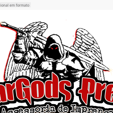
tosth chega ao
ional em formato
o nas plataformas
cia show em
 Autoral” e
to do novo single
 hiato de uma
nçamento do EP
, I Begin”
 o single “Keep
live!” e detalha
ovo álbum
detalha a
 Rig” definitivo
ival Hell’s Heroes