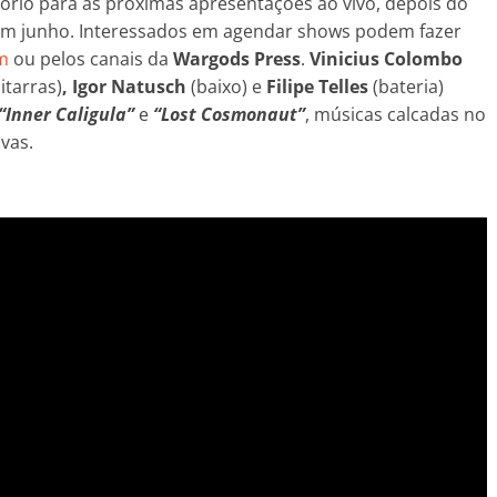
ório para as próximas apresentações ao vivo, depois do
 em junho. Interessados em agendar shows podem fazer
m
ou pelos canais da
Wargods Press
.
Vinicius Colombo
itarras)
,
Igor Natusch
(baixo) e
Filipe Telles
(bateria)
“Inner Caligula”
e
“Lost Cosmonaut”
, músicas calcadas no
vas.