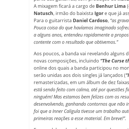
A mixagem ficará a cargo de
Benhur Lima
(
Natusch
, irmão do baixista
Igor
e que já as
Para o guitarrista
Daniel Cardoso
,
“as grava
Pouca coisa do que havíamos imaginado sofreu 
a alguns anos, entendeu rapidamente a propos
contente com o resultado que obtivemos.”
Aos poucos, a banda vai revelando alguns d
novas composições, incluindo
“The Curse th
online dos quais a banda participou no mom
serão unidas aos dois singles já lançados (
“
remasterizadas, em um álbum de dez faixas
está sendo feito com calma, até por questões fi
ninguém! Mas estamos bem felizes com os resul
desenvolvendo, ganhando contornos que não im
foi que a Inner Caligula tivesse um trabalho au
primeiras reações a esse material. Em breve!”.