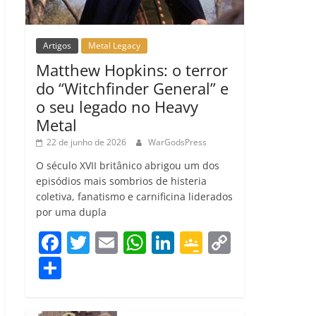
Artigos
Metal Legacy
Matthew Hopkins: o terror
do “Witchfinder General” e
o seu legado no Heavy
Metal
22 de junho de 2026
WarGodsPress
O século XVII britânico abrigou um dos
episódios mais sombrios de histeria
coletiva, fanatismo e carnificina liderados
por uma dupla
F
T
E
W
Li
G
C
a
w
m
h
n
o
o
C
c
itt
ai
at
k
o
p
o
e
er
l
s
e
gl
y
m