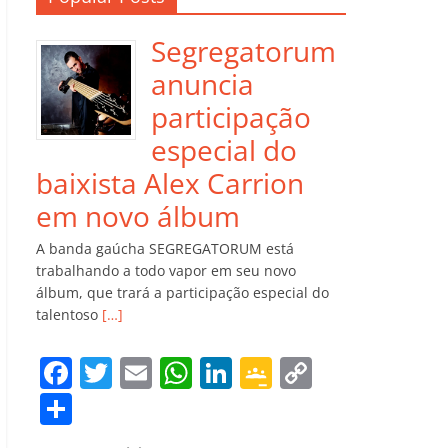
Segregatorum
anuncia
participação
especial do
baixista Alex Carrion
em novo álbum
A banda gaúcha SEGREGATORUM está
trabalhando a todo vapor em seu novo
álbum, que trará a participação especial do
talentoso
[…]
F
T
E
W
Li
G
C
a
w
m
h
n
o
o
C
c
itt
ai
at
k
o
p
o