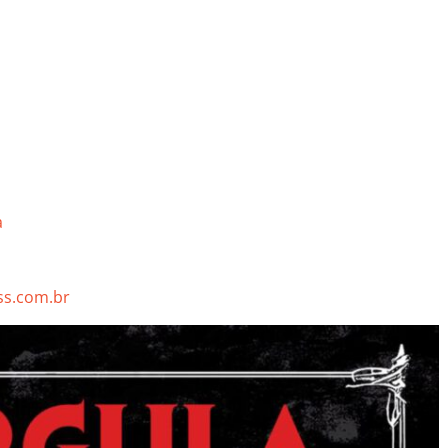
a
s.com.br