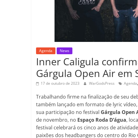
Agenda
News
Inner Caligula confirm
Gárgula Open Air em 
17 de outubro de 2023
WarGodsPress
Agenda
Trabalhando firme na finalização de seu de
também lançado em formato de lyric vídeo,
sua participação no festival
Gárgula Open A
de novembro, no
Espaço Roda D’água
, loc
festival celebrará os cinco anos de atividad
paixões dos headbangers do centro do Rio G