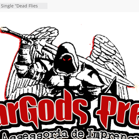
 Single “Dead Flies
stá nas plataformas em
orge A. Romero
osen detalha a
 “Fly Rig” definitivo
festival Hell’s Heroes
 vídeo de guitar & bass
de “Eclipse”, segundo
bum “Dreaming”
estiona a
o e a artificialidade
ingle e videoclipe de
ams”
nda gaúcha de Heavy
o debut “Hellforge”