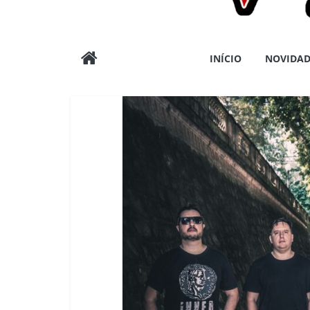
Wargods
INÍCIO
NOVIDAD
Press
Assessoria
e
Conteúdos