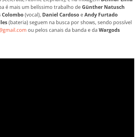
apa é mais um belíssimo trabalho de
Günther Natusch
s Colombo
(vocal),
Daniel Cardoso
e
Andy Furtado
lles
(bateria) seguem na busca por shows, sendo possível
a@gmail.com
ou pelos canais da banda e da
Wargods