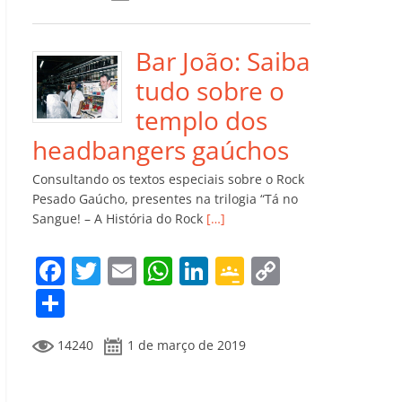
e
er
l
s
e
gl
y
m
b
A
dI
e
Li
p
o
p
n
Cl
n
ar
Bar João: Saiba
o
p
a
k
til
tudo sobre o
k
ss
h
templo dos
ro
ar
headbangers gaúchos
o
Consultando os textos especiais sobre o Rock
m
Pesado Gaúcho, presentes na trilogia “Tá no
Sangue! – A História do Rock
[…]
F
T
E
W
Li
G
C
a
w
m
h
n
o
o
C
c
itt
ai
at
k
o
p
o
14240
1 de março de 2019
e
er
l
s
e
gl
y
m
b
A
dI
e
Li
p