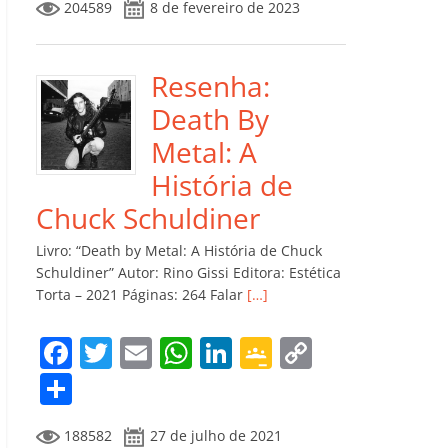
204589
8 de fevereiro de 2023
e
er
l
s
e
gl
y
m
b
A
dI
e
Li
p
o
p
n
Cl
n
ar
Resenha:
o
p
a
k
til
Death By
k
ss
h
Metal: A
ro
ar
História de
o
Chuck Schuldiner
m
Livro: “Death by Metal: A História de Chuck
Schuldiner” Autor: Rino Gissi Editora: Estética
Torta – 2021 Páginas: 264 Falar
[…]
F
T
E
W
Li
G
C
a
w
m
h
n
o
o
C
c
itt
ai
at
k
o
p
o
188582
27 de julho de 2021