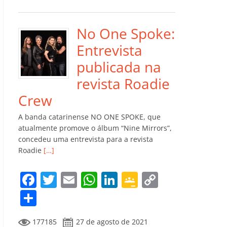
e
er
l
s
e
gl
y
m
b
A
dI
e
Li
p
o
p
n
Cl
n
ar
No One Spoke:
o
p
a
k
til
Entrevista
k
ss
h
publicada na
ro
ar
revista Roadie
o
Crew
m
A banda catarinense NO ONE SPOKE, que
atualmente promove o álbum “Nine Mirrors”,
concedeu uma entrevista para a revista
Roadie
[…]
F
T
E
W
Li
G
C
a
w
m
h
n
o
o
C
c
itt
ai
at
k
o
p
o
177185
27 de agosto de 2021