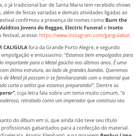
, o já tradicional bar de Santa Maria tem recebido shows
, além de festas variadas e demais atividades ligadas ao
 festival confirmou a presença de nomes como
Burn the
alditos Jovens do Reggae, Electric Funeral
e
Inseto
festival, acesse:
https://www.instagram.com/gargulabar
.
R CALIGULA
fora da Grande Porto Alegre, e segundo
 empolgação e entusiasmo:
“Estamos bem empolgados para
ão importante para o Metal gaúcho nos últimos anos. É uma
, com ótima estrutura, ao lado de grandes bandas. Queremos
ãs de Metal já possam ir se familiarizando com o material que
ndo curta o setlist que estamos preparando!”.
Dentre as
peror”
, cuja letra fala sobre um tema muito comum,
“a
poderoso, retratado como um imperador que construiu seu
anto do álbum em si, que ainda não teve seu título
 profissionais gabaritados para a confecção do material.
a/Scelerata, Atomic Elephant), e na mixagem
Benhur Lima