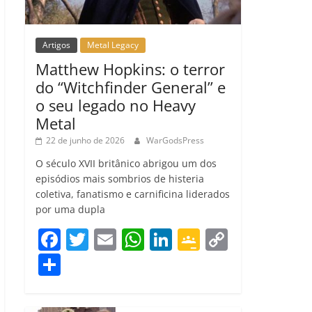
Artigos
Metal Legacy
Matthew Hopkins: o terror
do “Witchfinder General” e
o seu legado no Heavy
Metal
22 de junho de 2026
WarGodsPress
O século XVII britânico abrigou um dos
episódios mais sombrios de histeria
coletiva, fanatismo e carnificina liderados
por uma dupla
F
T
E
W
Li
G
C
a
w
m
h
n
o
o
C
c
itt
ai
at
k
o
p
o
e
er
l
s
e
gl
y
m