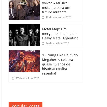
b
A
dI
e
Li
Voivod – Música
p
mutante para um
o
p
n
Cl
n
ar
futuro mutante
12 de março de 2026
o
p
a
k
til
k
ss
h
Metal Map: Um
ro
mergulho na alma do
ar
Heavy Metal Argentino
o
24 de abril de 2025
m
“Burning Like Hell”, do
Megahertz, celebra
quase 40 anos de
história; confira
resenha!
17 de abril de 2023
Popular Posts