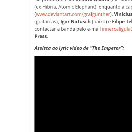
(ex-Hibria, Atomic Elephant), enquanto a c
(
www.deviantart.com/grafgunther
).
Viniciu
(guitarras)
,
Igor Natusch
(baixo) e
Filipe Te
contactar a banda pelo e-mail
innercaligul
Press
.
Assista ao lyric vídeo de “The Emperor”: