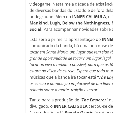
videogame. Nesta meia década de existência
de diversas bandas do Estado e de fora dela
undeground. Além do
INNER CALIGULA
, o
Mankind, Lugh, Below the Nothingness, M
Social.
Para acompanhar novidades sobre o 
Esta será a primeira apresentação do
INNE
comunicado da banda, há uma boa dose de
tocar em Santa Maria, um lugar que tem sido t
grande oportunidade de tocar num lugar legal
tocar ao vivo o máximo possível, para que os f
estará no disco de estreia. Espero que todo mu
músicas que a banda irá tocar está
“The Em
ascensão e dominação implacável de um líder 
reinado sobre a morte, traição e terror”.
Tanto para a produção de
“
The Emperor”
qu
divulgado, o
INNER CALIGULA
cercou-se de
Na produção está
Renato Osorio
(ex-Hibri