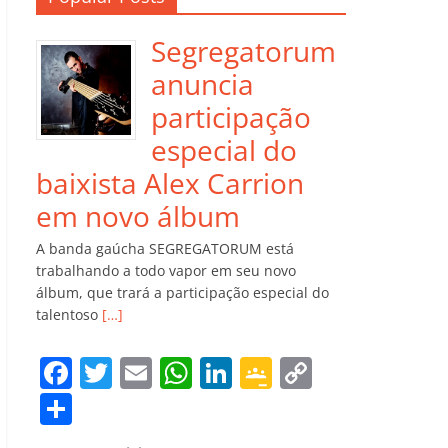
Segregatorum
anuncia
participação
especial do
baixista Alex Carrion
em novo álbum
A banda gaúcha SEGREGATORUM está
trabalhando a todo vapor em seu novo
álbum, que trará a participação especial do
talentoso
[…]
F
T
E
W
Li
G
C
a
w
m
h
n
o
o
C
c
itt
ai
at
k
o
p
o