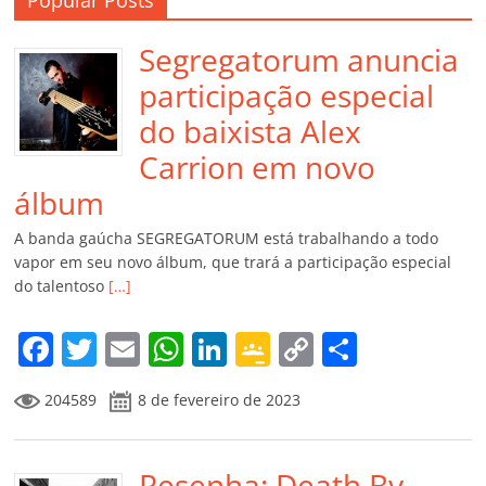
Segregatorum anuncia
participação especial
do baixista Alex
Carrion em novo
álbum
A banda gaúcha SEGREGATORUM está trabalhando a todo
vapor em seu novo álbum, que trará a participação especial
do talentoso
[…]
F
T
E
W
Li
G
C
C
a
w
m
h
n
o
o
o
204589
8 de fevereiro de 2023
c
itt
ai
at
k
o
p
m
e
er
l
s
e
gl
y
p
Resenha: Death By