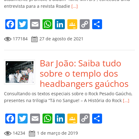
ro
entrevista para a revista Roadie
[…]
o
m
F
T
E
W
Li
G
C
C
a
w
m
h
n
o
o
o
177184
27 de agosto de 2021
c
itt
ai
at
k
o
p
m
e
er
l
s
e
gl
y
p
b
Bar João: Saiba tudo
A
dI
e
Li
ar
o
p
n
Cl
n
til
sobre o templo dos
o
p
a
k
h
headbangers gaúchos
k
ss
ar
Consultando os textos especiais sobre o Rock Pesado Gaúcho,
ro
presentes na trilogia “Tá no Sangue! – A História do Rock
[…]
o
F
T
E
W
Li
G
C
C
m
a
w
m
h
n
o
o
o
14234
1 de março de 2019
c
itt
ai
at
k
o
p
m