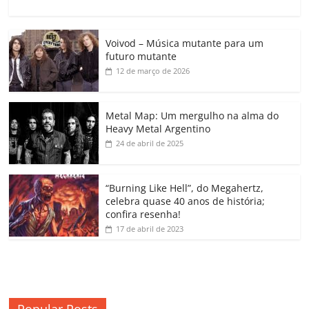
a
w
m
h
n
o
o
o
c
itt
ai
at
k
o
p
m
Voivod – Música mutante para um
e
er
l
s
e
gl
y
p
futuro mutante
b
A
dI
e
Li
ar
12 de março de 2026
o
p
n
Cl
n
til
o
p
a
k
h
Metal Map: Um mergulho na alma do
Heavy Metal Argentino
k
ss
ar
24 de abril de 2025
ro
o
“Burning Like Hell”, do Megahertz,
m
celebra quase 40 anos de história;
confira resenha!
17 de abril de 2023
Popular Posts