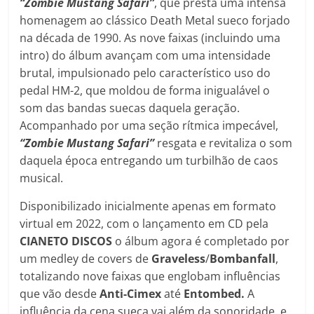
“Zombie Mustang Safari”
, que presta uma intensa
homenagem ao clássico Death Metal sueco forjado
na década de 1990. As nove faixas (incluindo uma
intro) do álbum avançam com uma intensidade
brutal, impulsionado pelo característico uso do
pedal HM-2, que moldou de forma inigualável o
som das bandas suecas daquela geração.
Acompanhado por uma seção rítmica impecável,
“Zombie Mustang Safari”
resgata e revitaliza o som
daquela época entregando um turbilhão de caos
musical.
Disponibilizado inicialmente apenas em formato
virtual em 2022, com o lançamento em CD pela
CIANETO DISCOS
o álbum agora é completado por
um medley de covers de
Graveless
/
Bombanfall
,
totalizando nove faixas que englobam influências
que vão desde
Anti-Cimex
até
Entombed.
A
influência da cena sueca vai além da sonoridade, e