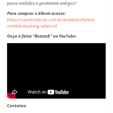
pouco melódico e geralmente enérgico”.
Para comprar o álbum
acesse:
https://cianetodiscos.com.br/produtos/beton-
zombie-mustang-safari-cd
Ouça a faixa “Bezezub” no YouTube:
Contatos: