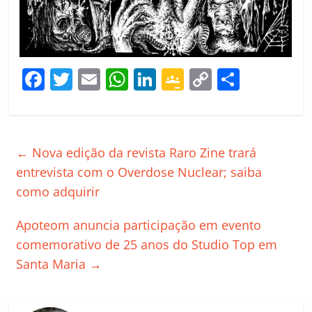
F
T
E
W
Li
G
C
C
a
w
m
h
n
o
o
o
c
itt
ai
at
k
o
p
m
e
er
l
s
e
gl
y
p
←
Nova edição da revista Raro Zine trará
b
A
dI
e
Li
ar
entrevista com o Overdose Nuclear; saiba
o
p
n
Cl
n
til
como adquirir
o
p
a
k
h
Apoteom anuncia participação em evento
k
ss
ar
comemorativo de 25 anos do Studio Top em
ro
Santa Maria
→
o
m