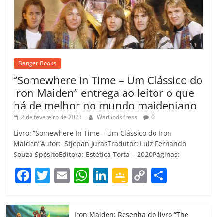
Banger Books
“Somewhere In Time – Um Clássico do
Iron Maiden” entrega ao leitor o que
há de melhor no mundo maideniano
2 de fevereiro de 2023
WarGodsPress
0
Livro: “Somewhere In Time – Um Clássico do Iron
Maiden”Autor: Stjepan JurasTradutor: Luiz Fernando
Souza SpósitoEditora: Estética Torta – 2020Páginas:
F
T
E
W
Li
G
C
C
a
w
m
h
n
o
o
o
c
itt
ai
at
k
o
p
m
Iron Maiden: Resenha do livro “The