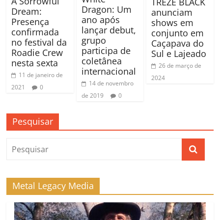
A Sorrowful
TREZE BLACK
Dragon: Um
Dream:
anunciam
ano após
Presença
shows em
lançar debut,
confirmada
conjunto em
grupo
no festival da
Caçapava do
participa de
Roadie Crew
Sul e Lajeado
coletânea
nesta sexta
26 de março de
internacional
11 de janeiro de
2024
14 de novembro
2021
0
de 2019
0
Pesquisar
Metal Legacy Media