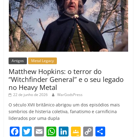
Artigos
Metal Legacy
Matthew Hopkins: o terror do
“Witchfinder General” e o seu legado
no Heavy Metal
22 de junho de 2026
WarGodsPress
O século XVII britânico abrigou um dos episódios mais
sombrios de histeria coletiva, fanatismo e carnificina
liderados por uma dupla
F
T
E
W
Li
G
C
C