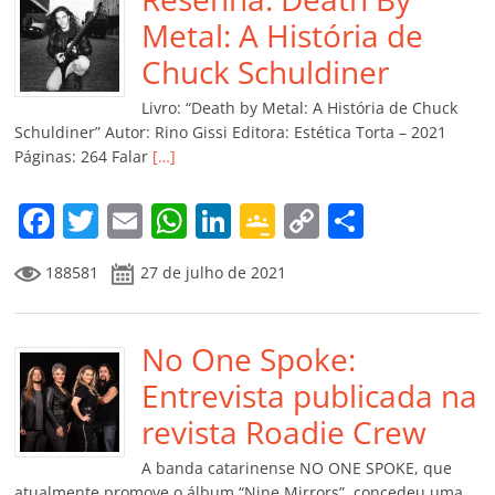
b
A
dI
e
Li
ar
o
p
n
Cl
n
til
Metal: A História de
o
p
a
k
h
Chuck Schuldiner
k
ss
ar
Livro: “Death by Metal: A História de Chuck
ro
Schuldiner” Autor: Rino Gissi Editora: Estética Torta – 2021
Páginas: 264 Falar
[…]
o
m
F
T
E
W
Li
G
C
C
a
w
m
h
n
o
o
o
188581
27 de julho de 2021
c
itt
ai
at
k
o
p
m
e
er
l
s
e
gl
y
p
b
No One Spoke:
A
dI
e
Li
ar
o
p
n
Cl
n
til
Entrevista publicada na
o
p
a
k
h
revista Roadie Crew
k
ss
ar
A banda catarinense NO ONE SPOKE, que
atualmente promove o álbum “Nine Mirrors”, concedeu uma