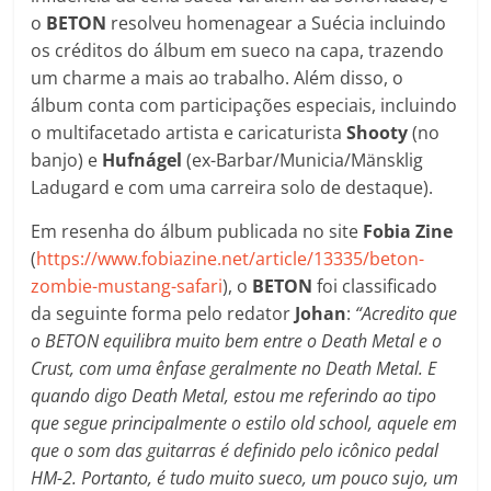
o
BETON
resolveu homenagear a Suécia incluindo
os créditos do álbum em sueco na capa, trazendo
um charme a mais ao trabalho. Além disso, o
álbum conta com participações especiais, incluindo
o multifacetado artista e caricaturista
Shooty
(no
banjo) e
Hufnágel
(ex-Barbar/Municia/Mänsklig
Ladugard e com uma carreira solo de destaque).
Em resenha do álbum publicada no site
Fobia Zine
(
https://www.fobiazine.net/article/13335/beton-
zombie-mustang-safari
), o
BETON
foi classificado
da seguinte forma pelo redator
Johan
:
“Acredito que
o BETON equilibra muito bem entre o Death Metal e o
Crust, com uma ênfase geralmente no Death Metal. E
quando digo Death Metal, estou me referindo ao tipo
que segue principalmente o estilo old school, aquele em
que o som das guitarras é definido pelo icônico pedal
HM-2. Portanto, é tudo muito sueco, um pouco sujo, um