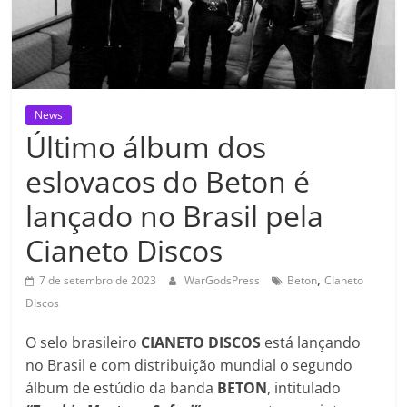
News
Último álbum dos
eslovacos do Beton é
lançado no Brasil pela
Cianeto Discos
,
7 de setembro de 2023
WarGodsPress
Beton
CIaneto
DIscos
O selo brasileiro
CIANETO DISCOS
está lançando
no Brasil e com distribuição mundial o segundo
álbum de estúdio da banda
BETON
, intitulado