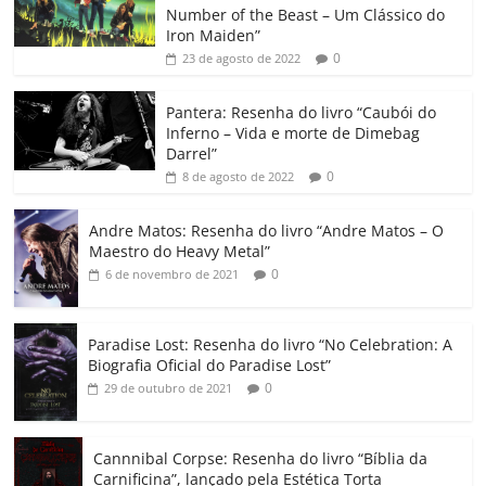
e
er
l
s
e
gl
y
p
Number of the Beast – Um Clássico do
b
A
dI
e
Li
ar
Iron Maiden”
0
23 de agosto de 2022
o
p
n
Cl
n
til
o
p
a
k
h
Pantera: Resenha do livro “Caubói do
Inferno – Vida e morte de Dimebag
k
ss
ar
Darrel”
ro
0
8 de agosto de 2022
o
Andre Matos: Resenha do livro “Andre Matos – O
m
Maestro do Heavy Metal”
0
6 de novembro de 2021
Paradise Lost: Resenha do livro “No Celebration: A
Biografia Oficial do Paradise Lost”
0
29 de outubro de 2021
Cannnibal Corpse: Resenha do livro “Bíblia da
Carnificina”, lançado pela Estética Torta