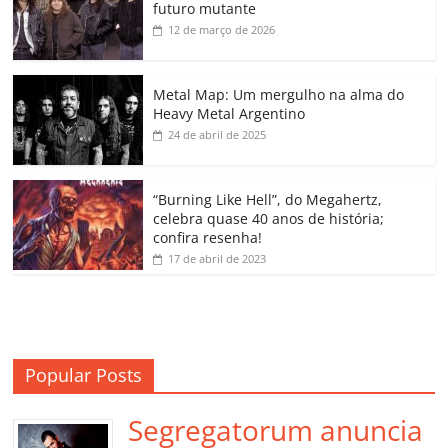
e
er
l
s
e
gl
y
p
futuro mutante
b
A
dI
e
Li
ar
12 de março de 2026
o
p
n
Cl
n
til
o
p
a
k
h
Metal Map: Um mergulho na alma do
Heavy Metal Argentino
k
ss
ar
24 de abril de 2025
ro
o
“Burning Like Hell”, do Megahertz,
m
celebra quase 40 anos de história;
confira resenha!
17 de abril de 2023
Popular Posts
Segregatorum anuncia