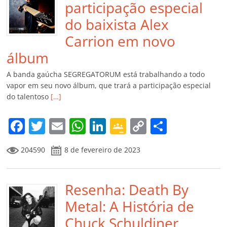
participação especial
do baixista Alex
Carrion em novo
álbum
A banda gaúcha SEGREGATORUM está trabalhando a todo
vapor em seu novo álbum, que trará a participação especial
do talentoso
[…]
F
T
E
W
Li
G
C
C
a
w
m
h
n
o
o
o
204590
8 de fevereiro de 2023
c
itt
ai
at
k
o
p
m
e
er
l
s
e
gl
y
p
b
Resenha: Death By
A
dI
e
Li
ar
o
p
n
Cl
n
til
Metal: A História de
o
p
a
k
h
Chuck Schuldiner