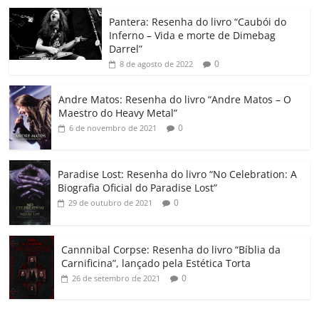
o
p
n
Cl
n
til
o
p
a
k
h
Pantera: Resenha do livro “Caubói do
Inferno – Vida e morte de Dimebag
k
ss
ar
Darrel”
ro
0
8 de agosto de 2022
o
Andre Matos: Resenha do livro “Andre Matos – O
m
Maestro do Heavy Metal”
0
6 de novembro de 2021
Paradise Lost: Resenha do livro “No Celebration: A
Biografia Oficial do Paradise Lost”
0
29 de outubro de 2021
Cannnibal Corpse: Resenha do livro “Bíblia da
Carnificina”, lançado pela Estética Torta
0
26 de setembro de 2021