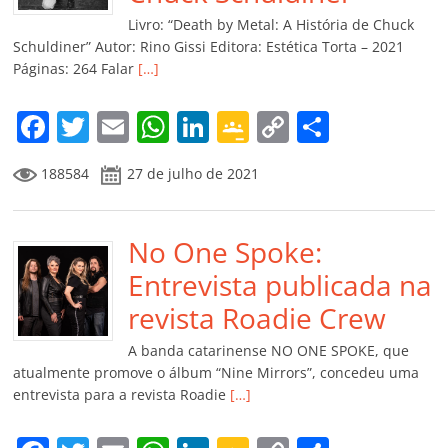
k
ss
ar
Livro: “Death by Metal: A História de Chuck
ro
Schuldiner” Autor: Rino Gissi Editora: Estética Torta – 2021
Páginas: 264 Falar
[…]
o
m
F
T
E
W
Li
G
C
C
a
w
m
h
n
o
o
o
188584
27 de julho de 2021
c
itt
ai
at
k
o
p
m
e
er
l
s
e
gl
y
p
b
No One Spoke:
A
dI
e
Li
ar
o
p
n
Cl
n
til
Entrevista publicada na
o
p
a
k
h
revista Roadie Crew
k
ss
ar
A banda catarinense NO ONE SPOKE, que
ro
atualmente promove o álbum “Nine Mirrors”, concedeu uma
entrevista para a revista Roadie
[…]
o
m