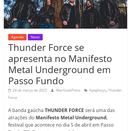
Agenda
News
Thunder Force se
apresenta no Manifesto
Metal Underground em
Passo Fundo
,
24 de março de 2025
WarGodsPress
Apophizys
Thunder
Force
A banda gaúcha
THUNDER FORCE
será uma das
atrações do
Manifesto Metal Underground
,
festival que acontece no dia 5 de abril em Passo