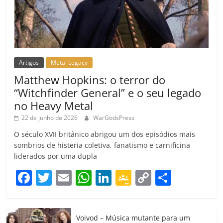
Artigos
Metal Legacy
Matthew Hopkins: o terror do
“Witchfinder General” e o seu legado
no Heavy Metal
22 de junho de 2026
WarGodsPress
O século XVII britânico abrigou um dos episódios mais
sombrios de histeria coletiva, fanatismo e carnificina
liderados por uma dupla
F
T
E
W
Li
G
C
C
a
w
m
h
n
o
o
o
c
itt
ai
at
k
o
p
m
Voivod – Música mutante para um