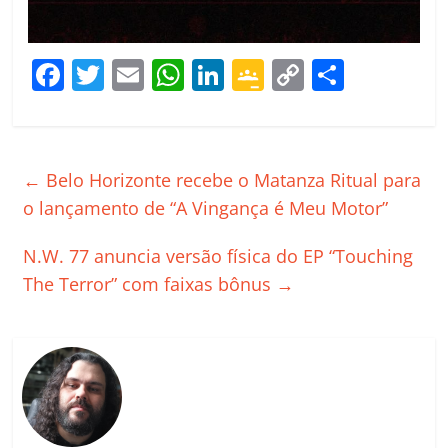
F
T
E
W
Li
G
C
C
a
w
m
h
n
o
o
o
c
itt
ai
at
k
o
p
m
e
er
l
s
e
gl
y
p
←
Belo Horizonte recebe o Matanza Ritual para
b
A
dI
e
Li
ar
o lançamento de “A Vingança é Meu Motor”
o
p
n
Cl
n
til
N.W. 77 anuncia versão física do EP “Touching
o
p
a
k
h
The Terror” com faixas bônus
→
k
ss
ar
ro
o
m