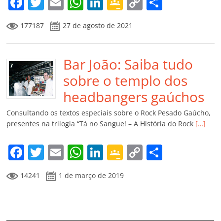
F
T
E
W
Li
G
C
C
a
w
m
h
n
o
o
o
177187
27 de agosto de 2021
c
itt
ai
at
k
o
p
m
e
er
l
s
e
gl
y
p
b
Bar João: Saiba tudo
A
dI
e
Li
ar
o
p
n
Cl
n
til
sobre o templo dos
o
p
a
k
h
headbangers gaúchos
k
ss
ar
Consultando os textos especiais sobre o Rock Pesado Gaúcho,
ro
presentes na trilogia “Tá no Sangue! – A História do Rock
[…]
o
F
T
E
W
Li
G
C
C
m
a
w
m
h
n
o
o
o
14241
1 de março de 2019
c
itt
ai
at
k
o
p
m
e
er
l
s
e
gl
y
p
b
A
dI
e
Li
ar