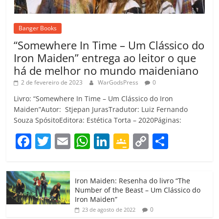
Banger Books
“Somewhere In Time – Um Clássico do
Iron Maiden” entrega ao leitor o que
há de melhor no mundo maideniano
2 de fevereiro de 2023
WarGodsPress
0
Livro: “Somewhere In Time – Um Clássico do Iron
Maiden”Autor: Stjepan JurasTradutor: Luiz Fernando
Souza SpósitoEditora: Estética Torta – 2020Páginas:
F
T
E
W
Li
G
C
C
a
w
m
h
n
o
o
o
c
itt
ai
at
k
o
p
m
Iron Maiden: Resenha do livro “The
e
er
l
s
e
gl
y
p
Number of the Beast – Um Clássico do
b
A
dI
e
Li
ar
Iron Maiden”
0
23 de agosto de 2022