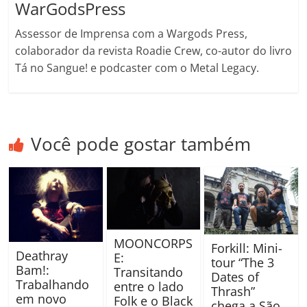
WarGodsPress
Assessor de Imprensa com a Wargods Press,
colaborador da revista Roadie Crew, co-autor do livro
Tá no Sangue! e podcaster com o Metal Legacy.
Você pode gostar também
MOONCORPS
Forkill: Mini-
Deathray
E:
tour “The 3
Bam!:
Transitando
Dates of
Trabalhando
entre o lado
Thrash”
em novo
Folk e o Black
chega a São