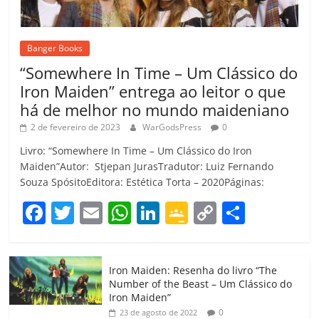
Banger Books
“Somewhere In Time – Um Clássico do
Iron Maiden” entrega ao leitor o que
há de melhor no mundo maideniano
2 de fevereiro de 2023
WarGodsPress
0
Livro: “Somewhere In Time – Um Clássico do Iron
Maiden”Autor: Stjepan JurasTradutor: Luiz Fernando
Souza SpósitoEditora: Estética Torta – 2020Páginas:
F
T
E
W
Li
G
C
C
a
w
m
h
n
o
o
o
c
itt
ai
at
k
o
p
m
Iron Maiden: Resenha do livro “The
e
er
l
s
e
gl
y
p
Number of the Beast – Um Clássico do
b
A
dI
e
Li
ar
Iron Maiden”
0
23 de agosto de 2022