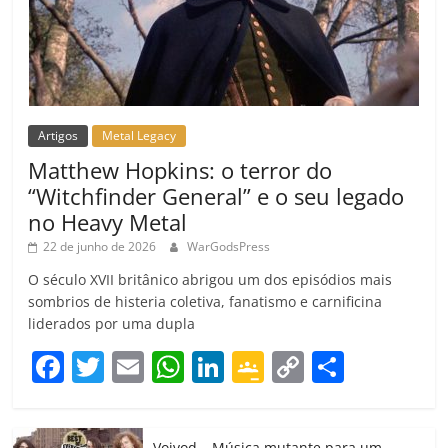
Artigos
Metal Legacy
Matthew Hopkins: o terror do
“Witchfinder General” e o seu legado
no Heavy Metal
22 de junho de 2026
WarGodsPress
O século XVII britânico abrigou um dos episódios mais
sombrios de histeria coletiva, fanatismo e carnificina
liderados por uma dupla
F
T
E
W
Li
G
C
C
a
w
m
h
n
o
o
o
c
itt
ai
at
k
o
p
m
Voivod – Música mutante para um