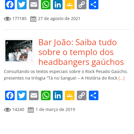
m
F
T
E
W
Li
G
C
C
a
w
m
h
n
o
o
o
177185
27 de agosto de 2021
c
itt
ai
at
k
o
p
m
e
er
l
s
e
gl
y
p
b
Bar João: Saiba tudo
A
dI
e
Li
ar
o
p
n
Cl
n
til
sobre o templo dos
o
p
a
k
h
headbangers gaúchos
k
ss
ar
Consultando os textos especiais sobre o Rock Pesado Gaúcho,
ro
presentes na trilogia “Tá no Sangue! – A História do Rock
[…]
o
F
T
E
W
Li
G
C
C
m
a
w
m
h
n
o
o
o
14240
1 de março de 2019
c
itt
ai
at
k
o
p
m
e
er
l
s
e
gl
y
p
b
A
dI
e
Li
ar