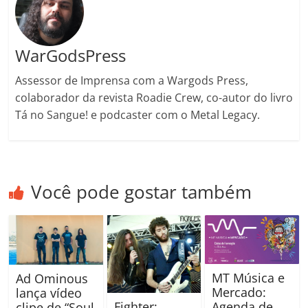
m
WarGodsPress
Assessor de Imprensa com a Wargods Press,
colaborador da revista Roadie Crew, co-autor do livro
Tá no Sangue! e podcaster com o Metal Legacy.
Você pode gostar também
MT Música e
Ad Ominous
Mercado:
lança vídeo
Fighter:
Agenda de
clipe de “Soul