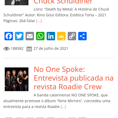
o
p
a
k
h
Chuck Schuldiner
k
ss
ar
Livro: “Death by Metal: A História de Chuck
ro
Schuldiner” Autor: Rino Gissi Editora: Estética Torta – 2021
Páginas: 264 Falar
[…]
o
m
F
T
E
W
Li
G
C
C
a
w
m
h
n
o
o
o
188582
27 de julho de 2021
c
itt
ai
at
k
o
p
m
e
er
l
s
e
gl
y
p
b
No One Spoke:
A
dI
e
Li
ar
o
p
n
Cl
n
til
Entrevista publicada na
o
p
a
k
h
revista Roadie Crew
k
ss
ar
A banda catarinense NO ONE SPOKE, que
ro
atualmente promove o álbum “Nine Mirrors”, concedeu uma
entrevista para a revista Roadie
[…]
o