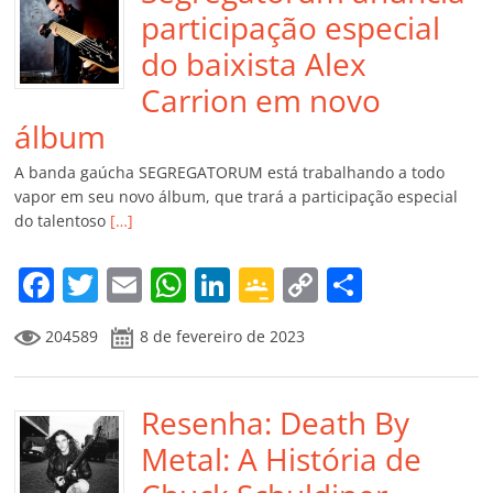
participação especial
do baixista Alex
Carrion em novo
álbum
A banda gaúcha SEGREGATORUM está trabalhando a todo
vapor em seu novo álbum, que trará a participação especial
do talentoso
[…]
F
T
E
W
Li
G
C
C
a
w
m
h
n
o
o
o
204589
8 de fevereiro de 2023
c
itt
ai
at
k
o
p
m
e
er
l
s
e
gl
y
p
b
Resenha: Death By
A
dI
e
Li
ar
o
p
n
Cl
n
til
Metal: A História de