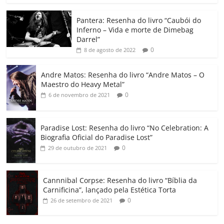
o
p
n
Cl
n
til
o
p
a
k
h
Pantera: Resenha do livro “Caubói do
Inferno – Vida e morte de Dimebag
k
ss
ar
Darrel”
ro
0
8 de agosto de 2022
o
Andre Matos: Resenha do livro “Andre Matos – O
m
Maestro do Heavy Metal”
0
6 de novembro de 2021
Paradise Lost: Resenha do livro “No Celebration: A
Biografia Oficial do Paradise Lost”
0
29 de outubro de 2021
Cannnibal Corpse: Resenha do livro “Bíblia da
Carnificina”, lançado pela Estética Torta
0
26 de setembro de 2021