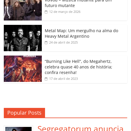
e
er
l
s
e
gl
y
p
futuro mutante
b
A
dI
e
Li
ar
12 de março de 2026
o
p
n
Cl
n
til
o
p
a
k
h
Metal Map: Um mergulho na alma do
Heavy Metal Argentino
k
ss
ar
24 de abril de 2025
ro
o
“Burning Like Hell”, do Megahertz,
m
celebra quase 40 anos de história;
confira resenha!
17 de abril de 2023
Popular Posts
Segregatorum anuncia