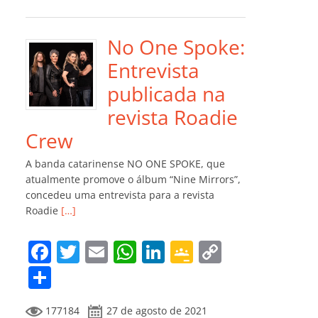
e
er
l
s
e
gl
y
m
b
A
dI
e
Li
p
o
p
n
Cl
n
ar
No One Spoke:
o
p
a
k
til
Entrevista
k
ss
h
publicada na
ro
ar
revista Roadie
o
Crew
m
A banda catarinense NO ONE SPOKE, que
atualmente promove o álbum “Nine Mirrors”,
concedeu uma entrevista para a revista
Roadie
[…]
F
T
E
W
Li
G
C
a
w
m
h
n
o
o
C
c
itt
ai
at
k
o
p
o
177184
27 de agosto de 2021