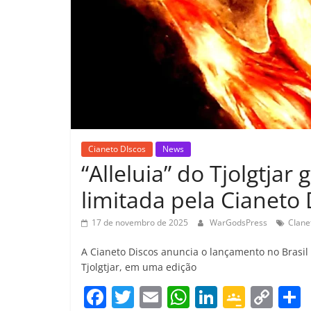
Cianeto DIscos
News
“Alleluia” do Tjolgtjar
limitada pela Cianeto 
17 de novembro de 2025
WarGodsPress
CIane
A Cianeto Discos anuncia o lançamento no Brasil
Tjolgtjar, em uma edição
F
T
E
W
Li
G
C