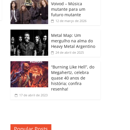
b
A
dI
e
Li
Voivod – Música
p
mutante para um
o
p
n
Cl
n
ar
futuro mutante
12 de março de 2026
o
p
a
k
til
k
ss
h
Metal Map: Um
ro
mergulho na alma do
ar
Heavy Metal Argentino
o
24 de abril de 2025
m
“Burning Like Hell”, do
Megahertz, celebra
quase 40 anos de
história; confira
resenha!
17 de abril de 2023
Popular Posts