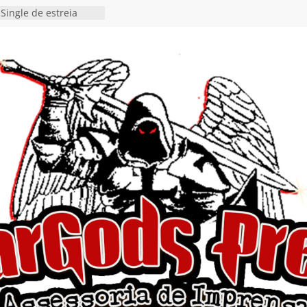
Single de estreia
” chega ao Spotify e
ia EP para o próximo
 vídeo de guitar & bass
de “Eclipse”, segundo
bum “Dreaming”
estiona a
o e a artificialidade
ingle e videoclipe de
ams”
nda gaúcha de Heavy
o debut “Hellforge”
 Single “Dead Flies
stá nas plataformas em
orge A. Romero