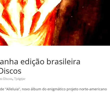
 ganha edição brasileira
Discos
,
to DIscos
Tjolgtjar
 de “Alleluia”, novo álbum do enigmático projeto norte-americano
C