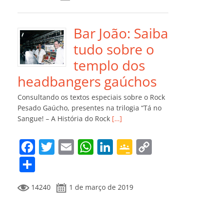
e
er
l
s
e
gl
y
m
b
A
dI
e
Li
p
o
p
n
Cl
n
ar
Bar João: Saiba
o
p
a
k
til
tudo sobre o
k
ss
h
templo dos
ro
ar
headbangers gaúchos
o
Consultando os textos especiais sobre o Rock
m
Pesado Gaúcho, presentes na trilogia “Tá no
Sangue! – A História do Rock
[…]
F
T
E
W
Li
G
C
a
w
m
h
n
o
o
C
c
itt
ai
at
k
o
p
o
14240
1 de março de 2019
e
er
l
s
e
gl
y
m
b
A
dI
e
Li
p