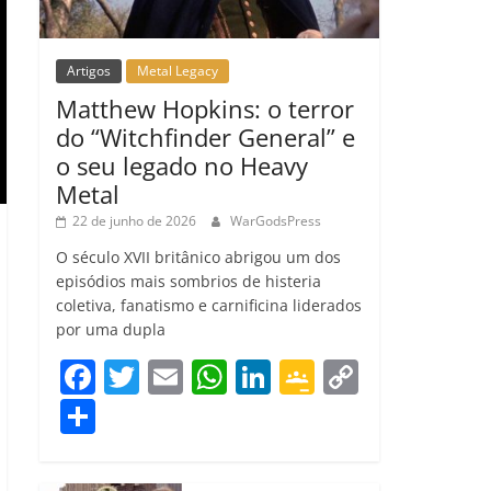
Artigos
Metal Legacy
Matthew Hopkins: o terror
do “Witchfinder General” e
o seu legado no Heavy
Metal
22 de junho de 2026
WarGodsPress
O século XVII britânico abrigou um dos
episódios mais sombrios de histeria
coletiva, fanatismo e carnificina liderados
por uma dupla
F
T
E
W
Li
G
C
a
w
m
h
n
o
o
C
c
itt
ai
at
k
o
p
o
e
er
l
s
e
gl
y
m