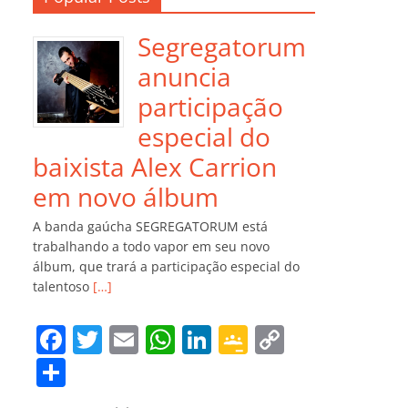
Segregatorum
anuncia
participação
especial do
baixista Alex Carrion
em novo álbum
A banda gaúcha SEGREGATORUM está
trabalhando a todo vapor em seu novo
álbum, que trará a participação especial do
talentoso
[…]
F
T
E
W
Li
G
C
a
w
m
h
n
o
o
C
c
itt
ai
at
k
o
p
o