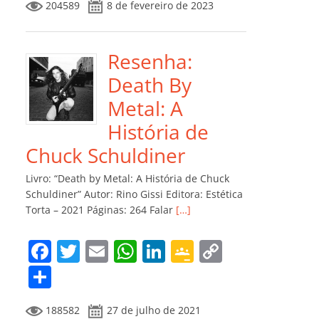
204589
8 de fevereiro de 2023
e
er
l
s
e
gl
y
m
b
A
dI
e
Li
p
o
p
n
Cl
n
ar
Resenha:
o
p
a
k
til
Death By
k
ss
h
Metal: A
ro
ar
História de
o
Chuck Schuldiner
m
Livro: “Death by Metal: A História de Chuck
Schuldiner” Autor: Rino Gissi Editora: Estética
Torta – 2021 Páginas: 264 Falar
[…]
F
T
E
W
Li
G
C
a
w
m
h
n
o
o
C
c
itt
ai
at
k
o
p
o
188582
27 de julho de 2021