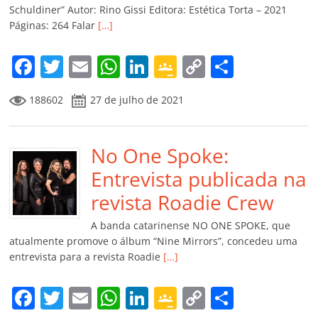
ro
Schuldiner” Autor: Rino Gissi Editora: Estética Torta – 2021
Páginas: 264 Falar
[…]
o
m
F
T
E
W
Li
G
C
C
a
w
m
h
n
o
o
o
188602
27 de julho de 2021
c
itt
ai
at
k
o
p
m
e
er
l
s
e
gl
y
p
b
No One Spoke:
A
dI
e
Li
ar
o
p
n
Cl
n
til
Entrevista publicada na
o
p
a
k
h
revista Roadie Crew
k
ss
ar
A banda catarinense NO ONE SPOKE, que
ro
atualmente promove o álbum “Nine Mirrors”, concedeu uma
entrevista para a revista Roadie
[…]
o
m
F
T
E
W
Li
G
C
C