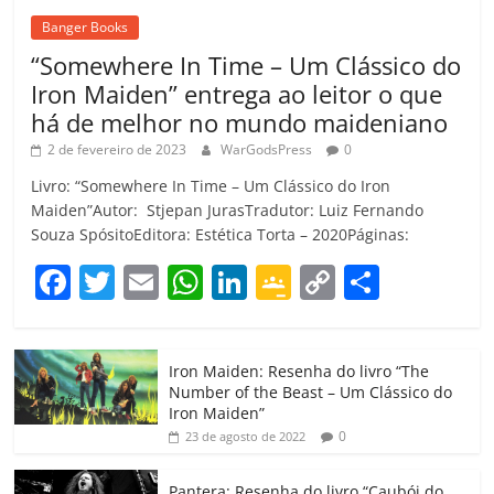
Banger Books
“Somewhere In Time – Um Clássico do
Iron Maiden” entrega ao leitor o que
há de melhor no mundo maideniano
2 de fevereiro de 2023
WarGodsPress
0
Livro: “Somewhere In Time – Um Clássico do Iron
Maiden”Autor: Stjepan JurasTradutor: Luiz Fernando
Souza SpósitoEditora: Estética Torta – 2020Páginas:
F
T
E
W
Li
G
C
C
a
w
m
h
n
o
o
o
c
itt
ai
at
k
o
p
m
Iron Maiden: Resenha do livro “The
e
er
l
s
e
gl
y
p
Number of the Beast – Um Clássico do
b
A
dI
e
Li
ar
Iron Maiden”
0
23 de agosto de 2022
o
p
n
Cl
n
til
o
p
a
k
h
Pantera: Resenha do livro “Caubói do