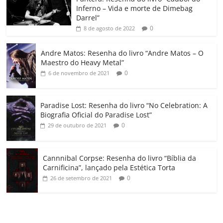
Inferno – Vida e morte de Dimebag
k
ss
ar
Darrel”
ro
0
8 de agosto de 2022
o
Andre Matos: Resenha do livro “Andre Matos – O
m
Maestro do Heavy Metal”
0
6 de novembro de 2021
Paradise Lost: Resenha do livro “No Celebration: A
Biografia Oficial do Paradise Lost”
0
29 de outubro de 2021
Cannnibal Corpse: Resenha do livro “Bíblia da
Carnificina”, lançado pela Estética Torta
0
26 de setembro de 2021