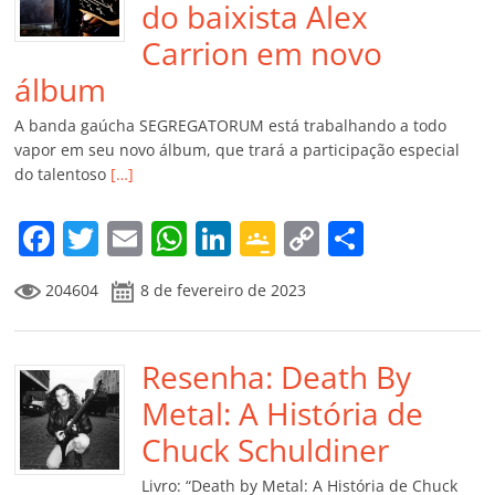
do baixista Alex
Carrion em novo
álbum
A banda gaúcha SEGREGATORUM está trabalhando a todo
vapor em seu novo álbum, que trará a participação especial
do talentoso
[…]
F
T
E
W
Li
G
C
C
a
w
m
h
n
o
o
o
204604
8 de fevereiro de 2023
c
itt
ai
at
k
o
p
m
e
er
l
s
e
gl
y
p
b
Resenha: Death By
A
dI
e
Li
ar
o
p
n
Cl
n
til
Metal: A História de
o
p
a
k
h
Chuck Schuldiner
k
ss
ar
Livro: “Death by Metal: A História de Chuck