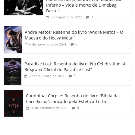
Inferno – Vida e morte de Dimebag
k
ss
ar
Darrel”
ro
0
8 de agosto de 2022
o
Andre Matos: Resenha do livro “Andre Matos – O
m
Maestro do Heavy Metal”
0
6 de novembro de 2021
Paradise Lost: Resenha do livro “No Celebration: A
Biografia Oficial do Paradise Lost”
0
29 de outubro de 2021
Cannnibal Corpse: Resenha do livro “Bíblia da
Carnificina”, lançado pela Estética Torta
0
26 de setembro de 2021