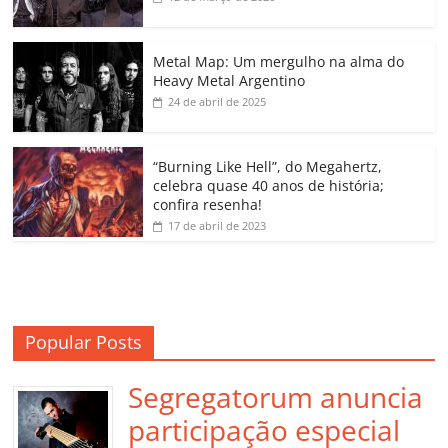
b
A
dI
e
Li
ar
o
p
n
Cl
n
til
o
p
a
k
h
Metal Map: Um mergulho na alma do
Heavy Metal Argentino
k
ss
ar
24 de abril de 2025
ro
o
“Burning Like Hell”, do Megahertz,
m
celebra quase 40 anos de história;
confira resenha!
17 de abril de 2023
Popular Posts
Segregatorum anuncia
participação especial