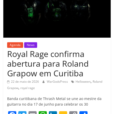
Agenda
News
Royal Rage confirma
abertura para Roland
Grapow em Curitiba
,
22 de maio de 2026
WarGodsPress
Helloween
Roland
,
Grapow
royal rage
Banda curitibana de Thrash Metal se une ao mestre da
guitarra no dia 17 de junho para celebrar os 30