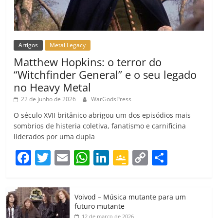
Artigos
Metal Legacy
Matthew Hopkins: o terror do
“Witchfinder General” e o seu legado
no Heavy Metal
22 de junho de 2026
WarGodsPress
O século XVII britânico abrigou um dos episódios mais
sombrios de histeria coletiva, fanatismo e carnificina
liderados por uma dupla
F
T
E
W
Li
G
C
C
a
w
m
h
n
o
o
o
c
itt
ai
at
k
o
p
m
Voivod – Música mutante para um
e
er
l
s
e
gl
y
p
futuro mutante
12 de março de 2026