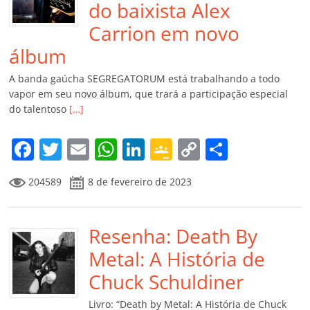
do baixista Alex
Carrion em novo
álbum
A banda gaúcha SEGREGATORUM está trabalhando a todo
vapor em seu novo álbum, que trará a participação especial
do talentoso
[…]
F
T
E
W
Li
G
C
C
a
w
m
h
n
o
o
o
204589
8 de fevereiro de 2023
c
itt
ai
at
k
o
p
m
e
er
l
s
e
gl
y
p
b
Resenha: Death By
A
dI
e
Li
ar
o
p
n
Cl
n
til
Metal: A História de
o
p
a
k
h
Chuck Schuldiner
k
ss
ar
Livro: “Death by Metal: A História de Chuck