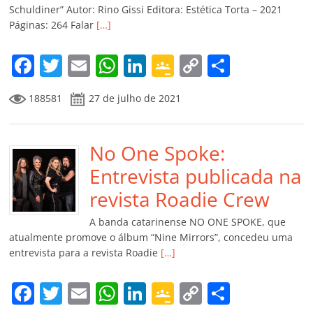
ro
Schuldiner” Autor: Rino Gissi Editora: Estética Torta – 2021
Páginas: 264 Falar
[…]
o
m
F
T
E
W
Li
G
C
C
a
w
m
h
n
o
o
o
188581
27 de julho de 2021
c
itt
ai
at
k
o
p
m
e
er
l
s
e
gl
y
p
b
No One Spoke:
A
dI
e
Li
ar
o
p
n
Cl
n
til
Entrevista publicada na
o
p
a
k
h
revista Roadie Crew
k
ss
ar
A banda catarinense NO ONE SPOKE, que
ro
atualmente promove o álbum “Nine Mirrors”, concedeu uma
entrevista para a revista Roadie
[…]
o
m
F
T
E
W
Li
G
C
C