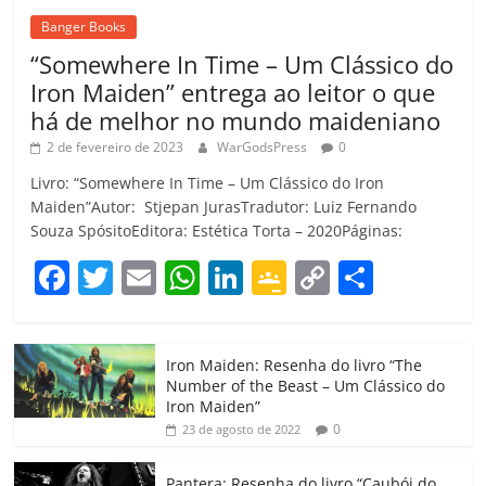
Banger Books
“Somewhere In Time – Um Clássico do
Iron Maiden” entrega ao leitor o que
há de melhor no mundo maideniano
2 de fevereiro de 2023
WarGodsPress
0
Livro: “Somewhere In Time – Um Clássico do Iron
Maiden”Autor: Stjepan JurasTradutor: Luiz Fernando
Souza SpósitoEditora: Estética Torta – 2020Páginas:
F
T
E
W
Li
G
C
C
a
w
m
h
n
o
o
o
c
itt
ai
at
k
o
p
m
Iron Maiden: Resenha do livro “The
e
er
l
s
e
gl
y
p
Number of the Beast – Um Clássico do
b
A
dI
e
Li
ar
Iron Maiden”
0
23 de agosto de 2022
o
p
n
Cl
n
til
o
p
a
k
h
Pantera: Resenha do livro “Caubói do