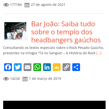
a
w
m
h
n
o
o
o
177184
27 de agosto de 2021
c
itt
ai
at
k
o
p
m
e
er
l
s
e
gl
y
p
b
Bar João: Saiba tudo
A
dI
e
Li
ar
o
p
n
Cl
n
til
sobre o templo dos
o
p
a
k
h
headbangers gaúchos
k
ss
ar
Consultando os textos especiais sobre o Rock Pesado Gaúcho,
ro
presentes na trilogia “Tá no Sangue! – A História do Rock
[…]
o
F
T
E
W
Li
G
C
C
m
a
w
m
h
n
o
o
o
14234
1 de março de 2019
c
itt
ai
at
k
o
p
m
e
er
l
s
e
gl
y
p
b
A
dI
e
Li
ar
o
p
n
Cl
n
til