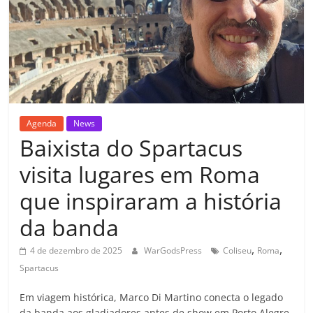
Agenda
News
Baixista do Spartacus
visita lugares em Roma
que inspiraram a história
da banda
,
,
4 de dezembro de 2025
WarGodsPress
Coliseu
Roma
Spartacus
Em viagem histórica, Marco Di Martino conecta o legado
da banda aos gladiadores antes de show em Porto Alegre