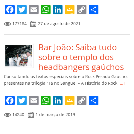
m
F
T
E
W
Li
G
C
C
a
w
m
h
n
o
o
o
177184
27 de agosto de 2021
c
itt
ai
at
k
o
p
m
e
er
l
s
e
gl
y
p
b
Bar João: Saiba tudo
A
dI
e
Li
ar
o
p
n
Cl
n
til
sobre o templo dos
o
p
a
k
h
headbangers gaúchos
k
ss
ar
Consultando os textos especiais sobre o Rock Pesado Gaúcho,
ro
presentes na trilogia “Tá no Sangue! – A História do Rock
[…]
o
F
T
E
W
Li
G
C
C
m
a
w
m
h
n
o
o
o
14240
1 de março de 2019
c
itt
ai
at
k
o
p
m
e
er
l
s
e
gl
y
p