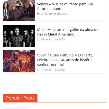
Voivod – Música mutante para um
e
er
l
s
e
gl
y
p
futuro mutante
b
A
dI
e
Li
ar
12 de março de 2026
o
p
n
Cl
n
til
o
p
a
k
h
Metal Map: Um mergulho na alma do
Heavy Metal Argentino
k
ss
ar
24 de abril de 2025
ro
o
“Burning Like Hell”, do Megahertz,
m
celebra quase 40 anos de história;
confira resenha!
17 de abril de 2023
Popular Posts