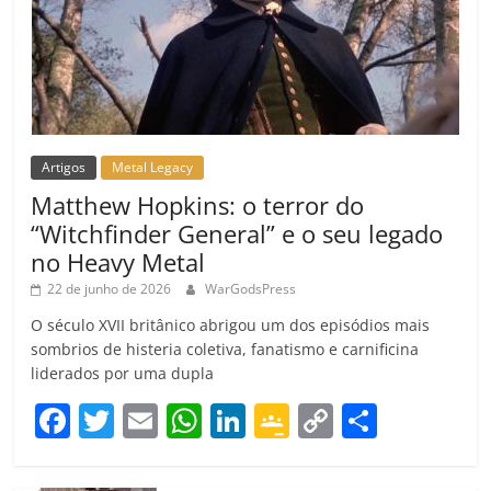
Artigos
Metal Legacy
Matthew Hopkins: o terror do
“Witchfinder General” e o seu legado
no Heavy Metal
22 de junho de 2026
WarGodsPress
O século XVII britânico abrigou um dos episódios mais
sombrios de histeria coletiva, fanatismo e carnificina
liderados por uma dupla
F
T
E
W
Li
G
C
C
a
w
m
h
n
o
o
o
c
itt
ai
at
k
o
p
m