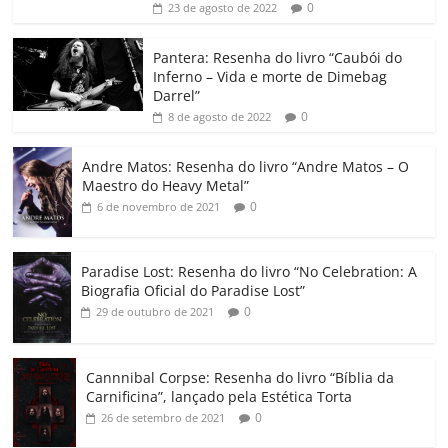
0
23 de agosto de 2022
o
p
n
Cl
n
til
o
p
a
k
h
Pantera: Resenha do livro “Caubói do
Inferno – Vida e morte de Dimebag
k
ss
ar
Darrel”
ro
0
8 de agosto de 2022
o
Andre Matos: Resenha do livro “Andre Matos – O
m
Maestro do Heavy Metal”
0
6 de novembro de 2021
Paradise Lost: Resenha do livro “No Celebration: A
Biografia Oficial do Paradise Lost”
0
29 de outubro de 2021
Cannnibal Corpse: Resenha do livro “Bíblia da
Carnificina”, lançado pela Estética Torta
0
26 de setembro de 2021