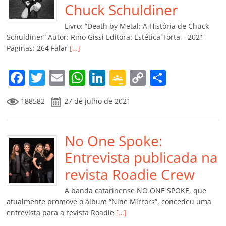
o
p
a
k
h
Chuck Schuldiner
k
ss
ar
Livro: “Death by Metal: A História de Chuck
ro
Schuldiner” Autor: Rino Gissi Editora: Estética Torta – 2021
Páginas: 264 Falar
[…]
o
m
F
T
E
W
Li
G
C
C
a
w
m
h
n
o
o
o
188582
27 de julho de 2021
c
itt
ai
at
k
o
p
m
e
er
l
s
e
gl
y
p
b
No One Spoke:
A
dI
e
Li
ar
o
p
n
Cl
n
til
Entrevista publicada na
o
p
a
k
h
revista Roadie Crew
k
ss
ar
A banda catarinense NO ONE SPOKE, que
ro
atualmente promove o álbum “Nine Mirrors”, concedeu uma
entrevista para a revista Roadie
[…]
o