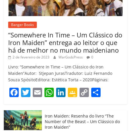
Banger Books
“Somewhere In Time – Um Clássico do
Iron Maiden” entrega ao leitor o que
há de melhor no mundo maideniano
2 de fevereiro de 2023
WarGodsPress
0
Livro: “Somewhere In Time – Um Clássico do Iron
Maiden”Autor: Stjepan JurasTradutor: Luiz Fernando
Souza SpósitoEditora: Estética Torta – 2020Páginas:
F
T
E
W
Li
G
C
C
a
w
m
h
n
o
o
o
c
itt
ai
at
k
o
p
m
Iron Maiden: Resenha do livro “The
e
er
l
s
e
gl
y
p
Number of the Beast – Um Clássico do
b
A
dI
e
Li
ar
Iron Maiden”