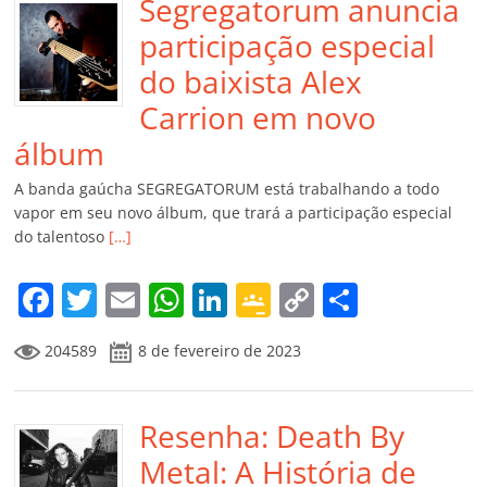
Segregatorum anuncia
participação especial
do baixista Alex
Carrion em novo
álbum
A banda gaúcha SEGREGATORUM está trabalhando a todo
vapor em seu novo álbum, que trará a participação especial
do talentoso
[…]
F
T
E
W
Li
G
C
C
a
w
m
h
n
o
o
o
204589
8 de fevereiro de 2023
c
itt
ai
at
k
o
p
m
e
er
l
s
e
gl
y
p
b
Resenha: Death By
A
dI
e
Li
ar
o
p
n
Cl
n
til
Metal: A História de