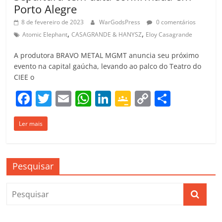
Porto Alegre
8 de fevereiro de 2023
WarGodsPress
0 comentários
,
,
Atomic Elephant
CASAGRANDE & HANYSZ
Eloy Casagrande
A produtora BRAVO METAL MGMT anuncia seu próximo
evento na capital gaúcha, levando ao palco do Teatro do
CIEE o
F
T
E
W
Li
G
C
C
a
w
m
h
n
o
o
o
Ler mais
c
itt
ai
at
k
o
p
m
e
er
l
s
e
gl
y
p
b
A
dI
e
Li
ar
Pesquisar
o
p
n
Cl
n
til
o
p
a
k
h
k
ss
ar