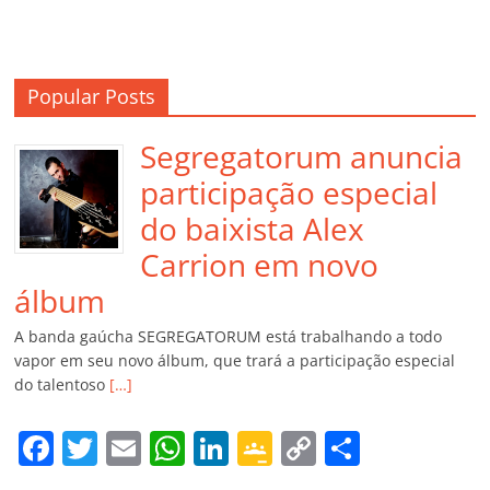
Popular Posts
Segregatorum anuncia
participação especial
do baixista Alex
Carrion em novo
álbum
A banda gaúcha SEGREGATORUM está trabalhando a todo
vapor em seu novo álbum, que trará a participação especial
do talentoso
[…]
F
T
E
W
Li
G
C
C
a
w
m
h
n
o
o
o