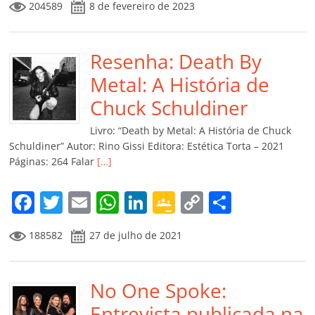
204589
8 de fevereiro de 2023
c
itt
ai
at
k
o
p
m
e
er
l
s
e
gl
y
p
b
Resenha: Death By
A
dI
e
Li
ar
o
p
n
Cl
n
til
Metal: A História de
o
p
a
k
h
Chuck Schuldiner
k
ss
ar
Livro: “Death by Metal: A História de Chuck
ro
Schuldiner” Autor: Rino Gissi Editora: Estética Torta – 2021
Páginas: 264 Falar
[…]
o
m
F
T
E
W
Li
G
C
C
a
w
m
h
n
o
o
o
188582
27 de julho de 2021
c
itt
ai
at
k
o
p
m
e
er
l
s
e
gl
y
p
b
No One Spoke:
A
dI
e
Li
ar
o
p
n
Cl
n
til
Entrevista publicada na