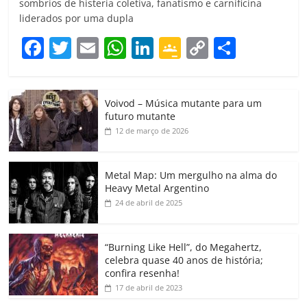
sombrios de histeria coletiva, fanatismo e carnificina
liderados por uma dupla
F
T
E
W
Li
G
C
C
a
w
m
h
n
o
o
o
c
itt
ai
at
k
o
p
m
Voivod – Música mutante para um
e
er
l
s
e
gl
y
p
futuro mutante
b
A
dI
e
Li
ar
12 de março de 2026
o
p
n
Cl
n
til
o
p
a
k
h
Metal Map: Um mergulho na alma do
Heavy Metal Argentino
k
ss
ar
24 de abril de 2025
ro
o
“Burning Like Hell”, do Megahertz,
m
celebra quase 40 anos de história;
confira resenha!
17 de abril de 2023