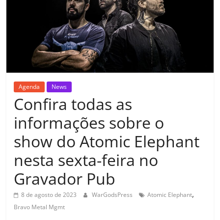
Agenda
News
Confira todas as
informações sobre o
show do Atomic Elephant
nesta sexta-feira no
Gravador Pub
,
8 de agosto de 2023
WarGodsPress
Atomic Elephant
Bravo Metal Mgmt