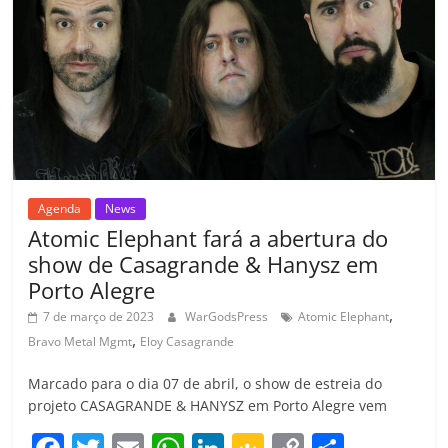
o
p
a
k
h
k
ss
ar
ro
o
m
Agenda
News
Atomic Elephant fará a abertura do
show de Casagrande & Hanysz em
Porto Alegre
,
7 de março de 2023
WarGodsPress
Atomic Elephant
,
Bravo Metal Mgmt
Eloy Casagrande
Marcado para o dia 07 de abril, o show de estreia do
projeto CASAGRANDE & HANYSZ em Porto Alegre vem