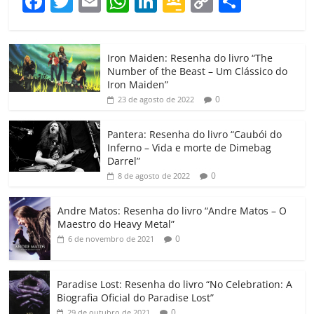
F
T
E
W
Li
G
C
C
a
w
m
h
n
o
o
o
c
itt
ai
at
k
o
p
m
Iron Maiden: Resenha do livro “The
e
er
l
s
e
gl
y
p
Number of the Beast – Um Clássico do
b
A
dI
e
Li
ar
Iron Maiden”
0
23 de agosto de 2022
o
p
n
Cl
n
til
o
p
a
k
h
Pantera: Resenha do livro “Caubói do
Inferno – Vida e morte de Dimebag
k
ss
ar
Darrel”
ro
0
8 de agosto de 2022
o
Andre Matos: Resenha do livro “Andre Matos – O
m
Maestro do Heavy Metal”
0
6 de novembro de 2021
Paradise Lost: Resenha do livro “No Celebration: A
Biografia Oficial do Paradise Lost”
0
29 de outubro de 2021