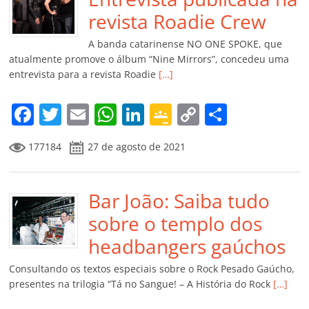
o
p
a
k
h
revista Roadie Crew
k
ss
ar
A banda catarinense NO ONE SPOKE, que
ro
atualmente promove o álbum “Nine Mirrors”, concedeu uma
entrevista para a revista Roadie
[…]
o
m
F
T
E
W
Li
G
C
C
a
w
m
h
n
o
o
o
177184
27 de agosto de 2021
c
itt
ai
at
k
o
p
m
e
er
l
s
e
gl
y
p
b
Bar João: Saiba tudo
A
dI
e
Li
ar
o
p
n
Cl
n
til
sobre o templo dos
o
p
a
k
h
headbangers gaúchos
k
ss
ar
Consultando os textos especiais sobre o Rock Pesado Gaúcho,
ro
presentes na trilogia “Tá no Sangue! – A História do Rock
[…]