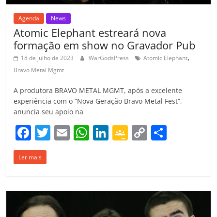
Agenda
News
Atomic Elephant estreará nova
formação em show no Gravador Pub
,
18 de julho de 2023
WarGodsPress
Atomic Elephant
Bravo Metal Mgmt
A produtora BRAVO METAL MGMT, após a excelente
experiência com o “Nova Geração Bravo Metal Fest”,
anuncia seu apoio na
F
T
E
W
Li
G
C
C
a
w
m
h
n
o
o
o
Ler mais
c
itt
ai
at
k
o
p
m
e
er
l
s
e
gl
y
p
b
A
dI
e
Li
ar
o
p
n
Cl
n
til