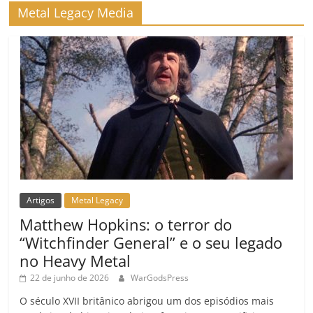
ro
Metal Legacy Media
o
m
Artigos
Metal Legacy
Matthew Hopkins: o terror do
“Witchfinder General” e o seu legado
no Heavy Metal
22 de junho de 2026
WarGodsPress
O século XVII britânico abrigou um dos episódios mais