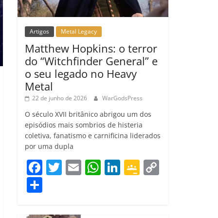
Artigos
Metal Legacy
Matthew Hopkins: o terror
do “Witchfinder General” e
o seu legado no Heavy
Metal
22 de junho de 2026
WarGodsPress
O século XVII britânico abrigou um dos
episódios mais sombrios de histeria
coletiva, fanatismo e carnificina liderados
por uma dupla
F
T
E
W
Li
G
C
a
w
m
h
n
o
o
C
c
itt
ai
at
k
o
p
o
e
er
l
s
e
gl
y
m