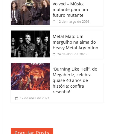
b
A
dI
e
Li
Voivod – Música
p
mutante para um
o
p
n
Cl
n
ar
futuro mutante
12 de março de 2026
o
p
a
k
til
k
ss
h
Metal Map: Um
ro
mergulho na alma do
ar
Heavy Metal Argentino
o
24 de abril de 2025
m
“Burning Like Hell”, do
Megahertz, celebra
quase 40 anos de
história; confira
resenha!
17 de abril de 2023
Popular Posts