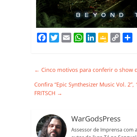
F
T
E
W
Li
G
C
a
w
m
h
n
o
o
c
itt
ai
at
k
o
p
e
er
l
s
e
gl
y
←
Cinco motivos para conferir o show 
b
A
dI
e
Li
o
p
n
Cl
n
t
Confira “Epic Synthesizer Music Vol. 2
FRITSCH
→
o
p
a
k
k
ss
ro
WarGodsPress
o
Assessor de Imprensa com a 
m