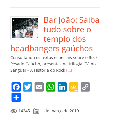
e
er
l
s
e
gl
y
m
b
A
dI
e
Li
p
o
p
n
Cl
n
ar
Bar João: Saiba
o
p
a
k
til
tudo sobre o
k
ss
h
templo dos
ro
ar
headbangers gaúchos
o
Consultando os textos especiais sobre o Rock
m
Pesado Gaúcho, presentes na trilogia “Tá no
Sangue! – A História do Rock
[…]
F
T
E
W
Li
G
C
a
w
m
h
n
o
o
C
c
itt
ai
at
k
o
p
o
14245
1 de março de 2019
e
er
l
s
e
gl
y
m
b
A
dI
e
Li
p