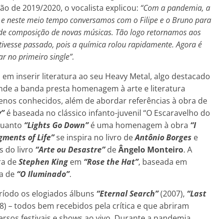
o de 2019/2020, o vocalista explicou:
“Com a pandemia, a
 e neste meio tempo conversamos com o Filipe e o Bruno para
de composição de novas músicas. Tão logo retornamos aos
tivesse passado, pois a química rolou rapidamente. Agora é
r no primeiro single”.
 em inserir literatura ao seu Heavy Metal, algo destacado
onde a banda presta homenagem à arte e literatura
menos conhecidos, além de abordar referências à obra de
y”
é baseada no clássico infanto-juvenil “O Escaravelho do
quanto
“Lights Go Down”
é uma homenagem à obra
“I
gments of Life”
se inspira no livro de
Antônio Borges
e
 do livro
“Arte ou Desastre”
de
Ângelo Monteiro
. A
ra de
Stephen King
em
“Rose the Hat”
, baseada em
la de
“O Iluminado”
.
ríodo os elogiados álbuns
“Eternal Search”
(2007),
“Last
8) – todos bem recebidos pela crítica e que abriram
ersos festivais e shows ao vivo. Durante a pandemia