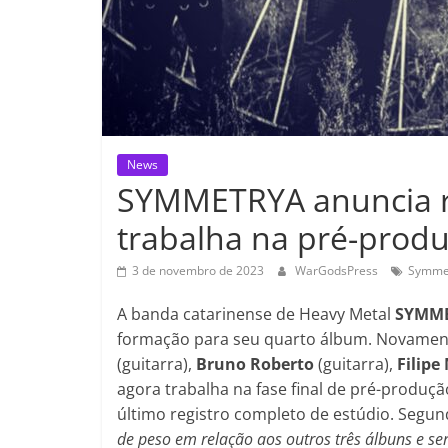
News
SYMMETRYA anuncia re
trabalha na pré-prod
3 de novembro de 2023
WarGodsPress
Symme
A banda catarinense de Heavy Metal
SYMM
formação para seu quarto álbum. Novame
(guitarra),
Bruno Roberto
(guitarra),
Filipe
agora trabalha na fase final de pré-produç
último registro completo de estúdio. Segu
de peso em relação aos outros três álbuns e se