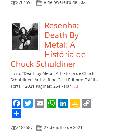
204592
8 de fevereiro de 2023
e
er
l
s
e
gl
y
m
b
A
dI
e
Li
p
o
p
n
Cl
n
ar
Resenha:
o
p
a
k
til
Death By
k
ss
h
Metal: A
ro
ar
História de
o
Chuck Schuldiner
m
Livro: “Death by Metal: A História de Chuck
Schuldiner” Autor: Rino Gissi Editora: Estética
Torta – 2021 Páginas: 264 Falar
[…]
F
T
E
W
Li
G
C
a
w
m
h
n
o
o
C
c
itt
ai
at
k
o
p
o
188587
27 de julho de 2021