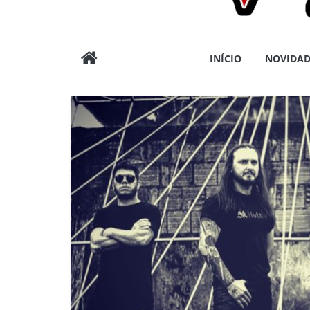
Wargods
INÍCIO
NOVIDAD
Press
Assessoria
e
Conteúdos