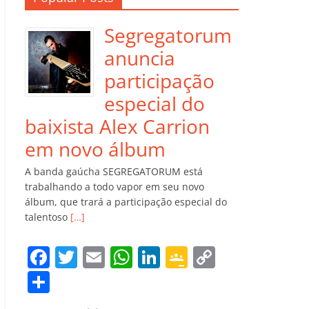
Segregatorum
anuncia
participação
especial do
baixista Alex Carrion
em novo álbum
A banda gaúcha SEGREGATORUM está
trabalhando a todo vapor em seu novo
álbum, que trará a participação especial do
talentoso
[…]
F
T
E
W
Li
G
C
a
w
m
h
n
o
o
C
c
itt
ai
at
k
o
p
o