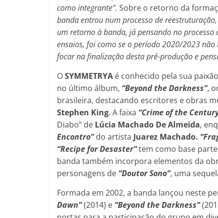
como integrante”.
Sobre o retorno da formaçã
banda entrou num processo de reestruturação,
um retorno à banda, já pensando no processo 
ensaios, foi como se o período 2020/2023 não 
focar na finalização desta pré-produção e pensa
O
SYMMETRYA
é conhecido pela sua paixão
no último álbum,
“Beyond the Darkness”
, 
brasileira, destacando escritores e obras 
Stephen King
. A faixa
“Crime of the Centur
Diabo” de
Lúcia Machado De Almeida
, en
Encontro”
do artista
Juarez Machado.
“Fra
“Recipe for Desaster”
tem como base partes
banda também incorpora elementos da ob
personagens de
“Doutor Sono”
, uma seque
Formada em 2002, a banda lançou neste pe
Dawn”
(2014) e
“Beyond the Darkness”
(201
portas para a participação do grupo em div