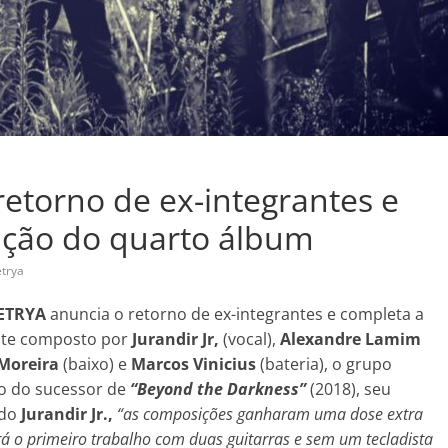
torno de ex-integrantes e
ução do quarto álbum
trya
ETRYA
anuncia o retorno de ex-integrantes e completa a
nte composto por
Jurandir Jr,
(vocal),
Alexandre Lamim
 Moreira
(baixo) e
Marcos Vinicius
(bateria), o grupo
ão do sucessor de
“Beyond the Darkness”
(2018), seu
ndo
Jurandir Jr.,
“as composições ganharam uma dose extra
rá o primeiro trabalho com duas guitarras e sem um tecladista