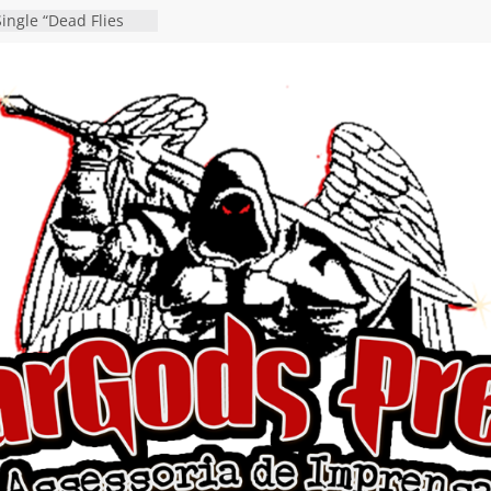
ingle “Dead Flies
á nas plataformas em
rge A. Romero
en detalha a
“Fly Rig” definitivo
estival Hell’s Heroes
vídeo de guitar & bass
e “Eclipse”, segundo
um “Dreaming”
tiona a
e a artificialidade
ngle e videoclipe de
s”
da gaúcha de Heavy
debut “Hellforge”