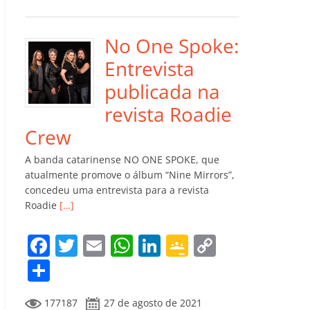
e
er
l
s
e
gl
y
m
b
A
dI
e
Li
p
o
p
n
Cl
n
ar
No One Spoke:
o
p
a
k
til
Entrevista
k
ss
h
publicada na
ro
ar
revista Roadie
o
Crew
m
A banda catarinense NO ONE SPOKE, que
atualmente promove o álbum “Nine Mirrors”,
concedeu uma entrevista para a revista
Roadie
[…]
F
T
E
W
Li
G
C
a
w
m
h
n
o
o
C
c
itt
ai
at
k
o
p
o
177187
27 de agosto de 2021