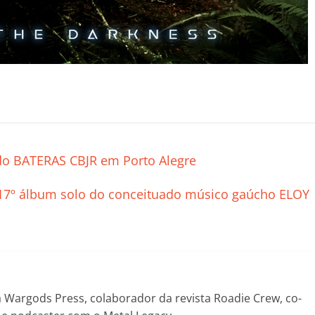
C
o
m
p
do BATERAS CBJR em Porto Alegre
ar
il
”, 17º álbum solo do conceituado músico gaúcho ELOY
h
ar
Wargods Press, colaborador da revista Roadie Crew, co-