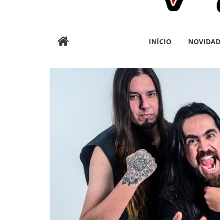
Wargods
INÍCIO
NOVIDAD
Press
Assessoria
e
Conteúdos