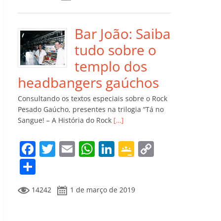
e
er
l
s
e
gl
y
m
b
A
dI
e
Li
p
o
p
n
Cl
n
ar
Bar João: Saiba
o
p
a
k
til
tudo sobre o
k
ss
h
templo dos
ro
ar
headbangers gaúchos
o
Consultando os textos especiais sobre o Rock
m
Pesado Gaúcho, presentes na trilogia “Tá no
Sangue! – A História do Rock
[…]
F
T
E
W
Li
G
C
a
w
m
h
n
o
o
C
c
itt
ai
at
k
o
p
o
14242
1 de março de 2019
e
er
l
s
e
gl
y
m
b
A
dI
e
Li
p