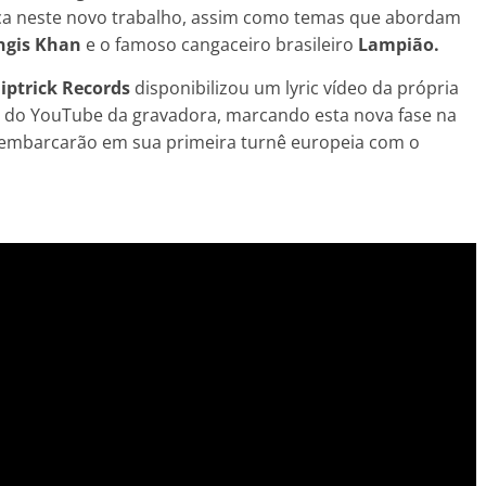
a neste novo trabalho, assim como temas que abordam
ngis Khan
e o famoso cangaceiro brasileiro
Lampião.
liptrick Records
disponibilizou um lyric vídeo da própria
al do YouTube da gravadora, marcando esta nova fase na
 embarcarão em sua primeira turnê europeia com o