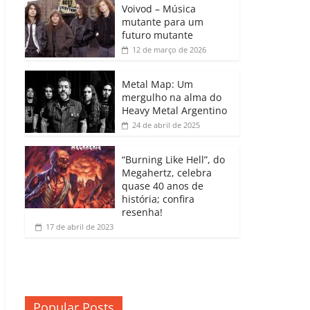
b
A
dI
e
Li
Voivod – Música
p
mutante para um
o
p
n
Cl
n
ar
futuro mutante
12 de março de 2026
o
p
a
k
til
k
ss
h
Metal Map: Um
ro
mergulho na alma do
ar
Heavy Metal Argentino
o
24 de abril de 2025
m
“Burning Like Hell”, do
Megahertz, celebra
quase 40 anos de
história; confira
resenha!
17 de abril de 2023
Popular Posts