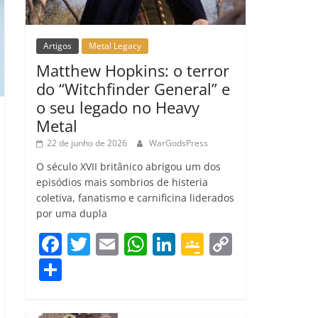
Artigos
Metal Legacy
Matthew Hopkins: o terror
do “Witchfinder General” e
o seu legado no Heavy
Metal
22 de junho de 2026
WarGodsPress
O século XVII britânico abrigou um dos
episódios mais sombrios de histeria
coletiva, fanatismo e carnificina liderados
por uma dupla
F
T
E
W
Li
G
C
a
w
m
h
n
o
o
C
c
itt
ai
at
k
o
p
o
e
er
l
s
e
gl
y
m