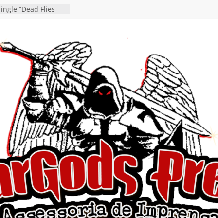
ingle “Dead Flies
á nas plataformas em
rge A. Romero
en detalha a
“Fly Rig” definitivo
estival Hell’s Heroes
vídeo de guitar & bass
e “Eclipse”, segundo
um “Dreaming”
tiona a
e a artificialidade
ngle e videoclipe de
s”
da gaúcha de Heavy
debut “Hellforge”