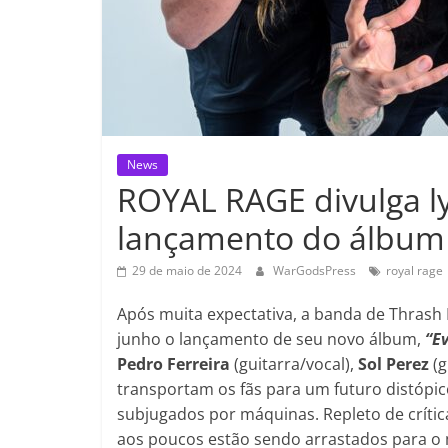
News
ROYAL RAGE divulga ly
lançamento do álbum 
29 de maio de 2024
WarGodsPress
royal rage
Após muita expectativa, a banda de Thrash 
junho o lançamento de seu novo álbum,
“E
Pedro Ferreira
(guitarra/vocal),
Sol Perez
(g
transportam os fãs para um futuro distópi
subjugados por máquinas. Repleto de crític
aos poucos estão sendo arrastados para o mu