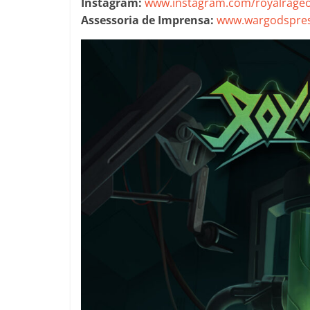
Instagram:
www.instagram.com/royalrageof
Assessoria de Imprensa:
www.wargodspres