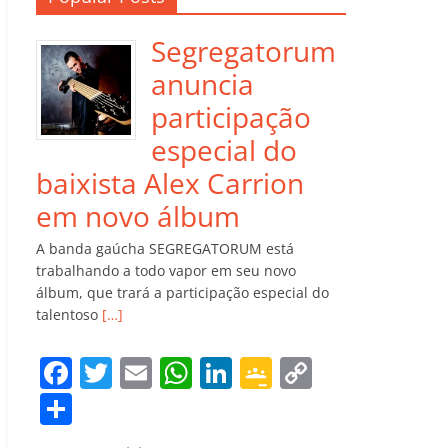
Segregatorum
anuncia
participação
especial do
baixista Alex Carrion
em novo álbum
A banda gaúcha SEGREGATORUM está
trabalhando a todo vapor em seu novo
álbum, que trará a participação especial do
talentoso
[…]
F
T
E
W
Li
G
C
a
w
m
h
n
o
o
C
c
itt
ai
at
k
o
p
o