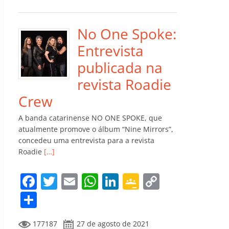
e
er
l
s
e
gl
y
m
b
A
dI
e
Li
p
o
p
n
Cl
n
ar
No One Spoke:
o
p
a
k
til
Entrevista
k
ss
h
publicada na
ro
ar
revista Roadie
o
Crew
m
A banda catarinense NO ONE SPOKE, que
atualmente promove o álbum “Nine Mirrors”,
concedeu uma entrevista para a revista
Roadie
[…]
F
T
E
W
Li
G
C
a
w
m
h
n
o
o
C
c
itt
ai
at
k
o
p
o
177187
27 de agosto de 2021