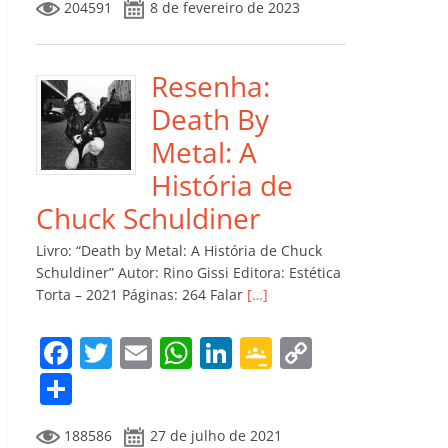
204591
8 de fevereiro de 2023
e
er
l
s
e
gl
y
m
b
A
dI
e
Li
p
o
p
n
Cl
n
ar
Resenha:
o
p
a
k
til
Death By
k
ss
h
Metal: A
ro
ar
História de
o
Chuck Schuldiner
m
Livro: “Death by Metal: A História de Chuck
Schuldiner” Autor: Rino Gissi Editora: Estética
Torta – 2021 Páginas: 264 Falar
[…]
F
T
E
W
Li
G
C
a
w
m
h
n
o
o
C
c
itt
ai
at
k
o
p
o
188586
27 de julho de 2021