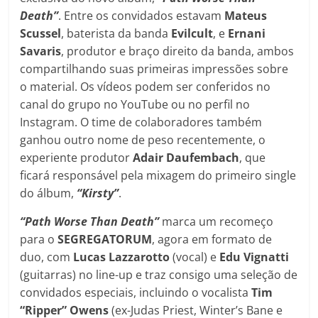
Death”
. Entre os convidados estavam
Mateus
Scussel
, baterista da banda
Evilcult
, e
Ernani
Savaris
, produtor e braço direito da banda, ambos
compartilhando suas primeiras impressões sobre
o material. Os vídeos podem ser conferidos no
canal do grupo no YouTube ou no perfil no
Instagram. O time de colaboradores também
ganhou outro nome de peso recentemente, o
experiente produtor
Adair Daufembach
, que
ficará responsável pela mixagem do primeiro single
do álbum,
“Kirsty”
.
“Path Worse Than Death”
marca um recomeço
para o
SEGREGATORUM
, agora em formato de
duo, com
Lucas Lazzarotto
(vocal) e
Edu Vignatti
(guitarras) no line-up e traz consigo uma seleção de
convidados especiais, incluindo o vocalista
Tim
“Ripper” Owens
(ex-Judas Priest, Winter’s Bane e