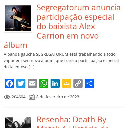
Segregatorum anuncia
participação especial
do baixista Alex
Carrion em novo
álbum
A banda gaúcha SEGREGATORUM está trabalhando a todo
vapor em seu novo álbum, que trará a participação especial
do talentoso
[…]
F
T
E
W
Li
G
C
C
a
w
m
h
n
o
o
o
204604
8 de fevereiro de 2023
c
itt
ai
at
k
o
p
m
e
er
l
s
e
gl
y
p
b
Resenha: Death By
A
dI
e
Li
ar