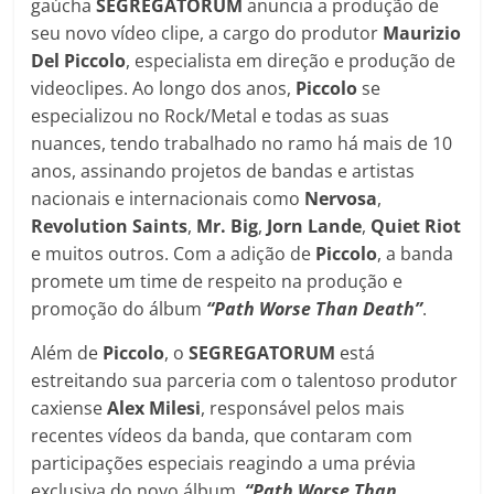
gaúcha
SEGREGATORUM
anuncia a produção de
seu novo vídeo clipe, a cargo do produtor
Maurizio
Del Piccolo
, especialista em direção e produção de
videoclipes. Ao longo dos anos,
Piccolo
se
especializou no Rock/Metal e todas as suas
nuances, tendo trabalhado no ramo há mais de 10
anos, assinando projetos de bandas e artistas
nacionais e internacionais como
Nervosa
,
Revolution Saints
,
Mr. Big
,
Jorn Lande
,
Quiet Riot
e muitos outros. Com a adição de
Piccolo
, a banda
promete um time de respeito na produção e
promoção do álbum
“Path Worse Than Death”
.
Além de
Piccolo
, o
SEGREGATORUM
está
estreitando sua parceria com o talentoso produtor
caxiense
Alex
Milesi
, responsável pelos mais
recentes vídeos da banda, que contaram com
participações especiais reagindo a uma prévia
exclusiva do novo álbum,
“Path Worse Than