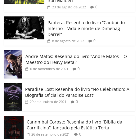
b
A
dI
e
Li
ar
Iron Maiden”
0
23 de agosto de 2022
o
p
n
Cl
n
til
o
p
a
k
h
Pantera: Resenha do livro “Caubói do
Inferno – Vida e morte de Dimebag
k
ss
ar
Darrel”
ro
0
8 de agosto de 2022
o
Andre Matos: Resenha do livro “Andre Matos – O
m
Maestro do Heavy Metal”
0
6 de novembro de 2021
Paradise Lost: Resenha do livro “No Celebration: A
Biografia Oficial do Paradise Lost”
0
29 de outubro de 2021
Cannnibal Corpse: Resenha do livro “Bíblia da
Carnificina”, lançado pela Estética Torta
0
26 de setembro de 2021