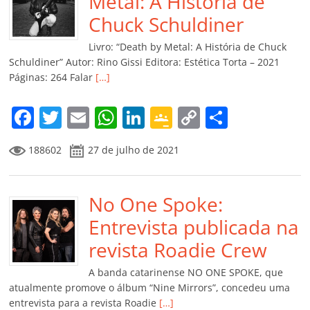
o
p
n
Cl
n
til
Metal: A História de
o
p
a
k
h
Chuck Schuldiner
k
ss
ar
Livro: “Death by Metal: A História de Chuck
ro
Schuldiner” Autor: Rino Gissi Editora: Estética Torta – 2021
Páginas: 264 Falar
[…]
o
m
F
T
E
W
Li
G
C
C
a
w
m
h
n
o
o
o
188602
27 de julho de 2021
c
itt
ai
at
k
o
p
m
e
er
l
s
e
gl
y
p
b
No One Spoke:
A
dI
e
Li
ar
o
p
n
Cl
n
til
Entrevista publicada na
o
p
a
k
h
revista Roadie Crew
k
ss
ar
A banda catarinense NO ONE SPOKE, que
ro
atualmente promove o álbum “Nine Mirrors”, concedeu uma
entrevista para a revista Roadie
[…]