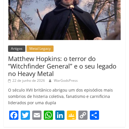
Artigos
Metal Legacy
Matthew Hopkins: o terror do
“Witchfinder General” e o seu legado
no Heavy Metal
22 de junho de 2026
WarGodsPress
O século XVII britânico abrigou um dos episódios mais
sombrios de histeria coletiva, fanatismo e carnificina
liderados por uma dupla
F
T
E
W
Li
G
C
C
a
w
m
h
n
o
o
o