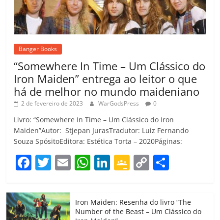
Banger Books
“Somewhere In Time – Um Clássico do
Iron Maiden” entrega ao leitor o que
há de melhor no mundo maideniano
2 de fevereiro de 2023
WarGodsPress
0
Livro: “Somewhere In Time – Um Clássico do Iron
Maiden”Autor: Stjepan JurasTradutor: Luiz Fernando
Souza SpósitoEditora: Estética Torta – 2020Páginas:
F
T
E
W
Li
G
C
C
a
w
m
h
n
o
o
o
c
itt
ai
at
k
o
p
m
Iron Maiden: Resenha do livro “The
e
er
l
s
e
gl
y
p
Number of the Beast – Um Clássico do