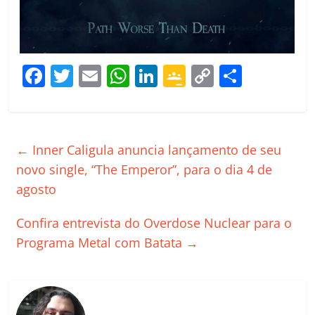
F
T
E
W
Li
G
C
C
a
w
m
h
n
o
o
o
c
itt
ai
at
k
o
p
m
e
er
l
s
e
gl
y
p
←
Inner Caligula anuncia lançamento de seu
b
A
dI
e
Li
ar
novo single, “The Emperor”, para o dia 4 de
o
p
n
Cl
n
til
agosto
o
p
a
k
h
Confira entrevista do Overdose Nuclear para o
k
ss
ar
Programa Metal com Batata
→
ro
o
m