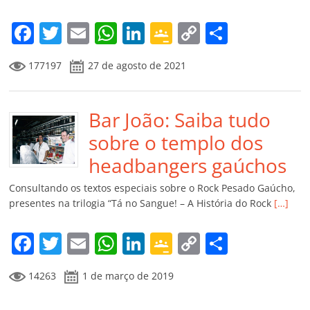
o
m
F
T
E
W
Li
G
C
C
a
w
m
h
n
o
o
o
177197
27 de agosto de 2021
c
itt
ai
at
k
o
p
m
e
er
l
s
e
gl
y
p
b
Bar João: Saiba tudo
A
dI
e
Li
ar
o
p
n
Cl
n
til
sobre o templo dos
o
p
a
k
h
headbangers gaúchos
k
ss
ar
Consultando os textos especiais sobre o Rock Pesado Gaúcho,
ro
presentes na trilogia “Tá no Sangue! – A História do Rock
[…]
o
F
T
E
W
Li
G
C
C
m
a
w
m
h
n
o
o
o
14263
1 de março de 2019
c
itt
ai
at
k
o
p
m
e
er
l
s
e
gl
y
p