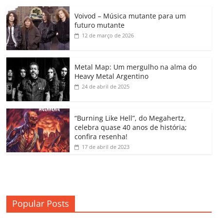
c
itt
ai
at
k
o
p
m
Voivod – Música mutante para um
e
er
l
s
e
gl
y
p
futuro mutante
b
A
dI
e
Li
ar
12 de março de 2026
o
p
n
Cl
n
til
o
p
a
k
h
Metal Map: Um mergulho na alma do
Heavy Metal Argentino
k
ss
ar
24 de abril de 2025
ro
o
“Burning Like Hell”, do Megahertz,
m
celebra quase 40 anos de história;
confira resenha!
17 de abril de 2023
Popular Posts