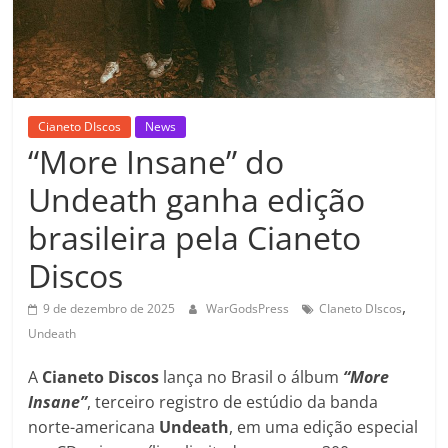
Cianeto DIscos
News
“More Insane” do
Undeath ganha edição
brasileira pela Cianeto
Discos
,
9 de dezembro de 2025
WarGodsPress
CIaneto DIscos
Undeath
A
Cianeto Discos
lança no Brasil o álbum
“More
Insane”
, terceiro registro de estúdio da banda
norte-americana
Undeath
, em uma edição especial