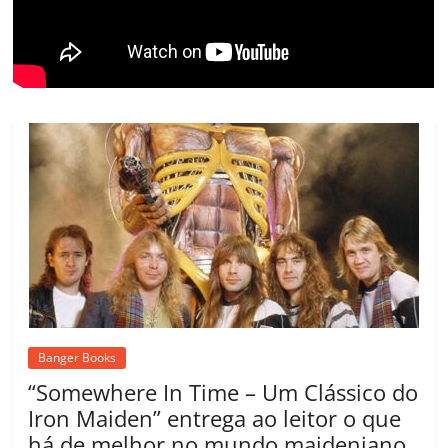
o
m
Banger Books
“Somewhere In Time – Um Clássico do
Iron Maiden” entrega ao leitor o que
há de melhor no mundo maideniano