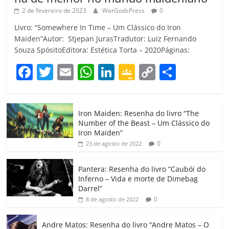
2 de fevereiro de 2023
WarGodsPress
0
Livro: “Somewhere In Time – Um Clássico do Iron
Maiden”Autor: Stjepan JurasTradutor: Luiz Fernando
Souza SpósitoEditora: Estética Torta – 2020Páginas:
F
T
E
W
Li
G
C
C
a
w
m
h
n
o
o
o
c
itt
ai
at
k
o
p
m
Iron Maiden: Resenha do livro “The
e
er
l
s
e
gl
y
p
Number of the Beast – Um Clássico do
b
A
dI
e
Li
ar
Iron Maiden”
0
23 de agosto de 2022
o
p
n
Cl
n
til
o
p
a
k
h
Pantera: Resenha do livro “Caubói do
Inferno – Vida e morte de Dimebag
k
ss
ar
Darrel”
ro
0
8 de agosto de 2022
o
Andre Matos: Resenha do livro “Andre Matos – O