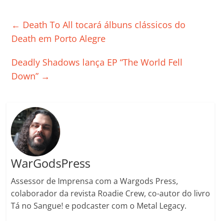
c
itt
ai
at
k
o
p
m
e
er
l
s
e
gl
y
p
←
Death To All tocará álbuns clássicos do
b
A
dI
e
Li
ar
Death em Porto Alegre
o
p
n
Cl
n
til
Deadly Shadows lança EP “The World Fell
o
p
a
k
h
Down”
→
k
ss
ar
ro
o
m
WarGodsPress
Assessor de Imprensa com a Wargods Press,
colaborador da revista Roadie Crew, co-autor do livro
Tá no Sangue! e podcaster com o Metal Legacy.