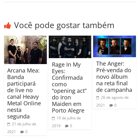
Você pode gostar também
The Anger:
Rage In My
Pré-venda do
Arcana Mea:
Eyes:
novo álbum
Banda
Confirmada
na reta final
participará
como
de campanha
de live no
“opening act”
canal Heavy
do Iron
26 de agosto de
Metal Online
Maiden em
2021
0
nesta
Porto Alegre
segunda
19 de julho de
21 de julho de
2019
0
2021
0