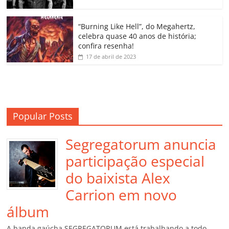
ro
o
“Burning Like Hell”, do Megahertz,
m
celebra quase 40 anos de história;
confira resenha!
17 de abril de 2023
Popular Posts
Segregatorum anuncia
participação especial
do baixista Alex
Carrion em novo
álbum
A banda gaúcha SEGREGATORUM está trabalhando a todo