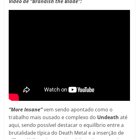
Vídeo de “Brandish the Blade”:
“More Insane”
vem sendo apontado como o
trabalho mais ousado e complexo do
Undeath
até
aqui, sendo possível destacar o equilíbrio entre a
brutalidade típica do Death Metal e a inserção de