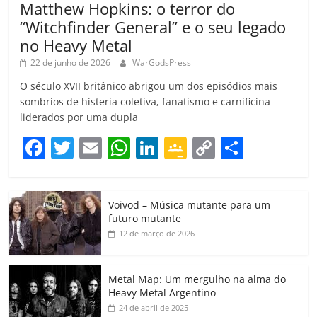
Matthew Hopkins: o terror do
“Witchfinder General” e o seu legado
no Heavy Metal
22 de junho de 2026
WarGodsPress
O século XVII britânico abrigou um dos episódios mais
sombrios de histeria coletiva, fanatismo e carnificina
liderados por uma dupla
F
T
E
W
Li
G
C
C
a
w
m
h
n
o
o
o
c
itt
ai
at
k
o
p
m
Voivod – Música mutante para um
e
er
l
s
e
gl
y
p
futuro mutante
b
A
dI
e
Li
ar
12 de março de 2026
o
p
n
Cl
n
til
o
p
a
k
h
Metal Map: Um mergulho na alma do
Heavy Metal Argentino
k
ss
ar
24 de abril de 2025