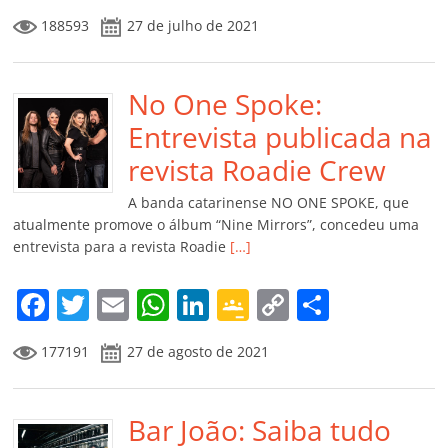
a
w
m
h
n
o
o
o
188593
27 de julho de 2021
c
itt
ai
at
k
o
p
m
e
er
l
s
e
gl
y
p
b
No One Spoke:
A
dI
e
Li
ar
o
p
n
Cl
n
til
Entrevista publicada na
o
p
a
k
h
revista Roadie Crew
k
ss
ar
A banda catarinense NO ONE SPOKE, que
ro
atualmente promove o álbum “Nine Mirrors”, concedeu uma
entrevista para a revista Roadie
[…]
o
m
F
T
E
W
Li
G
C
C
a
w
m
h
n
o
o
o
177191
27 de agosto de 2021
c
itt
ai
at
k
o
p
m
e
er
l
s
e
gl
y
p
b
Bar João: Saiba tudo
A
dI
e
Li
ar