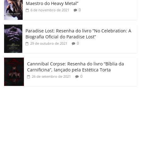
m
Maestro do Heavy Metal”
0
6 de novembro de 2021
Paradise Lost: Resenha do livro “No Celebration: A
Biografia Oficial do Paradise Lost”
0
29 de outubro de 2021
Cannnibal Corpse: Resenha do livro “Bíblia da
Carnificina”, lançado pela Estética Torta
0
26 de setembro de 2021