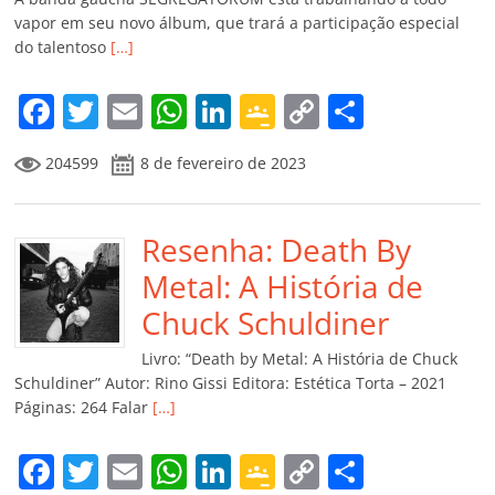
vapor em seu novo álbum, que trará a participação especial
do talentoso
[…]
F
T
E
W
Li
G
C
C
a
w
m
h
n
o
o
o
204599
8 de fevereiro de 2023
c
itt
ai
at
k
o
p
m
e
er
l
s
e
gl
y
p
b
Resenha: Death By
A
dI
e
Li
ar
o
p
n
Cl
n
til
Metal: A História de
o
p
a
k
h
Chuck Schuldiner
k
ss
ar
Livro: “Death by Metal: A História de Chuck
ro
Schuldiner” Autor: Rino Gissi Editora: Estética Torta – 2021
Páginas: 264 Falar
[…]
o
m
F
T
E
W
Li
G
C
C