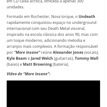
em CD caixa acrílica, limitada a apenas 300
unidades.
Formado em Rochester, Nova Iorque, o
Undeath
rapidamente conquistou espaço no underground
internacional com seu Death Metal visceral,
inspirado na escola clássica dos anos 90, mas com
um toque moderno, adicionando melodia e
arranjos mais complexos. A formação responsável
por
“More Insane”
reúne
Alexander Jones
(vocais),
Kyle
Beam
e
Jared
Welch
(guitarras),
Tommy
Wall
(baixo) e
Matt
Browning
(bateria).
Vídeo de “More Insane”: