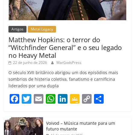
Artigos
Metal Legacy
Matthew Hopkins: o terror do
“Witchfinder General” e o seu legado
no Heavy Metal
22 de junho de 2026
WarGodsPress
O século XVII britânico abrigou um dos episódios mais
sombrios de histeria coletiva, fanatismo e carnificina
liderados por uma dupla
F
T
E
W
Li
G
C
C
a
w
m
h
n
o
o
o
c
itt
ai
at
k
o
p
m
Voivod – Música mutante para um
e
er
l
s
e
gl
y
p
futuro mutante