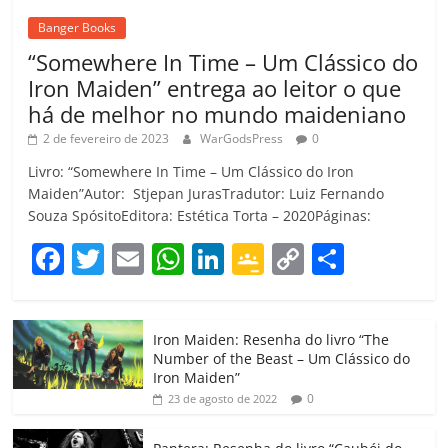
Banger Books
“Somewhere In Time – Um Clássico do
Iron Maiden” entrega ao leitor o que
há de melhor no mundo maideniano
2 de fevereiro de 2023
WarGodsPress
0
Livro: “Somewhere In Time – Um Clássico do Iron
Maiden”Autor: Stjepan JurasTradutor: Luiz Fernando
Souza SpósitoEditora: Estética Torta – 2020Páginas:
F
T
E
W
Li
G
C
C
a
w
m
h
n
o
o
o
c
itt
ai
at
k
o
p
m
Iron Maiden: Resenha do livro “The
e
er
l
s
e
gl
y
p
Number of the Beast – Um Clássico do
b
A
dI
e
Li
ar
Iron Maiden”
0
23 de agosto de 2022
o
p
n
Cl
n
til