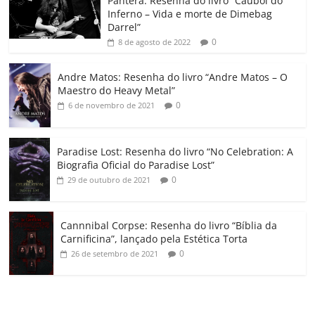
o
p
a
k
h
Pantera: Resenha do livro “Caubói do
Inferno – Vida e morte de Dimebag
k
ss
ar
Darrel”
ro
0
8 de agosto de 2022
o
Andre Matos: Resenha do livro “Andre Matos – O
m
Maestro do Heavy Metal”
0
6 de novembro de 2021
Paradise Lost: Resenha do livro “No Celebration: A
Biografia Oficial do Paradise Lost”
0
29 de outubro de 2021
Cannnibal Corpse: Resenha do livro “Bíblia da
Carnificina”, lançado pela Estética Torta
0
26 de setembro de 2021