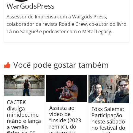
WarGodsPress
Assessor de Imprensa com a Wargods Press,
colaborador da revista Roadie Crew, co-autor do livro
Tá no Sangue! e podcaster com o Metal Legacy.
Você pode gostar também
CACTEK
Assista ao
divulga
Föxx Salema:
vídeo de
minidocume
Participação
“Inside (2023
ntário e lança
neste sábado
remix”), do
a versão
no festival do
guitarrista