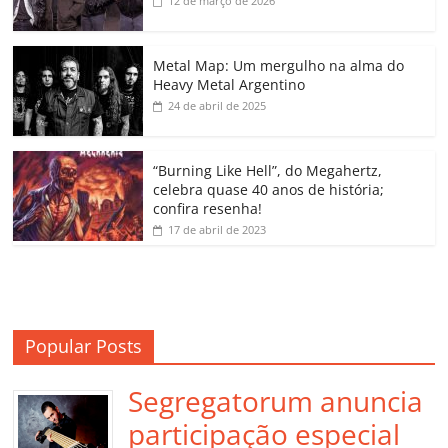
b
A
dI
e
Li
ar
12 de março de 2026
o
p
n
Cl
n
til
o
p
a
k
h
Metal Map: Um mergulho na alma do
Heavy Metal Argentino
k
ss
ar
24 de abril de 2025
ro
o
“Burning Like Hell”, do Megahertz,
m
celebra quase 40 anos de história;
confira resenha!
17 de abril de 2023
Popular Posts
Segregatorum anuncia
participação especial