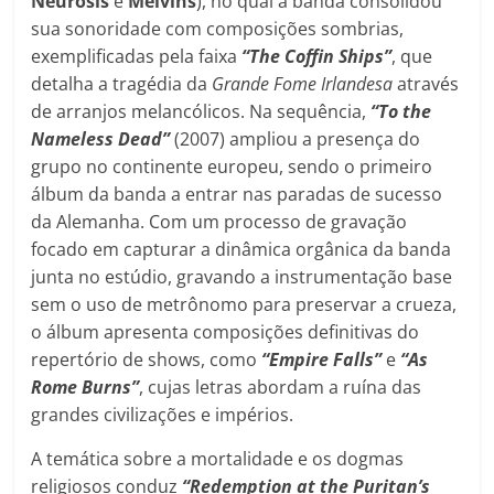
Neurosis
e
Melvins
), no qual a banda consolidou
sua sonoridade com composições sombrias,
exemplificadas pela faixa
“The Coffin Ships”
, que
detalha a tragédia da
Grande Fome Irlandesa
através
de arranjos melancólicos. Na sequência,
“To the
Nameless Dead”
(2007) ampliou a presença do
grupo no continente europeu, sendo o primeiro
álbum da banda a entrar nas paradas de sucesso
da Alemanha. Com um processo de gravação
focado em capturar a dinâmica orgânica da banda
junta no estúdio, gravando a instrumentação base
sem o uso de metrônomo para preservar a crueza,
o álbum apresenta composições definitivas do
repertório de shows, como
“Empire Falls”
e
“As
Rome Burns”
, cujas letras abordam a ruína das
grandes civilizações e impérios.
A temática sobre a mortalidade e os dogmas
religiosos conduz
“Redemption at the Puritan’s