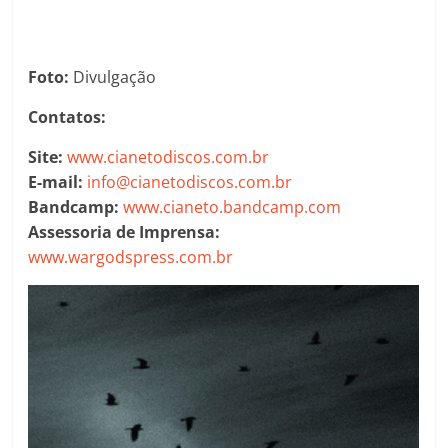
Foto:
Divulgação
Contatos:
Site:
www.cianetodiscos.com.br
E-mail:
info@cianetodiscos.com.br
Bandcamp:
www.cianeto.bandcamp.com
Assessoria de Imprensa:
www.wargodspress.com.br