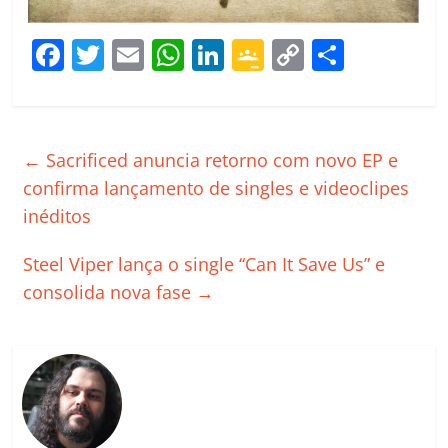
F
T
E
W
Li
G
C
C
a
w
m
h
n
o
o
o
c
itt
ai
at
k
o
p
m
e
er
l
s
e
gl
y
p
←
Sacrificed anuncia retorno com novo EP e
b
A
dI
e
Li
ar
confirma lançamento de singles e videoclipes
o
p
n
Cl
n
til
inéditos
o
p
a
k
h
Steel Viper lança o single “Can It Save Us” e
k
ss
ar
consolida nova fase
→
ro
o
m