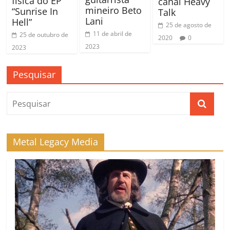
física do EP
canal Heavy
mineiro Beto
“Sunrise In
Talk
Lani
Hell”
25 de agosto de
11 de abril de
25 de outubro de
2020
0
2023
2023
Pesquisar
Metal Legacy Media