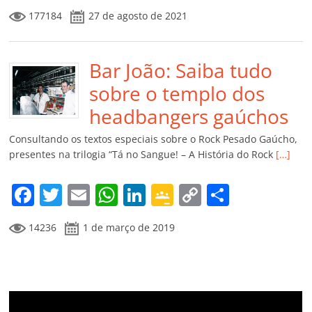
a
w
m
h
n
o
o
o
177184
27 de agosto de 2021
c
itt
ai
at
k
o
p
m
e
er
l
s
e
gl
y
p
b
Bar João: Saiba tudo
A
dI
e
Li
ar
o
p
n
Cl
n
til
sobre o templo dos
o
p
a
k
h
headbangers gaúchos
k
ss
ar
Consultando os textos especiais sobre o Rock Pesado Gaúcho,
ro
presentes na trilogia “Tá no Sangue! – A História do Rock
[…]
o
F
T
E
W
Li
G
C
C
m
a
w
m
h
n
o
o
o
14236
1 de março de 2019
c
itt
ai
at
k
o
p
m
e
er
l
s
e
gl
y
p
b
A
dI
e
Li
ar
o
p
n
Cl
n
til