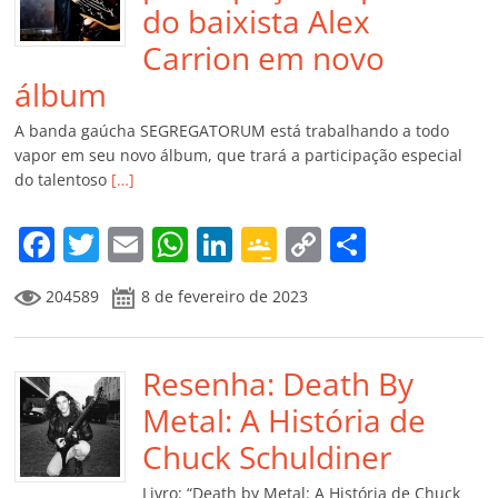
do baixista Alex
Carrion em novo
álbum
A banda gaúcha SEGREGATORUM está trabalhando a todo
vapor em seu novo álbum, que trará a participação especial
do talentoso
[…]
F
T
E
W
Li
G
C
C
a
w
m
h
n
o
o
o
204589
8 de fevereiro de 2023
c
itt
ai
at
k
o
p
m
e
er
l
s
e
gl
y
p
b
Resenha: Death By
A
dI
e
Li
ar
o
p
n
Cl
n
til
Metal: A História de
o
p
a
k
h
Chuck Schuldiner
k
ss
ar
Livro: “Death by Metal: A História de Chuck