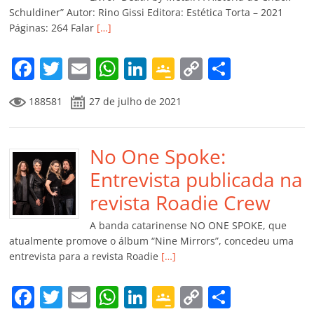
ro
Schuldiner” Autor: Rino Gissi Editora: Estética Torta – 2021
Páginas: 264 Falar
[…]
o
m
F
T
E
W
Li
G
C
C
a
w
m
h
n
o
o
o
188581
27 de julho de 2021
c
itt
ai
at
k
o
p
m
e
er
l
s
e
gl
y
p
b
No One Spoke:
A
dI
e
Li
ar
o
p
n
Cl
n
til
Entrevista publicada na
o
p
a
k
h
revista Roadie Crew
k
ss
ar
A banda catarinense NO ONE SPOKE, que
ro
atualmente promove o álbum “Nine Mirrors”, concedeu uma
entrevista para a revista Roadie
[…]
o
m
F
T
E
W
Li
G
C
C