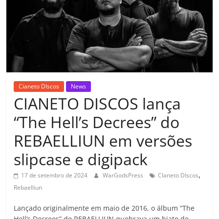
Cianeto DIscos
News
CIANETO DISCOS lança
“The Hell’s Decrees” do
REBAELLIUN em versões
slipcase e digipack
,
17 de setembro de 2024
WarGodsPress
CIaneto DIscos
Rebaelliun
Lançado originalmente em maio de 2016, o álbum “The
Hell’s Decrees” do REBAELLIUN quebrava um hiato de