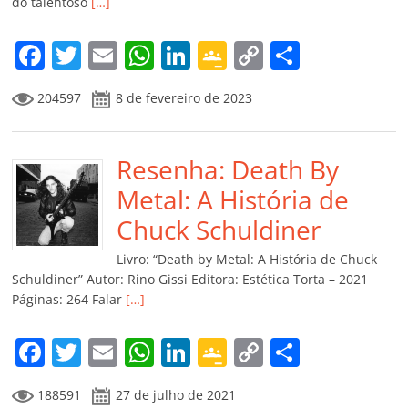
do talentoso
[…]
F
T
E
W
Li
G
C
C
a
w
m
h
n
o
o
o
204597
8 de fevereiro de 2023
c
itt
ai
at
k
o
p
m
e
er
l
s
e
gl
y
p
b
Resenha: Death By
A
dI
e
Li
ar
o
p
n
Cl
n
til
Metal: A História de
o
p
a
k
h
Chuck Schuldiner
k
ss
ar
Livro: “Death by Metal: A História de Chuck
ro
Schuldiner” Autor: Rino Gissi Editora: Estética Torta – 2021
Páginas: 264 Falar
[…]
o
m
F
T
E
W
Li
G
C
C
a
w
m
h
n
o
o
o
188591
27 de julho de 2021