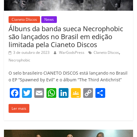
m
Cianeto DIscos
News
Álbuns da banda sueca Necrophobic
são lançados no Brasil em edição
limitada pela Cianeto Discos
,
3 de outubro de 2023
WarGodsPress
CIaneto DIscos
Necrophobic
O selo brasileiro CIANETO DISCOS está lançando no Brasil
o EP “Spawned by Evil” e o álbum “The Third Antichrist”
F
T
E
W
Li
G
C
C
a
w
m
h
n
o
o
o
Ler mais
c
itt
ai
at
k
o
p
m
e
er
l
s
e
gl
y
p
b
A
dI
e
Li
ar