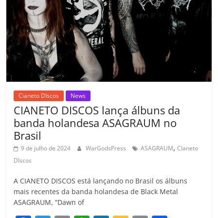
o
p
a
k
h
k
ss
ar
ro
o
m
Cianeto DIscos
News
CIANETO DISCOS lança álbuns da
banda holandesa ASAGRAUM no
Brasil
,
9 de julho de 2024
WarGodsPress
ASAGRAUM
CIaneto
DIscos
A CIANETO DISCOS está lançando no Brasil os álbuns
mais recentes da banda holandesa de Black Metal
ASAGRAUM, “Dawn of