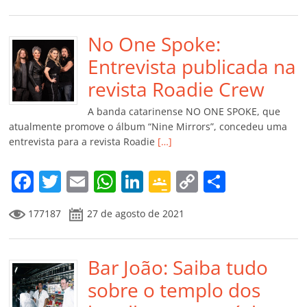
c
itt
ai
at
k
o
p
m
e
er
l
s
e
gl
y
p
b
No One Spoke:
A
dI
e
Li
ar
o
p
n
Cl
n
til
Entrevista publicada na
o
p
a
k
h
revista Roadie Crew
k
ss
ar
A banda catarinense NO ONE SPOKE, que
ro
atualmente promove o álbum “Nine Mirrors”, concedeu uma
entrevista para a revista Roadie
[…]
o
m
F
T
E
W
Li
G
C
C
a
w
m
h
n
o
o
o
177187
27 de agosto de 2021
c
itt
ai
at
k
o
p
m
e
er
l
s
e
gl
y
p
b
Bar João: Saiba tudo
A
dI
e
Li
ar
o
p
n
Cl
n
til
sobre o templo dos