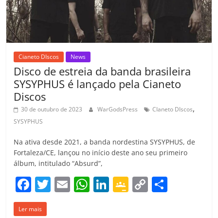
o
m
Cianeto DIscos
News
Disco de estreia da banda brasileira
SYSYPHUS é lançado pela Cianeto
Discos
,
30 de outubro de 2023
WarGodsPress
CIaneto DIscos
SYSYPHUS
Na ativa desde 2021, a banda nordestina SYSYPHUS, de
Fortaleza/CE, lançou no início deste ano seu primeiro
álbum, intitulado “Absurd”,
F
T
E
W
Li
G
C
C
a
w
m
h
n
o
o
o
Ler mais
c
itt
ai
at
k
o
p
m