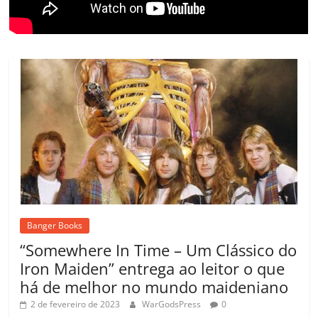
Banger Books
“Somewhere In Time – Um Clássico do
Iron Maiden” entrega ao leitor o que
há de melhor no mundo maideniano
2 de fevereiro de 2023
WarGodsPress
0