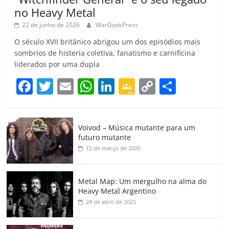
no Heavy Metal
22 de junho de 2026
WarGodsPress
O século XVII britânico abrigou um dos episódios mais
sombrios de histeria coletiva, fanatismo e carnificina
liderados por uma dupla
F
T
E
W
Li
G
C
C
a
w
m
h
n
o
o
o
c
itt
ai
at
k
o
p
m
Voivod – Música mutante para um
e
er
l
s
e
gl
y
p
futuro mutante
b
A
dI
e
Li
ar
12 de março de 2026
o
p
n
Cl
n
til
o
p
a
k
h
Metal Map: Um mergulho na alma do
Heavy Metal Argentino
k
ss
ar
24 de abril de 2025
ro