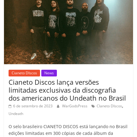
o
p
n
Cl
n
til
o
p
a
k
h
k
ss
ar
ro
o
m
Cianeto DIscos
News
Cianeto Discos lança versões
limitadas exclusivas da discografia
dos americanos do Undeath no Brasil
,
6 de setembro de 2023
WarGodsPress
CIaneto DIscos
Undeath
O selo brasileiro CIANETO DISCOS está lançando no Brasil
edições limitadas em 300 cópias de cada álbum da