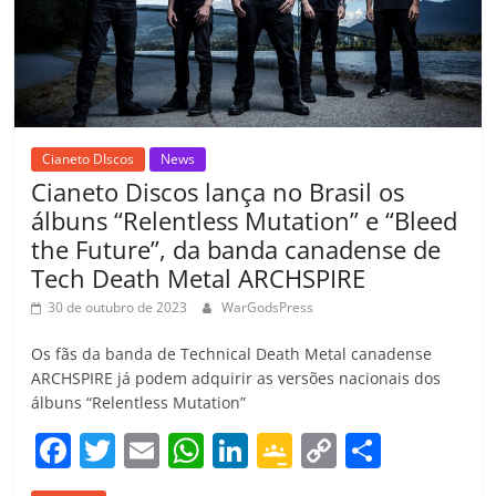
ro
o
m
Cianeto DIscos
News
Cianeto Discos lança no Brasil os
álbuns “Relentless Mutation” e “Bleed
the Future”, da banda canadense de
Tech Death Metal ARCHSPIRE
30 de outubro de 2023
WarGodsPress
Os fãs da banda de Technical Death Metal canadense
ARCHSPIRE já podem adquirir as versões nacionais dos
álbuns “Relentless Mutation”
F
T
E
W
Li
G
C
C
a
w
m
h
n
o
o
o