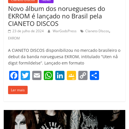
Novo álbum dos noruegueses do
EKROM é lançado no Brasil pela
CIANETO DISCOS
,
23 de julho de 2024
WarGodsPress
CIaneto DIscos
EKROM
A CIANETO DISCOS disponibilizou no mercado brasileiro o
debut da banda norueguesa EKROM, intitulado “Uten n​å​
digst formildelse”. Lançado em formato
F
T
E
W
Li
G
C
C
a
w
m
h
n
o
o
o
Ler mais
c
itt
ai
at
k
o
p
m
e
er
l
s
e
gl
y
p
b
A
dI
e
Li
ar
o
p
n
Cl
n
til