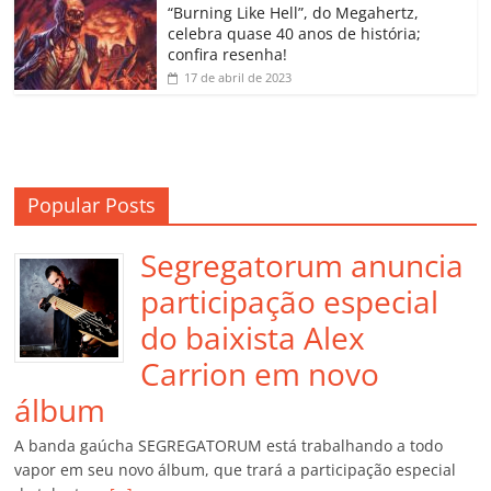
o
“Burning Like Hell”, do Megahertz,
m
celebra quase 40 anos de história;
confira resenha!
17 de abril de 2023
Popular Posts
Segregatorum anuncia
participação especial
do baixista Alex
Carrion em novo
álbum
A banda gaúcha SEGREGATORUM está trabalhando a todo
vapor em seu novo álbum, que trará a participação especial