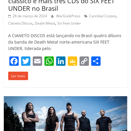
clássico e mais três CDs do SIX FEET
UNDER no Brasil
,
28 de março de 2024
WarGodsPress
Cannibal Corpse
,
,
CIaneto DIscos
Death Metal
Six Feet Under
A CIANETO DISCOS está lançando no Brasil quatro álbuns
da banda de Death Metal norte-americana SIX FEET
UNDER, liderada pelo
F
T
E
W
Li
G
C
C
a
w
m
h
n
o
o
o
Ler mais
c
itt
ai
at
k
o
p
m
e
er
l
s
e
gl
y
p
b
A
dI
e
Li
ar
o
p
n
Cl
n
til
o
p
a
k
h
k
ss
ar