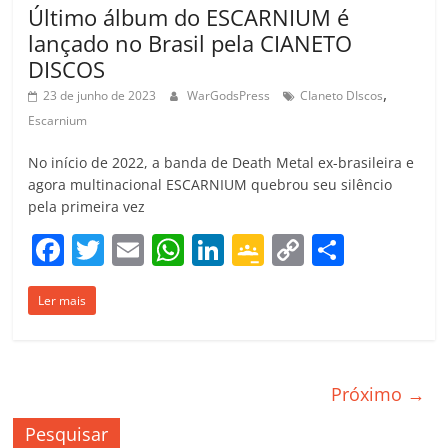
Último álbum do ESCARNIUM é
lançado no Brasil pela CIANETO
DISCOS
,
23 de junho de 2023
WarGodsPress
CIaneto DIscos
Escarnium
No início de 2022, a banda de Death Metal ex-brasileira e
agora multinacional ESCARNIUM quebrou seu silêncio
pela primeira vez
F
T
E
W
Li
G
C
C
a
w
m
h
n
o
o
o
Ler mais
c
itt
ai
at
k
o
p
m
e
er
l
s
e
gl
y
p
b
A
dI
e
Li
ar
Próximo →
o
p
n
Cl
n
til
o
p
a
k
h
Pesquisar