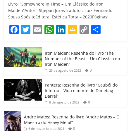
Livro: “Somewhere In Time – Um Clássico do Iron
Maiden”Autor: Stjepan JurasTradutor: Luiz Fernando
Souza SpósitoEditora: Estética Torta – 2020Páginas:
F
T
E
W
Li
G
C
C
a
w
m
h
n
o
o
o
c
itt
ai
at
k
o
p
m
Iron Maiden: Resenha do livro “The
e
er
l
s
e
gl
y
p
Number of the Beast – Um Clássico do
b
A
dI
e
Li
ar
Iron Maiden”
0
23 de agosto de 2022
o
p
n
Cl
n
til
o
p
a
k
h
Pantera: Resenha do livro “Caubói do
Inferno – Vida e morte de Dimebag
k
ss
ar
Darrel”
ro
0
8 de agosto de 2022
o
Andre Matos: Resenha do livro “Andre Matos – O
m
Maestro do Heavy Metal”
0
6 de novembro de 2021