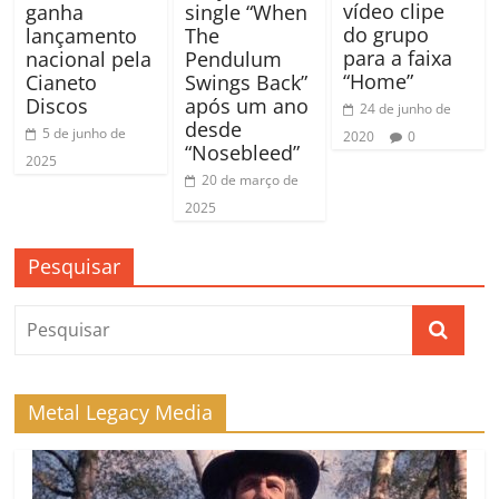
vídeo clipe
ganha
single “When
do grupo
lançamento
The
para a faixa
nacional pela
Pendulum
“Home”
Cianeto
Swings Back”
Discos
após um ano
24 de junho de
desde
5 de junho de
2020
0
“Nosebleed”
2025
20 de março de
2025
Pesquisar
Metal Legacy Media