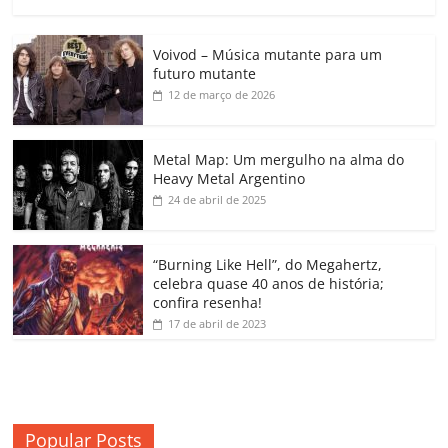
a
w
m
h
n
o
o
o
c
itt
ai
at
k
o
p
m
Voivod – Música mutante para um
e
er
l
s
e
gl
y
p
futuro mutante
b
A
dI
e
Li
ar
12 de março de 2026
o
p
n
Cl
n
til
o
p
a
k
h
Metal Map: Um mergulho na alma do
Heavy Metal Argentino
k
ss
ar
24 de abril de 2025
ro
o
“Burning Like Hell”, do Megahertz,
m
celebra quase 40 anos de história;
confira resenha!
17 de abril de 2023
Popular Posts