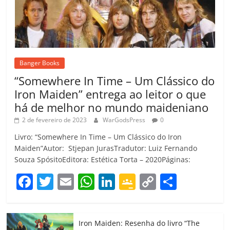
Banger Books
“Somewhere In Time – Um Clássico do
Iron Maiden” entrega ao leitor o que
há de melhor no mundo maideniano
2 de fevereiro de 2023
WarGodsPress
0
Livro: “Somewhere In Time – Um Clássico do Iron
Maiden”Autor: Stjepan JurasTradutor: Luiz Fernando
Souza SpósitoEditora: Estética Torta – 2020Páginas:
F
T
E
W
Li
G
C
C
a
w
m
h
n
o
o
o
c
itt
ai
at
k
o
p
m
Iron Maiden: Resenha do livro “The