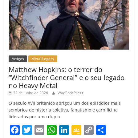
Artigos
Metal Legacy
Matthew Hopkins: o terror do
“Witchfinder General” e o seu legado
no Heavy Metal
22 de junho de 2026
WarGodsPress
O século XVII britânico abrigou um dos episódios mais
sombrios de histeria coletiva, fanatismo e carnificina
liderados por uma dupla
F
T
E
W
Li
G
C
C