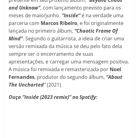
presente em seu próximo álbum,
“Beyond Chaos
and Unknow”
, com lançamento previsto para os
meses de maio/junho.
“Inside”
é na verdade uma
parceria com
Marcos Ribeiro
, e foi originalmente
lançada no primeiro álbum,
“Chaotic Frame Of
Mind”
. Segundo o guitarrista, a ideia de criar uma
versão remixada da música se deu pelo fato dela
sempre ser o encerramento de suas
apresentações, e carregar uma mensagem positiva.
A música foi remixada e remasterizada por
Noel
Fernandes
, produtor do segundo álbum,
“About
The Uncharted
”
(2021).
Ouça “Inside (2023 remix)” no Spotify: