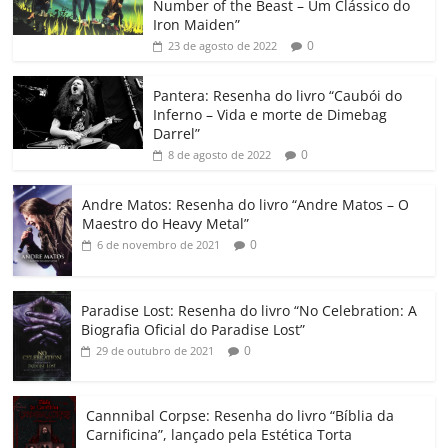
e
er
l
s
e
gl
y
p
Number of the Beast – Um Clássico do
b
A
dI
e
Li
ar
Iron Maiden”
0
23 de agosto de 2022
o
p
n
Cl
n
til
o
p
a
k
h
Pantera: Resenha do livro “Caubói do
Inferno – Vida e morte de Dimebag
k
ss
ar
Darrel”
ro
0
8 de agosto de 2022
o
Andre Matos: Resenha do livro “Andre Matos – O
m
Maestro do Heavy Metal”
0
6 de novembro de 2021
Paradise Lost: Resenha do livro “No Celebration: A
Biografia Oficial do Paradise Lost”
0
29 de outubro de 2021
Cannnibal Corpse: Resenha do livro “Bíblia da
Carnificina”, lançado pela Estética Torta