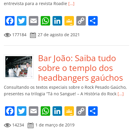
entrevista para a revista Roadie
[…]
o
m
F
T
E
W
Li
G
C
C
a
w
m
h
n
o
o
o
177184
27 de agosto de 2021
c
itt
ai
at
k
o
p
m
e
er
l
s
e
gl
y
p
b
Bar João: Saiba tudo
A
dI
e
Li
ar
o
p
n
Cl
n
til
sobre o templo dos
o
p
a
k
h
headbangers gaúchos
k
ss
ar
Consultando os textos especiais sobre o Rock Pesado Gaúcho,
ro
presentes na trilogia “Tá no Sangue! – A História do Rock
[…]
o
F
T
E
W
Li
G
C
C
m
a
w
m
h
n
o
o
o
14234
1 de março de 2019
c
itt
ai
at
k
o
p
m