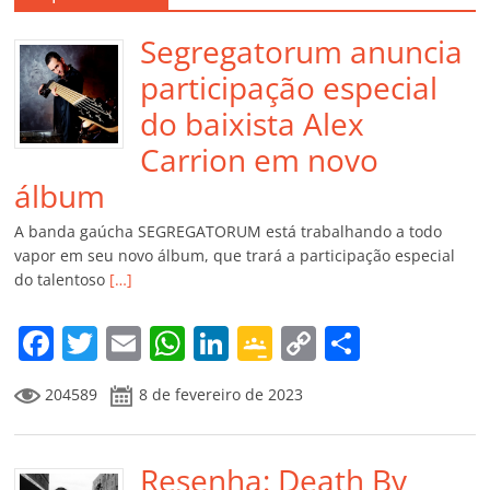
Segregatorum anuncia
participação especial
do baixista Alex
Carrion em novo
álbum
A banda gaúcha SEGREGATORUM está trabalhando a todo
vapor em seu novo álbum, que trará a participação especial
do talentoso
[…]
F
T
E
W
Li
G
C
C
a
w
m
h
n
o
o
o
204589
8 de fevereiro de 2023
c
itt
ai
at
k
o
p
m
e
er
l
s
e
gl
y
p
b
Resenha: Death By
A
dI
e
Li
ar