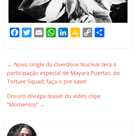
F
T
E
W
Li
G
C
C
a
w
m
h
n
o
o
o
c
itt
ai
at
k
o
p
m
e
er
l
s
e
gl
y
p
←
Novo single do Overdose Nuclear terá a
b
A
dI
e
Li
ar
participação especial de Mayara Puertas, do
o
p
n
Cl
n
til
Torture Squad; faça o pre-save!
o
p
a
k
h
Dosoro divulga teaser do vídeo clipe
k
ss
ar
“Momentos”
→
ro
o
m