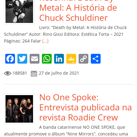
o
p
n
Cl
n
til
Metal: A História de
o
p
a
k
h
Chuck Schuldiner
k
ss
ar
Livro: “Death by Metal: A História de Chuck
ro
Schuldiner” Autor: Rino Gissi Editora: Estética Torta – 2021
Páginas: 264 Falar
[…]
o
m
F
T
E
W
Li
G
C
C
a
w
m
h
n
o
o
o
188581
27 de julho de 2021
c
itt
ai
at
k
o
p
m
e
er
l
s
e
gl
y
p
b
No One Spoke:
A
dI
e
Li
ar
o
p
n
Cl
n
til
Entrevista publicada na
o
p
a
k
h
revista Roadie Crew
k
ss
ar
A banda catarinense NO ONE SPOKE, que
ro
atualmente promove o álbum “Nine Mirrors”, concedeu uma