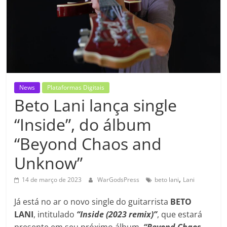
News
Plataformas Digitais
Beto Lani lança single
“Inside”, do álbum
“Beyond Chaos and
Unknow”
,
14 de março de 2023
WarGodsPress
beto lani
Lani
Já está no ar o novo single do guitarrista
BETO
LANI
, intitulado
“Inside (2023 remix)”
, que estará