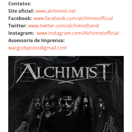
Contatos:
Site oficial:
www.alchimist.net
Facebook:
www.facebook.com/alchimistofficial
Twitter:
www.twitter.com/alchimistband
Instagram:
www.instagram.com/Alchimistofficial
Assessoria de Imprensa:
wargodspress@gmail.com