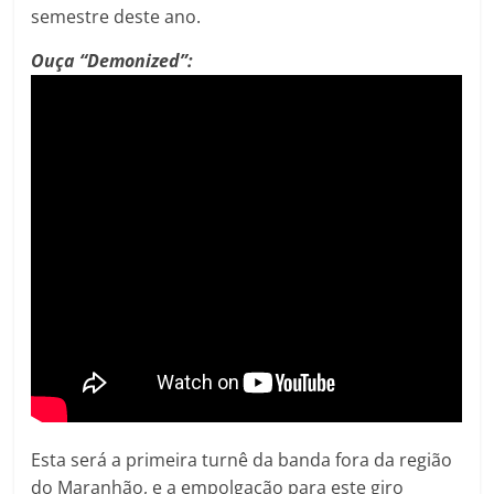
semestre deste ano.
Ouça “Demonized”:
Esta será a primeira turnê da banda fora da região
do Maranhão, e a empolgação para este giro