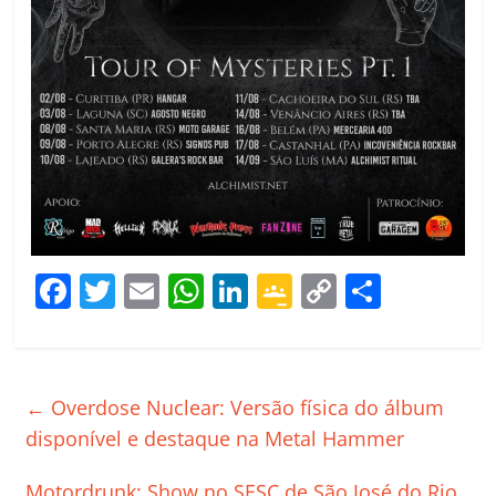
F
T
E
W
Li
G
C
C
a
w
m
h
n
o
o
o
c
itt
ai
at
k
o
p
m
e
er
l
s
e
gl
y
p
←
Overdose Nuclear: Versão física do álbum
b
A
dI
e
Li
ar
disponível e destaque na Metal Hammer
o
p
n
Cl
n
til
Motordrunk: Show no SESC de São José do Rio