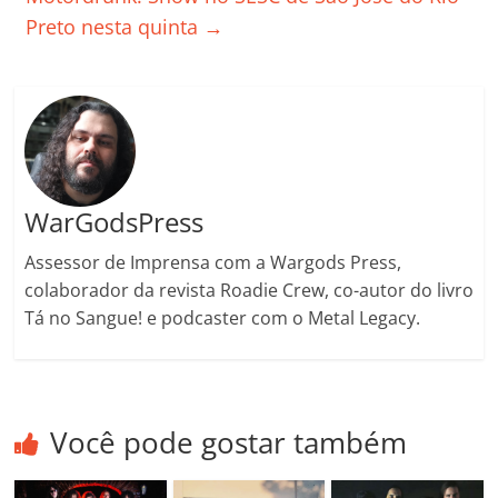
o
p
a
k
h
Preto nesta quinta
→
k
ss
ar
ro
o
m
WarGodsPress
Assessor de Imprensa com a Wargods Press,
colaborador da revista Roadie Crew, co-autor do livro
Tá no Sangue! e podcaster com o Metal Legacy.
Você pode gostar também