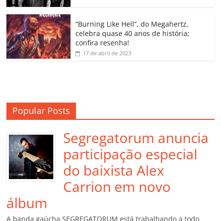
ro
o
“Burning Like Hell”, do Megahertz,
m
celebra quase 40 anos de história;
confira resenha!
17 de abril de 2023
Popular Posts
Segregatorum anuncia
participação especial
do baixista Alex
Carrion em novo
álbum
A banda gaúcha SEGREGATORUM está trabalhando a todo