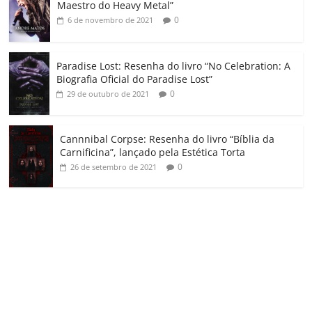
m
Maestro do Heavy Metal”
0
6 de novembro de 2021
Paradise Lost: Resenha do livro “No Celebration: A
Biografia Oficial do Paradise Lost”
0
29 de outubro de 2021
Cannnibal Corpse: Resenha do livro “Bíblia da
Carnificina”, lançado pela Estética Torta
0
26 de setembro de 2021