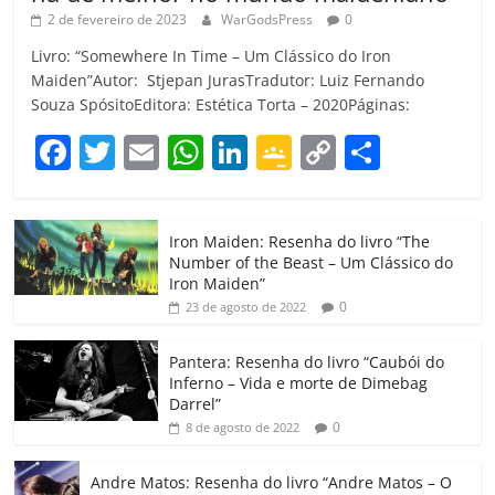
2 de fevereiro de 2023
WarGodsPress
0
Livro: “Somewhere In Time – Um Clássico do Iron
Maiden”Autor: Stjepan JurasTradutor: Luiz Fernando
Souza SpósitoEditora: Estética Torta – 2020Páginas:
F
T
E
W
Li
G
C
C
a
w
m
h
n
o
o
o
c
itt
ai
at
k
o
p
m
Iron Maiden: Resenha do livro “The
e
er
l
s
e
gl
y
p
Number of the Beast – Um Clássico do
b
A
dI
e
Li
ar
Iron Maiden”
0
23 de agosto de 2022
o
p
n
Cl
n
til
o
p
a
k
h
Pantera: Resenha do livro “Caubói do
Inferno – Vida e morte de Dimebag
k
ss
ar
Darrel”
ro
0
8 de agosto de 2022
o
Andre Matos: Resenha do livro “Andre Matos – O