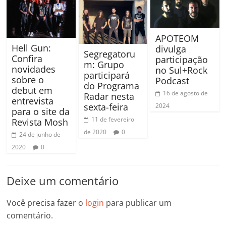
APOTEOM
Hell Gun:
divulga
Segregatoru
Confira
participação
m: Grupo
novidades
no Sul+Rock
participará
sobre o
Podcast
do Programa
debut em
16 de agosto de
Radar nesta
entrevista
sexta-feira
2024
para o site da
11 de fevereiro
Revista Mosh
de 2020
0
24 de junho de
2020
0
Deixe um comentário
Você precisa fazer o
login
para publicar um
comentário.