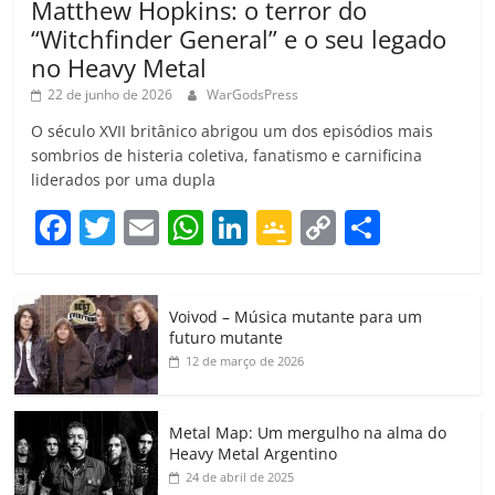
Matthew Hopkins: o terror do
“Witchfinder General” e o seu legado
no Heavy Metal
22 de junho de 2026
WarGodsPress
O século XVII britânico abrigou um dos episódios mais
sombrios de histeria coletiva, fanatismo e carnificina
liderados por uma dupla
F
T
E
W
Li
G
C
C
a
w
m
h
n
o
o
o
c
itt
ai
at
k
o
p
m
Voivod – Música mutante para um
e
er
l
s
e
gl
y
p
futuro mutante
b
A
dI
e
Li
ar
12 de março de 2026
o
p
n
Cl
n
til
o
p
a
k
h
Metal Map: Um mergulho na alma do
Heavy Metal Argentino
k
ss
ar
24 de abril de 2025