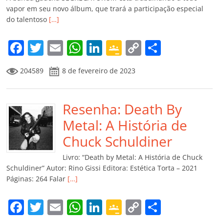
vapor em seu novo álbum, que trará a participação especial
do talentoso
[…]
F
T
E
W
Li
G
C
C
a
w
m
h
n
o
o
o
204589
8 de fevereiro de 2023
c
itt
ai
at
k
o
p
m
e
er
l
s
e
gl
y
p
b
Resenha: Death By
A
dI
e
Li
ar
o
p
n
Cl
n
til
Metal: A História de
o
p
a
k
h
Chuck Schuldiner
k
ss
ar
Livro: “Death by Metal: A História de Chuck
ro
Schuldiner” Autor: Rino Gissi Editora: Estética Torta – 2021
Páginas: 264 Falar
[…]
o
m
F
T
E
W
Li
G
C
C