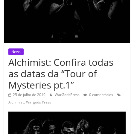
News
Alchimist: Confira todas
as datas da “Tour of
Mysteries pt.1”
25 de julho de 2019
WarGodsPress
0 comentários
,
Alchimist
Wargods Press