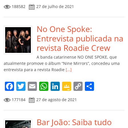
a
w
m
h
n
o
o
o
188582
27 de julho de 2021
c
itt
ai
at
k
o
p
m
e
er
l
s
e
gl
y
p
b
No One Spoke:
A
dI
e
Li
ar
o
p
n
Cl
n
til
Entrevista publicada na
o
p
a
k
h
revista Roadie Crew
k
ss
ar
A banda catarinense NO ONE SPOKE, que
ro
atualmente promove o álbum “Nine Mirrors”, concedeu uma
entrevista para a revista Roadie
[…]
o
m
F
T
E
W
Li
G
C
C
a
w
m
h
n
o
o
o
177184
27 de agosto de 2021
c
itt
ai
at
k
o
p
m
e
er
l
s
e
gl
y
p
b
Bar João: Saiba tudo
A
dI
e
Li
ar