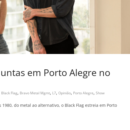
 juntas em Porto Alegre no
,
,
,
,
,
,
Black Flag
Bravo Metal Mgmt
L7
Opinião
Porto Alegre
Show
 1980, do metal ao alternativo, o Black Flag estreia em Porto
C