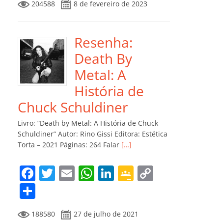
204588
8 de fevereiro de 2023
e
er
l
s
e
gl
y
m
b
A
dI
e
Li
p
o
p
n
Cl
n
ar
Resenha:
o
p
a
k
til
Death By
k
ss
h
Metal: A
ro
ar
História de
o
Chuck Schuldiner
m
Livro: “Death by Metal: A História de Chuck
Schuldiner” Autor: Rino Gissi Editora: Estética
Torta – 2021 Páginas: 264 Falar
[…]
F
T
E
W
Li
G
C
a
w
m
h
n
o
o
C
c
itt
ai
at
k
o
p
o
188580
27 de julho de 2021