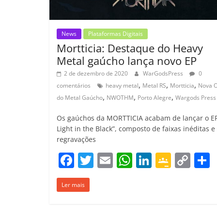
News
Plataformas Digitais
Mortticia: Destaque do Heavy
Metal gaúcho lança novo EP
2 de dezembro de 2020
WarGodsPress
0
,
,
,
comentários
heavy metal
Metal RS
Mortticia
Nova 
,
,
,
do Metal Gaúcho
NWOTHM
Porto Alegre
Wargods Press
Os gaúchos da MORTTICIA acabam de lançar o EP
Light in the Black”, composto de faixas inéditas e
regravações
F
T
E
W
Li
G
C
a
w
m
h
n
o
o
Ler mais
c
itt
ai
at
k
o
p
e
er
l
s
e
gl
y