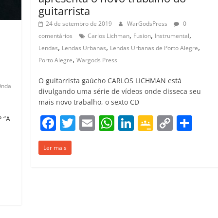
guitarrista
24 de setembro de 2019
WarGodsPress
0
,
,
,
comentários
Carlos Lichman
Fusion
Instrumental
,
,
,
Lendas
Lendas Urbanas
Lendas Urbanas de Porto Alegre
,
Porto Alegre
Wargods Press
O guitarrista gaúcho CARLOS LICHMAN está
Onda
divulgando uma série de vídeos onde disseca seu
mais novo trabalho, o sexto CD
F
T
E
W
Li
G
C
C
 “A
a
w
m
h
n
o
o
o
Ler mais
c
itt
ai
at
k
o
p
m
C
e
er
l
s
e
gl
y
p
o
b
A
dI
e
Li
ar
m
o
p
n
Cl
n
til
p
o
p
a
k
h