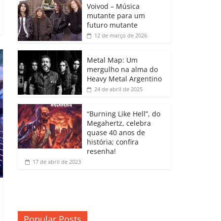
b
A
dI
e
Li
Voivod – Música
p
mutante para um
o
p
n
Cl
n
ar
futuro mutante
12 de março de 2026
o
p
a
k
til
k
ss
h
Metal Map: Um
ro
mergulho na alma do
ar
Heavy Metal Argentino
o
24 de abril de 2025
m
“Burning Like Hell”, do
Megahertz, celebra
quase 40 anos de
história; confira
resenha!
17 de abril de 2023
Popular Posts