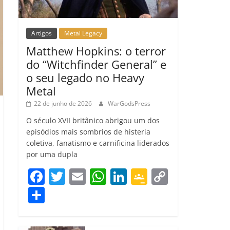
Artigos
Metal Legacy
Matthew Hopkins: o terror
do “Witchfinder General” e
o seu legado no Heavy
Metal
22 de junho de 2026
WarGodsPress
O século XVII britânico abrigou um dos
episódios mais sombrios de histeria
coletiva, fanatismo e carnificina liderados
por uma dupla
F
T
E
W
Li
G
C
a
w
m
h
n
o
o
C
c
itt
ai
at
k
o
p
o
e
er
l
s
e
gl
y
m