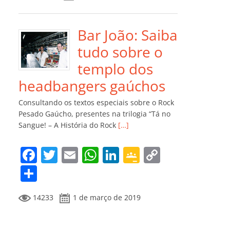
e
er
l
s
e
gl
y
m
b
A
dI
e
Li
p
o
p
n
Cl
n
ar
Bar João: Saiba
o
p
a
k
til
tudo sobre o
k
ss
h
templo dos
ro
ar
headbangers gaúchos
o
Consultando os textos especiais sobre o Rock
m
Pesado Gaúcho, presentes na trilogia “Tá no
Sangue! – A História do Rock
[…]
F
T
E
W
Li
G
C
a
w
m
h
n
o
o
C
c
itt
ai
at
k
o
p
o
14233
1 de março de 2019
e
er
l
s
e
gl
y
m
b
A
dI
e
Li
p