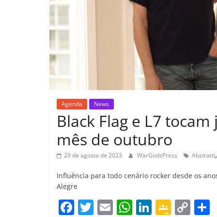
Agenda
News
Black Flag e L7 tocam
mês de outubro
29 de agosto de 2023
WarGodsPress
Abstratti
Influência para todo cenário rocker desde os anos
Alegre
F
T
E
W
Li
G
C