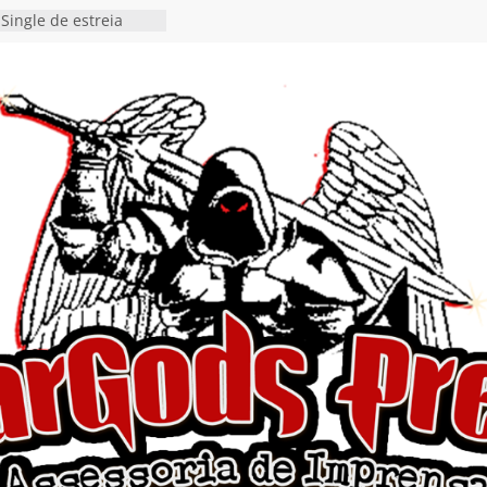
Single de estreia
” chega ao Spotify e
ia EP para o próximo
 vídeo de guitar & bass
de “Eclipse”, segundo
bum “Dreaming”
estiona a
o e a artificialidade
ingle e videoclipe de
ams”
nda gaúcha de Heavy
o debut “Hellforge”
 Single “Dead Flies
stá nas plataformas em
orge A. Romero