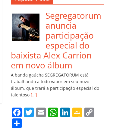
Segregatorum
anuncia
participação
especial do
baixista Alex Carrion
em novo álbum
A banda gaúcha SEGREGATORUM está
trabalhando a todo vapor em seu novo
álbum, que trará a participação especial do
talentoso
[…]
F
T
E
W
Li
G
C
a
w
m
h
n
o
o
C
c
itt
ai
at
k
o
p
o