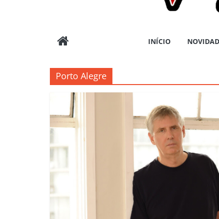
Wargods
INÍCIO
NOVIDAD
Press
Porto Alegre
Assessoria
e
Conteúdos