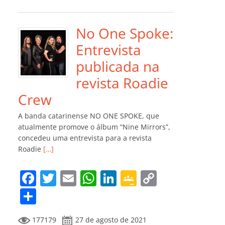
e
er
l
s
e
gl
y
m
b
A
dI
e
Li
p
o
p
n
Cl
n
ar
No One Spoke:
o
p
a
k
til
Entrevista
k
ss
h
publicada na
ro
ar
revista Roadie
o
Crew
m
A banda catarinense NO ONE SPOKE, que
atualmente promove o álbum “Nine Mirrors”,
concedeu uma entrevista para a revista
Roadie
[…]
F
T
E
W
Li
G
C
a
w
m
h
n
o
o
C
c
itt
ai
at
k
o
p
o
177179
27 de agosto de 2021