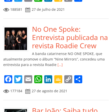
a
w
m
h
n
o
o
o
188581
27 de julho de 2021
c
itt
ai
at
k
o
p
m
e
er
l
s
e
gl
y
p
b
No One Spoke:
A
dI
e
Li
ar
o
p
n
Cl
n
til
Entrevista publicada na
o
p
a
k
h
revista Roadie Crew
k
ss
ar
A banda catarinense NO ONE SPOKE, que
ro
atualmente promove o álbum “Nine Mirrors”, concedeu uma
entrevista para a revista Roadie
[…]
o
m
F
T
E
W
Li
G
C
C
a
w
m
h
n
o
o
o
177184
27 de agosto de 2021
c
itt
ai
at
k
o
p
m
e
er
l
s
e
gl
y
p
b
Bar João: Saiba tudo
A
dI
e
Li
ar