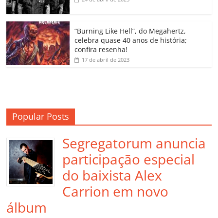
ro
o
“Burning Like Hell”, do Megahertz,
m
celebra quase 40 anos de história;
confira resenha!
17 de abril de 2023
Popular Posts
Segregatorum anuncia
participação especial
do baixista Alex
Carrion em novo
álbum