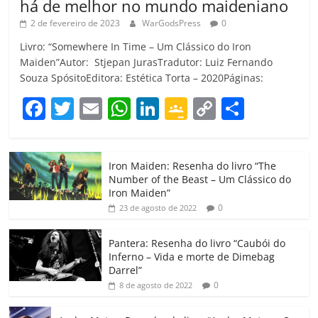
há de melhor no mundo maideniano
2 de fevereiro de 2023
WarGodsPress
0
Livro: “Somewhere In Time – Um Clássico do Iron
Maiden”Autor: Stjepan JurasTradutor: Luiz Fernando
Souza SpósitoEditora: Estética Torta – 2020Páginas:
F
T
E
W
Li
G
C
C
a
w
m
h
n
o
o
o
c
itt
ai
at
k
o
p
m
Iron Maiden: Resenha do livro “The
e
er
l
s
e
gl
y
p
Number of the Beast – Um Clássico do
b
A
dI
e
Li
ar
Iron Maiden”
0
23 de agosto de 2022
o
p
n
Cl
n
til
o
p
a
k
h
Pantera: Resenha do livro “Caubói do
Inferno – Vida e morte de Dimebag
k
ss
ar
Darrel”
ro
0
8 de agosto de 2022
o