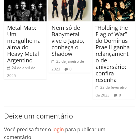
Metal Map:
Nem só de
“Holding the
Um
Babymetal
Flag of War”
mergulho na
vive o Japão,
do Dominus
alma do
conheça o
Praelli ganha
Heavy Metal
Shadow
relançament
Argentino
o de
25 de janeiro de
aniversário;
24 de abril de
2023
0
confira
2025
resenha
23 de fevereiro
de 2023
0
Deixe um comentário
Você precisa fazer o
login
para publicar um
comentário.