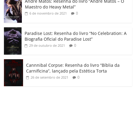
Andre Matos: Resenha do livro “Andre Matos – O
m
Maestro do Heavy Metal”
0
6 de novembro de 2021
Paradise Lost: Resenha do livro “No Celebration: A
Biografia Oficial do Paradise Lost”
0
29 de outubro de 2021
Cannnibal Corpse: Resenha do livro “Bíblia da
Carnificina”, lançado pela Estética Torta
0
26 de setembro de 2021