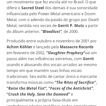
um movimento que fez escola até no Brasil. O que
difere o
Sacred
Steel
dos demais é sua sonoridade
influenciada pelo Power Metal americano e Doom
Metal, com o adendo da paixão do grupo por Death
Metal, sentida nos vocais de
Gerrit P. Mutz
a partir
do álbum anterior,
“
Bloodlust”
,
de 2000.
Produzido entre outubro e novembro de 2001 por
Achim Köhler
e lançado pela
Massacre Records
em fevereiro de 2002,
“
Slaughter Prophecy”
vai um
passo além nas influências extremas, com
Gerrit
usando e abusando dos vocais urrados ao mesmo
tempo em que mantém suas linhas vocais
tradicionais. Seu estilo de cantar único e marcante
transforma músicas como
“
The Rites of Sacrifice”
,
“
Raise the Metal Fist”
, “
Faces of the Antichrist”
,
“
Crush the Holy, Save the Damned”
e
principalmente a própria faixa-título em
verdadeiras pérolas metálicas, todas empolgantes