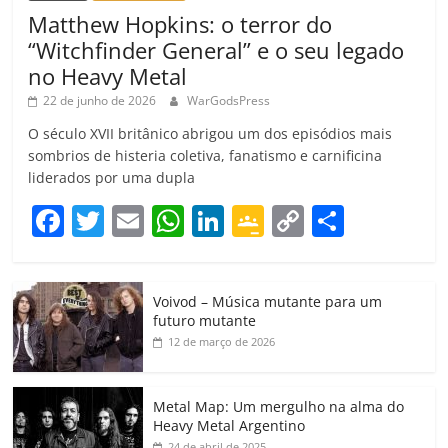
Matthew Hopkins: o terror do
“Witchfinder General” e o seu legado
no Heavy Metal
22 de junho de 2026
WarGodsPress
O século XVII britânico abrigou um dos episódios mais
sombrios de histeria coletiva, fanatismo e carnificina
liderados por uma dupla
F
T
E
W
Li
G
C
C
a
w
m
h
n
o
o
o
c
itt
ai
at
k
o
p
m
Voivod – Música mutante para um
e
er
l
s
e
gl
y
p
futuro mutante
b
A
dI
e
Li
ar
12 de março de 2026
o
p
n
Cl
n
til
o
p
a
k
h
Metal Map: Um mergulho na alma do
Heavy Metal Argentino
k
ss
ar
24 de abril de 2025