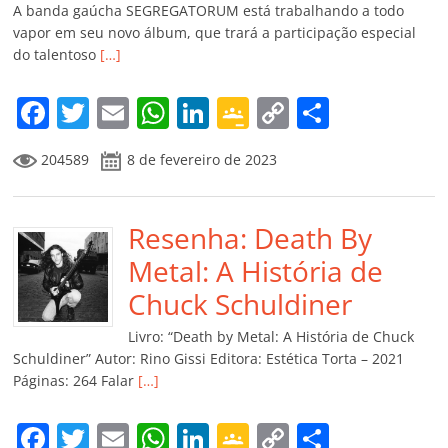
A banda gaúcha SEGREGATORUM está trabalhando a todo
vapor em seu novo álbum, que trará a participação especial
do talentoso
[…]
F
T
E
W
Li
G
C
C
a
w
m
h
n
o
o
o
204589
8 de fevereiro de 2023
c
itt
ai
at
k
o
p
m
e
er
l
s
e
gl
y
p
b
Resenha: Death By
A
dI
e
Li
ar
o
p
n
Cl
n
til
Metal: A História de
o
p
a
k
h
Chuck Schuldiner
k
ss
ar
Livro: “Death by Metal: A História de Chuck
ro
Schuldiner” Autor: Rino Gissi Editora: Estética Torta – 2021
Páginas: 264 Falar
[…]
o
m
F
T
E
W
Li
G
C
C