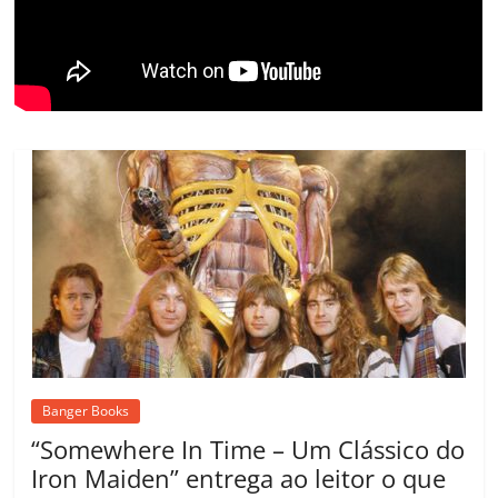
o
m
Banger Books
“Somewhere In Time – Um Clássico do
Iron Maiden” entrega ao leitor o que