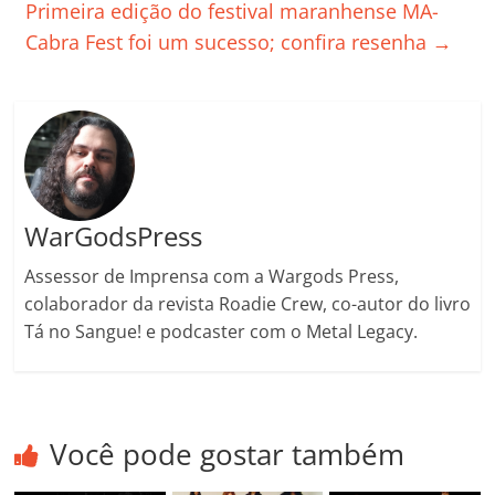
Primeira edição do festival maranhense MA-
k
ss
ar
Cabra Fest foi um sucesso; confira resenha
→
ro
o
m
WarGodsPress
Assessor de Imprensa com a Wargods Press,
colaborador da revista Roadie Crew, co-autor do livro
Tá no Sangue! e podcaster com o Metal Legacy.
Você pode gostar também