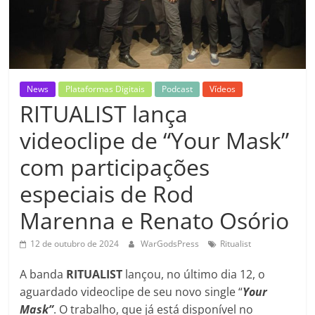
News
Plataformas Digitais
Podcast
Vídeos
RITUALIST lança
videoclipe de “Your Mask”
com participações
especiais de Rod
Marenna e Renato Osório
12 de outubro de 2024
WarGodsPress
Ritualist
A banda
RITUALIST
lançou, no último dia 12, o
aguardado videoclipe de seu novo single “
Your
Mask”
. O trabalho, que já está disponível no