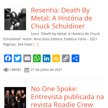
e
er
l
s
e
gl
y
p
b
Resenha: Death By
A
dI
e
Li
ar
o
p
n
Cl
n
til
Metal: A História de
o
p
a
k
h
Chuck Schuldiner
k
ss
ar
Livro: “Death by Metal: A História de Chuck
ro
Schuldiner” Autor: Rino Gissi Editora: Estética Torta – 2021
Páginas: 264 Falar
[…]
o
m
F
T
E
W
Li
G
C
C
a
w
m
h
n
o
o
o
188581
27 de julho de 2021
c
itt
ai
at
k
o
p
m
e
er
l
s
e
gl
y
p
b
No One Spoke:
A
dI
e
Li
ar
o
p
n
Cl
n
til
Entrevista publicada na
o
p
a
k
h
revista Roadie Crew