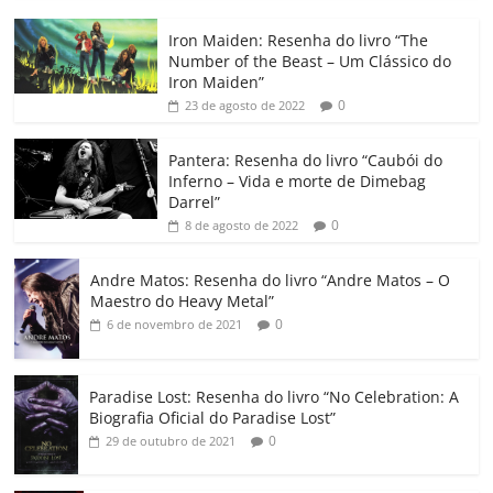
c
itt
ai
at
k
o
p
m
Iron Maiden: Resenha do livro “The
e
er
l
s
e
gl
y
p
Number of the Beast – Um Clássico do
b
A
dI
e
Li
ar
Iron Maiden”
0
23 de agosto de 2022
o
p
n
Cl
n
til
o
p
a
k
h
Pantera: Resenha do livro “Caubói do
Inferno – Vida e morte de Dimebag
k
ss
ar
Darrel”
ro
0
8 de agosto de 2022
o
Andre Matos: Resenha do livro “Andre Matos – O
m
Maestro do Heavy Metal”
0
6 de novembro de 2021
Paradise Lost: Resenha do livro “No Celebration: A
Biografia Oficial do Paradise Lost”
0
29 de outubro de 2021