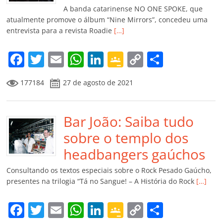
k
ss
ar
A banda catarinense NO ONE SPOKE, que
ro
atualmente promove o álbum “Nine Mirrors”, concedeu uma
entrevista para a revista Roadie
[…]
o
m
F
T
E
W
Li
G
C
C
a
w
m
h
n
o
o
o
177184
27 de agosto de 2021
c
itt
ai
at
k
o
p
m
e
er
l
s
e
gl
y
p
b
Bar João: Saiba tudo
A
dI
e
Li
ar
o
p
n
Cl
n
til
sobre o templo dos
o
p
a
k
h
headbangers gaúchos
k
ss
ar
Consultando os textos especiais sobre o Rock Pesado Gaúcho,
ro
presentes na trilogia “Tá no Sangue! – A História do Rock
[…]
o
F
T
E
W
Li
G
C
C
m