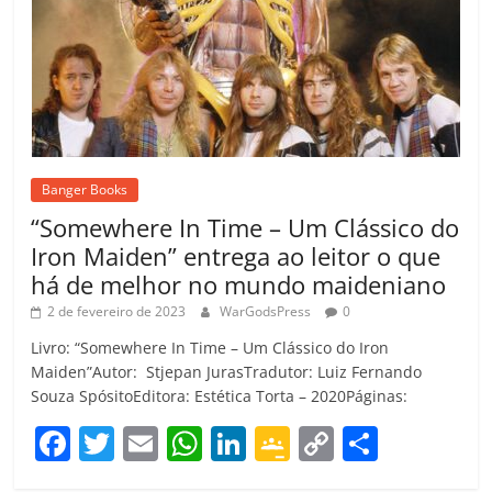
Banger Books
“Somewhere In Time – Um Clássico do
Iron Maiden” entrega ao leitor o que
há de melhor no mundo maideniano
2 de fevereiro de 2023
WarGodsPress
0
Livro: “Somewhere In Time – Um Clássico do Iron
Maiden”Autor: Stjepan JurasTradutor: Luiz Fernando
Souza SpósitoEditora: Estética Torta – 2020Páginas:
F
T
E
W
Li
G
C
C
a
w
m
h
n
o
o
o