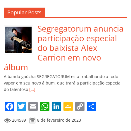
Popular Posts
Segregatorum anuncia
participação especial
do baixista Alex
Carrion em novo
álbum
A banda gaúcha SEGREGATORUM está trabalhando a todo
vapor em seu novo álbum, que trará a participação especial
do talentoso
[…]
F
T
E
W
Li
G
C
C
a
w
m
h
n
o
o
o
204589
8 de fevereiro de 2023
c
itt
ai
at
k
o
p
m