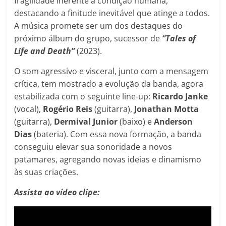
fragilidade inerente à condição humana,
destacando a finitude inevitável que atinge a todos.
A música promete ser um dos destaques do
próximo álbum do grupo, sucessor de
“Tales of
Life and Death”
(2023).
O som agressivo e visceral, junto com a mensagem
crítica, tem mostrado a evolução da banda, agora
estabilizada com o seguinte line-up:
Ricardo Janke
(vocal),
Rogério Reis
(guitarra),
Jonathan Motta
(guitarra),
Dermival Junior
(baixo) e
Anderson
Dias
(bateria). Com essa nova formação, a banda
conseguiu elevar sua sonoridade a novos
patamares, agregando novas ideias e dinamismo
às suas criações.
Assista ao vídeo clipe: