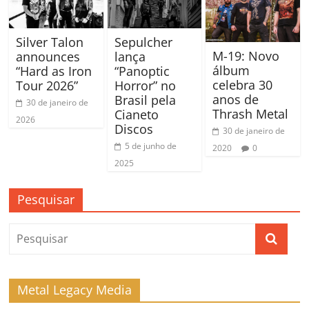
Silver Talon
Sepulcher
M-19: Novo
announces
lança
álbum
“Hard as Iron
“Panoptic
celebra 30
Tour 2026”
Horror” no
anos de
Brasil pela
30 de janeiro de
Thrash Metal
Cianeto
2026
Discos
30 de janeiro de
5 de junho de
2020
0
2025
Pesquisar
Metal Legacy Media