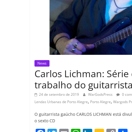
News
Carlos Lichman: Série
trabalho do guitarrist
24 de setembro de 2019
WarGodsPress
0 com
,
,
Lendas Urbanas de Porto Alegre
Porto Alegre
Wargods P
O guitarrista gaúcho CARLOS LICHMAN está divul
o sexto CD