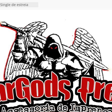
Single de estreia
” chega ao Spotify e
ia EP para o próximo
 vídeo de guitar & bass
de “Eclipse”, segundo
bum “Dreaming”
estiona a
o e a artificialidade
ingle e videoclipe de
ams”
nda gaúcha de Heavy
o debut “Hellforge”
 Single “Dead Flies
stá nas plataformas em
orge A. Romero