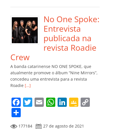
e
er
l
s
e
gl
y
m
b
A
dI
e
Li
p
o
p
n
Cl
n
ar
No One Spoke:
o
p
a
k
til
Entrevista
k
ss
h
publicada na
ro
ar
revista Roadie
o
Crew
m
A banda catarinense NO ONE SPOKE, que
atualmente promove o álbum “Nine Mirrors”,
concedeu uma entrevista para a revista
Roadie
[…]
F
T
E
W
Li
G
C
a
w
m
h
n
o
o
C
c
itt
ai
at
k
o
p
o
177184
27 de agosto de 2021