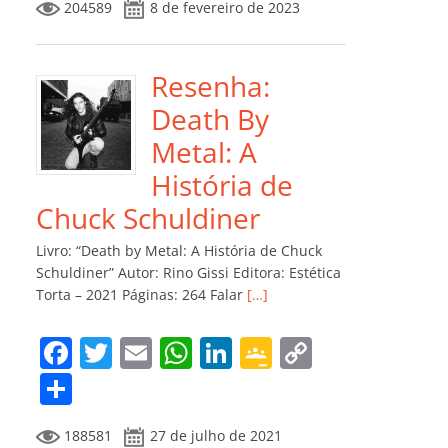
204589
8 de fevereiro de 2023
e
er
l
s
e
gl
y
m
b
A
dI
e
Li
p
o
p
n
Cl
n
ar
Resenha:
o
p
a
k
til
Death By
k
ss
h
Metal: A
ro
ar
História de
o
Chuck Schuldiner
m
Livro: “Death by Metal: A História de Chuck
Schuldiner” Autor: Rino Gissi Editora: Estética
Torta – 2021 Páginas: 264 Falar
[…]
F
T
E
W
Li
G
C
a
w
m
h
n
o
o
C
c
itt
ai
at
k
o
p
o
188581
27 de julho de 2021