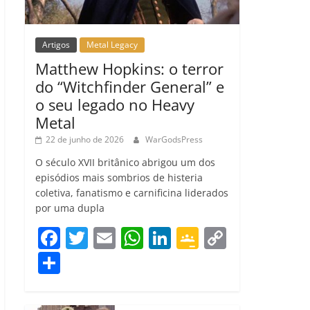
Artigos
Metal Legacy
Matthew Hopkins: o terror
do “Witchfinder General” e
o seu legado no Heavy
Metal
22 de junho de 2026
WarGodsPress
O século XVII britânico abrigou um dos
episódios mais sombrios de histeria
coletiva, fanatismo e carnificina liderados
por uma dupla
F
T
E
W
Li
G
C
a
w
m
h
n
o
o
C
c
itt
ai
at
k
o
p
o
e
er
l
s
e
gl
y
m