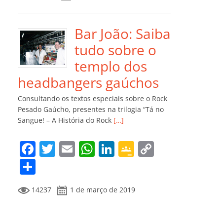
e
er
l
s
e
gl
y
m
b
A
dI
e
Li
p
o
p
n
Cl
n
ar
Bar João: Saiba
o
p
a
k
til
tudo sobre o
k
ss
h
templo dos
ro
ar
headbangers gaúchos
o
Consultando os textos especiais sobre o Rock
m
Pesado Gaúcho, presentes na trilogia “Tá no
Sangue! – A História do Rock
[…]
F
T
E
W
Li
G
C
a
w
m
h
n
o
o
C
c
itt
ai
at
k
o
p
o
14237
1 de março de 2019
e
er
l
s
e
gl
y
m
b
A
dI
e
Li
p