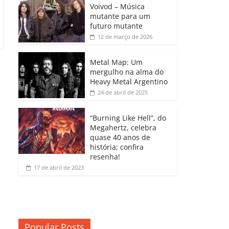
b
A
dI
e
Li
Voivod – Música
p
mutante para um
o
p
n
Cl
n
ar
futuro mutante
12 de março de 2026
o
p
a
k
til
k
ss
h
Metal Map: Um
ro
mergulho na alma do
ar
Heavy Metal Argentino
o
24 de abril de 2025
m
“Burning Like Hell”, do
Megahertz, celebra
quase 40 anos de
história; confira
resenha!
17 de abril de 2023
Popular Posts