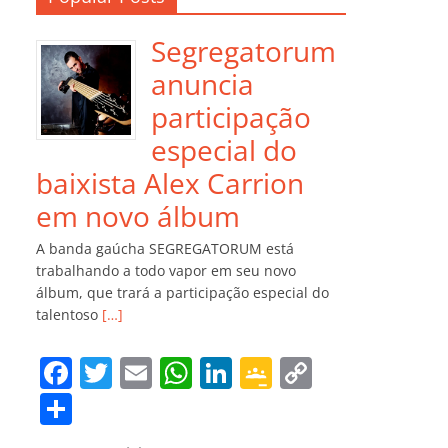
Segregatorum
anuncia
participação
especial do
baixista Alex Carrion
em novo álbum
A banda gaúcha SEGREGATORUM está
trabalhando a todo vapor em seu novo
álbum, que trará a participação especial do
talentoso
[…]
F
T
E
W
Li
G
C
a
w
m
h
n
o
o
C
c
itt
ai
at
k
o
p
o