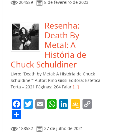
204589
8 de fevereiro de 2023
e
er
l
s
e
gl
y
m
b
A
dI
e
Li
p
o
p
n
Cl
n
ar
Resenha:
o
p
a
k
til
Death By
k
ss
h
Metal: A
ro
ar
História de
o
Chuck Schuldiner
m
Livro: “Death by Metal: A História de Chuck
Schuldiner” Autor: Rino Gissi Editora: Estética
Torta – 2021 Páginas: 264 Falar
[…]
F
T
E
W
Li
G
C
a
w
m
h
n
o
o
C
c
itt
ai
at
k
o
p
o
188582
27 de julho de 2021