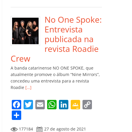
e
er
l
s
e
gl
y
m
b
A
dI
e
Li
p
o
p
n
Cl
n
ar
No One Spoke:
o
p
a
k
til
Entrevista
k
ss
h
publicada na
ro
ar
revista Roadie
o
Crew
m
A banda catarinense NO ONE SPOKE, que
atualmente promove o álbum “Nine Mirrors”,
concedeu uma entrevista para a revista
Roadie
[…]
F
T
E
W
Li
G
C
a
w
m
h
n
o
o
C
c
itt
ai
at
k
o
p
o
177184
27 de agosto de 2021