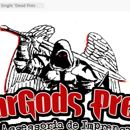
 Single “Dead Flies
stá nas plataformas em
orge A. Romero
Single de estreia
” chega ao Spotify e
ia EP para o próximo
 vídeo de guitar & bass
de “Eclipse”, segundo
bum “Dreaming”
estiona a
o e a artificialidade
ingle e videoclipe de
ams”
nda gaúcha de Heavy
o debut “Hellforge”