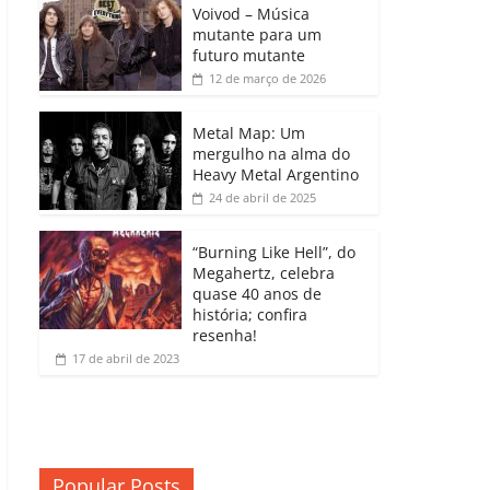
b
A
dI
e
Li
Voivod – Música
p
mutante para um
o
p
n
Cl
n
ar
futuro mutante
12 de março de 2026
o
p
a
k
til
k
ss
h
Metal Map: Um
ro
mergulho na alma do
ar
Heavy Metal Argentino
o
24 de abril de 2025
m
“Burning Like Hell”, do
Megahertz, celebra
quase 40 anos de
história; confira
resenha!
17 de abril de 2023
Popular Posts