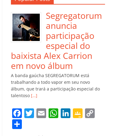
Segregatorum
anuncia
participação
especial do
baixista Alex Carrion
em novo álbum
A banda gaúcha SEGREGATORUM está
trabalhando a todo vapor em seu novo
álbum, que trará a participação especial do
talentoso
[…]
F
T
E
W
Li
G
C
a
w
m
h
n
o
o
C
c
itt
ai
at
k
o
p
o