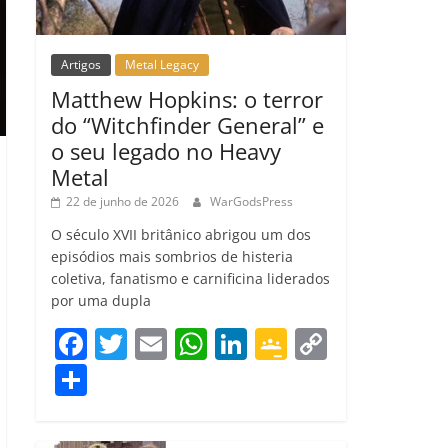
Artigos
Metal Legacy
Matthew Hopkins: o terror
do “Witchfinder General” e
o seu legado no Heavy
Metal
22 de junho de 2026
WarGodsPress
O século XVII britânico abrigou um dos
episódios mais sombrios de histeria
coletiva, fanatismo e carnificina liderados
por uma dupla
F
T
E
W
Li
G
C
a
w
m
h
n
o
o
C
c
itt
ai
at
k
o
p
o
e
er
l
s
e
gl
y
m