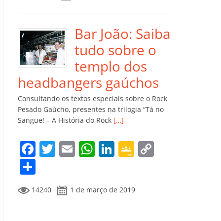
e
er
l
s
e
gl
y
m
b
A
dI
e
Li
p
o
p
n
Cl
n
ar
Bar João: Saiba
o
p
a
k
til
tudo sobre o
k
ss
h
templo dos
ro
ar
headbangers gaúchos
o
Consultando os textos especiais sobre o Rock
m
Pesado Gaúcho, presentes na trilogia “Tá no
Sangue! – A História do Rock
[…]
F
T
E
W
Li
G
C
a
w
m
h
n
o
o
C
c
itt
ai
at
k
o
p
o
14240
1 de março de 2019
e
er
l
s
e
gl
y
m
b
A
dI
e
Li
p