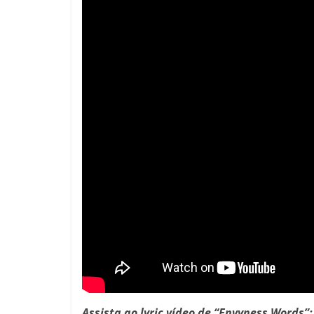
Assista ao lyric vídeo de “Envyness Words”: