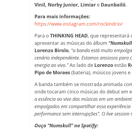
Vinil, Norby Junior, Limiar
e
Daunbailó
.
Para mais informações:
https://www.instagram.com/rockindrio/
Para o
THINKING HEAD
, que representará
apresentar as músicas do álbum
“Numskull
Lorenzo
Birolo
,
“a banda está muito empolgad
cenário independente. Estamos ansiosos para 
energia ao vivo.”
Ao lado de
Lorenzo
estão
R
Pipo de Moraes
(bateria), músicos jovens e
A banda também se mostrada animada com
onde tocaram cinco músicas do debut em e
a essência ao vivo das músicas em um ambient
empolgados em compartilhar essa experiência
performance sem interrupções”.
O
live session
s
Ouça “Numskull” no Spotify: