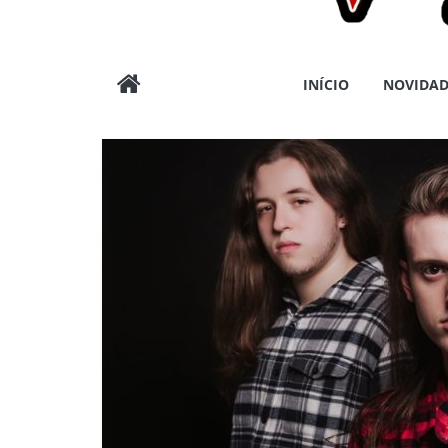
Wargods
INÍCIO
NOVIDAD
Press
Assessoria
e
Conteúdos