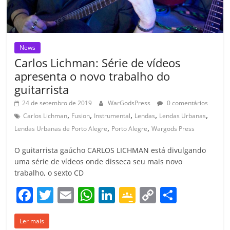
News
Carlos Lichman: Série de vídeos
apresenta o novo trabalho do
guitarrista
24 de setembro de 2019
WarGodsPress
0 comentários
,
,
,
,
,
Carlos Lichman
Fusion
Instrumental
Lendas
Lendas Urbanas
,
,
Lendas Urbanas de Porto Alegre
Porto Alegre
Wargods Press
O guitarrista gaúcho CARLOS LICHMAN está divulgando
uma série de vídeos onde disseca seu mais novo
trabalho, o sexto CD
F
T
E
W
Li
G
C
C
a
w
m
h
n
o
o
o
Ler mais
c
itt
ai
at
k
o
p
m