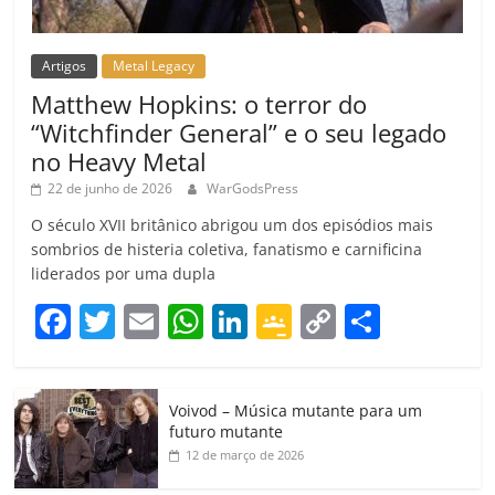
Artigos
Metal Legacy
Matthew Hopkins: o terror do
“Witchfinder General” e o seu legado
no Heavy Metal
22 de junho de 2026
WarGodsPress
O século XVII britânico abrigou um dos episódios mais
sombrios de histeria coletiva, fanatismo e carnificina
liderados por uma dupla
F
T
E
W
Li
G
C
C
a
w
m
h
n
o
o
o
c
itt
ai
at
k
o
p
m
Voivod – Música mutante para um
e
er
l
s
e
gl
y
p
futuro mutante
b
A
dI
e
Li
ar
12 de março de 2026