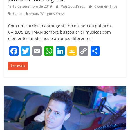
13 de setembro de 2019
WarGodsPress
0 comentários
,
Carlos Lichman
Wargods Press
Com um currículo abrangente no mundo da guitarra,
CARLOS LICHMAN sempre buscou criar músicas com
elementos modernos e arranjos diferentes
F
T
E
W
Li
G
C
C
a
w
m
h
n
o
o
o
Ler mais
c
itt
ai
at
k
o
p
m
e
er
l
s
e
gl
y
p
b
A
dI
e
Li
ar
o
p
n
Cl
n
til
o
p
a
k
h
k
ss
ar
ro