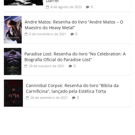
Darrel”
ro
0
8 de agosto de 2022
o
Andre Matos: Resenha do livro “Andre Matos – O
m
Maestro do Heavy Metal”
0
6 de novembro de 2021
Paradise Lost: Resenha do livro “No Celebration: A
Biografia Oficial do Paradise Lost”
0
29 de outubro de 2021
Cannnibal Corpse: Resenha do livro “Bíblia da
Carnificina”, lançado pela Estética Torta
0
26 de setembro de 2021