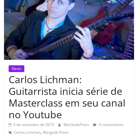
News
Carlos Lichman:
Guitarrista inicia série de
Masterclass em seu canal
no Youtube
4 de novembro de 2019
WarGodsPress
0 comentários
,
Carlos Lichman
Wargods Press