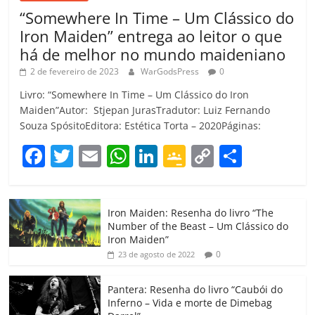
“Somewhere In Time – Um Clássico do
Iron Maiden” entrega ao leitor o que
há de melhor no mundo maideniano
2 de fevereiro de 2023
WarGodsPress
0
Livro: “Somewhere In Time – Um Clássico do Iron
Maiden”Autor: Stjepan JurasTradutor: Luiz Fernando
Souza SpósitoEditora: Estética Torta – 2020Páginas:
F
T
E
W
Li
G
C
C
a
w
m
h
n
o
o
o
c
itt
ai
at
k
o
p
m
Iron Maiden: Resenha do livro “The
e
er
l
s
e
gl
y
p
Number of the Beast – Um Clássico do
b
A
dI
e
Li
ar
Iron Maiden”
0
23 de agosto de 2022
o
p
n
Cl
n
til
o
p
a
k
h
Pantera: Resenha do livro “Caubói do
Inferno – Vida e morte de Dimebag
k
ss
ar