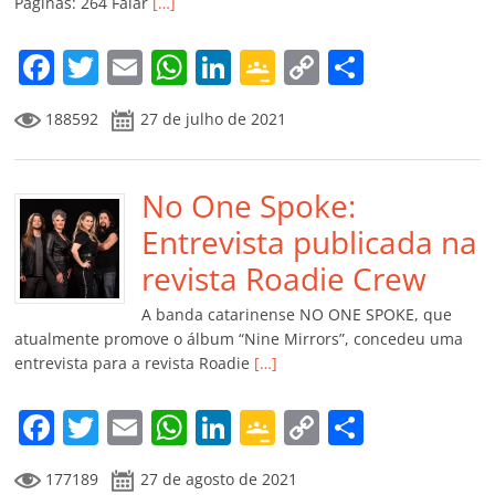
Páginas: 264 Falar
[…]
o
m
F
T
E
W
Li
G
C
C
a
w
m
h
n
o
o
o
188592
27 de julho de 2021
c
itt
ai
at
k
o
p
m
e
er
l
s
e
gl
y
p
b
No One Spoke:
A
dI
e
Li
ar
o
p
n
Cl
n
til
Entrevista publicada na
o
p
a
k
h
revista Roadie Crew
k
ss
ar
A banda catarinense NO ONE SPOKE, que
ro
atualmente promove o álbum “Nine Mirrors”, concedeu uma
entrevista para a revista Roadie
[…]
o
m
F
T
E
W
Li
G
C
C
a
w
m
h
n
o
o
o
177189
27 de agosto de 2021