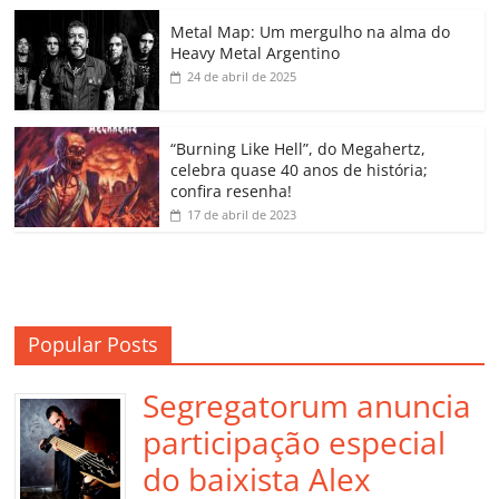
o
p
n
Cl
n
til
o
p
a
k
h
Metal Map: Um mergulho na alma do
Heavy Metal Argentino
k
ss
ar
24 de abril de 2025
ro
o
“Burning Like Hell”, do Megahertz,
m
celebra quase 40 anos de história;
confira resenha!
17 de abril de 2023
Popular Posts
Segregatorum anuncia
participação especial
do baixista Alex