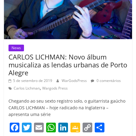
o
m
News
CARLOS LICHMAN: Novo álbum
musicaliza as lendas urbanas de Porto
Alegre
5 de setembro de 2019
WarGodsPress
0 comentários
,
Carlos Lichman
Wargods Press
Chegando ao seu sexto registro solo, o guitarrista gaúcho
CARLOS LICHMAN – hoje radicado na Inglaterra –
apresenta uma série
F
T
E
W
Li
G
C
C