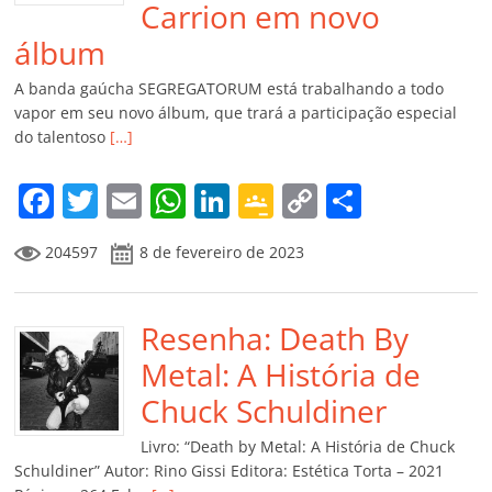
Carrion em novo
álbum
A banda gaúcha SEGREGATORUM está trabalhando a todo
vapor em seu novo álbum, que trará a participação especial
do talentoso
[…]
F
T
E
W
Li
G
C
C
a
w
m
h
n
o
o
o
204597
8 de fevereiro de 2023
c
itt
ai
at
k
o
p
m
e
er
l
s
e
gl
y
p
b
Resenha: Death By
A
dI
e
Li
ar
o
p
n
Cl
n
til
Metal: A História de
o
p
a
k
h
Chuck Schuldiner
k
ss
ar
Livro: “Death by Metal: A História de Chuck
ro
Schuldiner” Autor: Rino Gissi Editora: Estética Torta – 2021