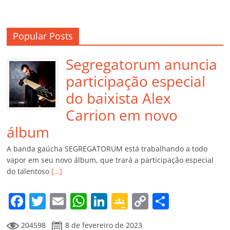
Popular Posts
Segregatorum anuncia
participação especial
do baixista Alex
Carrion em novo
álbum
A banda gaúcha SEGREGATORUM está trabalhando a todo
vapor em seu novo álbum, que trará a participação especial
do talentoso
[…]
F
T
E
W
Li
G
C
C
a
w
m
h
n
o
o
o
204598
8 de fevereiro de 2023