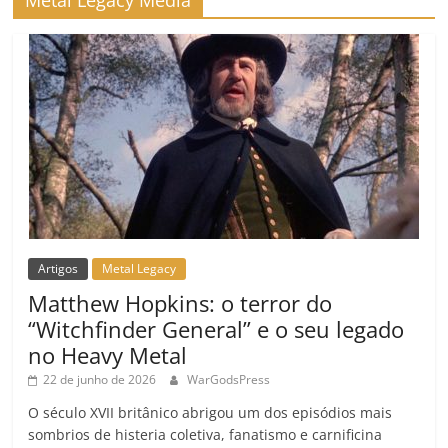
Metal Legacy Media
o
m
Artigos
Metal Legacy
Matthew Hopkins: o terror do
“Witchfinder General” e o seu legado
no Heavy Metal
22 de junho de 2026
WarGodsPress
O século XVII britânico abrigou um dos episódios mais
sombrios de histeria coletiva, fanatismo e carnificina