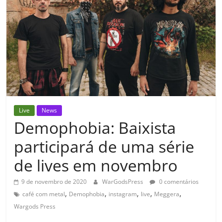
Live
News
Demophobia: Baixista
participará de uma série
de lives em novembro
9 de novembro de 2020
WarGodsPress
0 comentários
,
,
,
,
,
café com metal
Demophobia
instagram
live
Meggera
Wargods Press