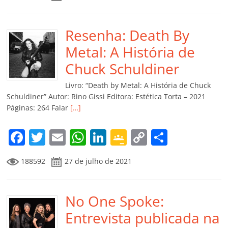
c
itt
ai
at
k
o
p
m
e
er
l
s
e
gl
y
p
b
Resenha: Death By
A
dI
e
Li
ar
o
p
n
Cl
n
til
Metal: A História de
o
p
a
k
h
Chuck Schuldiner
k
ss
ar
Livro: “Death by Metal: A História de Chuck
ro
Schuldiner” Autor: Rino Gissi Editora: Estética Torta – 2021
Páginas: 264 Falar
[…]
o
m
F
T
E
W
Li
G
C
C
a
w
m
h
n
o
o
o
188592
27 de julho de 2021
c
itt
ai
at
k
o
p
m
e
er
l
s
e
gl
y
p
b
No One Spoke:
A
dI
e
Li
ar
o
p
n
Cl
n
til
Entrevista publicada na