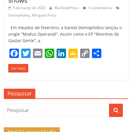
shows
9 de março de 2020
WarGodsPress
0 comentários
,
Demophobia
Wargods Press
Em meados de fevereiro, a banda Demophobia lançou o
single “Modus Operandi”. Assim como o EP “Moinhos de
Gastar Gente”, a
F
T
E
W
Li
G
C
C
a
w
m
h
n
o
o
o
Ler mais
c
itt
ai
at
k
o
p
m
e
er
l
s
e
gl
y
p
b
A
dI
e
Li
ar
Pesquisar
o
p
n
Cl
n
til
o
p
a
k
h
k
ss
ar
ro