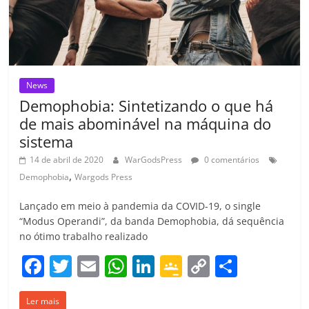
m
News
Demophobia: Sintetizando o que há
de mais abominável na máquina do
sistema
14 de abril de 2020
WarGodsPress
0 comentários
,
Demophobia
Wargods Press
Lançado em meio à pandemia da COVID-19, o single
“Modus Operandi”, da banda Demophobia, dá sequência
no ótimo trabalho realizado
F
T
E
W
Li
G
C
C
a
w
m
h
n
o
o
o
Ler mais