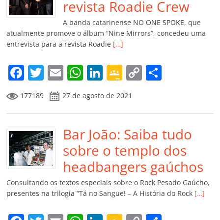
o
p
a
k
h
revista Roadie Crew
k
ss
ar
A banda catarinense NO ONE SPOKE, que
ro
atualmente promove o álbum “Nine Mirrors”, concedeu uma
entrevista para a revista Roadie
[…]
o
m
F
T
E
W
Li
G
C
C
a
w
m
h
n
o
o
o
177189
27 de agosto de 2021
c
itt
ai
at
k
o
p
m
e
er
l
s
e
gl
y
p
b
Bar João: Saiba tudo
A
dI
e
Li
ar
o
p
n
Cl
n
til
sobre o templo dos
o
p
a
k
h
headbangers gaúchos
k
ss
ar
Consultando os textos especiais sobre o Rock Pesado Gaúcho,
ro
presentes na trilogia “Tá no Sangue! – A História do Rock
[…]
o