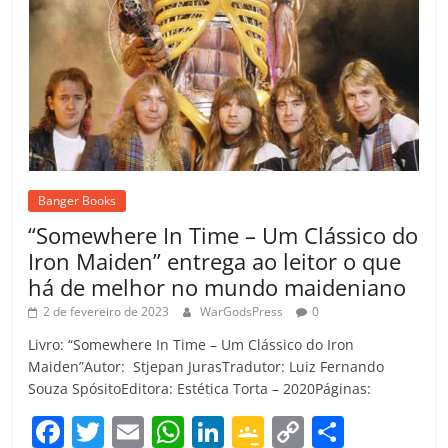
Banger Books
“Somewhere In Time – Um Clássico do
Iron Maiden” entrega ao leitor o que
há de melhor no mundo maideniano
2 de fevereiro de 2023
WarGodsPress
0
Livro: “Somewhere In Time – Um Clássico do Iron
Maiden”Autor: Stjepan JurasTradutor: Luiz Fernando
Souza SpósitoEditora: Estética Torta – 2020Páginas:
F
T
E
W
Li
G
C
C