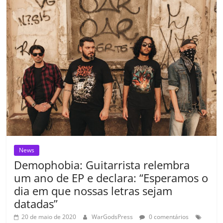
o
p
n
Cl
n
til
o
p
a
k
h
k
ss
ar
ro
o
m
News
Demophobia: Guitarrista relembra
um ano de EP e declara: “Esperamos o
dia em que nossas letras sejam
datadas”
20 de maio de 2020
WarGodsPress
0 comentários