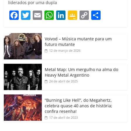
liderados por uma dupla
F
T
E
W
Li
G
C
C
a
w
m
h
n
o
o
o
c
itt
ai
at
k
o
p
m
Voivod – Música mutante para um
e
er
l
s
e
gl
y
p
futuro mutante
b
A
dI
e
Li
ar
12 de março de 2026
o
p
n
Cl
n
til
o
p
a
k
h
Metal Map: Um mergulho na alma do
Heavy Metal Argentino
k
ss
ar
24 de abril de 2025
ro
o
“Burning Like Hell”, do Megahertz,
m
celebra quase 40 anos de história;
confira resenha!
17 de abril de 2023