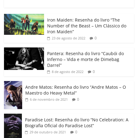
a
w
m
h
n
o
o
o
c
itt
ai
at
k
o
p
m
Iron Maiden: Resenha do livro “The
e
er
l
s
e
gl
y
p
Number of the Beast – Um Clássico do
b
A
dI
e
Li
ar
Iron Maiden”
0
23 de agosto de 2022
o
p
n
Cl
n
til
o
p
a
k
h
Pantera: Resenha do livro “Caubói do
Inferno – Vida e morte de Dimebag
k
ss
ar
Darrel”
ro
0
8 de agosto de 2022
o
Andre Matos: Resenha do livro “Andre Matos – O
m
Maestro do Heavy Metal”
0
6 de novembro de 2021
Paradise Lost: Resenha do livro “No Celebration: A
Biografia Oficial do Paradise Lost”
0
29 de outubro de 2021