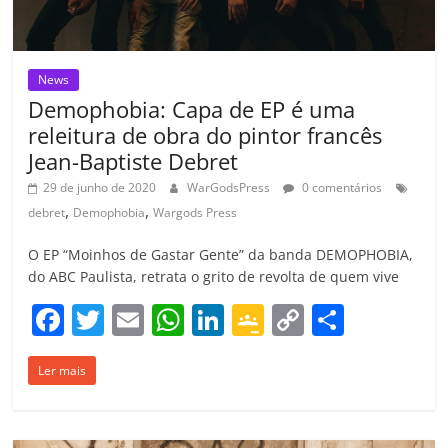
News
Demophobia: Capa de EP é uma
releitura de obra do pintor francês
Jean-Baptiste Debret
29 de junho de 2020
WarGodsPress
0 comentários
,
,
debret
Demophobia
Wargods Press
O EP “Moinhos de Gastar Gente” da banda DEMOPHOBIA,
do ABC Paulista, retrata o grito de revolta de quem vive
F
T
E
W
Li
G
C
C
a
w
m
h
n
o
o
o
Ler mais
c
itt
ai
at
k
o
p
m
e
er
l
s
e
gl
y
p
b
A
dI
e
Li
ar