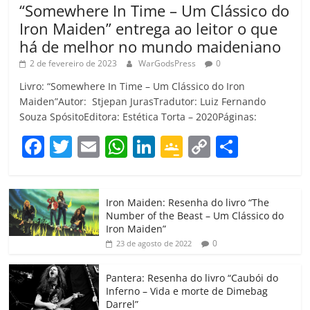
“Somewhere In Time – Um Clássico do
Iron Maiden” entrega ao leitor o que
há de melhor no mundo maideniano
2 de fevereiro de 2023
WarGodsPress
0
Livro: “Somewhere In Time – Um Clássico do Iron
Maiden”Autor: Stjepan JurasTradutor: Luiz Fernando
Souza SpósitoEditora: Estética Torta – 2020Páginas:
F
T
E
W
Li
G
C
C
a
w
m
h
n
o
o
o
c
itt
ai
at
k
o
p
m
Iron Maiden: Resenha do livro “The
e
er
l
s
e
gl
y
p
Number of the Beast – Um Clássico do
b
A
dI
e
Li
ar
Iron Maiden”
0
23 de agosto de 2022
o
p
n
Cl
n
til
o
p
a
k
h
Pantera: Resenha do livro “Caubói do
Inferno – Vida e morte de Dimebag
k
ss
ar
Darrel”