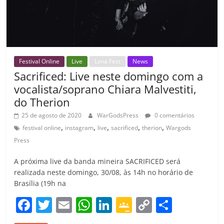
m
Festival Online
Live
Lvna Fest
News
Sacrificed: Live neste domingo com a
vocalista/soprano Chiara Malvestiti,
do Therion
25 de agosto de 2020
WarGodsPress
0 comentários
,
,
,
,
,
festival online
instagram
live
sacrificed
therion
Wargods
Press
A próxima live da banda mineira SACRIFICED será
realizada neste domingo, 30/08, às 14h no horário de
Brasília (19h na
F
T
E
W
Li
G
C
C
a
w
m
h
n
o
o
o