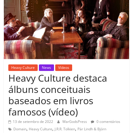
Heavy Culture
News
Vídeos
Heavy Culture destaca
álbuns conceituais
baseados em livros
famosos (vídeo)
13 de setembro de 2022
WarGodsPress
0 comentários
,
,
,
Domain
Heavy Culture
J.R.R. Tolkien
Pär Lindh & Björn