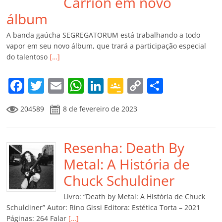
Carrion em novo
álbum
A banda gaúcha SEGREGATORUM está trabalhando a todo
vapor em seu novo álbum, que trará a participação especial
do talentoso
[…]
F
T
E
W
Li
G
C
C
a
w
m
h
n
o
o
o
204589
8 de fevereiro de 2023
c
itt
ai
at
k
o
p
m
e
er
l
s
e
gl
y
p
b
Resenha: Death By
A
dI
e
Li
ar
o
p
n
Cl
n
til
Metal: A História de
o
p
a
k
h
Chuck Schuldiner
k
ss
ar
Livro: “Death by Metal: A História de Chuck
ro
Schuldiner” Autor: Rino Gissi Editora: Estética Torta – 2021
Páginas: 264 Falar
[…]