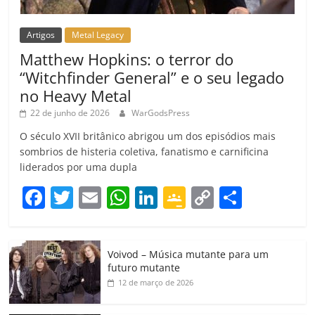
Artigos
Metal Legacy
Matthew Hopkins: o terror do
“Witchfinder General” e o seu legado
no Heavy Metal
22 de junho de 2026
WarGodsPress
O século XVII britânico abrigou um dos episódios mais
sombrios de histeria coletiva, fanatismo e carnificina
liderados por uma dupla
F
T
E
W
Li
G
C
C
a
w
m
h
n
o
o
o
c
itt
ai
at
k
o
p
m
Voivod – Música mutante para um
e
er
l
s
e
gl
y
p
futuro mutante
b
A
dI
e
Li
ar
12 de março de 2026
o
p
n
Cl
n
til