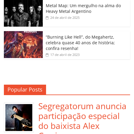
o
p
a
k
h
Metal Map: Um mergulho na alma do
Heavy Metal Argentino
k
ss
ar
24 de abril de 2025
ro
o
“Burning Like Hell”, do Megahertz,
m
celebra quase 40 anos de história;
confira resenha!
17 de abril de 2023
Popular Posts
Segregatorum anuncia
participação especial
do baixista Alex