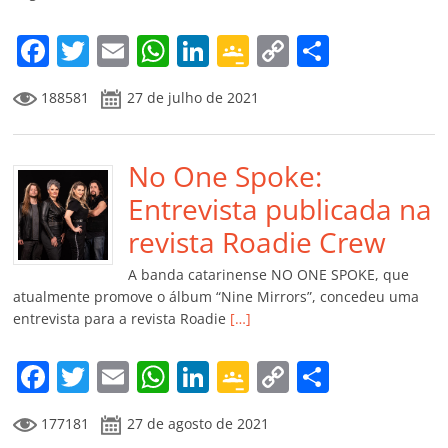
o
m
F
T
E
W
Li
G
C
C
a
w
m
h
n
o
o
o
188581
27 de julho de 2021
c
itt
ai
at
k
o
p
m
e
er
l
s
e
gl
y
p
b
No One Spoke:
A
dI
e
Li
ar
o
p
n
Cl
n
til
Entrevista publicada na
o
p
a
k
h
revista Roadie Crew
k
ss
ar
A banda catarinense NO ONE SPOKE, que
ro
atualmente promove o álbum “Nine Mirrors”, concedeu uma
entrevista para a revista Roadie
[…]
o
m
F
T
E
W
Li
G
C
C
a
w
m
h
n
o
o
o
177181
27 de agosto de 2021
c
itt
ai
at
k
o
p
m