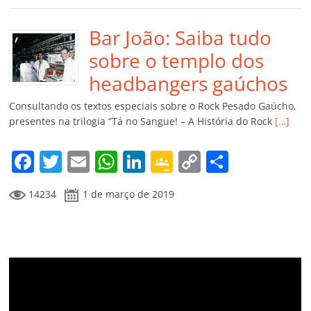
e
er
l
s
e
gl
y
p
b
Bar João: Saiba tudo
A
dI
e
Li
ar
o
p
n
Cl
n
til
sobre o templo dos
o
p
a
k
h
headbangers gaúchos
k
ss
ar
Consultando os textos especiais sobre o Rock Pesado Gaúcho,
ro
presentes na trilogia “Tá no Sangue! – A História do Rock
[…]
o
F
T
E
W
Li
G
C
C
m
a
w
m
h
n
o
o
o
14234
1 de março de 2019
c
itt
ai
at
k
o
p
m
e
er
l
s
e
gl
y
p
b
A
dI
e
Li
ar
o
p
n
Cl
n
til
o
p
a
k
h