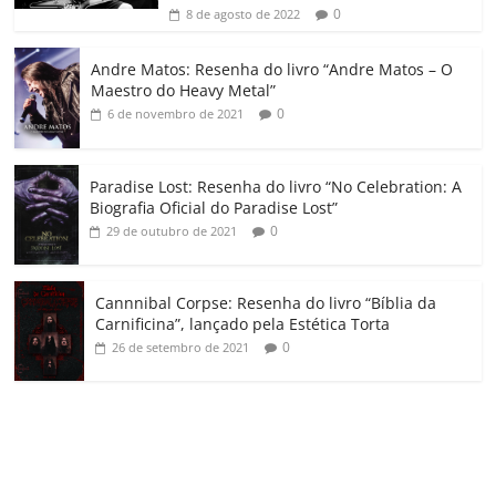
ro
0
8 de agosto de 2022
o
Andre Matos: Resenha do livro “Andre Matos – O
m
Maestro do Heavy Metal”
0
6 de novembro de 2021
Paradise Lost: Resenha do livro “No Celebration: A
Biografia Oficial do Paradise Lost”
0
29 de outubro de 2021
Cannnibal Corpse: Resenha do livro “Bíblia da
Carnificina”, lançado pela Estética Torta
0
26 de setembro de 2021