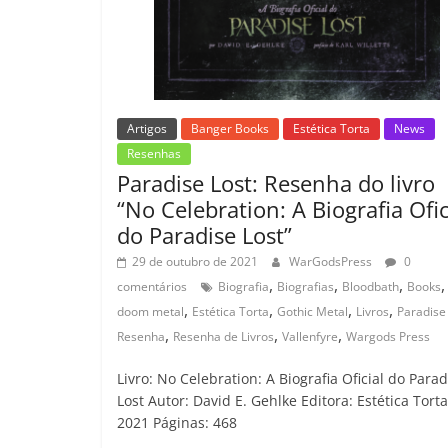
Artigos
Banger Books
Estética Torta
News
Resenhas
Paradise Lost: Resenha do livro
“No Celebration: A Biografia Ofic
do Paradise Lost”
29 de outubro de 2021
WarGodsPress
0
,
,
,
,
comentários
Biografia
Biografias
Bloodbath
Books
,
,
,
,
doom metal
Estética Torta
Gothic Metal
Livros
Paradise
,
,
,
Resenha
Resenha de Livros
Vallenfyre
Wargods Press
Livro: No Celebration: A Biografia Oficial do Parad
Lost Autor: David E. Gehlke Editora: Estética Torta
2021 Páginas: 468