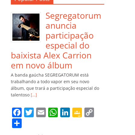
Segregatorum
anuncia
participação
especial do
baixista Alex Carrion
em novo álbum
A banda gaúcha SEGREGATORUM está
trabalhando a todo vapor em seu novo
álbum, que trará a participação especial do
talentoso
[…]
F
T
E
W
Li
G
C
a
w
m
h
n
o
o
C
c
itt
ai
at
k
o
p
o