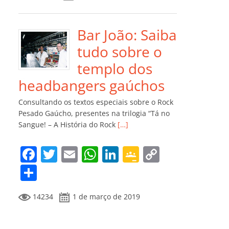
e
er
l
s
e
gl
y
m
b
A
dI
e
Li
p
o
p
n
Cl
n
ar
Bar João: Saiba
o
p
a
k
til
tudo sobre o
k
ss
h
templo dos
ro
ar
headbangers gaúchos
o
Consultando os textos especiais sobre o Rock
m
Pesado Gaúcho, presentes na trilogia “Tá no
Sangue! – A História do Rock
[…]
F
T
E
W
Li
G
C
a
w
m
h
n
o
o
C
c
itt
ai
at
k
o
p
o
14234
1 de março de 2019
e
er
l
s
e
gl
y
m
b
A
dI
e
Li
p