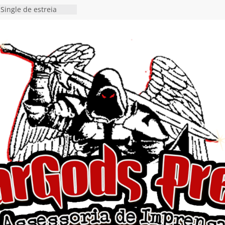
Single de estreia
” chega ao Spotify e
ia EP para o próximo
 vídeo de guitar & bass
de “Eclipse”, segundo
bum “Dreaming”
estiona a
o e a artificialidade
ingle e videoclipe de
ams”
nda gaúcha de Heavy
o debut “Hellforge”
 Single “Dead Flies
stá nas plataformas em
orge A. Romero