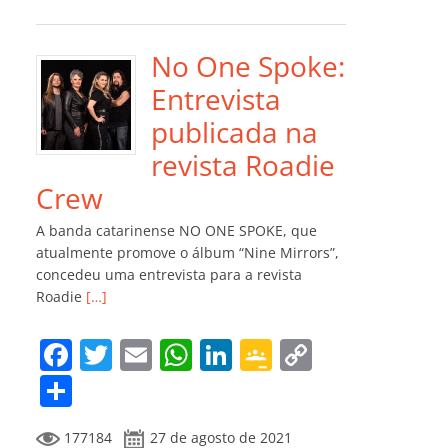
e
er
l
s
e
gl
y
m
b
A
dI
e
Li
p
o
p
n
Cl
n
ar
No One Spoke:
o
p
a
k
til
Entrevista
k
ss
h
publicada na
ro
ar
revista Roadie
o
Crew
m
A banda catarinense NO ONE SPOKE, que
atualmente promove o álbum “Nine Mirrors”,
concedeu uma entrevista para a revista
Roadie
[…]
F
T
E
W
Li
G
C
a
w
m
h
n
o
o
C
c
itt
ai
at
k
o
p
o
177184
27 de agosto de 2021