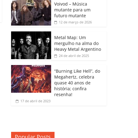
b
A
dI
e
Li
Voivod – Música
p
mutante para um
o
p
n
Cl
n
ar
futuro mutante
12 de março de 2026
o
p
a
k
til
k
ss
h
Metal Map: Um
ro
mergulho na alma do
ar
Heavy Metal Argentino
o
24 de abril de 2025
m
“Burning Like Hell”, do
Megahertz, celebra
quase 40 anos de
história; confira
resenha!
17 de abril de 2023
Popular Posts