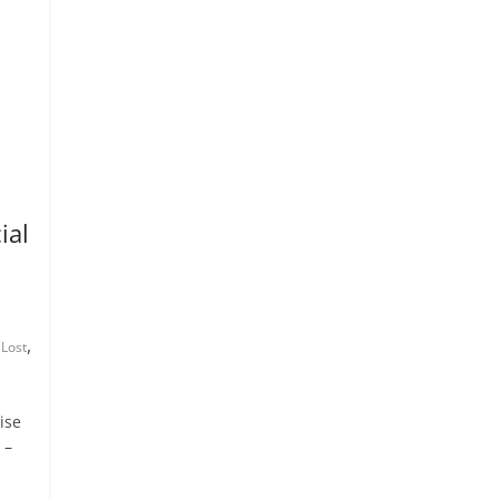
ial
,
 Lost
ise
 –