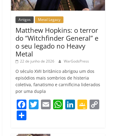
Artigos
Metal Legacy
Matthew Hopkins: o terror
do “Witchfinder General” e
o seu legado no Heavy
Metal
22 de junho de 2026
WarGodsPress
O século XVII britânico abrigou um dos
episódios mais sombrios de histeria
coletiva, fanatismo e carnificina liderados
por uma dupla
F
T
E
W
Li
G
C
a
w
m
h
n
o
o
C
c
itt
ai
at
k
o
p
o
e
er
l
s
e
gl
y
m