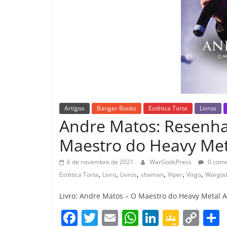
Artigos
Banger Books
Estética Torta
Livros
Andre Matos: Resenha 
Maestro do Heavy Met
6 de novembro de 2021
WarGodsPress
0 come
,
,
,
,
,
,
Estética Torta
Livro
Livros
shaman
Viper
Virgo
Wargod
Livro: Andre Matos – O Maestro do Heavy Metal Aut
F
T
E
W
Li
G
C