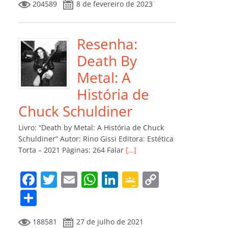
204589
8 de fevereiro de 2023
e
er
l
s
e
gl
y
m
b
A
dI
e
Li
p
o
p
n
Cl
n
ar
Resenha:
o
p
a
k
til
Death By
k
ss
h
Metal: A
ro
ar
História de
o
Chuck Schuldiner
m
Livro: “Death by Metal: A História de Chuck
Schuldiner” Autor: Rino Gissi Editora: Estética
Torta – 2021 Páginas: 264 Falar
[…]
F
T
E
W
Li
G
C
a
w
m
h
n
o
o
C
c
itt
ai
at
k
o
p
o
188581
27 de julho de 2021