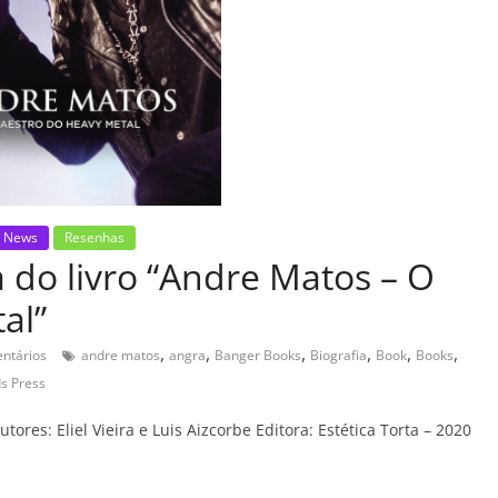
News
Resenhas
do livro “Andre Matos – O
al”
,
,
,
,
,
,
ntários
andre matos
angra
Banger Books
Biografia
Book
Books
s Press
ores: Eliel Vieira e Luis Aizcorbe Editora: Estética Torta – 2020
C