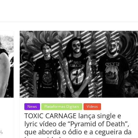
o
m
p
ar
il
h
ar
News
Plataformas Digitais
Vídeos
TOXIC CARNAGE lança single e
lyric vídeo de “Pyramid of Death”,
que aborda o ódio e a cegueira da
,
l