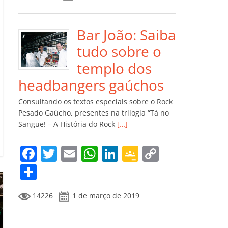
e
er
l
s
e
gl
y
m
b
A
dI
e
Li
p
o
p
n
Cl
n
ar
Bar João: Saiba
o
p
a
k
til
tudo sobre o
k
ss
h
templo dos
ro
ar
headbangers gaúchos
o
Consultando os textos especiais sobre o Rock
m
Pesado Gaúcho, presentes na trilogia “Tá no
Sangue! – A História do Rock
[…]
F
T
E
W
Li
G
C
a
w
m
h
n
o
o
C
c
itt
ai
at
k
o
p
o
14226
1 de março de 2019
e
er
l
s
e
gl
y
m
b
A
dI
e
Li
p