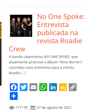
e
er
l
s
e
gl
y
m
b
A
dI
e
Li
p
o
p
n
Cl
n
ar
No One Spoke:
o
p
a
k
til
Entrevista
k
ss
h
publicada na
ro
ar
revista Roadie
o
Crew
m
A banda catarinense NO ONE SPOKE, que
atualmente promove o álbum “Nine Mirrors”,
concedeu uma entrevista para a revista
Roadie
[…]
F
T
E
W
Li
G
C
a
w
m
h
n
o
o
C
c
itt
ai
at
k
o
p
o
177178
27 de agosto de 2021