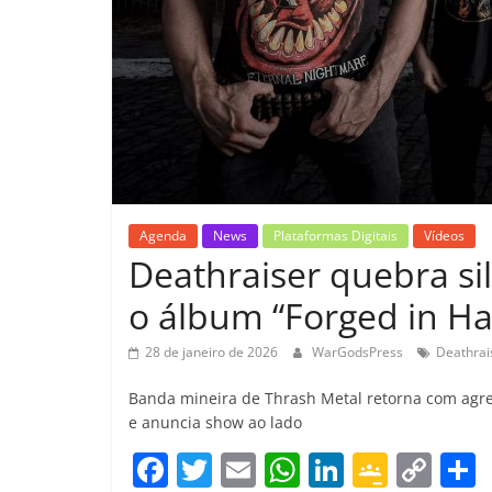
Agenda
News
Plataformas Digitais
Vídeos
Deathraiser quebra si
o álbum “Forged in Ha
28 de janeiro de 2026
WarGodsPress
Deathrai
Banda mineira de Thrash Metal retorna com agr
e anuncia show ao lado
F
T
E
W
Li
G
C