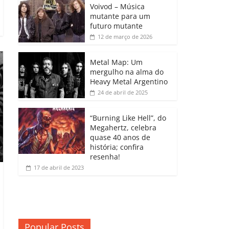
b
A
dI
e
Li
Voivod – Música
p
mutante para um
o
p
n
Cl
n
ar
futuro mutante
12 de março de 2026
o
p
a
k
til
k
ss
h
Metal Map: Um
ro
mergulho na alma do
ar
Heavy Metal Argentino
o
24 de abril de 2025
m
“Burning Like Hell”, do
Megahertz, celebra
quase 40 anos de
história; confira
resenha!
17 de abril de 2023
Popular Posts