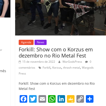
o
m
Agenda
News
Forkill: Show com o Korzus em
or
dezembro no Rio Metal Fest
15 de novembro de 2022
WarGodsPress
0
,
,
,
comentários
Forkill
Korzus
thrash metal
Wargods
 mês
Press
Forkill: Show com o Korzus em dezembro no Rio
C
Metal Fest
o
F
T
E
W
Li
G
C
C
m