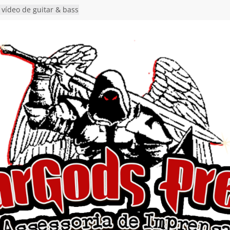
a vídeo de guitar & bass
de “Eclipse”, segundo
lbum “Dreaming”
estiona a
o e a artificialidade
ingle e videoclipe de
ams”
nda gaúcha de Heavy
o debut “Hellforge”
 Single “Dead Flies
stá nas plataformas em
orge A. Romero
 Single de estreia
” chega ao Spotify e
ia EP para o próximo