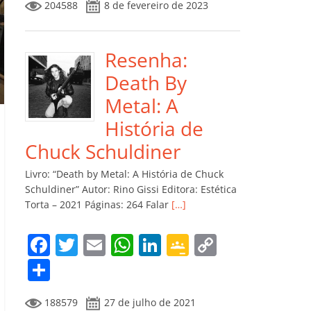
204588
8 de fevereiro de 2023
e
er
l
s
e
gl
y
m
b
A
dI
e
Li
p
o
p
n
Cl
n
ar
Resenha:
o
p
a
k
til
Death By
k
ss
h
Metal: A
ro
ar
História de
o
Chuck Schuldiner
m
Livro: “Death by Metal: A História de Chuck
Schuldiner” Autor: Rino Gissi Editora: Estética
Torta – 2021 Páginas: 264 Falar
[…]
F
T
E
W
Li
G
C
a
w
m
h
n
o
o
C
c
itt
ai
at
k
o
p
o
188579
27 de julho de 2021