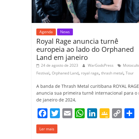
m
Agenda
News
Royal Rage anuncia turnê
europeia ao lado do Orphaned
Land em janeiro
24 de agosto de 2023
WarGodsPress
Motocult
,
,
,
,
Festival
Orphaned Land
royal rage
thrash metal
Tour
A banda de Thrash Metal curitibana ROYAL RAGE
anuncia sua primeira turnê internacional para o
de janeiro de 2024,
F
T
E
W
Li
G
C
a
w
m
h
n
o
o
Ler mais
c
itt
ai
at
k
o
p