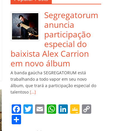
Segregatorum
anuncia
participação
especial do
baixista Alex Carrion
em novo álbum
A banda gaúcha SEGREGATORUM está
trabalhando a todo vapor em seu novo
álbum, que trará a participação especial do
talentoso
[…]
F
T
E
W
Li
G
C
a
w
m
h
n
o
o
C
c
itt
ai
at
k
o
p
o