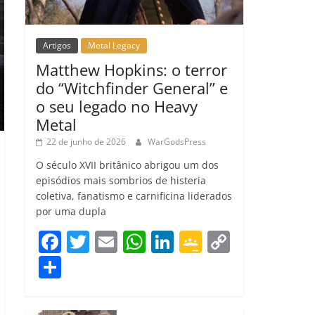
Artigos
Metal Legacy
Matthew Hopkins: o terror
do “Witchfinder General” e
o seu legado no Heavy
Metal
22 de junho de 2026
WarGodsPress
O século XVII britânico abrigou um dos
episódios mais sombrios de histeria
coletiva, fanatismo e carnificina liderados
por uma dupla
F
T
E
W
Li
G
C
a
w
m
h
n
o
o
C
c
itt
ai
at
k
o
p
o
e
er
l
s
e
gl
y
m