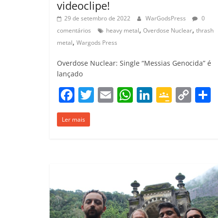
videoclipe!
29 de setembro de 2022
WarGodsPress
0
,
,
comentários
heavy metal
Overdose Nuclear
thrash
,
metal
Wargods Press
Overdose Nuclear: Single “Messias Genocida” é
lançado
F
T
E
W
Li
G
C
a
w
m
h
n
o
o
Ler mais
c
itt
ai
at
k
o
p
e
er
l
s
e
gl
y
b
A
dI
e
Li
o
p
n
Cl
n
t
o
p
a
k
k
ss