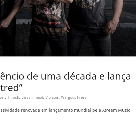
lêncio de uma década e lança
tred”
,
,
,
,
ser
Thrash
thrash metal
Violator
Wargods Press
essividade renovada em lançamento mundial pela Xtreem Music
C