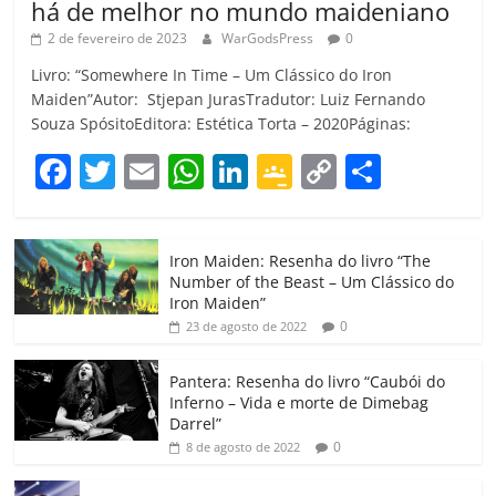
há de melhor no mundo maideniano
2 de fevereiro de 2023
WarGodsPress
0
Livro: “Somewhere In Time – Um Clássico do Iron
Maiden”Autor: Stjepan JurasTradutor: Luiz Fernando
Souza SpósitoEditora: Estética Torta – 2020Páginas:
F
T
E
W
Li
G
C
C
a
w
m
h
n
o
o
o
c
itt
ai
at
k
o
p
m
Iron Maiden: Resenha do livro “The
e
er
l
s
e
gl
y
p
Number of the Beast – Um Clássico do
b
A
dI
e
Li
ar
Iron Maiden”
0
23 de agosto de 2022
o
p
n
Cl
n
til
o
p
a
k
h
Pantera: Resenha do livro “Caubói do
Inferno – Vida e morte de Dimebag
k
ss
ar
Darrel”
ro
0
8 de agosto de 2022
o