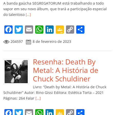
A banda gaúcha SEGREGATORUM está trabalhando a todo
vapor em seu novo álbum, que trará a participação especial
do talentoso
[…]
F
T
E
W
Li
G
C
C
a
w
m
h
n
o
o
o
204597
8 de fevereiro de 2023
c
itt
ai
at
k
o
p
m
e
er
l
s
e
gl
y
p
b
Resenha: Death By
A
dI
e
Li
ar
o
p
n
Cl
n
til
Metal: A História de
o
p
a
k
h
Chuck Schuldiner
k
ss
ar
Livro: “Death by Metal: A História de Chuck
ro
Schuldiner” Autor: Rino Gissi Editora: Estética Torta – 2021
Páginas: 264 Falar
[…]
o
m
F
T
E
W
Li
G
C
C