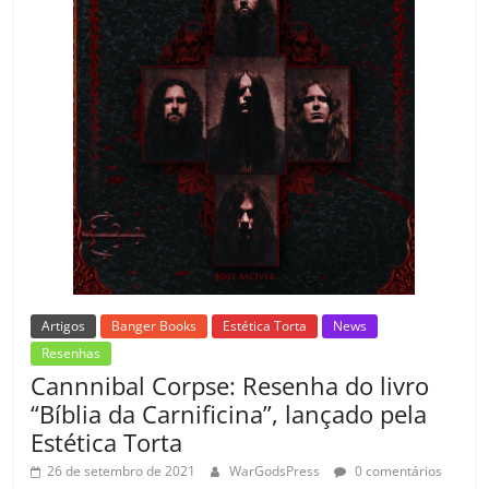
m
Artigos
Banger Books
Estética Torta
News
Resenhas
Cannnibal Corpse: Resenha do livro
“Bíblia da Carnificina”, lançado pela
Estética Torta
26 de setembro de 2021
WarGodsPress
0 comentários