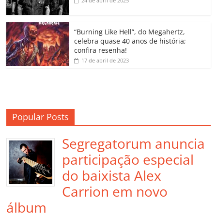
24 de abril de 2025
ro
o
“Burning Like Hell”, do Megahertz,
m
celebra quase 40 anos de história;
confira resenha!
17 de abril de 2023
Popular Posts
Segregatorum anuncia
participação especial
do baixista Alex
Carrion em novo
álbum