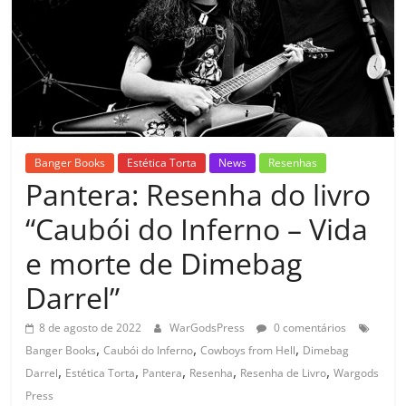
Banger Books
Estética Torta
News
Resenhas
Pantera: Resenha do livro
“Caubói do Inferno – Vida
e morte de Dimebag
Darrel”
8 de agosto de 2022
WarGodsPress
0 comentários
,
,
,
Banger Books
Caubói do Inferno
Cowboys from Hell
Dimebag
,
,
,
,
,
Darrel
Estética Torta
Pantera
Resenha
Resenha de Livro
Wargods
Press