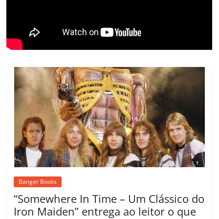
o
m
Banger Books
“Somewhere In Time – Um Clássico do
Iron Maiden” entrega ao leitor o que