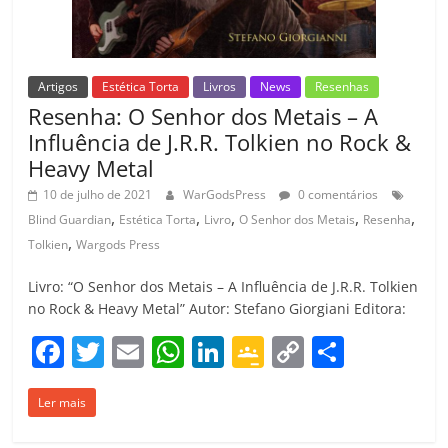
Artigos
Estética Torta
Livros
News
Resenhas
Resenha: O Senhor dos Metais – A
Influência de J.R.R. Tolkien no Rock &
Heavy Metal
10 de julho de 2021
WarGodsPress
0 comentários
,
,
,
,
,
Blind Guardian
Estética Torta
Livro
O Senhor dos Metais
Resenha
,
Tolkien
Wargods Press
Livro: “O Senhor dos Metais – A Influência de J.R.R. Tolkien
no Rock & Heavy Metal” Autor: Stefano Giorgiani Editora:
F
T
E
W
Li
G
C
C
a
w
m
h
n
o
o
o
Ler mais
c
itt
ai
at
k
o
p
m
e
er
l
s
e
gl
y
p