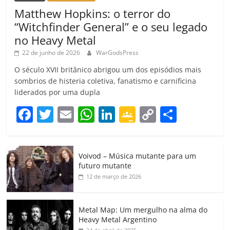
Matthew Hopkins: o terror do
“Witchfinder General” e o seu legado
no Heavy Metal
22 de junho de 2026
WarGodsPress
O século XVII britânico abrigou um dos episódios mais
sombrios de histeria coletiva, fanatismo e carnificina
liderados por uma dupla
F
T
E
W
Li
G
C
C
a
w
m
h
n
o
o
o
c
itt
ai
at
k
o
p
m
Voivod – Música mutante para um
e
er
l
s
e
gl
y
p
futuro mutante
b
A
dI
e
Li
ar
12 de março de 2026
o
p
n
Cl
n
til
o
p
a
k
h
Metal Map: Um mergulho na alma do
Heavy Metal Argentino
k
ss
ar