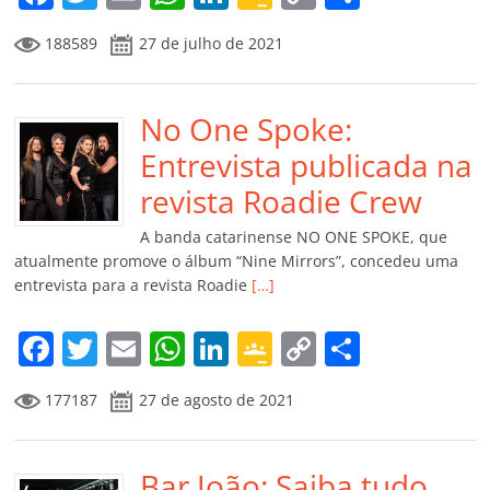
a
w
m
h
n
o
o
o
188589
27 de julho de 2021
c
itt
ai
at
k
o
p
m
e
er
l
s
e
gl
y
p
b
No One Spoke:
A
dI
e
Li
ar
o
p
n
Cl
n
til
Entrevista publicada na
o
p
a
k
h
revista Roadie Crew
k
ss
ar
A banda catarinense NO ONE SPOKE, que
ro
atualmente promove o álbum “Nine Mirrors”, concedeu uma
entrevista para a revista Roadie
[…]
o
m
F
T
E
W
Li
G
C
C
a
w
m
h
n
o
o
o
177187
27 de agosto de 2021
c
itt
ai
at
k
o
p
m
e
er
l
s
e
gl
y
p
b
Bar João: Saiba tudo
A
dI
e
Li
ar