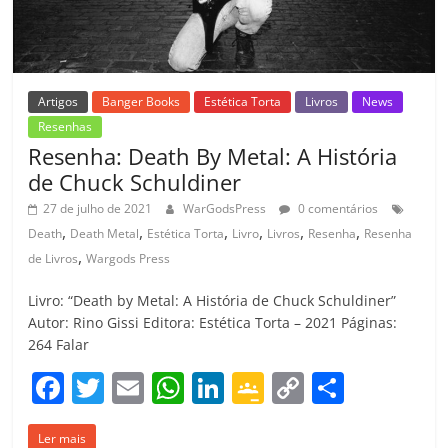
o
m
Artigos
Banger Books
Estética Torta
Livros
News
Resenhas
Resenha: Death By Metal: A História
de Chuck Schuldiner
27 de julho de 2021
WarGodsPress
0 comentários
,
,
,
,
,
,
Death
Death Metal
Estética Torta
Livro
Livros
Resenha
Resenha
,
de Livros
Wargods Press
Livro: “Death by Metal: A História de Chuck Schuldiner”
Autor: Rino Gissi Editora: Estética Torta – 2021 Páginas:
264 Falar
F
T
E
W
Li
G
C
C
a
w
m
h
n
o
o
o
Ler mais