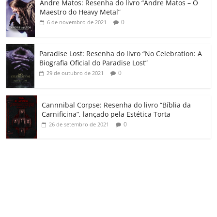
Andre Matos: Resenha do livro “Andre Matos – O
m
Maestro do Heavy Metal”
0
6 de novembro de 2021
Paradise Lost: Resenha do livro “No Celebration: A
Biografia Oficial do Paradise Lost”
0
29 de outubro de 2021
Cannnibal Corpse: Resenha do livro “Bíblia da
Carnificina”, lançado pela Estética Torta
0
26 de setembro de 2021