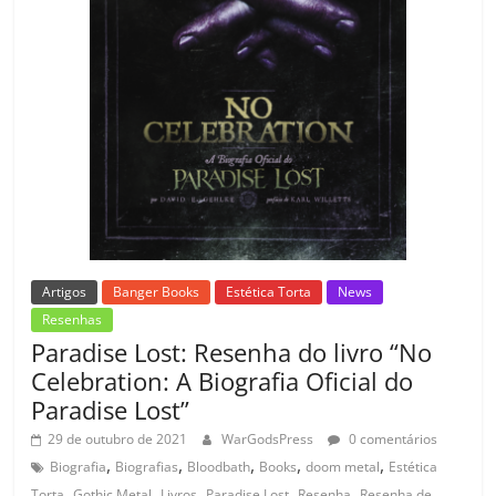
Artigos
Banger Books
Estética Torta
News
Resenhas
Paradise Lost: Resenha do livro “No
Celebration: A Biografia Oficial do
Paradise Lost”
29 de outubro de 2021
WarGodsPress
0 comentários
,
,
,
,
,
Biografia
Biografias
Bloodbath
Books
doom metal
Estética
,
,
,
,
,
Torta
Gothic Metal
Livros
Paradise Lost
Resenha
Resenha de