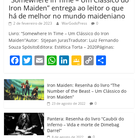
Iron Maiden” entrega ao leitor o que
há de melhor no mundo maideniano
2 de fevereiro de 2023
WarGodsPress
0
Livro: “Somewhere In Time – Um Clássico do Iron
Maiden”Autor: Stjepan JurasTradutor: Luiz Fernando
Souza SpósitoEditora: Estética Torta – 2020Páginas:
F
T
E
W
Li
G
C
C
a
w
m
h
n
o
o
o
c
itt
ai
at
k
o
p
m
Iron Maiden: Resenha do livro “The
e
er
l
s
e
gl
y
p
Number of the Beast – Um Clássico do
b
A
dI
e
Li
ar
Iron Maiden”
0
23 de agosto de 2022
o
p
n
Cl
n
til
o
p
a
k
h
Pantera: Resenha do livro “Caubói do
Inferno – Vida e morte de Dimebag
k
ss
ar
Darrel”
0
8 de agosto de 2022