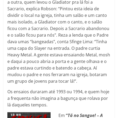
a outra, quem levou o Gladiator pra lá foi a
Sacrario, explica Robson: “Pintou esta ideia de
dividir o local na igreja, tinha um salão e um canto
mais isolado, a Gladiator com o canto, e o salão
ficou com a Sacrario. Depois a Sacrario abandonou
e o salão ficou para nós”. Reza a lenda que o Padre
dava umas “bangeadas”, conta Sfinge Lima: “Tinha
uma capa do Slayer na entrada. O padre curtia
Heavy Metal. A gente estava ensaiando Metal, mosh
e daqui a pouco abria a porta e a gente olhava e o
padre estava curtindo e batendo a cabeça. Aí
mudou o padre e nos ferraram na igreja, botaram
um grupo de jovens para tocar lá!”.
Os ensaios duraram até 1993 ou 1994, e quem hoje
a frequenta não imagina a bagunça que rolava por
lá daqueles tempos.
Em
“
Tá no Sangue! – A