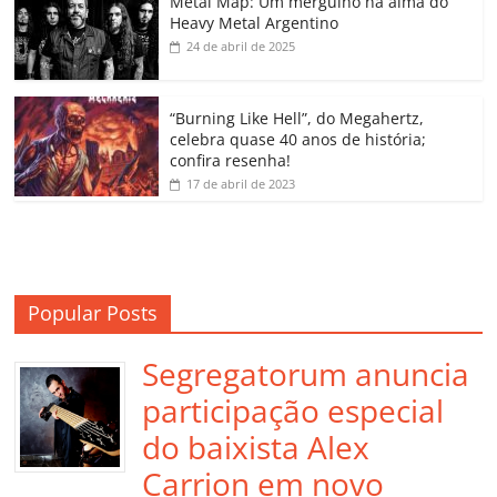
o
p
a
k
h
Metal Map: Um mergulho na alma do
Heavy Metal Argentino
k
ss
ar
24 de abril de 2025
ro
o
“Burning Like Hell”, do Megahertz,
m
celebra quase 40 anos de história;
confira resenha!
17 de abril de 2023
Popular Posts
Segregatorum anuncia
participação especial
do baixista Alex
Carrion em novo