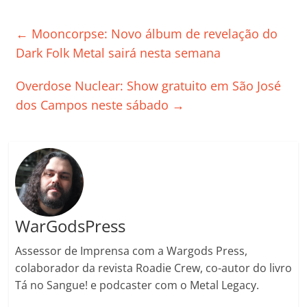
e
er
l
s
e
gl
y
p
←
Mooncorpse: Novo álbum de revelação do
b
A
dI
e
Li
ar
Dark Folk Metal sairá nesta semana
o
p
n
Cl
n
til
o
p
a
k
h
Overdose Nuclear: Show gratuito em São José
k
ss
ar
dos Campos neste sábado
→
ro
o
m
WarGodsPress
Assessor de Imprensa com a Wargods Press,
colaborador da revista Roadie Crew, co-autor do livro
Tá no Sangue! e podcaster com o Metal Legacy.