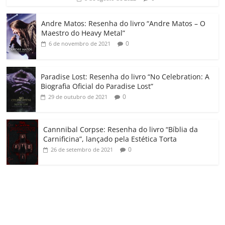
ro
o
Andre Matos: Resenha do livro “Andre Matos – O
m
Maestro do Heavy Metal”
0
6 de novembro de 2021
Paradise Lost: Resenha do livro “No Celebration: A
Biografia Oficial do Paradise Lost”
0
29 de outubro de 2021
Cannnibal Corpse: Resenha do livro “Bíblia da
Carnificina”, lançado pela Estética Torta
0
26 de setembro de 2021