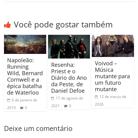
Você pode gostar também
Napoleão:
Voivod –
Resenha:
Running
Música
Priest e o
Wild, Bernard
mutante para
Diário do Ano
Cornwell e a
um futuro
da Peste, de
épica batalha
mutante
Daniel Defoe
de Waterloo
12 de março de
17 de agosto de
6 de janeiro de
2026
2021
0
2019
0
Deixe um comentário