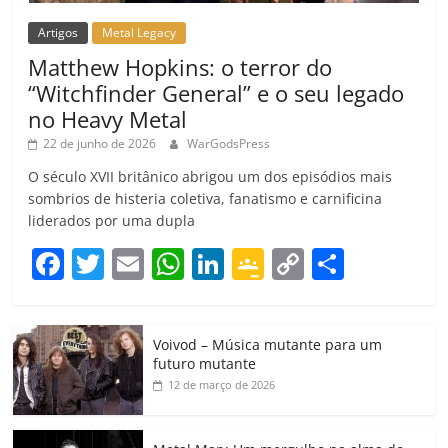
Artigos
Metal Legacy
Matthew Hopkins: o terror do
“Witchfinder General” e o seu legado
no Heavy Metal
22 de junho de 2026
WarGodsPress
O século XVII britânico abrigou um dos episódios mais
sombrios de histeria coletiva, fanatismo e carnificina
liderados por uma dupla
F
T
E
W
Li
G
C
C
a
w
m
h
n
o
o
o
c
itt
ai
at
k
o
p
m
Voivod – Música mutante para um
e
er
l
s
e
gl
y
p
futuro mutante
b
A
dI
e
Li
ar
12 de março de 2026
o
p
n
Cl
n
til