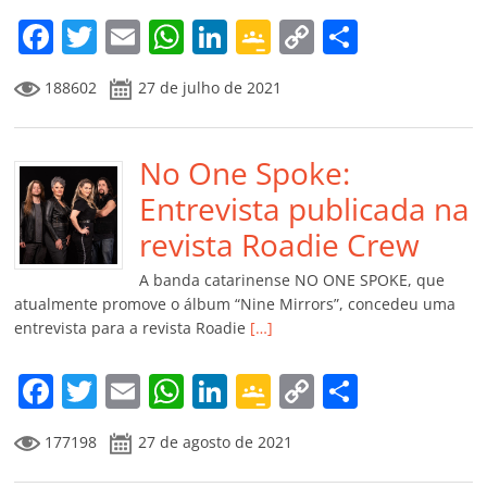
m
F
T
E
W
Li
G
C
C
a
w
m
h
n
o
o
o
188602
27 de julho de 2021
c
itt
ai
at
k
o
p
m
e
er
l
s
e
gl
y
p
b
No One Spoke:
A
dI
e
Li
ar
o
p
n
Cl
n
til
Entrevista publicada na
o
p
a
k
h
revista Roadie Crew
k
ss
ar
A banda catarinense NO ONE SPOKE, que
ro
atualmente promove o álbum “Nine Mirrors”, concedeu uma
entrevista para a revista Roadie
[…]
o
m
F
T
E
W
Li
G
C
C
a
w
m
h
n
o
o
o
177198
27 de agosto de 2021
c
itt
ai
at
k
o
p
m