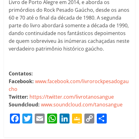
Livro de Porto Alegre em 2014, e aborda os
primórdios do Rock Pesado Gaúcho, desde os anos
60 e 70 até o final da década de 1980. A segunda
parte do livro abordará somente a década de 1990,
dando continuidade nos fantásticos depoimentos
de quem sobreviveu às inúmeras cachaçadas neste
verdadeiro patrimônio histórico gaúcho.
Contatos:
Facebook:
www.facebook.com/livrorockpesadogau
cho
Twitter:
https://twitter.com/livrotanosangue
Soundcloud:
www.soundcloud.com/tanosangue
F
T
E
W
Li
G
C
C
a
w
m
h
n
o
o
o
c
itt
ai
at
k
o
p
m