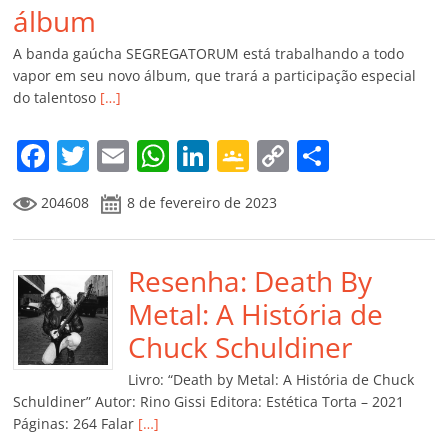
álbum
A banda gaúcha SEGREGATORUM está trabalhando a todo
vapor em seu novo álbum, que trará a participação especial
do talentoso
[…]
F
T
E
W
Li
G
C
C
a
w
m
h
n
o
o
o
204608
8 de fevereiro de 2023
c
itt
ai
at
k
o
p
m
e
er
l
s
e
gl
y
p
b
Resenha: Death By
A
dI
e
Li
ar
o
p
n
Cl
n
til
Metal: A História de
o
p
a
k
h
Chuck Schuldiner
k
ss
ar
Livro: “Death by Metal: A História de Chuck
ro
Schuldiner” Autor: Rino Gissi Editora: Estética Torta – 2021
Páginas: 264 Falar
[…]
o